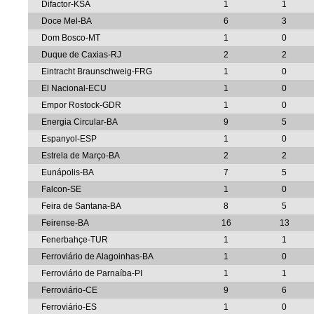
Difactor-KSA
1
1
Doce Mel-BA
6
3
Dom Bosco-MT
1
0
Duque de Caxias-RJ
2
2
Eintracht Braunschweig-FRG
1
0
El Nacional-ECU
1
0
Empor Rostock-GDR
1
0
Energia Circular-BA
9
5
Espanyol-ESP
1
0
Estrela de Março-BA
2
2
Eunápolis-BA
7
5
Falcon-SE
1
0
Feira de Santana-BA
8
5
Feirense-BA
16
13
Fenerbahçe-TUR
1
1
Ferroviário de Alagoinhas-BA
1
0
Ferroviário de Parnaíba-PI
1
1
Ferroviário-CE
9
6
Ferroviário-ES
1
0