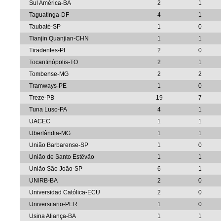
Sul América-BA
2
1
Taguatinga-DF
4
1
Taubaté-SP
1
0
Tianjin Quanjian-CHN
1
1
Tiradentes-PI
2
0
Tocantinópolis-TO
2
1
Tombense-MG
2
2
Tramways-PE
1
0
Treze-PB
19
7
Tuna Luso-PA
4
1
UACEC
1
1
Uberlândia-MG
1
1
União Barbarense-SP
1
0
União de Santo Estêvão
1
1
União São João-SP
6
1
UNIRB-BA
2
0
Universidad Católica-ECU
2
0
Universitario-PER
1
0
Usina Aliança-BA
1
1