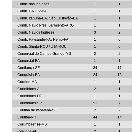
Comb. dos Ingleses
1
1
Comb. GAJOP-BA
1
1
Comb. Itabuna-BA / São Cristovão-BA
1
1
Comb. Navio Pres. Sarmiento-ARG
1
1
Comb. Navios Ingleses
3
2
Comb. Paysandu-PA / Remo-PA
1
0
Comb. Știința-ROU / UTA-ROU
1
0
Comercial de Campo Grande-MS
2
2
Comercial-BA
1
1
Confiança-SE
34
17
Conquista-BA
24
13
Cordino-MA
1
1
Corinthians-AL
2
1
Corinthians-DF
1
1
Corinthians-SP
51
7
Coritiba de Itabaiana-SE
2
2
Coritiba-PR
44
14
Corumbaense-MS
1
1
Coruripe-AL
2
1