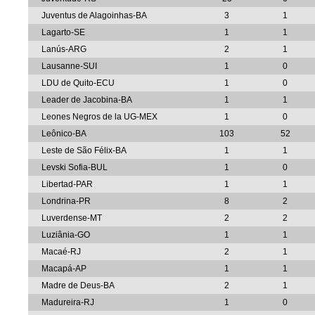
Juventus de Alagoinhas-BA
3
1
Lagarto-SE
1
1
Lanús-ARG
2
1
Lausanne-SUI
1
0
LDU de Quito-ECU
1
0
Leader de Jacobina-BA
1
1
Leones Negros de la UG-MEX
1
0
Leônico-BA
103
52
Leste de São Félix-BA
1
1
Levski Sofia-BUL
1
0
Libertad-PAR
1
1
Londrina-PR
8
2
Luverdense-MT
2
2
Luziânia-GO
1
1
Macaé-RJ
2
1
Macapá-AP
1
1
Madre de Deus-BA
2
1
Madureira-RJ
1
0