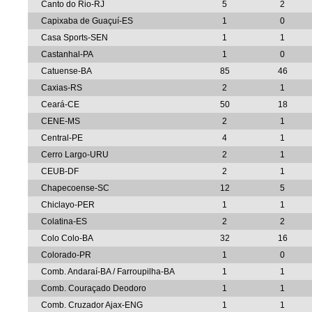
Canto do Rio-RJ
5
2
Capixaba de Guaçuí-ES
1
0
Casa Sports-SEN
1
1
Castanhal-PA
1
0
Catuense-BA
85
46
Caxias-RS
2
1
Ceará-CE
50
18
CENE-MS
2
1
Central-PE
4
1
Cerro Largo-URU
2
1
CEUB-DF
2
1
Chapecoense-SC
12
5
Chiclayo-PER
1
1
Colatina-ES
2
2
Colo Colo-BA
32
16
Colorado-PR
1
0
Comb. Andaraí-BA / Farroupilha-BA
1
1
Comb. Couraçado Deodoro
1
1
Comb. Cruzador Ajax-ENG
1
1