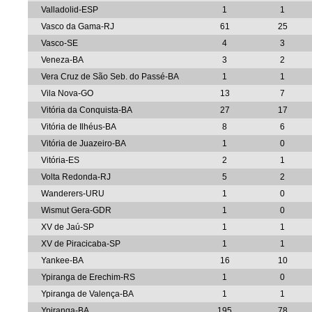
Valladolid-ESP
1
1
Vasco da Gama-RJ
61
25
Vasco-SE
4
3
Veneza-BA
3
2
Vera Cruz de São Seb. do Passé-BA
1
1
Vila Nova-GO
13
7
Vitória da Conquista-BA
27
17
Vitória de Ilhéus-BA
8
6
Vitória de Juazeiro-BA
1
0
Vitória-ES
2
1
Volta Redonda-RJ
5
2
Wanderers-URU
1
0
Wismut Gera-GDR
1
0
XV de Jaú-SP
1
1
XV de Piracicaba-SP
1
1
Yankee-BA
16
10
Ypiranga de Erechim-RS
1
0
Ypiranga de Valença-BA
1
1
Ypiranga-BA
195
78