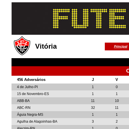
Vitória
Principal
456 Adversários
J
V
4 de Julho-PI
1
0
15 de Novembro-ES
1
1
ABB-BA
11
10
ABC-RN
32
11
Águia Negra-MS
1
1
Agulha de Alagoinhas-BA
3
2
Alecrim-RN
1
0