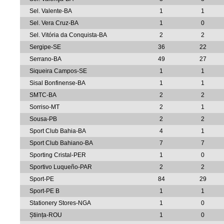
Sel. Valente-BA
1
1
Sel. Vera Cruz-BA
1
0
Sel. Vitória da Conquista-BA
2
2
Sergipe-SE
36
22
Serrano-BA
49
27
Siqueira Campos-SE
1
1
Sisal Bonfinense-BA
1
1
SMTC-BA
2
2
Sorriso-MT
2
1
Sousa-PB
2
2
Sport Club Bahia-BA
4
1
Sport Club Bahiano-BA
7
7
Sporting Cristal-PER
1
0
Sportivo Luqueño-PAR
2
2
Sport-PE
84
29
Sport-PE B
1
1
Stationery Stores-NGA
1
0
Știința-ROU
1
0