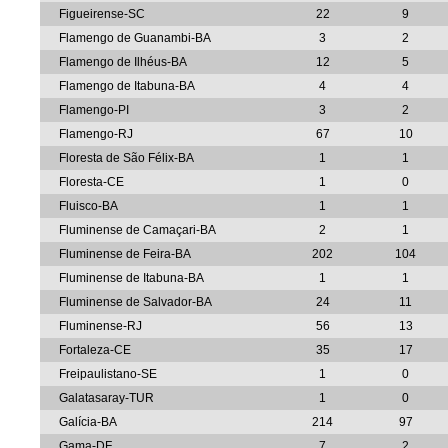
Figueirense-SC
22
9
Flamengo de Guanambi-BA
3
2
Flamengo de Ilhéus-BA
12
5
Flamengo de Itabuna-BA
4
4
Flamengo-PI
3
2
Flamengo-RJ
67
10
Floresta de São Félix-BA
1
1
Floresta-CE
1
0
Fluisco-BA
1
1
Fluminense de Camaçari-BA
2
1
Fluminense de Feira-BA
202
104
Fluminense de Itabuna-BA
1
1
Fluminense de Salvador-BA
24
11
Fluminense-RJ
56
13
Fortaleza-CE
35
17
Freipaulistano-SE
1
0
Galatasaray-TUR
1
0
Galícia-BA
214
97
Gama-DF
7
2