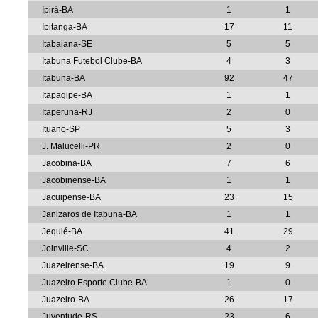
Ipirá-BA
1
1
Ipitanga-BA
17
11
Itabaiana-SE
5
5
Itabuna Futebol Clube-BA
4
3
Itabuna-BA
92
47
Itapagipe-BA
1
1
Itaperuna-RJ
2
0
Ituano-SP
5
3
J. Malucelli-PR
2
0
Jacobina-BA
7
6
Jacobinense-BA
1
1
Jacuipense-BA
23
15
Janizaros de Itabuna-BA
1
1
Jequié-BA
41
29
Joinville-SC
4
2
Juazeirense-BA
19
9
Juazeiro Esporte Clube-BA
1
0
Juazeiro-BA
26
17
Juventude-RS
23
6