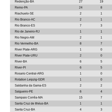
Redenção-BA
27
19
Remo-PA
24
8
Riachuelo-SE
2
1
Rio Branco-AC
2
1
Rio Branco-ES
7
3
Rio de Janeiro-RJ
1
1
Rio Negro-AM
2
1
Rio Vermelho-BA
8
7
River Plate-ARG
1
0
River Plate-URU
2
0
River-BA
6
5
River-PI
6
5
Rosario Central-ARG
1
0
Rotation Leipzig-GDR
1
0
Saldanha da Gama-ES
2
2
Salgueiro-PE
6
4
Sampaio Corrêa-MA
15
7
Santa Cruz de Ilhéus-BA
1
1
Santa Cruz-BA
4
3