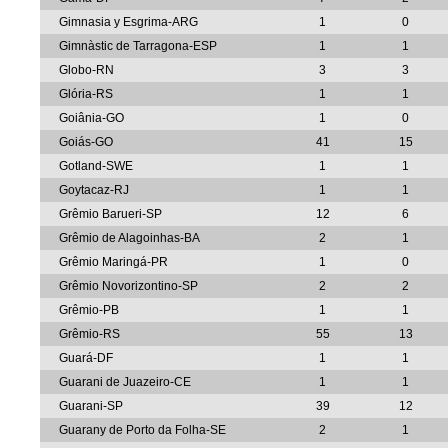
Gimnasia y Esgrima-ARG
1
0
Gimnàstic de Tarragona-ESP
1
1
Globo-RN
3
3
Glória-RS
1
1
Goiânia-GO
1
0
Goiás-GO
41
15
Gotland-SWE
1
1
Goytacaz-RJ
1
1
Grêmio Barueri-SP
12
6
Grêmio de Alagoinhas-BA
2
1
Grêmio Maringá-PR
1
0
Grêmio Novorizontino-SP
2
2
Grêmio-PB
1
1
Grêmio-RS
55
13
Guará-DF
1
1
Guarani de Juazeiro-CE
1
1
Guarani-SP
39
12
Guarany de Porto da Folha-SE
2
1