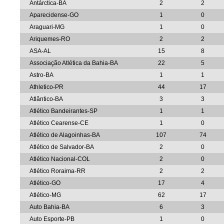
Antárctica-BA
2
2
Aparecidense-GO
1
0
Araguari-MG
1
0
Ariquemes-RO
2
2
ASA-AL
15
8
Associação Atlética da Bahia-BA
22
5
Astro-BA
1
1
Athletico-PR
44
17
Atlântico-BA
3
3
Atlético Bandeirantes-SP
1
1
Atlético Cearense-CE
1
0
Atlético de Alagoinhas-BA
107
74
Atlético de Salvador-BA
2
0
Atlético Nacional-COL
2
0
Atlético Roraima-RR
2
2
Atlético-GO
17
4
Atlético-MG
62
17
Auto Bahia-BA
6
3
Auto Esporte-PB
1
0