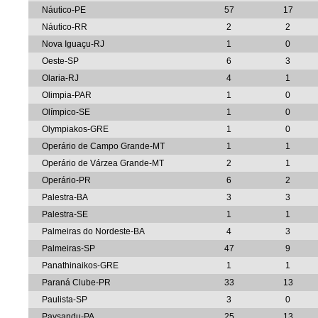
Náutico-PE
57
17
Náutico-RR
2
2
Nova Iguaçu-RJ
1
0
Oeste-SP
6
3
Olaria-RJ
4
1
Olimpia-PAR
1
0
Olímpico-SE
1
0
Olympiakos-GRE
1
0
Operário de Campo Grande-MT
1
1
Operário de Várzea Grande-MT
2
1
Operário-PR
6
2
Palestra-BA
3
3
Palestra-SE
1
1
Palmeiras do Nordeste-BA
4
3
Palmeiras-SP
47
9
Panathinaikos-GRE
1
1
Paraná Clube-PR
33
13
Paulista-SP
3
0
Paysandu-PA
25
13