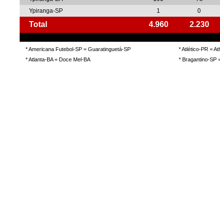
Ypiranga-SP
1
0
Total
4.960
2.230
* Americana Futebol-SP = Guaratinguetá-SP
* Atlético-PR = A
* Atlanta-BA = Doce Mel-BA
* Bragantino-SP 