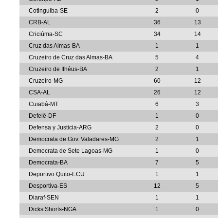
Cotinguiba-SE
2
0
CRB-AL
36
13
Criciúma-SC
34
14
Cruz das Almas-BA
1
1
Cruzeiro de Cruz das Almas-BA
5
4
Cruzeiro de Ilhéus-BA
2
1
Cruzeiro-MG
60
12
CSA-AL
26
12
Cuiabá-MT
6
3
Defelê-DF
1
0
Defensa y Justicia-ARG
2
0
Democrata de Gov. Valadares-MG
2
1
Democrata de Sete Lagoas-MG
1
0
Democrata-BA
7
5
Deportivo Quito-ECU
1
1
Desportiva-ES
12
5
Diaraf-SEN
1
1
Dicks Shorts-NGA
1
0