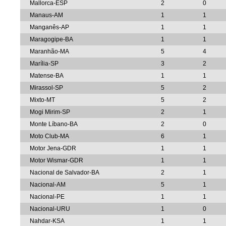
Mallorca-ESP
2
0
Manaus-AM
1
1
Manganês-AP
1
1
Maragogipe-BA
1
1
Maranhão-MA
5
4
Marília-SP
3
2
Matense-BA
1
1
Mirassol-SP
5
2
Mixto-MT
5
2
Mogi Mirim-SP
2
1
Monte Líbano-BA
2
0
Moto Club-MA
6
1
Motor Jena-GDR
1
1
Motor Wismar-GDR
1
1
Nacional de Salvador-BA
2
1
Nacional-AM
5
1
Nacional-PE
1
1
Nacional-URU
1
0
Nahdar-KSA
1
1