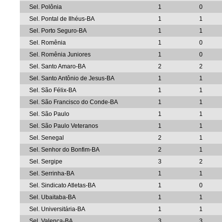
Sel. Polônia
1
0
Sel. Pontal de Ilhéus-BA
1
1
Sel. Porto Seguro-BA
1
1
Sel. Romênia
1
0
Sel. Romênia Juniores
1
0
Sel. Santo Amaro-BA
2
2
Sel. Santo Antônio de Jesus-BA
1
1
Sel. São Félix-BA
1
1
Sel. São Francisco do Conde-BA
1
1
Sel. São Paulo
1
1
Sel. São Paulo Veteranos
1
1
Sel. Senegal
2
1
Sel. Senhor do Bonfim-BA
2
1
Sel. Sergipe
3
2
Sel. Serrinha-BA
1
1
Sel. Sindicato Atletas-BA
1
0
Sel. Ubaitaba-BA
1
1
Sel. Universitária-BA
1
1
Sel. Valença-BA
3
3