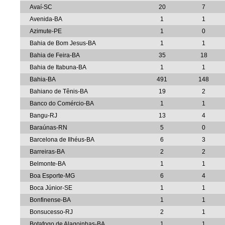
Avaí-SC
20
7
Avenida-BA
1
1
Azimute-PE
1
0
Bahia de Bom Jesus-BA
1
1
Bahia de Feira-BA
35
18
Bahia de Itabuna-BA
1
1
Bahia-BA
491
148
Bahiano de Tênis-BA
19
2
Banco do Comércio-BA
1
1
Bangu-RJ
13
4
Baraúnas-RN
5
0
Barcelona de Ilhéus-BA
6
3
Barreiras-BA
2
2
Belmonte-BA
1
1
Boa Esporte-MG
6
4
Boca Júnior-SE
1
1
Bonfinense-BA
1
1
Bonsucesso-RJ
2
1
Botafogo de Alagoinhas-BA
1
1