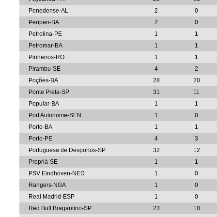
Penedense-AL
2
0
Periperi-BA
2
0
Petrolina-PE
1
1
Petromar-BA
1
1
Pinheiros-RO
1
1
Pirambu-SE
4
2
Poções-BA
28
20
Ponte Preta-SP
31
11
Popular-BA
1
1
Port Autonome-SEN
1
0
Porto-BA
1
1
Porto-PE
4
3
Portuguesa de Desportos-SP
32
12
Propriá-SE
1
1
PSV Eindhoven-NED
1
0
Rangers-NGA
1
0
Real Madrid-ESP
1
0
Red Bull Bragantino-SP
23
10