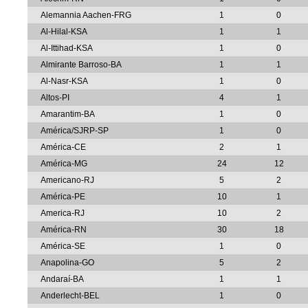
Alemannia Aachen-FRG
1
0
Al-Hilal-KSA
1
1
Al-Ittihad-KSA
1
0
Almirante Barroso-BA
1
1
Al-Nasr-KSA
1
0
Altos-PI
4
1
Amarantim-BA
1
0
América/SJRP-SP
1
0
América-CE
2
1
América-MG
24
12
Americano-RJ
5
2
América-PE
10
1
America-RJ
10
2
América-RN
30
18
América-SE
1
0
Anapolina-GO
5
2
Andaraí-BA
1
1
Anderlecht-BEL
1
0