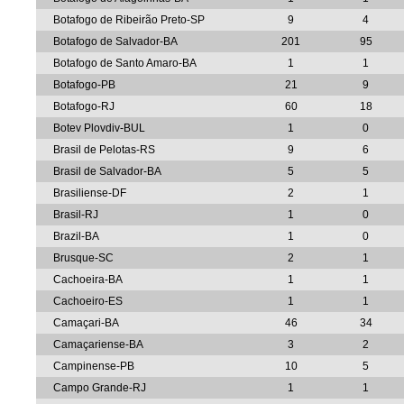
Botafogo de Ribeirão Preto-SP
9
4
Botafogo de Salvador-BA
201
95
Botafogo de Santo Amaro-BA
1
1
Botafogo-PB
21
9
Botafogo-RJ
60
18
Botev Plovdiv-BUL
1
0
Brasil de Pelotas-RS
9
6
Brasil de Salvador-BA
5
5
Brasiliense-DF
2
1
Brasil-RJ
1
0
Brazil-BA
1
0
Brusque-SC
2
1
Cachoeira-BA
1
1
Cachoeiro-ES
1
1
Camaçari-BA
46
34
Camaçariense-BA
3
2
Campinense-PB
10
5
Campo Grande-RJ
1
1