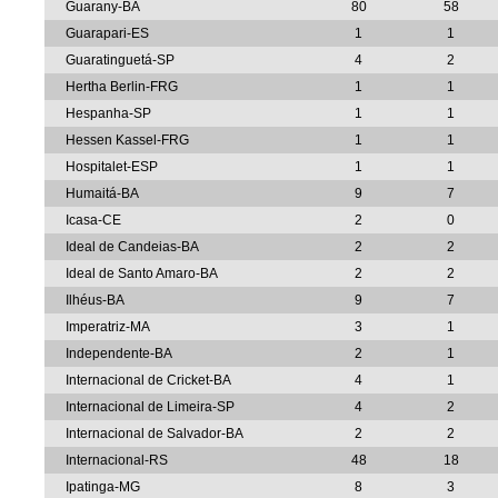
Guarany-BA
80
58
Guarapari-ES
1
1
Guaratinguetá-SP
4
2
Hertha Berlin-FRG
1
1
Hespanha-SP
1
1
Hessen Kassel-FRG
1
1
Hospitalet-ESP
1
1
Humaitá-BA
9
7
Icasa-CE
2
0
Ideal de Candeias-BA
2
2
Ideal de Santo Amaro-BA
2
2
Ilhéus-BA
9
7
Imperatriz-MA
3
1
Independente-BA
2
1
Internacional de Cricket-BA
4
1
Internacional de Limeira-SP
4
2
Internacional de Salvador-BA
2
2
Internacional-RS
48
18
Ipatinga-MG
8
3