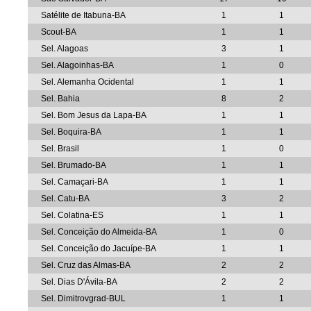
Satélite de Itabuna-BA
1
1
Scout-BA
1
1
Sel. Alagoas
3
1
Sel. Alagoinhas-BA
1
0
Sel. Alemanha Ocidental
1
1
Sel. Bahia
8
2
Sel. Bom Jesus da Lapa-BA
1
1
Sel. Boquira-BA
1
1
Sel. Brasil
1
0
Sel. Brumado-BA
1
1
Sel. Camaçari-BA
1
1
Sel. Catu-BA
3
2
Sel. Colatina-ES
1
1
Sel. Conceição do Almeida-BA
1
0
Sel. Conceição do Jacuípe-BA
1
1
Sel. Cruz das Almas-BA
2
2
Sel. Dias D'Ávila-BA
2
2
Sel. Dimitrovgrad-BUL
1
1