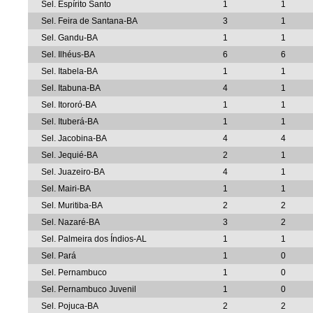
Sel. Espírito Santo
1
1
Sel. Feira de Santana-BA
3
1
Sel. Gandu-BA
1
1
Sel. Ilhéus-BA
6
6
Sel. Itabela-BA
1
1
Sel. Itabuna-BA
4
1
Sel. Itororó-BA
1
1
Sel. Ituberá-BA
1
1
Sel. Jacobina-BA
4
4
Sel. Jequié-BA
2
1
Sel. Juazeiro-BA
4
1
Sel. Mairi-BA
1
1
Sel. Muritiba-BA
2
2
Sel. Nazaré-BA
3
2
Sel. Palmeira dos Índios-AL
1
1
Sel. Pará
1
0
Sel. Pernambuco
1
0
Sel. Pernambuco Juvenil
1
0
Sel. Pojuca-BA
2
2