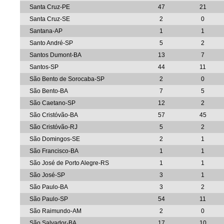
Santa Cruz-PE
47
21
Santa Cruz-SE
2
0
Santana-AP
1
1
Santo André-SP
5
2
Santos Dumont-BA
13
7
Santos-SP
44
11
São Bento de Sorocaba-SP
2
0
São Bento-BA
7
5
São Caetano-SP
12
2
São Cristóvão-BA
57
45
São Cristóvão-RJ
5
2
São Domingos-SE
2
1
São Francisco-BA
1
1
São José de Porto Alegre-RS
1
1
São José-SP
3
1
São Paulo-BA
3
2
São Paulo-SP
54
11
São Raimundo-AM
2
0
São Salvador-BA
17
10