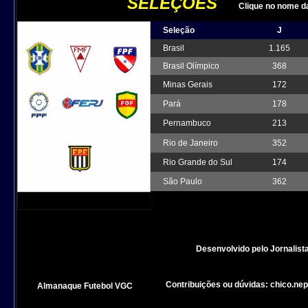
SELEÇÕES
Clique no nome da 
Seleção
J
Brasil
1.165
Brasil Olímpico
368
Minas Gerais
172
Pará
178
Pernambuco
213
Rio de Janeiro
352
Rio Grande do Sul
174
São Paulo
362
Desenvolvido pelo Jornalis
Contribuições ou dúvidas:
chico.ne
Almanaque Futebol VGC