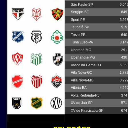
São Paulo-SP
6.04
Sergipe-SE
649
Sport-PE
5.56
Taubaté-SP
515
Treze-PB
640
Tuna Luso-PA
3.14
Uberaba-MG
291
Uberlândia-MG
430
Vasco da Gama-RJ
6.35
Vila Nova-GO
1.77
Villa Nova-MG
3.22
Vitória-BA
4.96
Volta Redonda-RJ
374
XV de Jaú-SP
571
XV de Piracicaba-SP
674