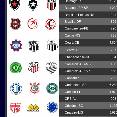
Botafogo-RJ
6.12
Botafogo/RP-SP
1.23
Brasil de Pelotas-RS
341
Brasília-DF
399
Campinense-PB
726
Caxias-RS
791
Ceará-CE
4.85
Central-PE
757
Chapecoense-SC
634
Comercial/CG-MS
458
Comercial/RP-SP
658
Confiança-SE
706
Corinthians-SP
6.28
Coritiba-PR
4.97
CRB-AL
908
Criciúma-SC
1.10
Cruzeiro-MG
5.63