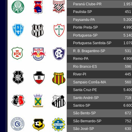
Paraná Clube-PR
1.95
Paulista-SP
451
Paysandu-PA
5.20
Ponte Preta-SP
4.99
Portuguesa-SP
5.14
Portuguesa Santista-SP
1.07
R. B. Bragantino-SP
531
Remo-PA
4.90
Rio Branco-ES
596
River-PI
445
Sampaio Corrêa-MA
560
Santa Cruz-PE
5.40
Santo André-SP
719
Santos-SP
6.60
São Bento-SP
672
São Bernardo-SP
752
São José-SP
630