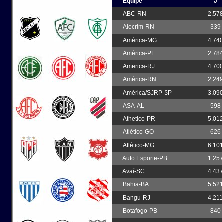
Equipe
J
ABC-RN
2.57
Alecrim-RN
339
América-MG
4.74
América-PE
2.78
America-RJ
4.70
América-RN
2.24
América/SJRP-SP
3.09
ASA-AL
598
Athetico-PR
5.01
Atlético-GO
626
Atlético-MG
6.10
Auto Esporte-PB
1.25
Avaí-SC
4.43
Bahia-BA
5.52
Bangu-RJ
4.21
Botafogo-PB
840