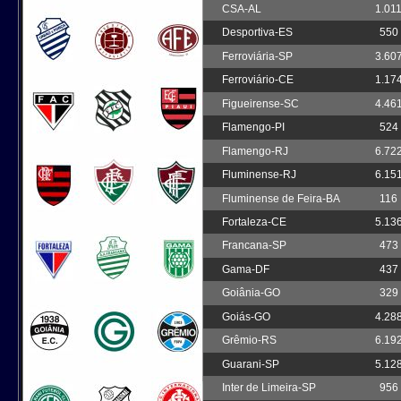
CSA-AL
1.01
Desportiva-ES
550
Ferroviária-SP
3.60
Ferroviário-CE
1.17
Figueirense-SC
4.46
Flamengo-PI
524
Flamengo-RJ
6.72
Fluminense-RJ
6.15
Fluminense de Feira-BA
116
Fortaleza-CE
5.13
Francana-SP
473
Gama-DF
437
Goiânia-GO
329
Goiás-GO
4.28
Grêmio-RS
6.19
Guarani-SP
5.12
Inter de Limeira-SP
956