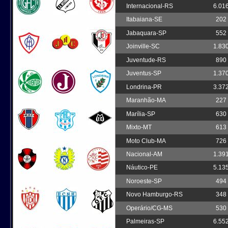
Internacional-RS
6.01
Itabaiana-SE
202
Jabaquara-SP
552
Joinville-SC
1.83
Juventude-RS
890
Juventus-SP
1.37
Londrina-PR
3.37
Maranhão-MA
227
Marília-SP
630
Mixto-MT
613
Moto Club-MA
726
Nacional-AM
1.39
Náutico-PE
5.13
Noroeste-SP
494
Novo Hamburgo-RS
348
Operário/CG-MS
530
Palmeiras-SP
6.55