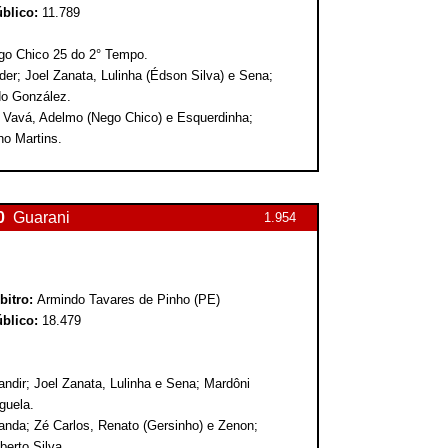
blico:
11.789
go Chico 25 do 2° Tempo.
der; Joel Zanata, Lulinha (Édson Silva) e Sena;
do González.
; Vavá, Adelmo (Nego Chico) e Esquerdinha;
ho Martins.
0
Guarani
1.954
bitro:
Armindo Tavares de Pinho (PE)
blico:
18.479
andir; Joel Zanata, Lulinha e Sena; Mardôni
guela.
da; Zé Carlos, Renato (Gersinho) e Zenon;
berto Silva.