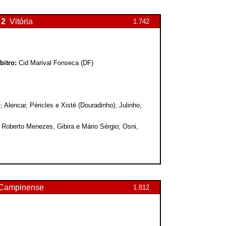
2
Vitória
1.742
bitro:
Cid Marival Fonseca (DF)
lencar, Péricles e Xisté (Douradinho); Julinho,
 Roberto Menezes, Gibira e Mário Sérgio; Osni,
Campinense
1.812