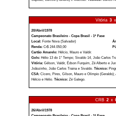
Vitória
3
x
20/Abril/1978
Campeonato Brasileiro - Copa Brasil - 1ª Fase
Local:
Fonte Nova (Salvador)
Ár
Renda:
Cr$ 244.050,00
Pú
Cartão Amarelo:
Hélcio, Mauro e Valdir.
Gols:
Hélio 13 do 1° Tempo; Sivaldo 14, João Carlos T
Vitória:
Gélson, Valdir, Édson Furquim, Zé Alberto e Jur
Joãozinho, João Carlos Traina e Sivaldo.
Técnico:
Ping
CSA:
Cícero, Pires, Gílson, Mauro e Olímpio (Geraldo); A
Hélcio e Hélio.
Técnico:
Zé Galego.
CRB
2
x
26/Abril/1978
Campeonato Brasileiro - Copa Brasil - 1ª Fase