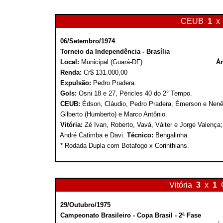
CEUB
1
x
06/Setembro/1974
Torneio da Independência - Brasília
Local:
Municipal (Guará-DF)
Ár
Renda:
Cr$ 131.000,00
Expulsão:
Pedro Pradera.
Gols:
Osni 18 e 27, Péricles 40 do 2° Tempo.
CEUB:
Édson, Cláudio, Pedro Pradera, Émerson e Nenê; A
Gilberto (Humberto) e Marco Antônio.
Vitória:
Zé Ivan, Roberto, Vavá, Válter e Jorge Valença;
André Catimba e Davi.
Técnico:
Bengalinha.
* Rodada Dupla com Botafogo x Corinthians.
Vitória
3
x
1
29/Outubro/1975
Campeonato Brasileiro - Copa Brasil - 2ª Fase