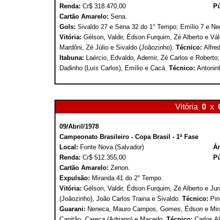
Renda:
Cr$ 318.470,00
Pú
Cartão Amarelo:
Sena.
Gols:
Sivaldo 27 e Sena 32 do 1° Tempo; Emílio 7 e Ne
Vitória:
Gélson, Valdir, Édson Furquim, Zé Alberto e Vál
Mardôni, Zé Júlio e Sivaldo (Joãozinho).
Técnico:
Alfre
Itabuna:
Laércio, Edvaldo, Ademir, Zé Carlos e Roberto
Dadinho (Luís Carlos), Emílio e Cacá.
Técnico:
Antonin
Vitória
0
x
09/Abril/1978
Campeonato Brasileiro - Copa Brasil - 1ª Fase
Local:
Fonte Nova (Salvador)
Ár
Renda:
Cr$ 512.355,00
Pú
Cartão Amarelo:
Zenon.
Expulsão:
Miranda 41 do 2° Tempo.
Vitória:
Gélson, Valdir, Édson Furquim, Zé Alberto e Jur
(Joãozinho), João Carlos Traina e Sivaldo.
Técnico:
Pin
Guarani:
Neneca, Mauro Campos, Gomes, Édson e Miran
Capitão, Careca (Adriano) e Macedo.
Técnico:
Carlos Al