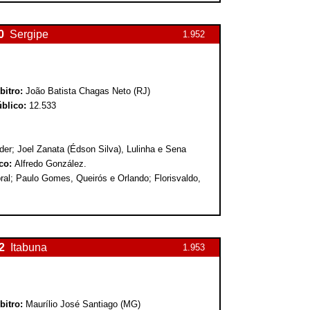
0
Sergipe
1.952
bitro:
João Batista Chagas Neto (RJ)
blico:
12.533
der; Joel Zanata (Édson Silva), Lulinha e Sena
co:
Alfredo González.
al; Paulo Gomes, Queirós e Orlando; Florisvaldo,
2
Itabuna
1.953
bitro:
Maurílio José Santiago (MG)