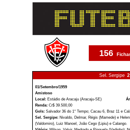
156
Ficha
Sel. Sergipe
2
01/Setembro/1959
Amistoso
Local:
Estádio de Aracaju (Aracaju-SE)
Ár
Renda:
Cr$ 39.500,00
Gols:
Salvador 36 do 1° Tempo; Cacau 6, Braz 11 e Ca
Sel. Sergipe:
Nivaldo, Delmar, Régis (Mamede) e Helenia
(Valdomiro), Luiz Manoel, João Cego (Lipiu) e Calango.
Vitória:
Wilson, Valvir, Medrado e Pinguela (Vadinho); Ne