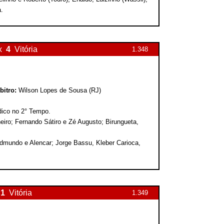
.
x
4
Vitória
1.348
bitro:
Wilson Lopes de Sousa (RJ)
idico no 2° Tempo.
iro; Fernando Sátiro e Zé Augusto; Birungueta,
dmundo e Alencar; Jorge Bassu, Kleber Carioca,
1
Vitória
1.349