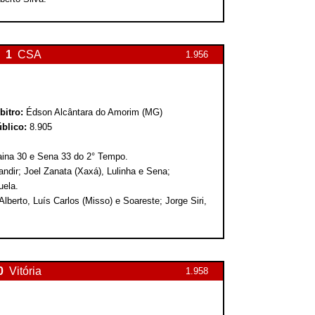
1
CSA
1.956
bitro:
Édson Alcântara do Amorim (MG)
blico:
8.905
raina 30 e Sena 33 do 2° Tempo.
andir; Joel Zanata (Xaxá), Lulinha e Sena;
uela.
lberto, Luís Carlos (Misso) e Soareste; Jorge Siri,
0
Vitória
1.958