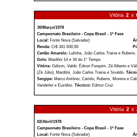
Vitória
2
x
30/Março/1978
Campeonato Brasileiro - Copa Brasil - 1ª Fase
Local:
Fonte Nova (Salvador)
Ár
Renda:
Cr$ 341.930,00
Pú
Cartão Amarelo:
Lulinha, João Carlos Traina e Rubens.
Gols:
Mardôni 14 e 34 do 1° Tempo.
Vitória:
Gélson, Valdir, Édson Furquim, Zé Alberto e Vál
(Zé Júlio); Mardôni, João Carlos Traina e Sivaldo.
Técni
Sergipe:
Marco Antônio, Camilo, Rubens, Moreira e Cabr
Vanderlei e Euzébio.
Técnico:
Edmur Cruz.
Vitória
2
x
02/Abril/1978
Campeonato Brasileiro - Copa Brasil - 1ª Fase
Local:
Fonte Nova (Salvador)
Ár