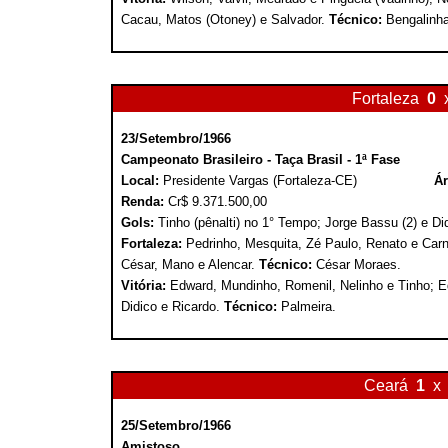
Cacau, Matos (Otoney) e Salvador.
Técnico:
Bengalinha
Fortaleza
0
23/Setembro/1966
Campeonato Brasileiro - Taça Brasil - 1ª Fase
Local:
Presidente Vargas (Fortaleza-CE)
Ár
Renda:
Cr$ 9.371.500,00
Gols:
Tinho (pênalti) no 1° Tempo; Jorge Bassu (2) e D
Fortaleza:
Pedrinho, Mesquita, Zé Paulo, Renato e Carne
César, Mano e Alencar.
Técnico:
César Moraes.
Vitória:
Edward, Mundinho, Romenil, Nelinho e Tinho; E
Didico e Ricardo.
Técnico:
Palmeira.
Ceará
1
x
25/Setembro/1966
Amistoso