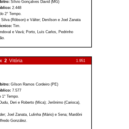
bitro:
Sílvio Gonçalves David (MG)
blico:
2.448
 do 2° Tempo.
 Silva (Róbson) e Válter; Denílson e Joel Zanata
écnico:
Tim.
ndoval e Vavá; Porto, Luís Carlos, Pedrinho
ão.
x
2
Vitória
1.951
bitro:
Gílson Ramos Cordeiro (PE)
blico:
7.577
do 1° Tempo.
 Dudu, Deri e Roberto (Mica); Jerônimo (Carioca),
der; Joel Zanata, Lulinha (Mário) e Sena; Mardôni
lfredo González.