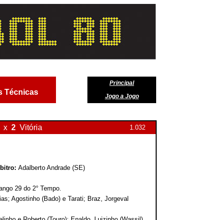
Principal
s Técnicas
Jogo a Jogo
x
2
Vitória
1.032
bitro:
Adalberto Andrade (SE)
lango 29 do 2° Tempo.
s; Agostinho (Bado) e Tarati; Braz, Jorgeval
linho e Roberto (Touro); Enaldo, Luizinho (Wassil),