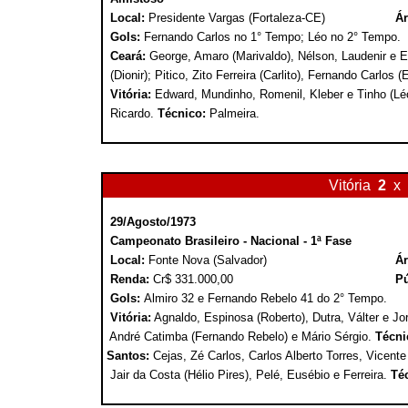
Local:
Presidente Vargas (Fortaleza-CE)
Ár
Gols:
Fernando Carlos no 1° Tempo; Léo no 2° Tempo.
Ceará:
George, Amaro (Marivaldo), Nélson, Laudenir e E
(Dionir); Pitico, Zito Ferreira (Carlito), Fernando Carlos 
Vitória:
Edward, Mundinho, Romenil, Kleber e Tinho (Léo
Ricardo.
Técnico:
Palmeira.
Vitória
2
x
29/Agosto/1973
Campeonato Brasileiro - Nacional - 1ª Fase
Local:
Fonte Nova (Salvador)
Ár
Renda:
Cr$ 331.000,00
Pú
Gols:
Almiro 32 e Fernando Rebelo 41 do 2° Tempo.
Vitória:
Agnaldo, Espinosa (Roberto), Dutra, Válter e Jo
André Catimba (Fernando Rebelo) e Mário Sérgio.
Técni
Santos:
Cejas, Zé Carlos, Carlos Alberto Torres, Vicente
Jair da Costa (Hélio Pires), Pelé, Eusébio e Ferreira.
Té