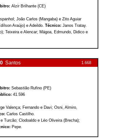
bitro:
Alzir Brilhante (CE)
spanhol; João Carlos (Mangaba) e Zito Aguiar
(Edílson Araújo) e Adeildo.
Técnico:
Janos Tratay.
); Teixeira e Alencar; Mágoa, Edmundo, Didico e
0
Santos
1.668
bitro:
Sebastião Rufino (PE)
blico:
41.596
rge Valença; Fernando e Davi; Osni, Almiro,
co:
Carlos Castilho.
 e Turcão; Clodoaldo e Léo Oliveira (Brecha);
cnico:
Pepe.