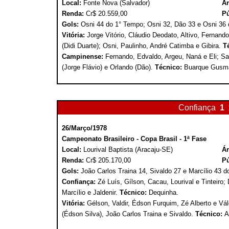
Local:
Fonte Nova (Salvador)
Ár
Renda:
Cr$ 20.559,00
Pú
Gols:
Osni 44 do 1° Tempo; Osni 32, Dão 33 e Osni 36
Vitória:
Jorge Vitório, Cláudio Deodato, Altivo, Fernando
(Didi Duarte); Osni, Paulinho, André Catimba e Gibira.
T
Campinense:
Fernando, Edvaldo, Argeu, Naná e Eli; Sa
(Jorge Flávio) e Orlando (Dão).
Técnico:
Buarque Gusm
Confiança
1
26/Março/1978
Campeonato Brasileiro - Copa Brasil - 1ª Fase
Local:
Lourival Baptista (Aracaju-SE)
Ár
Renda:
Cr$ 205.170,00
Pú
Gols:
João Carlos Traina 14, Sivaldo 27 e Marcílio 43 
Confiança:
Zé Luís, Gílson, Cacau, Lourival e Tinteiro;
Marcílio e Jaldenir.
Técnico:
Dequinha.
Vitória:
Gélson, Valdir, Édson Furquim, Zé Alberto e Vál
(Édson Silva), João Carlos Traina e Sivaldo.
Técnico:
A