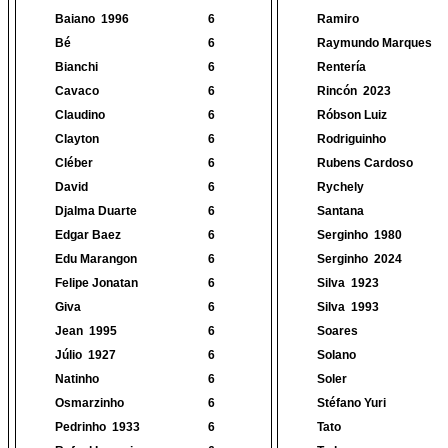
Baiano
1996
6
Ramiro
Bé
6
Raymundo Marques
Bianchi
6
Rentería
Cavaco
6
Rincón
2023
Claudino
6
Róbson Luiz
Clayton
6
Rodriguinho
Cléber
6
Rubens Cardoso
David
6
Rychely
Djalma Duarte
6
Santana
Edgar Baez
6
Serginho
1980
Edu Marangon
6
Serginho
2024
Felipe Jonatan
6
Silva
1923
Giva
6
Silva
1993
Jean
1995
6
Soares
Júlio
1927
6
Solano
Natinho
6
Soler
Osmarzinho
6
Stéfano Yuri
Pedrinho
1933
6
Tato