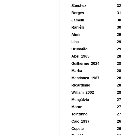
Sánchez
32
Borges
31
Jamelli
30
Raniélli
30
Almir
29
Lino
29
Urubatão
29
Abel
1965
28
Guilherme
2024
28
Marba
28
Mendonça
1987
28
Ricardinho
28
William
2002
28
Mengálvio
27
Moran
27
Toinzinho
27
Caio
1997
26
Copete
26