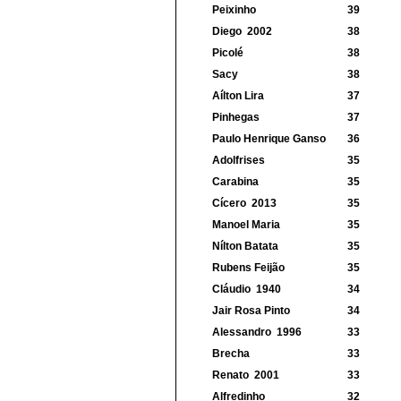
Peixinho
39
Diego
2002
38
Picolé
38
Sacy
38
Aílton Lira
37
Pinhegas
37
Paulo Henrique Ganso
36
Adolfrises
35
Carabina
35
Cícero
2013
35
Manoel Maria
35
Nílton Batata
35
Rubens Feijão
35
Cláudio
1940
34
Jair Rosa Pinto
34
Alessandro
1996
33
Brecha
33
Renato
2001
33
Alfredinho
32