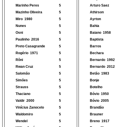
Marinho Peres
5
Arturo Saez
Mazinho Oliveira
5
Athirson
Miro
1980
5
Ayrton
Nunes
5
Bahia
Osni
5
Baiano
1958
Paulinho
2016
5
Baptista
Preto Casagrande
5
Barros
Rogério
1971
5
Bechara
Rôni
5
Bernardo
1992
Rwan Cruz
5
Bernardo
2012
Salomão
5
Betão
1983
Simões
5
Bonje
Strauss
5
Botelho
Thaciano
5
Bóvio
1950
Valdir
2000
5
Bóvio
2005
Vinícius Zanocelo
5
Brandão
Waldomiro
5
Brauner
Wendel
5
Breno
1917