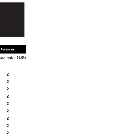
 Técnicas
sponíveis - 99,6%
2
2
2
2
2
2
2
2
2