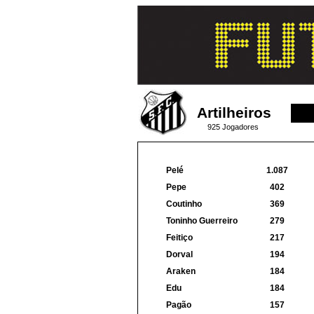
Artilheiros
925 Jogadores
Pelé
1.087
Pepe
402
Coutinho
369
Toninho Guerreiro
279
Feitiço
217
Dorval
194
Araken
184
Edu
184
Pagão
157