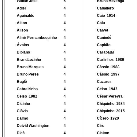
Willian José
5
Bruno Mezenga
Adiel
4
Caballero
Aguinaldo
4
Caio
1914
Aílton
4
Calu
Álison
4
Calvet
Almir Pernambuquinho
4
Canindé
Ávalos
4
Capitão
Bibiano
4
Carabajal
Brandãozinho
4
Carlinhos
1989
Bruno Marques
4
Cássio
1988
Bruno Peres
4
Cássio
1997
Buglê
4
Cazares
Cabralzinho
4
Celso
1943
Celso
1982
4
César Pereyra
Cicinho
4
Chiquinho
1984
Clóvis
4
Chiquinho
2015
Dalmo
4
Cícero
1920
Deivid Washington
4
Ciro
Dicá
4
Claiton