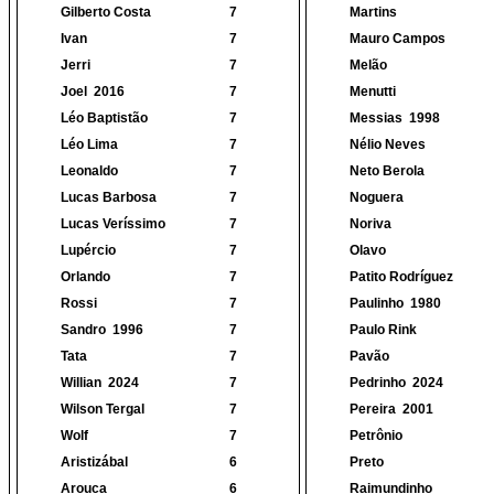
Gilberto Costa
7
Martins
Ivan
7
Mauro Campos
Jerri
7
Melão
Joel
2016
7
Menutti
Léo Baptistão
7
Messias
1998
Léo Lima
7
Nélio Neves
Leonaldo
7
Neto Berola
Lucas Barbosa
7
Noguera
Lucas Veríssimo
7
Noriva
Lupércio
7
Olavo
Orlando
7
Patito Rodríguez
Rossi
7
Paulinho
1980
Sandro
1996
7
Paulo Rink
Tata
7
Pavão
Willian
2024
7
Pedrinho
2024
Wilson Tergal
7
Pereira
2001
Wolf
7
Petrônio
Aristizábal
6
Preto
Arouca
6
Raimundinho