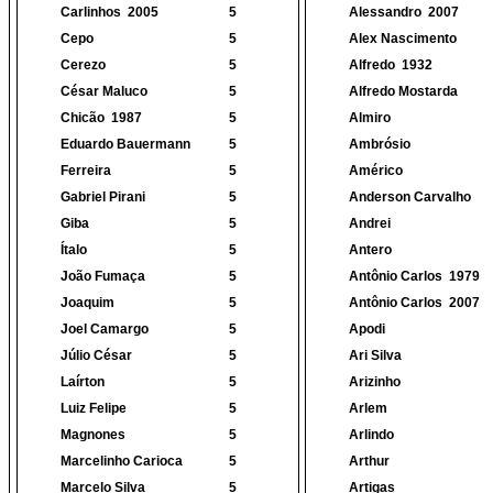
Carlinhos
2005
5
Alessandro
2007
Cepo
5
Alex Nascimento
Cerezo
5
Alfredo
1932
César Maluco
5
Alfredo Mostarda
Chicão
1987
5
Almiro
Eduardo Bauermann
5
Ambrósio
Ferreira
5
Américo
Gabriel Pirani
5
Anderson Carvalho
Giba
5
Andrei
Ítalo
5
Antero
João Fumaça
5
Antônio Carlos
1979
Joaquim
5
Antônio Carlos
2007
Joel Camargo
5
Apodi
Júlio César
5
Ari Silva
Laírton
5
Arizinho
Luiz Felipe
5
Arlem
Magnones
5
Arlindo
Marcelinho Carioca
5
Arthur
Marcelo Silva
5
Artigas