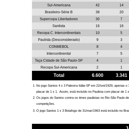
Sul-Americana
42
14
Brasileiro-Série B
38
20
Supercopa Libertadores
30
7
Santista
16
16
Recopa C. Intercontinentais
10
5
Paulista (Desconsiderado)
9
3
CONMEBOL
8
4
Intercontinental
7
5
Taça Cidade de São Paulo-SP
4
1
Recopa Sul-Americana
2
1
Total
6.600
3.341
1. No jogo Santos 4 x 3 Palestra Itália-SP em 22/set/1929, apenas 
placar de 1 x 1.
Assim, está incluído no Paulista com placar de 1 
2. Os jogos do Santos contra os times paulistas no Rio-São Paulo 
competições.
3. O jogo Santos 1 x 3 Botafogo de 31/mar/1963 está incluído no Bras
J