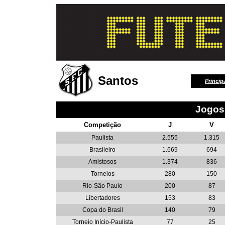
Santos
Princip
Jogos
Competição
J
V
Paulista
2.555
1.315
Brasileiro
1.669
694
Amistosos
1.374
836
Torneios
280
150
Rio-São Paulo
200
87
Libertadores
153
83
Copa do Brasil
140
79
Torneio Início-Paulista
77
25