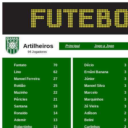
Artilheiros
Principal
Jogo a Jogo
94 Jogadores
Fantato
70
Décio
3
Lino
62
Ernâni Banana
3
Manoel Ferreira
27
Júnior
3
Roldão
25
Manoel Silva
3
Mazinho
22
Marcelo
3
Péricles
21
Marquinhos
3
Santana
18
Zé Vieira
3
Ronaldo
14
Adílson
2
Ademir
13
Belini
2
Robertinho
13
Carlinhos
2