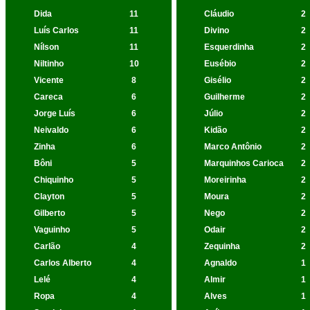
Dida
11
Cláudio
2
Luís Carlos
11
Divino
2
Nílson
11
Esquerdinha
2
Niltinho
10
Eusébio
2
Vicente
8
Gisélio
2
Careca
6
Guilherme
2
Jorge Luís
6
Júlio
2
Neivaldo
6
Kidão
2
Zinha
6
Marco Antônio
2
Bôni
5
Marquinhos Carioca
2
Chiquinho
5
Moreirinha
2
Clayton
5
Moura
2
Gilberto
5
Nego
2
Vaguinho
5
Odair
2
Carlão
4
Zequinha
2
Carlos Alberto
4
Agnaldo
1
Lelé
4
Almir
1
Ropa
4
Alves
1