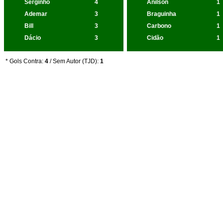
Serginho
4
Anílson
1
Ademar
3
Braguinha
1
Bill
3
Carbono
1
Dácio
3
Cidão
1
* Gols Contra:
4
/ Sem Autor (TJD):
1