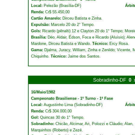
Local:
Pelezão (Brasília-DF)
Árbit
Renda:
Cr$ 55.450,00
Cartão Amarelo:
Dirceu Batista e Zinha.
Expulsão:
Marcelo 20 do 2° Tempo.
Gols:
Ricardo (pênalti) 12 e Clayton 20 do 1° Tempo; Morei
Brasília:
Déo, Aldair, Édson, Foca e Ricardo (Aluísio); Ale
Mardone, Dirceu Batista e Wando.
Técnico:
Ercy Rosa.
Gama:
Djalma, Juracy, William, Zinha e Zenildo; Vicente, 
Chiquinho.
Técnico:
Jaime dos Santos.
Sobradinho-DF
0
16/Maio/1982
Campeonato Brasiliense - 1º Turno - 1ª Fase
Local:
Augustinho Lima (Sobradinho-DF)
Árbit
Renda:
Cr$ 304.000,00
Gol:
Quincas 30 do 1° Tempo.
Sobradinho:
Chicão, Alcimar, Ari, Polozzi e Cláudio; Alan,
Marquinhos (Roberto) e Zezé.