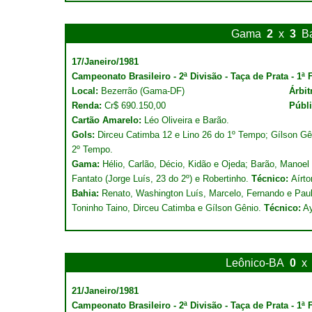
Gama
2
x
3
B
17/Janeiro/1981
Campeonato Brasileiro - 2ª Divisão - Taça de Prata - 1ª 
Local:
Bezerrão (Gama-DF)
Árbit
Renda:
Cr$ 690.150,00
Públ
Cartão Amarelo:
Léo Oliveira e Barão.
Gols:
Dirceu Catimba 12 e Lino 26 do 1º Tempo; Gílson Gê
2º Tempo.
Gama:
Hélio, Carlão, Décio, Kidão e Ojeda; Barão, Manoel F
Fantato (Jorge Luís, 23 do 2º) e Robertinho.
Técnico:
Aírto
Bahia:
Renato, Washington Luís, Marcelo, Fernando e Paulo
Toninho Taino, Dirceu Catimba e Gílson Gênio.
Técnico:
Ay
Leônico-BA
0
x
21/Janeiro/1981
Campeonato Brasileiro - 2ª Divisão - Taça de Prata - 1ª 