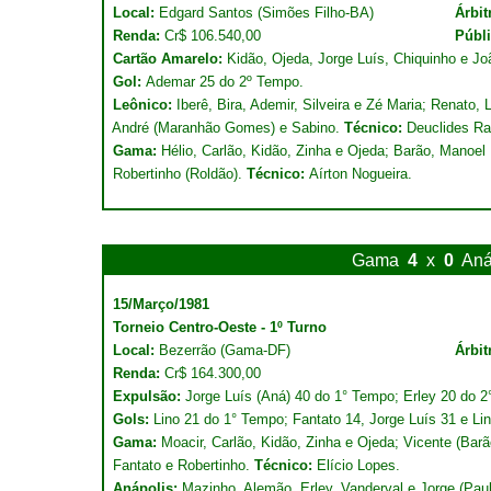
Local:
Edgard Santos (Simões Filho-BA)
Árbit
Renda:
Cr$ 106.540,00
Públ
Cartão Amarelo:
Kidão, Ojeda, Jorge Luís, Chiquinho e Jo
Gol:
Ademar 25 do 2º Tempo.
Leônico:
Iberê, Bira, Ademir, Silveira e Zé Maria; Renato, 
André (Maranhão Gomes) e Sabino.
Técnico:
Deuclides Ra
Gama:
Hélio, Carlão, Kidão, Zinha e Ojeda; Barão, Manoel 
Robertinho (Roldão).
Técnico:
Aírton Nogueira.
Gama
4
x
0
Aná
15/Março/1981
Torneio Centro-Oeste - 1º Turno
Local:
Bezerrão (Gama-DF)
Árbit
Renda:
Cr$ 164.300,00
Expulsão:
Jorge Luís (Aná) 40 do 1° Tempo; Erley 20 do 2
Gols:
Lino 21 do 1° Tempo; Fantato 14, Jorge Luís 31 e Li
Gama:
Moacir, Carlão, Kidão, Zinha e Ojeda; Vicente (Barã
Fantato e Robertinho.
Técnico:
Elício Lopes.
Anápolis:
Mazinho, Alemão, Erley, Vanderval e Jorge (Paul