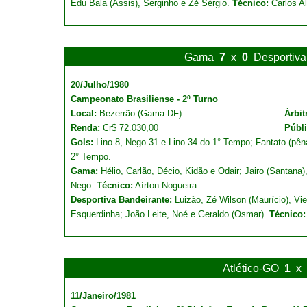
Edu Bala (Assis), Serginho e Zé Sérgio.
Técnico:
Carlos Al
Gama
7
x
0
Desportiva
20/Julho/1980
Campeonato Brasiliense - 2º Turno
Local:
Bezerrão (Gama-DF)
Árbit
Renda:
Cr$ 72.030,00
Públ
Gols:
Lino 8, Nego 31 e Lino 34 do 1° Tempo; Fantato (pêna
2° Tempo.
Gama:
Hélio, Carlão, Décio, Kidão e Odair; Jairo (Santana)
Nego.
Técnico:
Aírton Nogueira.
Desportiva Bandeirante:
Luizão, Zé Wilson (Maurício), Vi
Esquerdinha; João Leite, Noé e Geraldo (Osmar).
Técnico:
Atlético-GO
1
x
11/Janeiro/1981