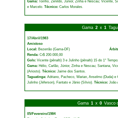
Gama:
Toinho, Zenildo, Júnior, Zinha e Nescau; Vicente, S
e Marcelo.
Técnico:
Carlos Morales.
Gama
2
x
1
Tagu
17/Abril/1983
Amistoso
Local:
Bezerrão (Gama-DF)
Árbit
Renda:
Cr$ 200.000,00
Gols:
Vicente (pênalti) 3 e Julinho (pênalti) 15 do 1° Temp
Gama:
Hélio, Carlão, Júnior, Zinha e Nescau; Santana, Vi
(Ariosto).
Técnico:
Jaime dos Santos.
Taguatinga:
Adriano, Pacheco, Warian, Anselmo (Duda) e C
Julinho (Jéferson), Fantato e Jânio (Sílvio).
Técnico:
João 
Gama
1
x
0
Vasco 
05/Fevereiro/1984