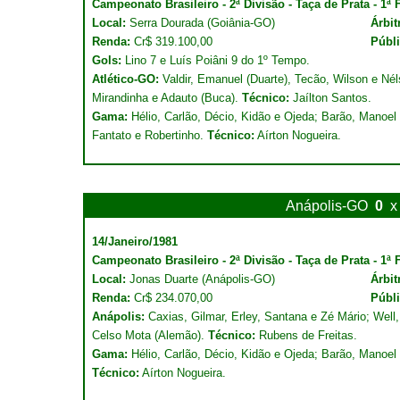
Campeonato Brasileiro - 2ª Divisão - Taça de Prata - 1ª 
Local:
Serra Dourada (Goiânia-GO)
Árbit
Renda:
Cr$ 319.100,00
Públ
Gols:
Lino 7 e Luís Poiâni 9 do 1º Tempo.
Atlético-GO:
Valdir, Emanuel (Duarte), Tecão, Wilson e Nél
Mirandinha e Adauto (Buca).
Técnico:
Jaílton Santos.
Gama:
Hélio, Carlão, Décio, Kidão e Ojeda; Barão, Manoel F
Fantato e Robertinho.
Técnico:
Aírton Nogueira.
Anápolis-GO
0
x
14/Janeiro/1981
Campeonato Brasileiro - 2ª Divisão - Taça de Prata - 1ª 
Local:
Jonas Duarte (Anápolis-GO)
Árbit
Renda:
Cr$ 234.070,00
Públ
Anápolis:
Caxias, Gilmar, Erley, Santana e Zé Mário; Well,
Celso Mota (Alemão).
Técnico:
Rubens de Freitas.
Gama:
Hélio, Carlão, Décio, Kidão e Ojeda; Barão, Manoel F
Técnico:
Aírton Nogueira.