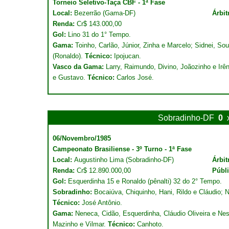
Torneio Seletivo-Taça CBF - 1ª Fase
Local:
Bezerrão (Gama-DF)
Árbit
Renda:
Cr$ 143.000,00
Gol:
Lino 31 do 1° Tempo.
Gama:
Toinho, Carlão, Júnior, Zinha e Marcelo; Sidnei, So
(Ronaldo).
Técnico:
Ipojucan.
Vasco da Gama:
Larry, Raimundo, Divino, Joãozinho e Irê
e Gustavo.
Técnico:
Carlos José.
Sobradinho-DF
0
06/Novembro/1985
Campeonato Brasiliense - 3º Turno - 1ª Fase
Local:
Augustinho Lima (Sobradinho-DF)
Árbit
Renda:
Cr$ 12.890.000,00
Públ
Gol:
Esquerdinha 15 e Ronaldo (pênalti) 32 do 2° Tempo.
Sobradinho:
Bocaiúva, Chiquinho, Hani, Rildo e Cláudio; Ni
Técnico:
José Antônio.
Gama:
Neneca, Cidão, Esquerdinha, Cláudio Oliveira e Ne
Mazinho e Vilmar.
Técnico:
Canhoto.