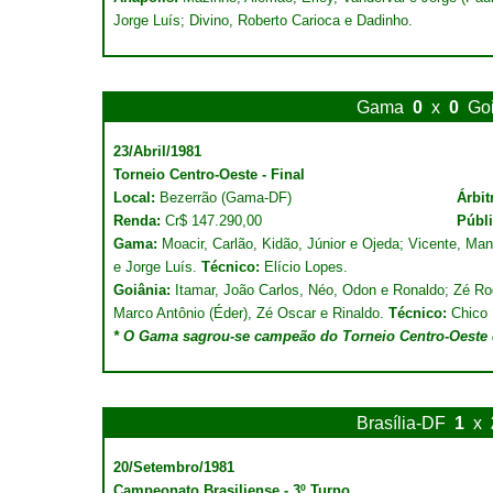
Jorge Luís; Divino, Roberto Carioca e Dadinho.
Gama
0
x
0
Go
23/Abril/1981
Torneio Centro-Oeste - Final
Local:
Bezerrão (Gama-DF)
Árbit
Renda:
Cr$ 147.290,00
Públ
Gama:
Moacir, Carlão, Kidão, Júnior e Ojeda; Vicente, Man
e Jorge Luís.
Técnico:
Elício Lopes.
Goiânia:
Itamar, João Carlos, Néo, Odon e Ronaldo; Zé Rod
Marco Antônio (Éder), Zé Oscar e Rinaldo.
Técnico:
Chico 
* O Gama sagrou-se campeão do Torneio Centro-Oeste 
Brasília-DF
1
x
20/Setembro/1981
Campeonato Brasiliense - 3º Turno