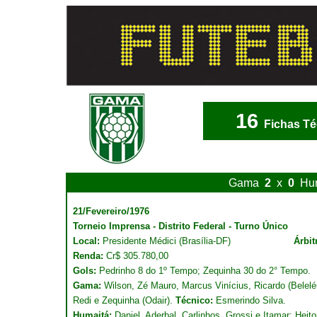
16
Fichas Té
Gama
2
x
0
Hu
21/Fevereiro/1976
Torneio Imprensa - Distrito Federal - Turno Único
Local:
Presidente Médici (Brasília-DF)
Árbit
Renda:
Cr$ 305.780,00
Gols:
Pedrinho 8 do 1º Tempo; Zequinha 30 do 2° Tempo.
Gama:
Wilson, Zé Mauro, Marcus Vinícius, Ricardo (Beleléu
Redi e Zequinha (Odair).
Técnico:
Esmerindo Silva.
Humaitá:
Daniel, Aderbal, Carlinhos, Grossi e Itamar; Heit