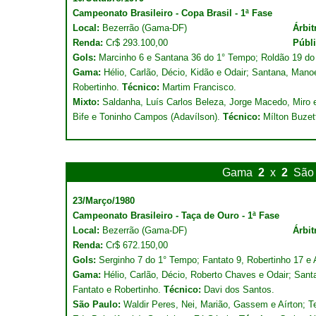
Campeonato Brasileiro - Copa Brasil - 1ª Fase
Local:
Bezerrão (Gama-DF)
Árbit
Renda:
Cr$ 293.100,00
Públ
Gols:
Marcinho 6 e Santana 36 do 1° Tempo; Roldão 19 do
Gama:
Hélio, Carlão, Décio, Kidão e Odair; Santana, Manoel
Robertinho.
Técnico:
Martim Francisco.
Mixto:
Saldanha, Luís Carlos Beleza, Jorge Macedo, Miro e
Bife e Toninho Campos (Adavílson).
Técnico:
Mílton Buzet
Gama
2
x
2
São
23/Março/1980
Campeonato Brasileiro - Taça de Ouro - 1ª Fase
Local:
Bezerrão (Gama-DF)
Árbit
Renda:
Cr$ 672.150,00
Gols:
Serginho 7 do 1° Tempo; Fantato 9, Robertinho 17 e A
Gama:
Hélio, Carlão, Décio, Roberto Chaves e Odair; Santa
Fantato e Robertinho.
Técnico:
Davi dos Santos.
São Paulo:
Waldir Peres, Nei, Marião, Gassem e Aírton; Te