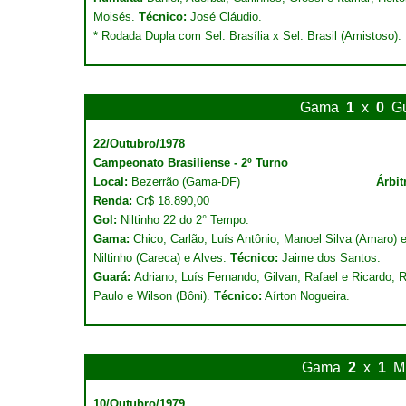
Moisés.
Técnico:
José Cláudio.
* Rodada Dupla com Sel. Brasília x Sel. Brasil (Amistoso).
Gama
1
x
0
G
22/Outubro/1978
Campeonato Brasiliense - 2º Turno
Local:
Bezerrão (Gama-DF)
Árbit
Renda:
Cr$ 18.890,00
Gol:
Niltinho 22 do 2° Tempo.
Gama:
Chico, Carlão, Luís Antônio, Manoel Silva (Amaro) e
Niltinho (Careca) e Alves.
Técnico:
Jaime dos Santos.
Guará:
Adriano, Luís Fernando, Gilvan, Rafael e Ricardo; R
Paulo e Wilson (Bôni).
Técnico:
Aírton Nogueira.
Gama
2
x
1
M
10/Outubro/1979