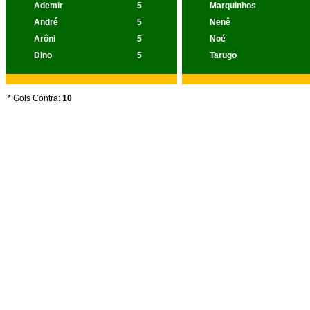
Ademir
5
Marquinhos
André
5
Nenê
Arôni
5
Noé
Dino
5
Tarugo
* Gols Contra:
10