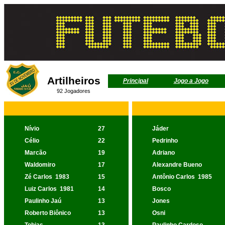
Artilheiros
Principal
Jogo a Jogo
92 Jogadores
Nívio
27
Jáder
Célio
22
Pedrinho
Marcão
19
Adriano
Waldomiro
17
Alexandre Bueno
Zé Carlos
1983
15
Antônio Carlos
1985
Luiz Carlos
1981
14
Bosco
Paulinho Jaú
13
Jones
Roberto Biônico
13
Osni