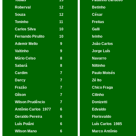
Tobias
13
Paulinho Cardoso
Roberval
12
Betinho
Souza
12
César
Toninho
11
Freitas
Carlos Silva
10
Galli
Fernando Pirulito
10
Ivinho
Ademir Mello
9
João Carlos
Valtinho
9
Jorge Luís
Mário Celso
8
Navarro
Sabará
8
Niltinho
Cardim
7
Paulo Moisés
Darcy
7
Zé Ito
Frazão
7
Chico Fraga
Gílson
7
Cilinho
Wilson Prudêncio
7
Donizetti
Antônio Carlos
1977
6
Edvaldo
Geraldo Pereira
6
Florisvaldo
Luís Poiâni
6
Luís Carlos
1985
Wilson Mano
6
Marco Antônio