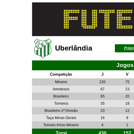
Uberlândia
Princi
Jogos
Competição
J
V
Mineiro
220
75
Amistosos
67
23
Brasileiro
65
20
Torneios
35
18
Brasileiro-2ª Divisão
23
12
Taça Minas Gerais
16
8
Torneio Início-Mineiro
4
1
Total
430
157