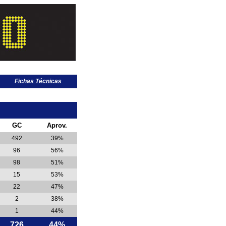
Fichas Técnicas
GC
Aprov.
492
39%
96
56%
98
51%
15
53%
22
47%
2
38%
1
44%
726
44%