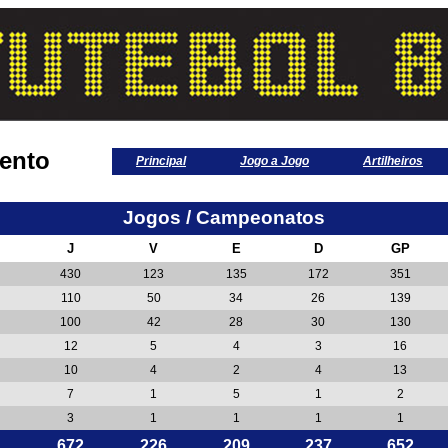
ento
Principal
Jogo a Jogo
Artilheiros
Jogos / Campeonatos
J
V
E
D
GP
430
123
135
172
351
110
50
34
26
139
100
42
28
30
130
12
5
4
3
16
10
4
2
4
13
7
1
5
1
2
3
1
1
1
1
672
226
209
237
652