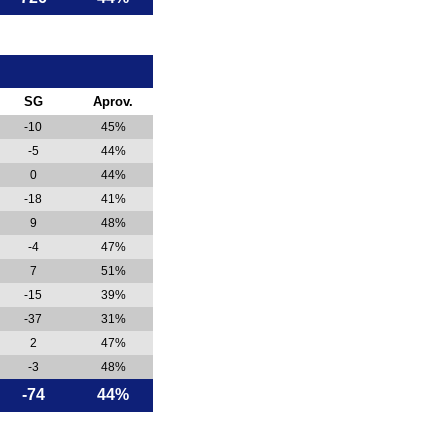
SG
Aprov.
-10
45%
-5
44%
0
44%
-18
41%
9
48%
-4
47%
7
51%
-15
39%
-37
31%
2
47%
-3
48%
-74
44%