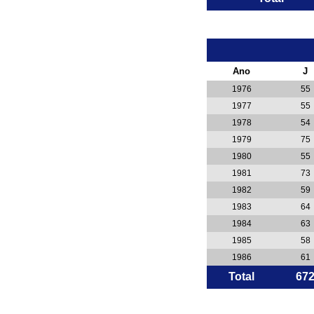
Ano
J
1976
55
1977
55
1978
54
1979
75
1980
55
1981
73
1982
59
1983
64
1984
63
1985
58
1986
61
Total
67