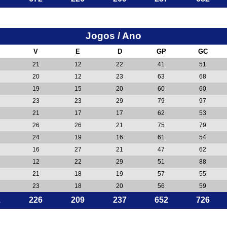
Jogos / Ano
V
E
D
GP
GC
21
12
22
41
51
20
12
23
63
68
19
15
20
60
60
23
23
29
79
97
21
17
17
62
53
26
26
21
75
79
24
19
16
61
54
16
27
21
47
62
12
22
29
51
88
21
18
19
57
55
23
18
20
56
59
2
226
209
237
652
726