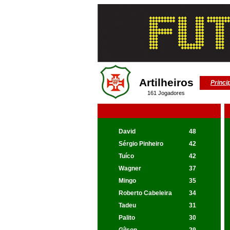
Artilheiros
Princi
161 Jogadores
David
48
Sérgio Pinheiro
42
Tuíco
42
Wagner
37
Mingo
35
Roberto Cabeleira
34
Tadeu
31
Palito
30