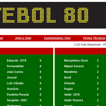
pal
Jogo a Jogo
Campeonatos / Ano
Fichas Técnicas
1.212 Gols Disponíveis - 9
Eduardo
1979
6
Marquinhos Gozzi
2
Fernandinho
6
Miguel Amaral
2
João Carlos
6
Mundinho
2
Jovenil
6
Nenê
2
Luís Cláudio
6
Orlando
2
Osmário
6
Pagão
2
Paulinho Paraná
6
Valdir
1976
2
Serginho
1987
6
Valdir Teixeira
2