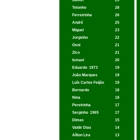
Gílson
29
Totonho
28
Ferreirinha
26
André
25
Miguel
23
Jorginho
22
Osni
21
Zico
21
Ismael
20
Eduardo
1973
19
João Marques
19
Luís Carlos Feijão
19
Bernardo
18
Nina
18
Pereirinha
17
Serginho
1965
17
Dimas
15
Valdir Dias
14
Aílton Lira
13