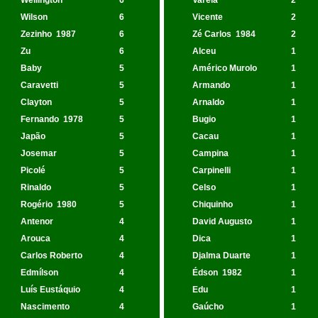
Wellington
6
Varela
2
Wilson
6
Vicente
2
Zezinho
1987
6
Zé Carlos
1984
2
Zu
6
Alceu
1
Baby
5
Américo Murolo
1
Caravetti
5
Armando
1
Clayton
5
Arnaldo
1
Fernando
1978
5
Bugio
1
Japão
5
Cacau
1
Josemar
5
Campina
1
Picolé
5
Carpinelli
1
Rinaldo
5
Celso
1
Rogério
1980
5
Chiquinho
1
Antenor
4
David Augusto
1
Arouca
4
Dica
1
Carlos Roberto
4
Djalma Duarte
1
Edmílson
4
Édson
1982
1
Luís Eustáquio
4
Edu
1
Nascimento
4
Gaúcho
1