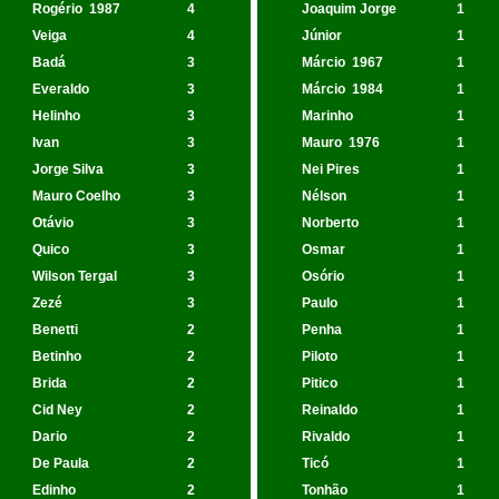
Rogério
1987
4
Joaquim Jorge
1
Veiga
4
Júnior
1
Badá
3
Márcio
1967
1
Everaldo
3
Márcio
1984
1
Helinho
3
Marinho
1
Ivan
3
Mauro
1976
1
Jorge Silva
3
Nei Pires
1
Mauro Coelho
3
Nélson
1
Otávio
3
Norberto
1
Quico
3
Osmar
1
Wilson Tergal
3
Osório
1
Zezé
3
Paulo
1
Benetti
2
Penha
1
Betinho
2
Piloto
1
Brida
2
Pitico
1
Cid Ney
2
Reinaldo
1
Dario
2
Rivaldo
1
De Paula
2
Ticó
1
Edinho
2
Tonhão
1