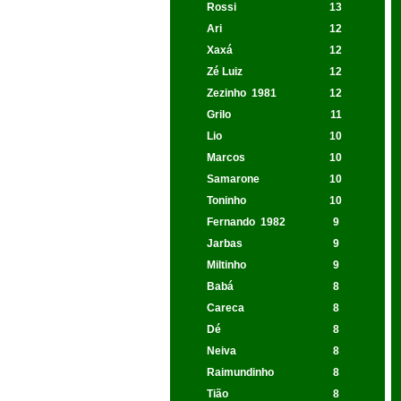
Rossi
13
Ari
12
Xaxá
12
Zé Luiz
12
Zezinho
1981
12
Grilo
11
Lio
10
Marcos
10
Samarone
10
Toninho
10
Fernando
1982
9
Jarbas
9
Miltinho
9
Babá
8
Careca
8
Dé
8
Neiva
8
Raimundinho
8
Tião
8