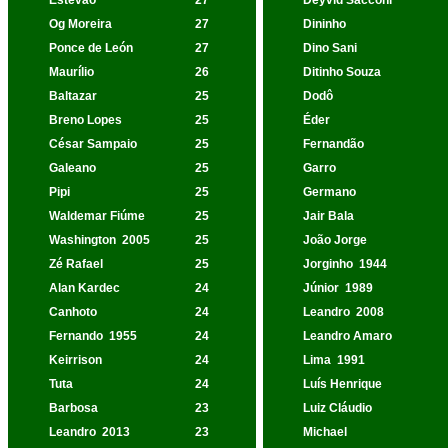
Estêvão
27
Deyvid Sacconi
Og Moreira
27
Dininho
Ponce de León
27
Dino Sani
Maurílio
26
Ditinho Souza
Baltazar
25
Dodô
Breno Lopes
25
Éder
César Sampaio
25
Fernandão
Galeano
25
Garro
Pipi
25
Germano
Waldemar Fiúme
25
Jair Bala
Washington
2005
25
João Jorge
Zé Rafael
25
Jorginho
1944
Alan Kardec
24
Júnior
1989
Canhoto
24
Leandro
2008
Fernando
1955
24
Leandro Amaro
Keirrison
24
Lima
1991
Tuta
24
Luís Henrique
Barbosa
23
Luiz Cláudio
Leandro
2013
23
Michael