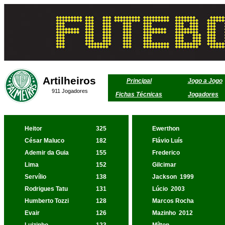
Artilheiros
Principal
Jogo a Jogo
911 Jogadores
Fichas Técnicas
Jogadores
Heitor
325
Ewerthon
César Maluco
182
Flávio Luís
Ademir da Guia
155
Frederico
Lima
152
Gilcimar
Servílio
138
Jackson
1999
Rodrigues Tatu
131
Lúcio
2003
Humberto Tozzi
128
Marcos Rocha
Evair
126
Mazinho
2012