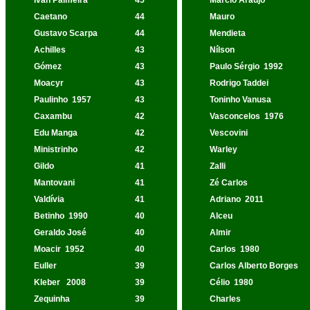
Ivan Palmeira
45
Márcio Araújo
Caetano
44
Mauro
Gustavo Scarpa
44
Mendieta
Achilles
43
Nílson
Gómez
43
Paulo Sérgio
1992
Moacyr
43
Rodrigo Taddei
Paulinho
1957
43
Toninho Vanusa
Caxambu
42
Vasconcelos
1976
Edu Manga
42
Vescovini
Ministrinho
42
Warley
Gildo
41
Zalli
Mantovani
41
Zé Carlos
Valdívia
41
Adriano
2011
Betinho
1990
40
Alceu
Geraldo José
40
Almir
Moacir
1952
40
Carlos
1980
Euller
39
Carlos Alberto Borges
Kleber
2008
39
Célio
1980
Zequinha
39
Charles