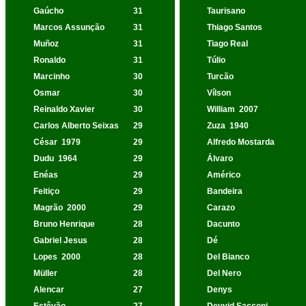
Gaúcho
31
Taurisano
Marcos Assunção
31
Thiago Santos
Muñoz
31
Tiago Real
Ronaldo
31
Túlio
Marcinho
30
Turcão
Osmar
30
Vílson
Reinaldo Xavier
30
William
2007
Carlos Alberto Seixas
29
Zuza
1940
César
1979
29
Alfredo Mostarda
Dudu
1964
29
Álvaro
Enéas
29
Américo
Feitiço
29
Bandeira
Magrão
2000
29
Carazo
Bruno Henrique
28
Dacunto
Gabriel Jesus
28
Dé
Lopes
2000
28
Del Bianco
Müller
28
Del Nero
Alencar
27
Denys