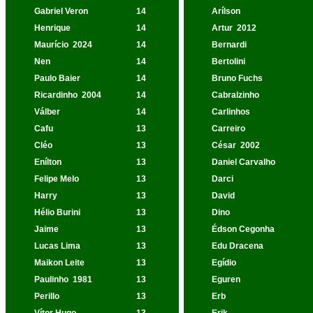
Gabriel Veron
14
Arílson
Henrique
14
Artur
2012
Maurício
2024
14
Bernardi
Nen
14
Bertolini
Paulo Baier
14
Bruno Fuchs
Ricardinho
2004
14
Cabralzinho
Válber
14
Carlinhos
Cafu
13
Carreiro
Cléo
13
César
2002
Enílton
13
Daniel Carvalho
Felipe Melo
13
Darci
Harry
13
David
Hélio Burini
13
Dino
Jaime
13
Édson Cegonha
Lucas Lima
13
Edu Dracena
Maikon Leite
13
Egídio
Paulinho
1981
13
Eguren
Perillo
13
Erb