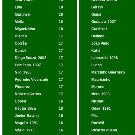
Jean Carlo
18
Geraldo Scotto
Lino
18
Gérsio
Martinelli
18
Guina
Melle
18
Gustavo
2007
Miguelzinho
18
Gutiérrez
Bianco
17
Helinho
Corrêa
17
João Pinto
Daniel
17
Kahê
Diego Souza
2002
17
Leonardo
1996
Edmílson
1997
17
Lucas
Nilo
1963
17
Marcinho Guerreiro
Pedrinho Vicençote
17
Mauricinho
Piquerez
17
Moreno
Roberto Carlos
17
Neto
1989
Copeu
16
Nicolau
Héctor Silva
16
Odair
1991
Júnior Baiano
16
Pilla
Magrão
1991
16
Raniélli
Mário
1973
16
Ricardo Bueno