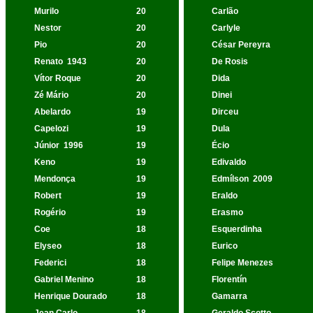
Murilo
20
Carlão
Nestor
20
Carlyle
Pio
20
César Pereyra
Renato
1943
20
De Rosis
Vítor Roque
20
Dida
Zé Mário
20
Dinei
Abelardo
19
Dirceu
Capelozi
19
Dula
Júnior
1996
19
Écio
Keno
19
Edivaldo
Mendonça
19
Edmílson
2009
Robert
19
Eraldo
Rogério
19
Erasmo
Coe
18
Esquerdinha
Elyseo
18
Eurico
Federici
18
Felipe Menezes
Gabriel Menino
18
Florentín
Henrique Dourado
18
Gamarra