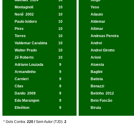
Mathias
1924
10
Xingo
Montagnoli
10
Yeso
Nenê
2002
10
Adauto
Paulo Isidoro
10
Aldemar
Pires
10
Altimar
Torres
10
Andreas Pereira
Valdemar Carabina
10
Andrei
Walter Prado
10
Andrei Girotto
Zé Roberto
10
Arioni
Adriano Louzada
9
Atuesta
Armandinho
9
Baglini
Carnieri
9
Batista
Cilas
9
Benazzi
Danilo
2009
9
Betinho
2012
Edu Marangon
9
Beto Fuscão
Elivélton
9
Biruta
* Gols Contra:
220 /
Sem Autor (TJD):
2