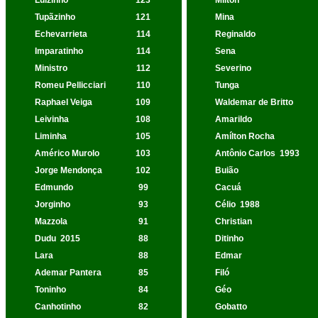
Luizinho
123
Mílton
Tupãzinho
121
Mina
Echevarrieta
114
Reginaldo
Imparatinho
114
Sena
Ministro
112
Severino
Romeu Pellicciari
110
Tunga
Raphael Veiga
109
Waldemar de Britto
Leivinha
108
Amarildo
Liminha
105
Amílton Rocha
Américo Murolo
103
Antônio Carlos
1993
Jorge Mendonça
102
Buião
Edmundo
99
Cacuá
Jorginho
93
Célio
1988
Mazzola
91
Christian
Dudu
2015
88
Ditinho
Lara
88
Edmar
Ademar Pantera
85
Filó
Toninho
84
Géo
Canhotinho
82
Gobatto