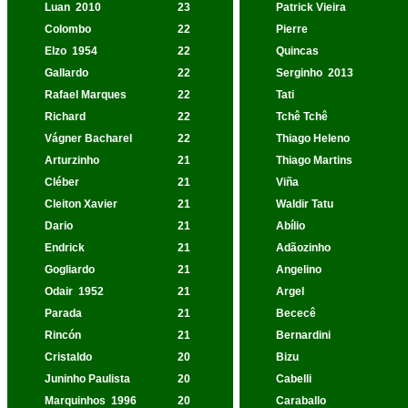
Luan
2010
23
Patrick Vieira
Colombo
22
Pierre
Elzo
1954
22
Quincas
Gallardo
22
Serginho
2013
Rafael Marques
22
Tati
Richard
22
Tchê Tchê
Vágner Bacharel
22
Thiago Heleno
Arturzinho
21
Thiago Martins
Cléber
21
Viña
Cleiton Xavier
21
Waldir Tatu
Dario
21
Abílio
Endrick
21
Adãozinho
Gogliardo
21
Angelino
Odair
1952
21
Argel
Parada
21
Bececê
Rincón
21
Bernardini
Cristaldo
20
Bizu
Juninho Paulista
20
Cabelli
Marquinhos
1996
20
Caraballo