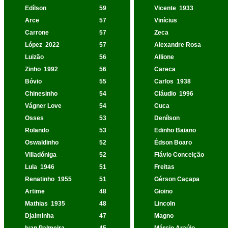
Edílson
59
Vicente
1933
Arce
57
Vinícius
Carrone
57
Zeca
López
2022
57
Alexandre Rosa
Luizão
56
Allione
Zinho
1992
56
Careca
Bóvio
55
Carlos
1938
Chinesinho
54
Cláudio
1996
Vágner Love
54
Cuca
Osses
53
Denílson
Rolando
53
Edinho Baiano
Oswaldinho
52
Édson Boaro
Villadóniga
52
Flávio Conceição
Lula
1946
51
Freitas
Renatinho
1955
51
Gérson Caçapa
Artime
48
Gioino
Mathias
1935
48
Lincoln
Djalminha
47
Magno