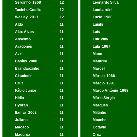
Serginho
1968
12
Leonardo Silva
Toninho Cecílio
12
Lombardini
Wesley
2013
12
Lúcio
1980
Aldo
11
Luighi
Alex Alves
11
Luís
Anselmo
11
Luiz Villa
Aragonés
11
Lula
1967
Azzi
11
Mané
Basílio
2000
11
Manfrini
Brandãozinho
11
Marcel
Claudecir
11
Márcio
1966
Cruz
11
Márcio
1991
Fábio Júnior
11
Marco Antônio
1968
Hélio
11
Mário Sérgio
Hyoran
11
Marques
Itamar
2002
11
Miltinho
Juliano
11
Mouche
Macaco
11
Octávio
Madurga
11
Oroz