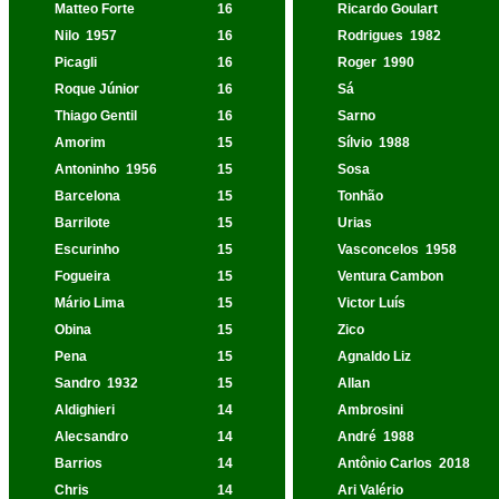
Matteo Forte
16
Ricardo Goulart
Nilo
1957
16
Rodrigues
1982
Picagli
16
Roger
1990
Roque Júnior
16
Sá
Thiago Gentil
16
Sarno
Amorim
15
Sílvio
1988
Antoninho
1956
15
Sosa
Barcelona
15
Tonhão
Barrilote
15
Urias
Escurinho
15
Vasconcelos
1958
Fogueira
15
Ventura Cambon
Mário Lima
15
Victor Luís
Obina
15
Zico
Pena
15
Agnaldo Liz
Sandro
1932
15
Allan
Aldighieri
14
Ambrosini
Alecsandro
14
André
1988
Barrios
14
Antônio Carlos
2018
Chris
14
Ari Valério