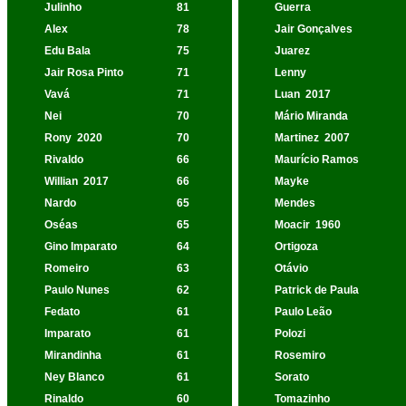
Julinho
81
Guerra
Alex
78
Jair Gonçalves
Edu Bala
75
Juarez
Jair Rosa Pinto
71
Lenny
Vavá
71
Luan
2017
Nei
70
Mário Miranda
Rony
2020
70
Martinez
2007
Rivaldo
66
Maurício Ramos
Willian
2017
66
Mayke
Nardo
65
Mendes
Oséas
65
Moacir
1960
Gino Imparato
64
Ortigoza
Romeiro
63
Otávio
Paulo Nunes
62
Patrick de Paula
Fedato
61
Paulo Leão
Imparato
61
Polozi
Mirandinha
61
Rosemiro
Ney Blanco
61
Sorato
Rinaldo
60
Tomazinho