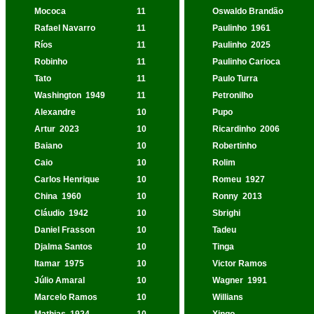
Mococa
11
Oswaldo Brandão
Rafael Navarro
11
Paulinho
1961
Ríos
11
Paulinho
2025
Robinho
11
Paulinho Carioca
Tato
11
Paulo Turra
Washington
1949
11
Petronilho
Alexandre
10
Pupo
Artur
2023
10
Ricardinho
2006
Baiano
10
Robertinho
Caio
10
Rolim
Carlos Henrique
10
Romeu
1927
China
1960
10
Ronny
2013
Cláudio
1942
10
Sbrighi
Daniel Frasson
10
Tadeu
Djalma Santos
10
Tinga
Itamar
1975
10
Victor Ramos
Júlio Amaral
10
Wagner
1991
Marcelo Ramos
10
Willians