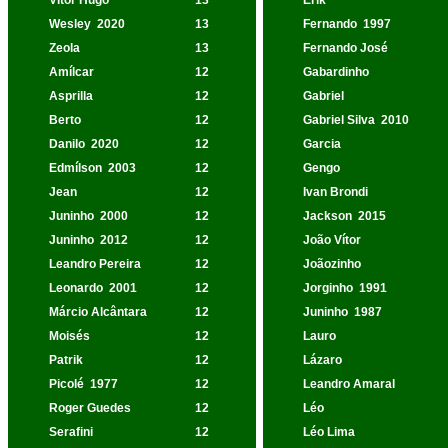
Vítor Hugo
13
Erik
Wesley
2020
13
Fernando
1997
Zeola
13
Fernando José
Amílcar
12
Gabardinho
Asprilla
12
Gabriel
Berto
12
Gabriel Silva
2010
Danilo
2020
12
Garcia
Edmílson
2003
12
Gengo
Jean
12
Ivan Brondi
Juninho
2000
12
Jackson
2015
Juninho
2012
12
João Vítor
Leandro Pereira
12
Joãozinho
Leonardo
2001
12
Jorginho
1991
Márcio Alcântara
12
Juninho
1987
Moisés
12
Lauro
Patrik
12
Lázaro
Picolé
1977
12
Leandro Amaral
Roger Guedes
12
Léo
Serafini
12
Léo Lima