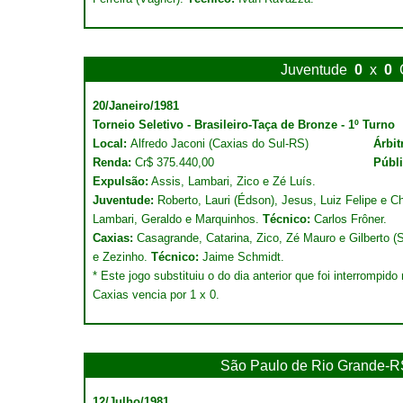
Juventude
0
x
0
20/Janeiro/1981
Torneio Seletivo - Brasileiro-Taça de Bronze - 1º Turno
Local:
Alfredo Jaconi (Caxias do Sul-RS)
Árbit
Renda:
Cr$ 375.440,00
Públ
Expulsão:
Assis, Lambari, Zico e Zé Luís.
Juventude:
Roberto, Lauri (Édson), Jesus, Luiz Felipe e Ch
Lambari, Geraldo e Marquinhos.
Técnico:
Carlos Frôner.
Caxias:
Casagrande, Catarina, Zico, Zé Mauro e Gilberto (S
e Zezinho.
Técnico:
Jaime Schmidt.
* Este jogo substituiu o do dia anterior que foi interrompid
Caxias vencia por 1 x 0.
São Paulo de Rio Grande-R
12/Julho/1981