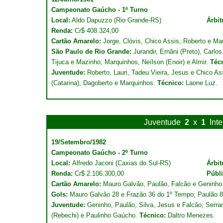
Campeonato Gaúcho - 1º Turno
Local:
Aldo Dapuzzo (Rio Grande-RS)
Árbit
Renda:
Cr$ 408.324,00
Cartão Amarelo:
Jorge, Clóvis, Chico Assis, Roberto e Ma
São Paulo de Rio Grande:
Jurandir, Ernâni (Preto), Carl
Tijuca e Mazinho; Marquinhos, Neílson (Enoir) e Almir.
Técn
Juventude:
Roberto, Lauri, Tadeu Vieira, Jesus e Chico As
(Catarina), Dagoberto e Marquinhos.
Técnico:
Laone Luz.
Juventude
2
x
1
Int
19/Setembro/1982
Campeonato Gaúcho - 2º Turno
Local:
Alfredo Jaconi (Caxias do Sul-RS)
Árbit
Renda:
Cr$ 2.106.300,00
Públ
Cartão Amarelo:
Mauro Galvão, Paulão, Falcão e Geninho
Gols:
Mauro Galvão 28 e Frazão 36 do 1º Tempo; Paulão 8
Juventude:
Geninho, Paulão, Silva, Jesus e Falcão; Serran
(Rebechi) e Paulinho Gaúcho.
Técnico:
Daltro Menezes.