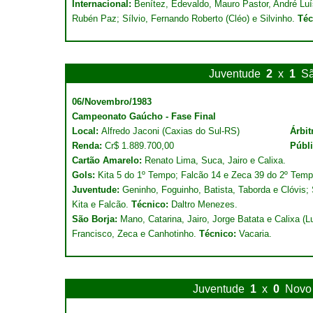
Internacional:
Benítez, Edevaldo, Mauro Pastor, André Luí
Rubén Paz; Sílvio, Fernando Roberto (Cléo) e Silvinho.
Téc
Juventude
2
x
1
Sã
06/Novembro/1983
Campeonato Gaúcho - Fase Final
Local:
Alfredo Jaconi (Caxias do Sul-RS)
Árbit
Renda:
Cr$ 1.889.700,00
Públ
Cartão Amarelo:
Renato Lima, Suca, Jairo e Calixa.
Gols:
Kita 5 do 1º Tempo; Falcão 14 e Zeca 39 do 2º Temp
Juventude:
Geninho, Foguinho, Batista, Taborda e Clóvis; 
Kita e Falcão.
Técnico:
Daltro Menezes.
São Borja:
Mano, Catarina, Jairo, Jorge Batata e Calixa (L
Francisco, Zeca e Canhotinho.
Técnico:
Vacaria.
Juventude
1
x
0
Novo