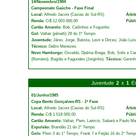
14/Novembro/1984
Campeonato Gaúcho - Fase Final
Local:
Alfredo Jaconi (Caxias do Sul-RS)
Árbit
Renda:
Cr$ 12.003.000,00
Públ
Cartão Amarelo:
Bob, Carlinhos e Foguinho.
Gol:
Valtair (pênalti) 28 do 1º Tempo.
Juventude:
Jânio, Jorge, Batista, Levir e Dirceu; João Luís
Técnico:
Daltro Menezes.
Novo Hamburgo:
Osvaldo, Djalma Braga, Bob, Solis e Ca
(Romário), Bugrão e Fagundes (Jorginho).
Técnico:
Geninh
Juventude
2
x
1
E
01/Junho/1985
Copa Bento Gonçalves-RS - 1ª Fase
Local:
Alfredo Jaconi (Caxias do Sul-RS)
Árbit
Renda:
Cr$ 1.518.000,00
Públ
Cartão Amarelo:
Valtair, Plein, Laércio, Sabará e Paulo Ma
Expulsão:
Brandão 21 do 2° Tempo.
Gols:
Plein 3 do 1° Tempo; Frank 7 e Feijão 16 do 2° Temp