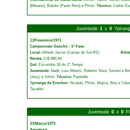
(Bibiano), Bráulio (Paulo Reni) e Plínio.
Técnico:
Carlos Eu
Juventude
1
x
0
Ypiran
13/Fevereiro/1971
Campeonato Gaúcho - 1ª Fase
Local:
Alfredo Jaconi (Caxias do Sul-RS)
Árbit
Renda:
Cr$ 990,00
Gol:
Escurinho 36 do 2° Tempo.
Juventude:
Nadir, Luís Alberto, Roberto Silva, Severo e Be
(Jacy) e Sílvio.
Técnico:
Pastelão.
Ypiranga de Erechim:
Ricardo, Plínio, Mujica, Bira e Cláu
Tacafén.
Juventude
0
x
0
F
23/Março/1975
Amistoso