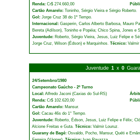
Renda:
Cr$ 274.660,00
Públi
Cartão Amarelo:
Toninho, Sérgio Vieira e Sérgio Roberto.
Gol:
Jorge Cruz 38 do 1º Tempo.
Internacional:
Gasperin, Carlos Alberto Barbosa, Mauro Pa
Bereta (Adílson), Toninho e Popéia; Chico Spina, Jones e S
Juventude:
Roberto, Sérgio Vieira, Jesus, Luiz Felipe e S
Jorge Cruz, Wilson (Édson) e Marquinhos.
Técnico:
Valmir 
Juventude
1
x
0
Guara
24/Setembro/1980
Campeonato Gaúcho - 2º Turno
Local:
Alfredo Jaconi (Caxias do Sul-RS)
Árbit
Renda:
Cr$ 102.620,00
Públ
Cartão Amarelo:
Mansur.
Gol:
Cacau 46s do 1° Tempo.
Juventude:
Roberto, Édson, Jesus, Luiz Felipe e Félix; Cl
Alcione Freitas e Guta.
Técnico:
Valmir Louruz.
Guarany de Bagé:
Osvaldo, Pocho, Mansur, Quéti e Ernâni; 
Ferreira (Vágner).
Técnico:
Ivan Ravazza.