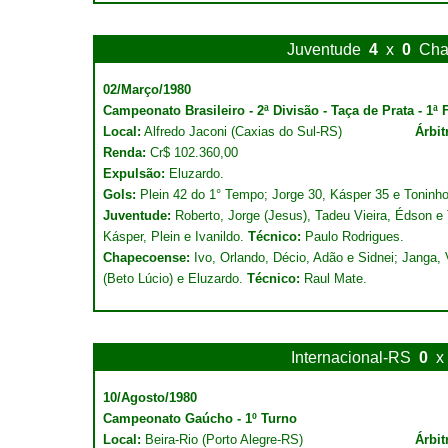
Juventude
4
x
0
Cha
02/Março/1980
Campeonato Brasileiro - 2ª Divisão - Taça de Prata - 1ª 
Local:
Alfredo Jaconi (Caxias do Sul-RS)
Árbit
Renda:
Cr$ 102.360,00
Expulsão:
Eluzardo.
Gols:
Plein 42 do 1° Tempo; Jorge 30, Kásper 35 e Toninh
Juventude:
Roberto, Jorge (Jesus), Tadeu Vieira, Édson e
Kásper, Plein e Ivanildo.
Técnico:
Paulo Rodrigues.
Chapecoense:
Ivo, Orlando, Décio, Adão e Sidnei; Janga, 
(Beto Lúcio) e Eluzardo.
Técnico:
Raul Mate.
Internacional-RS
0
x
10/Agosto/1980
Campeonato Gaúcho - 1º Turno
Local:
Beira-Rio (Porto Alegre-RS)
Árbit