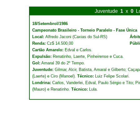
Juventude
1
x
0
L
18/Setembrol/1986
Campeonato Brasileiro - Torneio Paralelo - Fase Única
Local:
Alfredo Jaconi (Caxias do Sul-RS)
Árbit
Renda:
Cz$ 14.500,00
Públ
Cartão Amarelo:
Edval e Carlos.
Expulsão:
Renatinho, Laerte, Pinheirense e Cuca.
Gol:
Amaral 39 do 2º Tempo.
Juventude:
Gilmar, Alcir, Batista, Amaral e Gilberto; Caç
(Laerte) e Ciro (Manoel).
Técnico:
Luiz Felipe Scolari.
Londrina:
Carlos, Vanderlei, Edval, Paulo Sérgio e Tito; P
(Mauro) e Renatinho.
Técnico:
Lula.