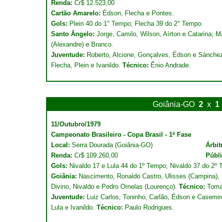
Renda:
Cr$ 12.523,00
Cartão Amarelo:
Édson, Flecha e Pontes.
Gols:
Plein 40 do 1° Tempo; Flecha 39 do 2° Tempo.
Santo Ângelo:
Jorge, Camilo, Wilson, Aírton e Catarina; M
(Alexandre) e Branco.
Juventude:
Roberto, Alcione, Gonçalves, Édson e Sánchez
Flecha, Plein e Ivanildo.
Técnico:
Ênio Andrade.
Goiânia-GO
2
x
1
11/Outubro/1979
Campeonato Brasileiro - Copa Brasil - 1ª Fase
Local:
Serra Dourada (Goiânia-GO)
Árbit
Renda:
Cr$ 109.260,00
Públi
Gols:
Nivaldo 17 e Lula 44 do 1º Tempo; Nivaldo 37 do 2º 
Goiânia:
Nascimento, Ronaldo Castro, Ulisses (Campina),
Divino, Nivaldo e Pedro Ornelas (Lourenço).
Técnico:
Toma
Juventude:
Luiz Carlos, Toninho, Carlão, Édson e Casemiro
Lula e Ivanildo.
Técnico:
Paulo Rodrigues.