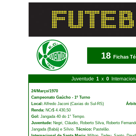
18
Fichas Té
Juventude
1
x
0
Internacion
24/Março/1970
Campeonato Gaúcho - 1º Turno
Local:
Alfredo Jaconi (Caxias do Sul-RS)
Árbit
Renda:
NCr$ 4.430,50
Gol:
Jangada 40 do 1° Tempo.
Juventude:
Negri, Cláudio, Roberto Silva, Roberto Fernande
Jangada (Babá) e Sílvio.
Técnico:
Pastelão.
Internacional de Santa Maria:
Mílton, Tadeu, Santo, Daud