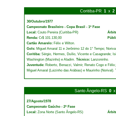
Coritiba-PR
1
x
2
30/Outubro/1977
Campeonato Brasileiro - Copa Brasil - 1ª Fase
Local:
Couto Pereira (Curitiba-PR)
Árbit
Renda:
Cr$ 101.130,00
Públ
Cartão Amarelo:
Félix e Wilton.
Gols:
Miguel Amaral 11 e Jerônimo 12 do 1° Tempo; Noriva
Coritiba:
Sérgio, Hermes, Duílio, Vicente e Casagrande; Isi
Washington (Mazinho) e Aladim.
Técnico:
Lanzoninho.
Juventude:
Roberto, Benazzi, Valmir, Renato Cogo e Félix;
Miguel Amaral (Luizinho das Arábias) e Maurinho (Norival).
Santo Ângelo-RS
0
x
27/Agosto/1978
Campeonato Gaúcho - 2ª Fase
Local:
Zona Norte (Santo Ângelo-RS)
Árbit