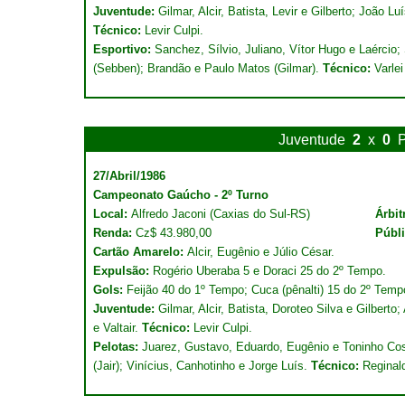
Juventude:
Gilmar, Alcir, Batista, Levir e Gilberto; João Luí
Técnico:
Levir Culpi.
Esportivo:
Sanchez, Sílvio, Juliano, Vítor Hugo e Laércio;
(Sebben); Brandão e Paulo Matos (Gilmar).
Técnico:
Varlei
Juventude
2
x
0
P
27/Abril/1986
Campeonato Gaúcho - 2º Turno
Local:
Alfredo Jaconi (Caxias do Sul-RS)
Árbit
Renda:
Cz$ 43.980,00
Públ
Cartão Amarelo:
Alcir, Eugênio e Júlio César.
Expulsão:
Rogério Uberaba 5 e Doraci 25 do 2º Tempo.
Gols:
Feijão 40 do 1º Tempo; Cuca (pênalti) 15 do 2º Temp
Juventude:
Gilmar, Alcir, Batista, Doroteo Silva e Gilbert
e Valtair.
Técnico:
Levir Culpi.
Pelotas:
Juarez, Gustavo, Eduardo, Eugênio e Toninho Cost
(Jair); Vinícius, Canhotinho e Jorge Luís.
Técnico:
Reginald