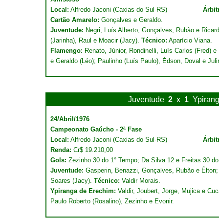
Local:
Alfredo Jaconi (Caxias do Sul-RS)
Árbit
Cartão Amarelo:
Gonçalves e Geraldo.
Juventude:
Negri, Luís Alberto, Gonçalves, Rubão e Ricard
(Jarinha), Raul e Moacir (Jacy).
Técnico:
Aparício Viana.
Flamengo:
Renato, Júnior, Rondinelli, Luís Carlos (Fred) e
e Geraldo (Léo); Paulinho (Luís Paulo), Édson, Doval e Jul
Juventude
2
x
1
Ypiran
24/Abril/1976
Campeonato Gaúcho - 2ª Fase
Local:
Alfredo Jaconi (Caxias do Sul-RS)
Árbit
Renda:
Cr$ 19.210,00
Gols:
Zezinho 30 do 1° Tempo; Da Silva 12 e Freitas 30 d
Juventude:
Gasperin, Benazzi, Gonçalves, Rubão e Élton; A
Soares (Jacy).
Técnico:
Valdir Morais.
Ypiranga de Erechim:
Valdir, Joubert, Jorge, Mujica e Cu
Paulo Roberto (Rosalino), Zezinho e Evonir.