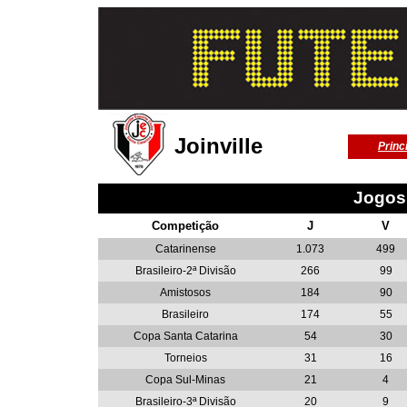
Joinville
Princ
Jogos
Competição
J
V
Catarinense
1.073
499
Brasileiro-2ª Divisão
266
99
Amistosos
184
90
Brasileiro
174
55
Copa Santa Catarina
54
30
Torneios
31
16
Copa Sul-Minas
21
4
Brasileiro-3ª Divisão
20
9