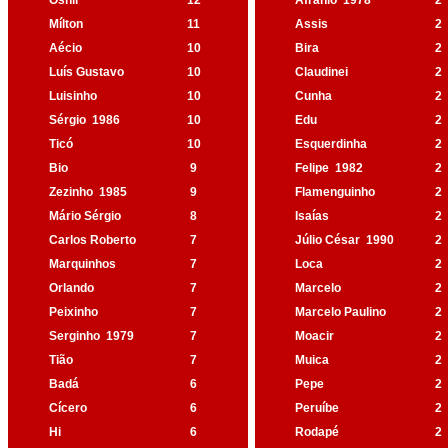
Osnir
12
Afrânio
1978
2
Mílton
11
Assis
2
Aécio
10
Bira
2
Luís Gustavo
10
Claudinei
2
Luisinho
10
Cunha
2
Sérgio
1986
10
Edu
2
Ticó
10
Esquerdinha
2
Bio
9
Felipe
1982
2
Zezinho
1985
9
Flamenguinho
2
Mário Sérgio
8
Isaías
2
Carlos Roberto
7
Júlio César
1990
2
Marquinhos
7
Loca
2
Orlando
7
Marcelo
2
Peixinho
7
Marcelo Paulino
2
Serginho
1979
7
Moacir
2
Tião
7
Muica
2
Badá
6
Pepe
2
Cícero
6
Peruíbe
2
Hi
6
Rodapé
2