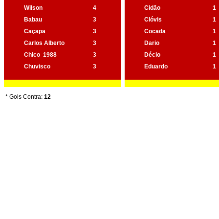
Wilson
4
Cidão
1
Babau
3
Clóvis
1
Caçapa
3
Cocada
1
Carlos Alberto
3
Dario
1
Chico
1988
3
Décio
1
Chuvisco
3
Eduardo
1
* Gols Contra:
12