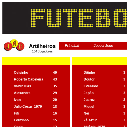
Artilheiros
Principal
Jogo a Jogo
154 Jogadores
Celsinho
49
Ditinho
3
Roberto Cabeleira
43
Doutor
3
Valdir Dias
35
Everaldo
3
Alexandre
29
Japão
3
Ivan
29
Juarez
3
Júlio César
1979
18
Miguel
3
Fifi
16
Nei
3
Eduzinho
15
Zé Artur
3