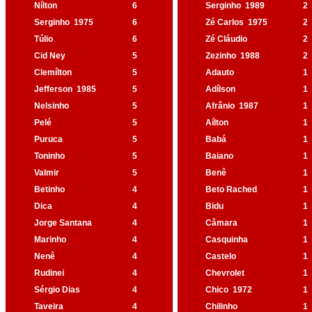
Nílton
6
Serginho
1989
2
Serginho
1975
6
Zé Carlos
1975
2
Túlio
6
Zé Cláudio
2
Cid Ney
5
Zezinho
1988
2
Clemílton
5
Adauto
1
Jefferson
1985
5
Adílson
1
Nelsinho
5
Afrânio
1987
1
Pelé
5
Aílton
1
Puruca
5
Babá
1
Toninho
5
Baiano
1
Valmir
5
Benê
1
Betinho
4
Beto Rached
1
Dica
4
Bidu
1
Jorge Santana
4
Câmara
1
Marinho
4
Casquinha
1
Nenê
4
Castelo
1
Rudinei
4
Chevrolet
1
Sérgio Dias
4
Chico
1972
1
Taveira
4
Chilinho
1