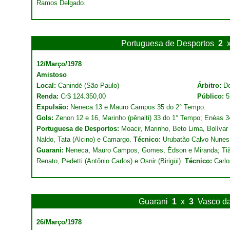
Ramos Delgado.
Portuguesa de Desportos
2
12/Março/1978
Amistoso
Local:
Canindé (São Paulo)
Árbitro:
Do
Renda:
Cr$ 124.350,00
Público:
5
Expulsão:
Neneca 13 e Mauro Campos 35 do 2° Tempo.
Gols:
Zenon 12 e 16, Marinho (pênalti) 33 do 1° Tempo; Enéas 
Portuguesa de Desportos:
Moacir, Marinho, Beto Lima, Bolíva
Naldo, Tata (Alcino) e Camargo.
Técnico:
Urubatão Calvo Nunes
Guarani:
Neneca, Mauro Campos, Gomes, Édson e Miranda; Tião
Renato, Pedetti (Antônio Carlos) e Osnir (Birigüi).
Técnico:
Carlo
Guarani
1
x
3
Vasco d
26/Março/1978