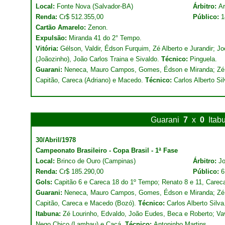
Local:
Fonte Nova (Salvador-BA)
Árbitro:
Ar
Renda:
Cr$ 512.355,00
Público:
1
Cartão Amarelo:
Zenon.
Expulsão:
Miranda 41 do 2° Tempo.
Vitória:
Gélson, Valdir, Édson Furquim, Zé Alberto e Jurandir; Jo
(Joãozinho), João Carlos Traina e Sivaldo.
Técnico:
Pinguela.
Guarani:
Neneca, Mauro Campos, Gomes, Édson e Miranda; Zé C
Capitão, Careca (Adriano) e Macedo.
Técnico:
Carlos Alberto Sil
Guarani
7
x
0
Itab
30/Abril/1978
Campeonato Brasileiro - Copa Brasil - 1ª Fase
Local:
Brinco de Ouro (Campinas)
Árbitro:
J
Renda:
Cr$ 185.290,00
Público:
6
Gols:
Capitão 6 e Careca 18 do 1º Tempo; Renato 8 e 11, Carec
Guarani:
Neneca, Mauro Campos, Gomes, Édson e Miranda; Zé C
Capitão, Careca e Macedo (Bozó).
Técnico:
Carlos Alberto Silva
Itabuna:
Zé Lourinho, Edvaldo, João Eudes, Beca e Roberto; Vavá 
Nego Chico (Lambau) e Cacá.
Técnico:
Antoninho Martins.