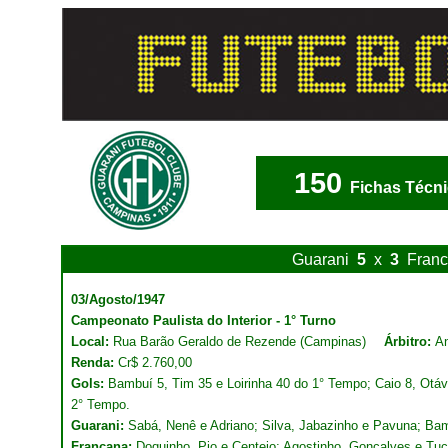
150
Fichas Técn
Guarani
5
x
3
Fran
03/Agosto/1947
Campeonato Paulista do Interior - 1° Turno
Local:
Rua Barão Geraldo de Rezende (Campinas)
Árbitro:
An
Renda:
Cr$ 2.760,00
Gols:
Bambuí 5, Tim 35 e Loirinha 40 do 1° Tempo; Caio 8, Otávi
2° Tempo.
Guarani:
Sabá, Nenê e Adriano; Silva, Jabazinho e Pavuna; Bamb
Francana:
Doquinho, Pio e Centeio; Agostinho, Gonçalves e Tucc