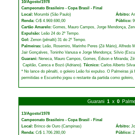
10/Agosto/1978
Campeonato Brasileiro - Copa Brasil - Final
Local:
Morumbi (São Paulo)
Árbitro:
Ar
Renda:
Cr$ 4.969.690,00
Público:
9
Cartão Amarelo:
Gomes, Mauro Campos, Jorge Mendonça, Zeno
Expulsão:
Leão 24 do 2º Tempo.
Gol:
Zenon (pênalti) 31 do 2º Tempo.
Palmeiras:
Leão, Rosemiro, Marinho Peres (Zé Mário), Alfredo 
Jair Gonçalves, Toninho Vanusa e Jorge Mendonça; Sílvio (Escur
Guarani:
Neneca, Mauro Campos, Gomes, Édson e Miranda; Zé 
Capitão, Careca e Bozó (Adriano).
Técnico:
Carlos Alberto Silva
* No lance do pênalti, o goleiro Leão foi expulso. O Palmeiras já 
permitidas e Escurinho jogou o restante da partida como goleiro, 
Guarani
1
x
0
Palme
13/Agosto/1978
Campeonato Brasileiro - Copa Brasil - Final
Local:
Brinco de Ouro (Campinas)
Árbitro:
Jo
Renda:
Cr$ 1.706.280,00
Público:
2