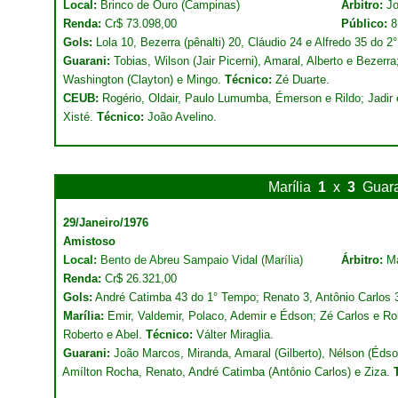
Local:
Brinco de Ouro (Campinas)
Árbitro:
Jo
Renda:
Cr$ 73.098,00
Público:
8
Gols:
Lola 10, Bezerra (pênalti) 20, Cláudio 24 e Alfredo 35 do 2
Guarani:
Tobias, Wilson (Jair Picerni), Amaral, Alberto e Bezerra
Washington (Clayton) e Mingo.
Técnico:
Zé Duarte.
CEUB:
Rogério, Oldair, Paulo Lumumba, Émerson e Rildo; Jadir e
Xisté.
Técnico:
João Avelino.
Marília
1
x
3
Guar
29/Janeiro/1976
Amistoso
Local:
Bento de Abreu Sampaio Vidal (Marília)
Árbitro:
Ma
Renda:
Cr$ 26.321,00
Gols:
André Catimba 43 do 1° Tempo; Renato 3, Antônio Carlos 
Marília:
Emir, Valdemir, Polaco, Ademir e Édson; Zé Carlos e Rob
Roberto e Abel.
Técnico:
Válter Miraglia.
Guarani:
João Marcos, Miranda, Amaral (Gilberto), Nélson (Édso
Amílton Rocha, Renato, André Catimba (Antônio Carlos) e Ziza.