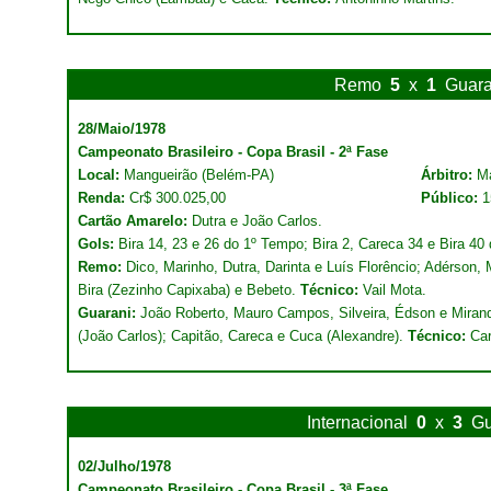
Remo
5
x
1
Guara
28/Maio/1978
Campeonato Brasileiro - Copa Brasil - 2ª Fase
Local:
Mangueirão (Belém-PA)
Árbitro:
M
Renda:
Cr$ 300.025,00
Público:
1
Cartão Amarelo:
Dutra e João Carlos.
Gols:
Bira 14, 23 e 26 do 1º Tempo; Bira 2, Careca 34 e Bira 40
Remo:
Dico, Marinho, Dutra, Darinta e Luís Florêncio; Adérson,
Bira (Zezinho Capixaba) e Bebeto.
Técnico:
Vail Mota.
Guarani:
João Roberto, Mauro Campos, Silveira, Édson e Miran
(João Carlos); Capitão, Careca e Cuca (Alexandre).
Técnico:
Car
Internacional
0
x
3
Gu
02/Julho/1978
Campeonato Brasileiro - Copa Brasil - 3ª Fase