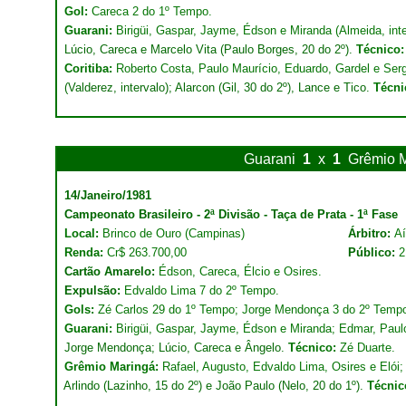
Gol:
Careca 2 do 1º Tempo.
Guarani:
Birigüi, Gaspar, Jayme, Édson e Miranda (Almeida, int
Lúcio, Careca e Marcelo Vita (Paulo Borges, 20 do 2º).
Técnico
Coritiba:
Roberto Costa, Paulo Maurício, Eduardo, Gardel e Serg
(Valderez, intervalo); Alarcon (Gil, 30 do 2º), Lance e Tico.
Técni
Guarani
1
x
1
Grêmio 
14/Janeiro/1981
Campeonato Brasileiro - 2ª Divisão - Taça de Prata - 1ª Fase
Local:
Brinco de Ouro (Campinas)
Árbitro:
Aí
Renda:
Cr$ 263.700,00
Público:
2
Cartão Amarelo:
Édson, Careca, Élcio e Osires.
Expulsão:
Edvaldo Lima 7 do 2º Tempo.
Gols:
Zé Carlos 29 do 1º Tempo; Jorge Mendonça 3 do 2º Temp
Guarani:
Birigüi, Gaspar, Jayme, Édson e Miranda; Edmar, Paulo
Jorge Mendonça; Lúcio, Careca e Ângelo.
Técnico:
Zé Duarte.
Grêmio Maringá:
Rafael, Augusto, Edvaldo Lima, Osires e Elói;
Arlindo (Lazinho, 15 do 2º) e João Paulo (Nelo, 20 do 1º).
Técnic