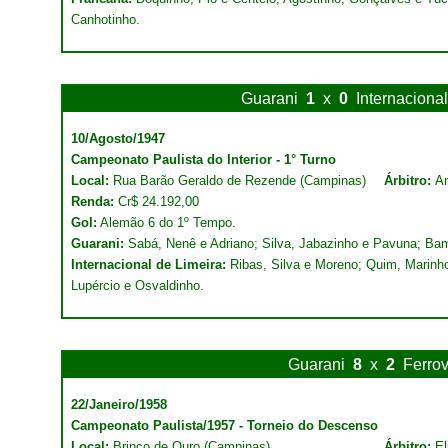
Canhotinho.
Guarani
1
x
0
Internaciona
10/Agosto/1947
Campeonato Paulista do Interior - 1° Turno
Local:
Rua Barão Geraldo de Rezende (Campinas)
Árbitro:
An
Renda:
Cr$ 24.192,00
Gol:
Alemão 6 do 1º Tempo.
Guarani:
Sabá, Nenê e Adriano; Silva, Jabazinho e Pavuna; Bam
Internacional de Limeira:
Ribas, Silva e Moreno; Quim, Marinh
Lupércio e Osvaldinho.
Guarani
8
x
2
Ferrov
22/Janeiro/1958
Campeonato Paulista/1957 - Torneio do Descenso
Local:
Brinco de Ouro (Campinas)
Árbitro:
El