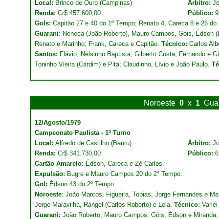
Local:
Brinco de Ouro (Campinas)
Árbitro:
Jo
Renda:
Cr$ 457.600,00
Público:
9
Gols:
Capitão 27 e 40 do 1º Tempo; Renato 4, Careca 8 e 26 do
Guarani:
Neneca (João Roberto), Mauro Campos, Góis, Édson (
Renato e Marinho; Frank, Careca e Capitão.
Técnico:
Carlos Albe
Santos:
Flávio, Nelsinho Baptista, Gilberto Costa, Fernando e Gi
Toninho Vieira (Cardim) e Pita; Claudinho, Lívio e João Paulo.
Té
Noroeste
0
x
1
Gua
12/Agosto/1979
Campeonato Paulista - 1º Turno
Local:
Alfredo de Castilho (Bauru)
Árbitro:
Jo
Renda:
Cr$ 341.730,00
Público:
6
Cartão Amarelo:
Édson, Careca e Zé Carlos.
Expulsão:
Bugre e Mauro Campos 20 do 2° Tempo.
Gol:
Édson 43 do 2º Tempo.
Noroeste
: João Marcos, Figueira, Tobias, Jorge Fernandes e Ma
Jorge Maravilha, Rangel (Carlos Roberto) e Lela.
Técnico:
Varlei
Guarani:
João Roberto, Mauro Campos, Góis, Édson e Miranda; 