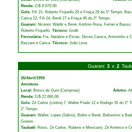
Renda:
Cr$ 8.070,00
Gols:
Fifi 15, Roberto Frojuello 20 e Friaça 29 do 1º Tempo; Bazza
Carica 22, Fifi 24, Benê 27 e Friaça 45 do 2º Tempo.
Guarani:
Nicanor, Waldir e Bené; Antônio Rosa, Ferrari e Bassu; V
Roberto Frojuello.
Técnico:
Godê.
Ferroviária:
Fia, Natalino e Elcias; Dirceu Careca, Antoninho e C
Bazzani e Carica.
Técnico:
João Lima.
Guarani
3
x
2
Taub
26/Abril/1959
Amistoso
Local:
Brinco de Ouro (Campinas)
Árbitro:
Ab
Renda:
Cr$ 22.060,00
Gols:
Zé Carlos (contra) 7, Walter Prado 12 e Rodrigo 35 do 1º
2° Tempo.
Guarani:
Walter, Lopes (Sálvio), Bidon e Bené; Belluomini e Bade
Goiano.
Taubaté:
Rossi, Zé Carlos, Rubens e Mexicano; Zé Américo e Cel