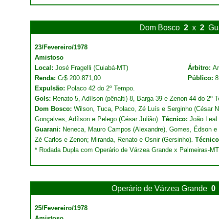
Dom Bosco
2
x
2
Gu
23/Fevereiro/1978
Amistoso
Local:
José Fragelli (Cuiabá-MT)
Árbitro:
A
Renda:
Cr$ 200.871,00
Público:
8
Expulsão:
Polaco 42 do 2º Tempo.
Gols:
Renato 5, Adílson (pênalti) 8, Barga 39 e Zenon 44 do 2º 
Dom Bosco:
Wilson, Tuca, Polaco, Zé Luís e Serginho (César N
Gonçalves, Adílson e Pelego (César Julião).
Técnico:
João Leal
Guarani:
Neneca, Mauro Campos (Alexandre), Gomes, Édson e T
Zé Carlos e Zenon; Miranda, Renato e Osnir (Gersinho).
Técnico
* Rodada Dupla com Operário de Várzea Grande x Palmeiras-MT
Operário de Várzea Grande
0
25/Fevereiro/1978
Amistoso