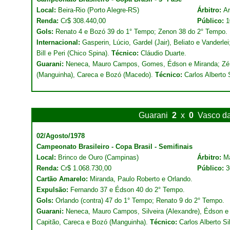
Local:
Beira-Rio (Porto Alegre-RS)
Árbitro:
Ar
Renda:
Cr$ 308.440,00
Público:
1
Gols:
Renato 4 e Bozó 39 do 1° Tempo; Zenon 38 do 2° Tempo.
Internacional:
Gasperin, Lúcio, Gardel (Jair), Beliato e Vanderle
Bill e Peri (Chico Spina).
Técnico:
Cláudio Duarte.
Guarani:
Neneca, Mauro Campos, Gomes, Édson e Miranda; Zé C
(Manguinha), Careca e Bozó (Macedo).
Técnico:
Carlos Alberto 
Guarani
2
x
0
Vasco d
02/Agosto/1978
Campeonato Brasileiro - Copa Brasil - Semifinais
Local:
Brinco de Ouro (Campinas)
Árbitro:
M
Renda:
Cr$ 1.068.730,00
Público:
3
Cartão Amarelo:
Miranda, Paulo Roberto e Orlando.
Expulsão:
Fernando 37 e Édson 40 do 2° Tempo.
Gols:
Orlando (contra) 47 do 1° Tempo; Renato 9 do 2° Tempo.
Guarani:
Neneca, Mauro Campos, Silveira (Alexandre), Édson e 
Capitão, Careca e Bozó (Manguinha).
Técnico:
Carlos Alberto Si