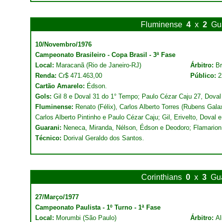
Fluminense
4
x
2
Gu
10/Novembro/1976
Campeonato Brasileiro - Copa Brasil - 3ª Fase
Local:
Maracanã (Rio de Janeiro-RJ)
Árbitro:
Br
Renda:
Cr$ 471.463,00
Público:
2
Cartão Amarelo:
Édson.
Gols:
Gil 8 e Doval 31 do 1° Tempo; Paulo Cézar Caju 27, Dova
Fluminense:
Renato (Félix), Carlos Alberto Torres (Rubens Gala
Carlos Alberto Pintinho e Paulo Cézar Caju; Gil, Erivelto, Doval 
Guarani:
Neneca, Miranda, Nélson, Édson e Deodoro; Flamarion
Técnico:
Dorival Geraldo dos Santos.
Corinthians
0
x
3
Gu
27/Março/1977
Campeonato Paulista - 1º Turno - 1ª Fase
Local:
Morumbi (São Paulo)
Árbitro:
Al