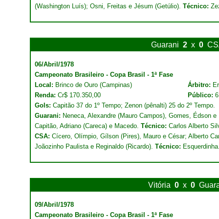
(Washington Luís); Osni, Freitas e Jésum (Getúlio).
Técnico:
Ze
Guarani
2
x
0
CS
06/Abril/1978
Campeonato Brasileiro - Copa Brasil - 1ª Fase
Local:
Brinco de Ouro (Campinas)
Árbitro:
Er
Renda:
Cr$ 170.350,00
Público:
6
Gols:
Capitão 37 do 1º Tempo; Zenon (pênalti) 25 do 2º Tempo.
Guarani:
Neneca, Alexandre (Mauro Campos), Gomes, Édson e M
Capitão, Adriano (Careca) e Macedo.
Técnico:
Carlos Alberto Sil
CSA:
Cícero, Olímpio, Gílson (Pires), Mauro e César; Alberto Car
Joãozinho Paulista e Reginaldo (Ricardo).
Técnico:
Esquerdinha
Vitória
0
x
0
Guara
09/Abril/1978
Campeonato Brasileiro - Copa Brasil - 1ª Fase