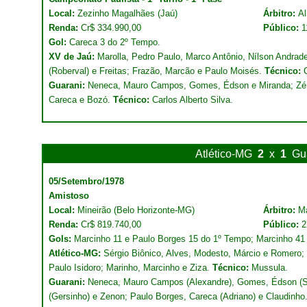
Local:
Zezinho Magalhães (Jaú)
Árbitro:
Al
Renda:
Cr$ 334.990,00
Público:
1
Gol:
Careca 3 do 2º Tempo.
XV de Jaú:
Marolla, Pedro Paulo, Marco Antônio, Nílson Andrade 
(Roberval) e Freitas; Frazão, Marcão e Paulo Moisés.
Técnico:
Guarani:
Neneca, Mauro Campos, Gomes, Édson e Miranda; Zé C
Careca e Bozó.
Técnico:
Carlos Alberto Silva.
Atlético-MG
2
x
1
Gu
05/Setembro/1978
Amistoso
Local:
Mineirão (Belo Horizonte-MG)
Árbitro:
Ma
Renda:
Cr$ 819.740,00
Público:
2
Gols:
Marcinho 11 e Paulo Borges 15 do 1º Tempo; Marcinho 41
Atlético-MG:
Sérgio Biônico, Alves, Modesto, Márcio e Romero; 
Paulo Isidoro; Marinho, Marcinho e Ziza.
Técnico:
Mussula.
Guarani:
Neneca, Mauro Campos (Alexandre), Gomes, Édson (Si
(Gersinho) e Zenon; Paulo Borges, Careca (Adriano) e Claudinho