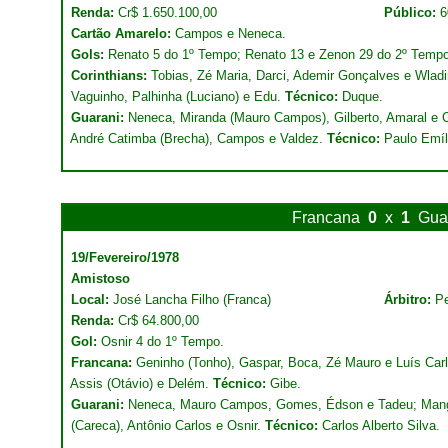
Renda:
Cr$ 1.650.100,00
Público:
6
Cartão Amarelo:
Campos e Neneca.
Gols:
Renato 5 do 1º Tempo; Renato 13 e Zenon 29 do 2º Tempo
Corinthians:
Tobias, Zé Maria, Darci, Ademir Gonçalves e Wladim
Vaguinho, Palhinha (Luciano) e Edu.
Técnico:
Duque.
Guarani:
Neneca, Miranda (Mauro Campos), Gilberto, Amaral e 
André Catimba (Brecha), Campos e Valdez.
Técnico:
Paulo Emíl
Francana
0
x
1
Gua
19/Fevereiro/1978
Amistoso
Local:
José Lancha Filho (Franca)
Árbitro:
Pe
Renda:
Cr$ 64.800,00
Gol:
Osnir 4 do 1º Tempo.
Francana:
Geninho (Tonho), Gaspar, Boca, Zé Mauro e Luís Carl
Assis (Otávio) e Delém.
Técnico:
Gibe.
Guarani:
Neneca, Mauro Campos, Gomes, Édson e Tadeu; Mangu
(Careca), Antônio Carlos e Osnir.
Técnico:
Carlos Alberto Silva.