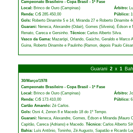
Campeonato Brasileiro - Copa Brasil - 1ª Fase
Local:
Brinco de Ouro (Campinas)
Árbitro:
Lu
Renda:
Cr$ 285.450,00
Público:
1
Gols:
Roberto Dinamite 5 e 14, Miranda 27 e Roberto Dinamite 
Guarani:
Neneca, Alexandre (Odair), Gomes (Silveira), Édson e
Renato, Careca e Gersinho.
Técnico:
Carlos Alberto Silva.
Vasco da Gama:
Mazarópi, Orlando, Gaúcho, Geraldo e Marco An
Guina, Roberto Dinamite e Paulinho (Ramon, depois Paulo César
Guarani
2
x
1
Bah
30/Março/1978
Campeonato Brasileiro - Copa Brasil - 1ª Fase
Local:
Brinco de Ouro (Campinas)
Árbitro:
Jo
Renda:
Cr$ 173.410,00
Público:
6
Cartão Amarelo:
Zé Carlos.
Gols:
Osni 4, Zenon 8 e Macedo 18 do 1º Tempo.
Guarani:
Neneca, Alexandre, Gomes, Édson e Miranda (Mauro C
Capitão, Careca (Adriano) e Macedo.
Técnico:
Carlos Alberto Sil
Bahia:
Luís Antônio, Toninho, Zé Augusto, Sapatão e Ricardo Lon