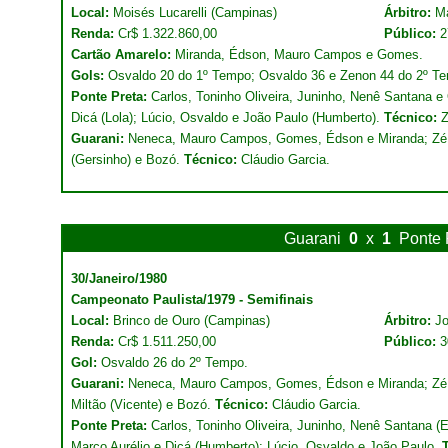
Local:
Moisés Lucarelli (Campinas)
Árbitro:
M
Renda:
Cr$ 1.322.860,00
Público:
2
Cartão Amarelo:
Miranda, Édson, Mauro Campos e Gomes.
Gols:
Osvaldo 20 do 1º Tempo; Osvaldo 36 e Zenon 44 do 2º T
Ponte Preta:
Carlos, Toninho Oliveira, Juninho, Nenê Santana e O
Dicá (Lola); Lúcio, Osvaldo e João Paulo (Humberto).
Técnico:
Z
Guarani:
Neneca, Mauro Campos, Gomes, Édson e Miranda; Zé C
(Gersinho) e Bozó.
Técnico:
Cláudio Garcia.
Guarani
0
x
1
Ponte 
30/Janeiro/1980
Campeonato Paulista/1979 - Semifinais
Local:
Brinco de Ouro (Campinas)
Árbitro:
Jo
Renda:
Cr$ 1.511.250,00
Público:
3
Gol:
Osvaldo 26 do 2º Tempo.
Guarani:
Neneca, Mauro Campos, Gomes, Édson e Miranda; Zé C
Miltão (Vicente) e Bozó.
Técnico:
Cláudio Garcia.
Ponte Preta:
Carlos, Toninho Oliveira, Juninho, Nenê Santana (Eu
Marco Aurélio e Dicá (Humberto); Lúcio, Osvaldo e João Paulo.