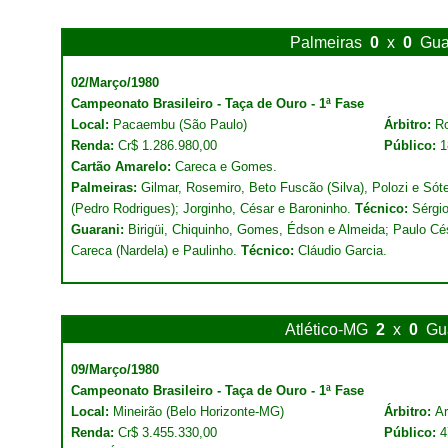
Palmeiras
0
x
0
Gua
02/Março/1980
Campeonato Brasileiro - Taça de Ouro - 1ª Fase
Local:
Pacaembu (São Paulo)
Árbitro:
R
Renda:
Cr$ 1.286.980,00
Público:
1
Cartão Amarelo:
Careca e Gomes.
Palmeiras:
Gilmar, Rosemiro, Beto Fuscão (Silva), Polozi e Sót
(Pedro Rodrigues); Jorginho, César e Baroninho.
Técnico:
Sérgio 
Guarani:
Birigüi, Chiquinho, Gomes, Édson e Almeida; Paulo Cés
Careca (Nardela) e Paulinho.
Técnico:
Cláudio Garcia.
Atlético-MG
2
x
0
Gu
09/Março/1980
Campeonato Brasileiro - Taça de Ouro - 1ª Fase
Local:
Mineirão (Belo Horizonte-MG)
Árbitro:
Ar
Renda:
Cr$ 3.455.330,00
Público:
4