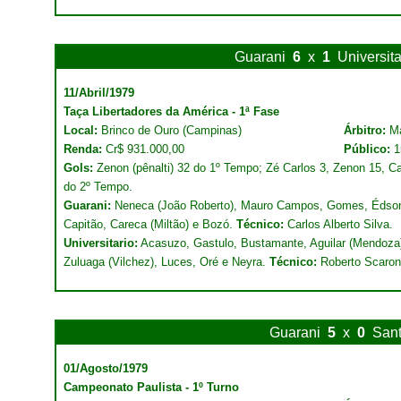
Guarani
6
x
1
Universit
11/Abril/1979
Taça Libertadores da América - 1ª Fase
Local:
Brinco de Ouro (Campinas)
Árbitro:
M
Renda:
Cr$ 931.000,00
Público:
1
Gols:
Zenon (pênalti) 32 do 1º Tempo; Zé Carlos 3, Zenon 15, C
do 2º Tempo.
Guarani:
Neneca (João Roberto), Mauro Campos, Gomes, Édson 
Capitão, Careca (Miltão) e Bozó.
Técnico:
Carlos Alberto Silva.
Universitario:
Acasuzo, Gastulo, Bustamante, Aguilar (Mendoza)
Zuluaga (Vilchez), Luces, Oré e Neyra.
Técnico:
Roberto Scaron
Guarani
5
x
0
San
01/Agosto/1979
Campeonato Paulista - 1º Turno