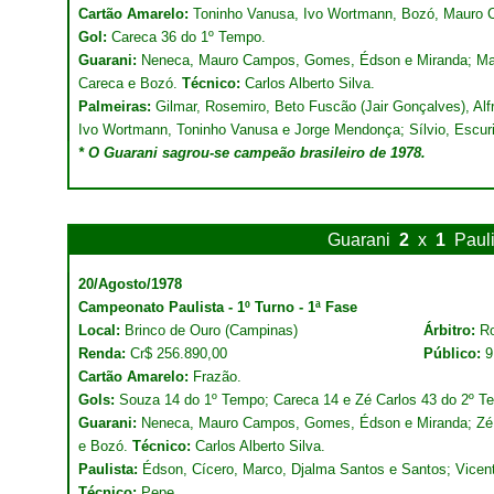
Cartão Amarelo:
Toninho Vanusa, Ivo Wortmann, Bozó, Mauro 
Gol:
Careca 36 do 1º Tempo.
Guarani:
Neneca, Mauro Campos, Gomes, Édson e Miranda; Mang
Careca e Bozó.
Técnico:
Carlos Alberto Silva.
Palmeiras:
Gilmar, Rosemiro, Beto Fuscão (Jair Gonçalves), Al
Ivo Wortmann, Toninho Vanusa e Jorge Mendonça; Sílvio, Escur
* O Guarani sagrou-se campeão brasileiro de 1978.
Guarani
2
x
1
Paul
20/Agosto/1978
Campeonato Paulista - 1º Turno - 1ª Fase
Local:
Brinco de Ouro (Campinas)
Árbitro:
Ro
Renda:
Cr$ 256.890,00
Público:
9
Cartão Amarelo:
Frazão.
Gols:
Souza 14 do 1º Tempo; Careca 14 e Zé Carlos 43 do 2º T
Guarani:
Neneca, Mauro Campos, Gomes, Édson e Miranda; Zé C
e Bozó.
Técnico:
Carlos Alberto Silva.
Paulista:
Édson, Cícero, Marco, Djalma Santos e Santos; Vicent
Técnico:
Pepe.