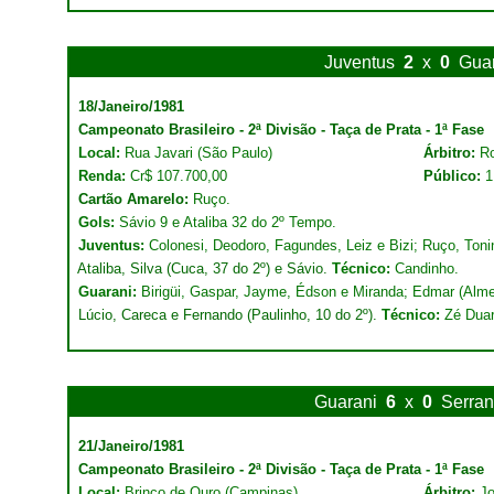
Juventus
2
x
0
Gua
18/Janeiro/1981
Campeonato Brasileiro - 2ª Divisão - Taça de Prata - 1ª Fase
Local:
Rua Javari (São Paulo)
Árbitro:
Ro
Renda:
Cr$ 107.700,00
Público:
1
Cartão Amarelo:
Ruço.
Gols:
Sávio 9 e Ataliba 32 do 2º Tempo.
Juventus:
Colonesi, Deodoro, Fagundes, Leiz e Bizi; Ruço, Toni
Ataliba, Silva (Cuca, 37 do 2º) e Sávio.
Técnico:
Candinho.
Guarani:
Birigüi, Gaspar, Jayme, Édson e Miranda; Edmar (Alme
Lúcio, Careca e Fernando (Paulinho, 10 do 2º).
Técnico:
Zé Duar
Guarani
6
x
0
Serra
21/Janeiro/1981
Campeonato Brasileiro - 2ª Divisão - Taça de Prata - 1ª Fase
Local:
Brinco de Ouro (Campinas)
Árbitro:
J