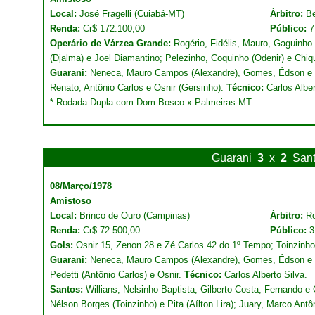
Local:
José Fragelli (Cuiabá-MT)
Árbitro:
Be
Renda:
Cr$ 172.100,00
Público:
7
Operário de Várzea Grande:
Rogério, Fidélis, Mauro, Gaguinho
(Djalma) e Joel Diamantino; Pelezinho, Coquinho (Odenir) e Chi
Guarani:
Neneca, Mauro Campos (Alexandre), Gomes, Édson e M
Renato, Antônio Carlos e Osnir (Gersinho).
Técnico:
Carlos Alber
* Rodada Dupla com Dom Bosco x Palmeiras-MT.
Guarani
3
x
2
San
08/Março/1978
Amistoso
Local:
Brinco de Ouro (Campinas)
Árbitro:
R
Renda:
Cr$ 72.500,00
Público:
3
Gols:
Osnir 15, Zenon 28 e Zé Carlos 42 do 1º Tempo; Toinzinh
Guarani:
Neneca, Mauro Campos (Alexandre), Gomes, Édson e M
Pedetti (Antônio Carlos) e Osnir.
Técnico:
Carlos Alberto Silva.
Santos:
Willians, Nelsinho Baptista, Gilberto Costa, Fernando e G
Nélson Borges (Toinzinho) e Pita (Aílton Lira); Juary, Marco Ant