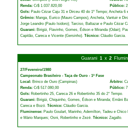
Renda:
Cr$ 1.037.820,00
Público:
2
Gols:
Paulo Cézar Caju 31 e Dirceu 40 do 1º Tempo; Ancheta 6 
Grêmio:
Manga, Eurico (Mauro Campos), Ancheta, Vantuir e Dirce
Jorge Leandro (Paulo Isidoro); Tarciso, Baltazar e Paulo Cézar 
Guarani:
Birigüi, Flavinho, Gomes, Édson e Miranda (Odair); Pa
Capitão, Careca e Vicente (Gersinho).
Técnico:
Cláudio Garcia.
Guarani
1
x
2
Flumi
27/Fevereiro/1980
Campeonato Brasileiro - Taça de Ouro - 1ª Fase
Local:
Brinco de Ouro (Campinas)
Árbitro:
Ca
Renda:
Cr$ 517.080,00
Público:
7
Gols:
Robertinho 25, Careca 26 e Robertinho 35 do 2° Tempo.
Guarani:
Birigüi, Chiquinho, Gomes, Édson e Miranda; Ernâni Ba
Careca e Bozó.
Técnico:
Cláudio Garcia.
Fluminense:
Paulo Goulart, Marinho, Ademílton, Tadeu e Chico 
e Mário Marques; Osni, Robertinho e Zezé.
Técnico:
Zagallo.