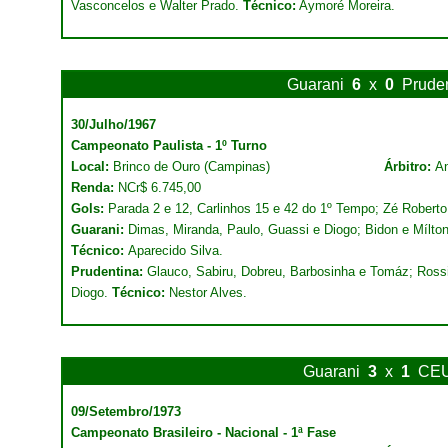
Vasconcelos e Walter Prado.
Técnico:
Aymoré Moreira.
Guarani
6
x
0
Prude
30/Julho/1967
Campeonato Paulista - 1º Turno
Local:
Brinco de Ouro (Campinas)
Árbitro:
An
Renda:
NCr$ 6.745,00
Gols:
Parada 2 e 12, Carlinhos 15 e 42 do 1º Tempo; Zé Roberto 
Guarani:
Dimas, Miranda, Paulo, Guassi e Diogo; Bidon e Mílton
Técnico:
Aparecido Silva.
Prudentina:
Glauco, Sabiru, Dobreu, Barbosinha e Tomáz; Rossi 
Diogo.
Técnico:
Nestor Alves.
Guarani
3
x
1
CE
09/Setembro/1973
Campeonato Brasileiro - Nacional - 1ª Fase