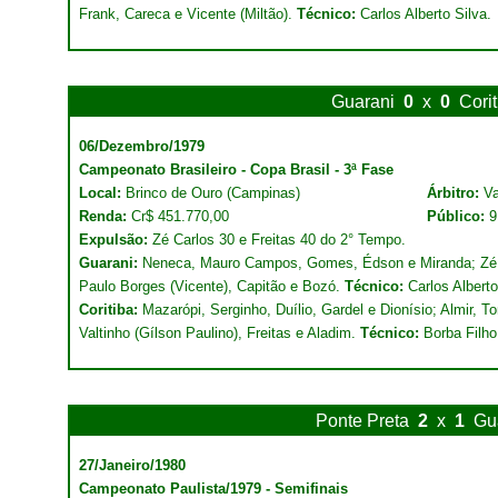
Frank, Careca e Vicente (Miltão).
Técnico:
Carlos Alberto Silva.
Guarani
0
x
0
Corit
06/Dezembro/1979
Campeonato Brasileiro - Copa Brasil - 3ª Fase
Local:
Brinco de Ouro (Campinas)
Árbitro:
Va
Renda:
Cr$ 451.770,00
Público:
9
Expulsão:
Zé Carlos 30 e Freitas 40 do 2° Tempo.
Guarani:
Neneca, Mauro Campos, Gomes, Édson e Miranda; Zé C
Paulo Borges (Vicente), Capitão e Bozó.
Técnico:
Carlos Alberto
Coritiba:
Mazarópi, Serginho, Duílio, Gardel e Dionísio; Almir, To
Valtinho (Gílson Paulino), Freitas e Aladim.
Técnico:
Borba Filho
Ponte Preta
2
x
1
Gu
27/Janeiro/1980
Campeonato Paulista/1979 - Semifinais