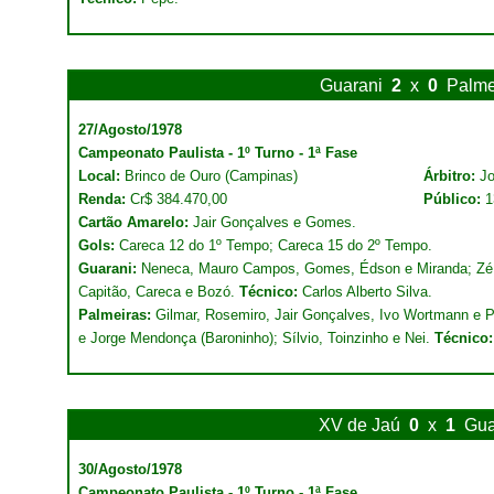
Guarani
2
x
0
Palme
27/Agosto/1978
Campeonato Paulista - 1º Turno - 1ª Fase
Local:
Brinco de Ouro (Campinas)
Árbitro:
Jo
Renda:
Cr$ 384.470,00
Público:
1
Cartão Amarelo:
Jair Gonçalves e Gomes.
Gols:
Careca 12 do 1º Tempo; Careca 15 do 2º Tempo.
Guarani:
Neneca, Mauro Campos, Gomes, Édson e Miranda; Zé 
Capitão, Careca e Bozó.
Técnico:
Carlos Alberto Silva.
Palmeiras:
Gilmar, Rosemiro, Jair Gonçalves, Ivo Wortmann e P
e Jorge Mendonça (Baroninho); Sílvio, Toinzinho e Nei.
Técnico:
XV de Jaú
0
x
1
Gua
30/Agosto/1978
Campeonato Paulista - 1º Turno - 1ª Fase