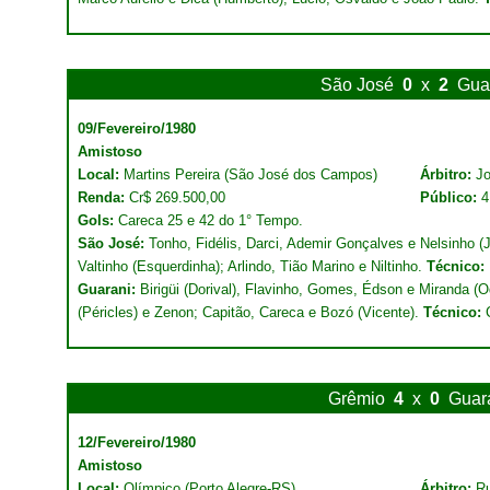
São José
0
x
2
Gua
09/Fevereiro/1980
Amistoso
Local:
Martins Pereira (São José dos Campos)
Árbitro:
Jo
Renda:
Cr$ 269.500,00
Público:
4
Gols:
Careca 25 e 42 do 1° Tempo.
São José:
Tonho, Fidélis, Darci, Ademir Gonçalves e Nelsinho (J
Valtinho (Esquerdinha); Arlindo, Tião Marino e Niltinho.
Técnico:
Guarani:
Birigüi (Dorival), Flavinho, Gomes, Édson e Miranda (O
(Péricles) e Zenon; Capitão, Careca e Bozó (Vicente).
Técnico:
C
Grêmio
4
x
0
Guar
12/Fevereiro/1980
Amistoso
Local:
Olímpico (Porto Alegre-RS)
Árbitro:
Ru