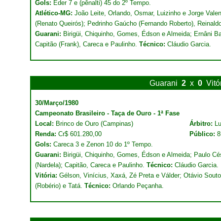
Gols:
Éder 7 e (pênalti) 45 do 2º Tempo.
Atlético-MG:
João Leite, Orlando, Osmar, Luizinho e Jorge Vale
(Renato Queirós); Pedrinho Gaúcho (Fernando Roberto), Reinald
Guarani:
Birigüi, Chiquinho, Gomes, Édson e Almeida; Ernâni Ba
Capitão (Frank), Careca e Paulinho.
Técnico:
Cláudio Garcia.
Guarani
2
x
0
Vitó
30/Março/1980
Campeonato Brasileiro - Taça de Ouro - 1ª Fase
Local:
Brinco de Ouro (Campinas)
Árbitro:
Lu
Renda:
Cr$ 601.280,00
Público:
8
Gols:
Careca 3 e Zenon 10 do 1º Tempo.
Guarani:
Birigüi, Chiquinho, Gomes, Édson e Almeida; Paulo Cé
(Nardela); Capitão, Careca e Paulinho.
Técnico:
Cláudio Garcia.
Vitória:
Gélson, Vinícius, Xaxá, Zé Preta e Válder; Otávio Souto
(Robério) e Tatá.
Técnico:
Orlando Peçanha.