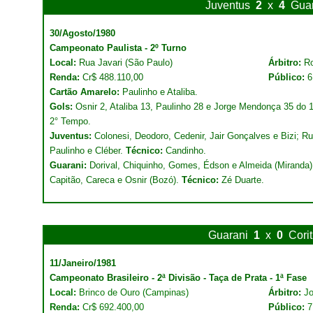
Juventus
2
x
4
Gua
30/Agosto/1980
Campeonato Paulista - 2º Turno
Local:
Rua Javari (São Paulo)
Árbitro:
Ro
Renda:
Cr$ 488.110,00
Público:
6
Cartão Amarelo:
Paulinho e Ataliba.
Gols:
Osnir 2, Ataliba 13, Paulinho 28 e Jorge Mendonça 35 do 
2° Tempo.
Juventus:
Colonesi, Deodoro, Cedenir, Jair Gonçalves e Bizi; Ru
Paulinho e Cléber.
Técnico:
Candinho.
Guarani:
Dorival, Chiquinho, Gomes, Édson e Almeida (Miranda
Capitão, Careca e Osnir (Bozó).
Técnico:
Zé Duarte.
Guarani
1
x
0
Corit
11/Janeiro/1981
Campeonato Brasileiro - 2ª Divisão - Taça de Prata - 1ª Fase
Local:
Brinco de Ouro (Campinas)
Árbitro:
Jo
Renda:
Cr$ 692.400,00
Público:
7