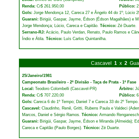
Renda:
Cr$ 261.950,00
Público:
2
Gols:
Jorge Mendonça 12, Careca 27 e Ângelo 44 do 1º; Lúcio 2
Guarani:
Birigüi, Gaspar, Jayme, Édson (Édson Magalhães) e M
Jorge Mendonça; Lúcio, Careca e Capitão.
Técnico:
Zé Duarte.
Serrano-RJ:
Acácio, Paulo Verdan, Renato, Paulo Ramos e Cândid
Índio e Átila.
Técnico:
Luís Carlos Quintanilha.
Cascavel
1
x
2
Gua
25/Janeiro/1981
Campeonato Brasileiro - 2ª Divisão - Taça de Prata - 1ª Fase
Local:
Teodoro Colombelli (Cascavel-PR)
Árbitro:
Jú
Renda:
Cr$ 707.220,00
Público:
6
Gols:
Careca 6 do 1º Tempo; Daniel 7 e Careca 33 do 2º Tempo.
Cascavel:
Claudinho, Renê, Gritti, Rubens Paula e Valdeci (Ade
Marcos, Daniel e Sérgio Ramos.
Técnico:
Armando Renganesch
Guarani:
Birigüi, Gaspar, Jayme, Édson e Miranda (Almeida); E
Careca e Capitão (Paulo Borges).
Técnico:
Zé Duarte.