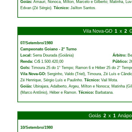
Goiás:
Amauri, Nonoca, Mílton, Marcelo e Gilberto; Matinha, Lu
Edvan (Zé Sérgio).
Técnico:
Jaílton Santos.
Vila Nova-GO
1
x
2
G
07/Setembro/1980
Campeonato Goiano - 2° Turno
Local:
Serra Dourada (Goiânia)
Árbitro:
Be
Renda:
Cr$ 1.500.420,00
Público:
2
Gols:
Timoura 25 do 1° Tempo; Ramon 6 e Héber 25 do 2° Temp
Vila Nova-GO:
Serginho, Valdo (Triel), Timoura, Zé Luís e Cândid
Zé Henrique, Sérgio Luís e Paulinho.
Técnico:
Vail Mota.
Goiás:
Ubirajara, Adalberto, Argeu, Mílton e Nonoca; Matinha (Gíl
(Marco Antônio), Héber e Ramon.
Técnico:
Barbatana.
Goiás
2
x
1
Anápol
10/Setembro/1980