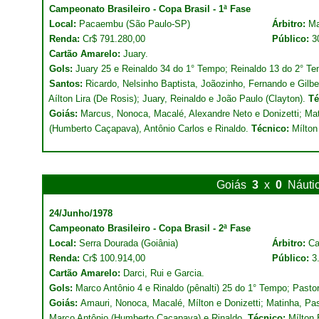
Campeonato Brasileiro - Copa Brasil - 1ª Fase
Local:
Pacaembu (São Paulo-SP)
Árbitro:
Ma
Renda:
Cr$ 791.280,00
Público:
3
Cartão Amarelo:
Juary.
Gols:
Juary 25 e Reinaldo 34 do 1° Tempo; Reinaldo 13 do 2° T
Santos:
Ricardo, Nelsinho Baptista, Joãozinho, Fernando e Gilber
Aílton Lira (De Rosis); Juary, Reinaldo e João Paulo (Clayton).
Té
Goiás:
Marcus, Nonoca, Macalé, Alexandre Neto e Donizetti; Mati
(Humberto Caçapava), Antônio Carlos e Rinaldo.
Técnico:
Mílton
Goiás
3
x
0
Náuti
24/Junho/1978
Campeonato Brasileiro - Copa Brasil - 2ª Fase
Local:
Serra Dourada (Goiânia)
Árbitro:
Ca
Renda:
Cr$ 100.914,00
Público:
3
Cartão Amarelo:
Darci, Rui e Garcia.
Gols:
Marco Antônio 4 e Rinaldo (pênalti) 25 do 1° Tempo; Pastor
Goiás:
Amauri, Nonoca, Macalé, Mílton e Donizetti; Matinha, Past
Marco Antônio (Humberto Caçapava) e Rinaldo.
Técnico:
Mílton 