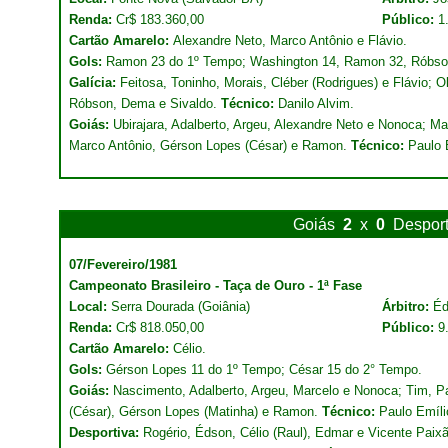
Renda:
Cr$ 183.360,00
Público:
1
Cartão Amarelo:
Alexandre Neto, Marco Antônio e Flávio.
Gols:
Ramon 23 do 1º Tempo; Washington 14, Ramon 32, Róbso
Galícia:
Feitosa, Toninho, Morais, Cléber (Rodrigues) e Flávio; 
Róbson, Dema e Sivaldo.
Técnico:
Danilo Alvim.
Goiás:
Ubirajara, Adalberto, Argeu, Alexandre Neto e Nonoca; Ma
Marco Antônio, Gérson Lopes (César) e Ramon.
Técnico:
Paulo 
Goiás
2
x
0
Desport
07/Fevereiro/1981
Campeonato Brasileiro - Taça de Ouro - 1ª Fase
Local:
Serra Dourada (Goiânia)
Árbitro:
Éd
Renda:
Cr$ 818.050,00
Público:
9
Cartão Amarelo:
Célio.
Gols:
Gérson Lopes 11 do 1º Tempo; César 15 do 2° Tempo.
Goiás:
Nascimento, Adalberto, Argeu, Marcelo e Nonoca; Tim, P
(César), Gérson Lopes (Matinha) e Ramon.
Técnico:
Paulo Emíli
Desportiva:
Rogério, Édson, Célio (Raul), Edmar e Vicente Paix