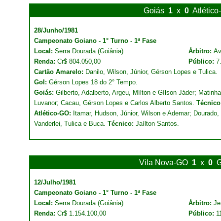
Goiás
1
x
0
Atlétic
28/Junho/1981
Campeonato Goiano - 1° Turno - 1ª Fase
Local:
Serra Dourada (Goiânia)
Árbitro:
Av
Renda:
Cr$ 804.050,00
Público:
7
Cartão Amarelo:
Danilo, Wilson, Júnior, Gérson Lopes e Tulica.
Gol:
Gérson Lopes 18 do 2° Tempo.
Goiás:
Gilberto, Adalberto, Argeu, Mílton e Gílson Jáder; Matinh
Luvanor; Cacau, Gérson Lopes e Carlos Alberto Santos.
Técnico
Atlético-GO:
Itamar, Hudson, Júnior, Wilson e Ademar; Dourado, D
Vanderlei, Tulica e Buca.
Técnico:
Jaílton Santos.
Vila Nova-GO
1
x
0
G
12/Julho/1981
Campeonato Goiano - 1° Turno - 1ª Fase
Local:
Serra Dourada (Goiânia)
Árbitro:
Je
Renda:
Cr$ 1.154.100,00
Público:
1