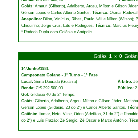
Goiás:
Amauri (Gilberto), Adalberto, Argeu, Mílton e Gílson Jád
Gérson Lopes e Carlos Alberto Santos.
Técnico:
Osmar Rodoval
Anapolina:
Dilon, Vinícius, Ribas, Paulo Néli e Nílton (Wilson);
Chiquinho; Jorge Cruz, Edu e Rodrigues.
Técnico:
Marcius Fleur
* Rodada Dupla com Goiânia x Anápolis.
Goiás
1
x
0
Goiân
14/Junho/1981
Campeonato Goiano - 1° Turno - 1ª Fase
Local:
Serra Dourada (Goiânia)
Árbitro:
Jé
Renda:
Cr$ 292.500,00
Público:
2
Gol:
Gildásio 40 do 2° Tempo.
Goiás:
Gilberto, Adalberto, Argeu, Mílton e Gílson Jáder; Matin
Gérson Lopes (Gildásio, 23 do 2°) e Carlos Alberto Santos.
Técni
Goiânia:
Itamar, Neto, Vlinir, Odon (Adeílton, 31 do 2°) e Ronald
do 2°) e Luís Frazão; Zé Sérgio, Zé Oscar e Marco Antônio.
Técn