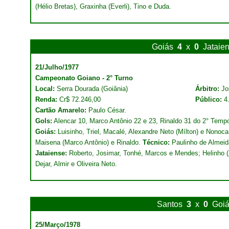
(Hélio Bretas), Graxinha (Everli), Tino e Duda.
Goiás
4
x
0
Jataie
21/Julho/1977
Campeonato Goiano - 2° Turno
Local:
Serra Dourada (Goiânia)
Árbitro:
Jo
Renda:
Cr$ 72.246,00
Público:
4
Cartão Amarelo:
Paulo César.
Gols:
Alencar 10, Marco Antônio 22 e 23, Rinaldo 31 do 2° Temp
Goiás:
Luisinho, Triel, Macalé, Alexandre Neto (Mílton) e Nonoca;
Maisena (Marco Antônio) e Rinaldo.
Técnico:
Paulinho de Almeid
Jataiense:
Roberto, Josimar, Tonhé, Marcos e Mendes; Helinho (Z
Dejar, Almir e Oliveira Neto.
Santos
3
x
0
Goi
25/Março/1978