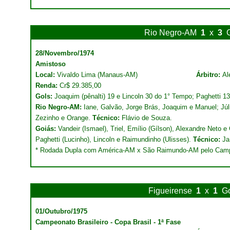
Rio Negro-AM
1
x
3
28/Novembro/1974
Amistoso
Local:
Vivaldo Lima (Manaus-AM)
Árbitro:
Al
Renda:
Cr$ 29.385,00
Gols:
Joaquim (pênalti) 19 e Lincoln 30 do 1° Tempo; Paghetti 1
Rio Negro-AM:
Iane, Galvão, Jorge Brás, Joaquim e Manuel; Júl
Zezinho e Orange.
Técnico:
Flávio de Souza.
Goiás:
Vandeir (Ismael), Triel, Emílio (Gílson), Alexandre Neto e 
Paghetti (Lucinho), Lincoln e Raimundinho (Ulisses).
Técnico:
Jaí
* Rodada Dupla com América-AM x São Raimundo-AM pelo Cam
Figueirense
1
x
1
G
01/Outubro/1975
Campeonato Brasileiro - Copa Brasil - 1ª Fase