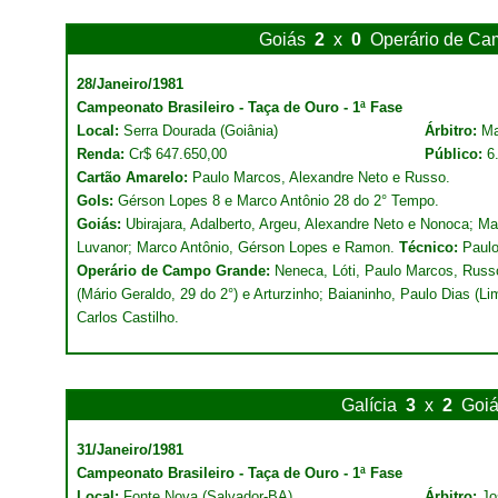
Goiás
2
x
0
Operário de Ca
28/Janeiro/1981
Campeonato Brasileiro - Taça de Ouro - 1ª Fase
Local:
Serra Dourada (Goiânia)
Árbitro:
Ma
Renda:
Cr$ 647.650,00
Público:
6
Cartão Amarelo:
Paulo Marcos, Alexandre Neto e Russo.
Gols:
Gérson Lopes 8 e Marco Antônio 28 do 2° Tempo.
Goiás:
Ubirajara, Adalberto, Argeu, Alexandre Neto e Nonoca; Ma
Luvanor; Marco Antônio, Gérson Lopes e Ramon.
Técnico:
Paulo
Operário de Campo Grande:
Neneca, Lóti, Paulo Marcos, Russo
(Mário Geraldo, 29 do 2°) e Arturzinho; Baianinho, Paulo Dias (Li
Carlos Castilho.
Galícia
3
x
2
Goi
31/Janeiro/1981
Campeonato Brasileiro - Taça de Ouro - 1ª Fase
Local:
Fonte Nova (Salvador-BA)
Árbitro:
Jo