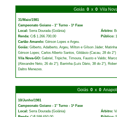
Goiás
0
x
0
Vila Nov
31/Maio/1981
Campeonato Goiano - 1° Turno - 1ª Fase
Local:
Serra Dourada (Goiânia)
Árbitro:
B
Renda:
Cr$ 1.266.700,00
Público:
Cartão Amarelo:
Gérson Lopes e Argeu.
Goiás:
Gilberto, Adalberto, Argeu, Mílton e Gílson Jáder; Matinha
Gérson Lopes; Carlos Alberto Santos, Gildásio (Cacau, 28 do 2°
Vila Nova-GO:
Gabriel, Tripiche, Timoura, Fausto e Valdo; Marco
(Alexandre Neto, 26 do 2°); Barrinha (Luís Dário, 38 do 2°), Robe
Daltro Menezes.
Goiás
0
x
0
Anapol
10/Junho/1981
Campeonato Goiano - 1° Turno - 1ª Fase
Local:
Serra Dourada (Goiânia)
Árbitro:
V
Renda:
Cr$ 599.650,00
Público: