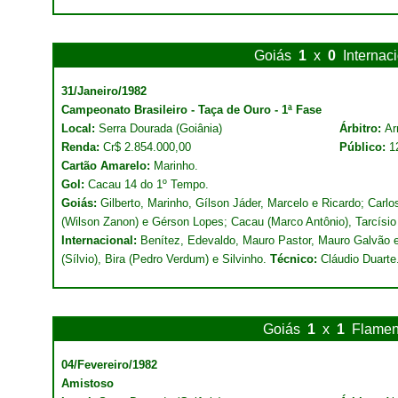
Goiás
1
x
0
Internac
31/Janeiro/1982
Campeonato Brasileiro - Taça de Ouro - 1ª Fase
Local:
Serra Dourada (Goiânia)
Árbitro:
Ar
Renda:
Cr$ 2.854.000,00
Público:
1
Cartão Amarelo:
Marinho.
Gol:
Cacau 14 do 1º Tempo.
Goiás:
Gilberto, Marinho, Gílson Jáder, Marcelo e Ricardo; Carlo
(Wilson Zanon) e Gérson Lopes; Cacau (Marco Antônio), Tarcísio
Internacional:
Benítez, Edevaldo, Mauro Pastor, Mauro Galvão e
(Sílvio), Bira (Pedro Verdum) e Silvinho.
Técnico:
Cláudio Duarte
Goiás
1
x
1
Flame
04/Fevereiro/1982
Amistoso