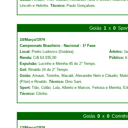
Lincoln e Helinho.
Técnico:
Paulo Gonçalves.
Goiás
1
x
0
Spor
10/Março/1974
Campeonato Brasileiro - Nacional - 1ª Fase
Local:
Pedro Ludovico (Goiânia)
Árbitro:
Ja
Renda:
Cr$ 63.035,00
Público:
6
Expulsão:
Lucinho e Meinha 45 do 2° Tempo.
Gol:
Rinaldo 24 do 2° Tempo.
Goiás:
Amauri, Toninho, Macalé, Alexandre Neto e Cláudio; Matin
(Píter) e Rinaldo.
Técnico:
Dino Sani.
Sport:
Tião, Cidão, Lula, Alberto e Marcos; Feitosa e Meinha; 
Técnico:
Cilinho.
Goiás
0
x
0
Corinth
13/Março/1974