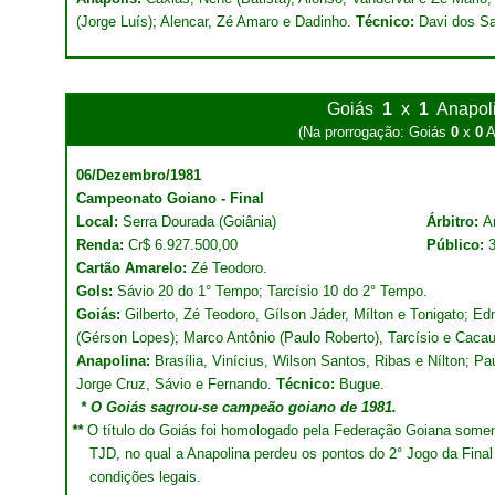
(Jorge Luís); Alencar, Zé Amaro e Dadinho.
Técnico:
Davi dos Sa
Goiás
1
x
1
Anapol
(Na prorrogação: Goiás
0
x
0
A
06/Dezembro/1981
Campeonato Goiano - Final
Local:
Serra Dourada (Goiânia)
Árbitro:
A
Renda:
Cr$ 6.927.500,00
Público:
Cartão Amarelo:
Zé Teodoro.
Gols:
Sávio 20 do 1° Tempo; Tarcísio 10 do 2° Tempo.
Goiás:
Gilberto, Zé Teodoro, Gílson Jáder, Mílton e Tonigato; Ed
(Gérson Lopes); Marco Antônio (Paulo Roberto), Tarcísio e Caca
Anapolina:
Brasília, Vinícius, Wilson Santos, Ribas e Nílton; P
Jorge Cruz, Sávio e Fernando.
Técnico:
Bugue.
* O Goiás sagrou-se campeão goiano de 1981.
**
O título do Goiás foi homologado pela Federação Goiana somen
TJD, no qual a Anapolina perdeu os pontos do 2° Jogo da Final
condições legais.