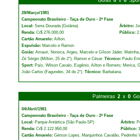
Goiás
0
x
0
Spor
28/Março/1981
Campeonato Brasileiro - Taça de Ouro - 2ª Fase
Local:
Serra Dourada (Goiânia)
Árbitro:
Jo
Renda:
Cr$ 276.000,00
Público:
2
Cartão Amarelo:
Aílton.
Expulsão:
Marcelo e Ramon.
Goiás:
Amauri, Nonoca, Argeu, Marcelo e Gílson Jáder; Matinha,
Zé Sérgio (Mílton, 25 do 2°), Ramon e César.
Técnico:
Paulo Emí
Sport:
País, Wilson Cavalo, Eugênio, Aílton e Romero; Merica, 
João Carlos (Fagundes, 34 do 2°).
Técnico:
Barbatana.
Palmeiras
2
x
0
Go
04/Abril/1981
Campeonato Brasileiro - Taça de Ouro - 2ª Fase
Local:
Parque Antártica (São Paulo-SP)
Árbitro:
P
Renda:
Cr$ 2.122.950,00
Público:
Cartão Amarelo:
Gérson Lopes, Marquinhos Cavalão, Pedrinho Vi