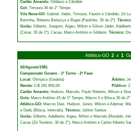
Cartão Amarelo:
Gildásio e Cândido.
Gol:
Timoura 30 do 2° Tempo.
Vila Nova-GO:
Gabriel, Valdo, Timoura, Fausto e Cândido; Zé Luí
Barrinha, Roberto Bertucço e Bugre (Paulinho, 35 do 2º).
Técnico
Goiás:
Gilberto, Joaquim, Argeu, Mílton e Gílson Jáder; Adalber
(César, 30 do 1º); Cacau, Marco Antônio e Gildásio.
Técnico:
Osm
Atlético-GO
2
x
1
Go
02/Agosto/1981
Campeonato Goiano - 1º Turno - 2ª Fase
Local:
Olímpico (Goiânia)
Árbitro:
Jé
Renda:
Cr$ 291.850,00
Público:
2
Cartão Amarelo:
Hudson, Marcelo, Paulo Roberto, Wilson e Dou
Gols:
Marco Antônio 43 do 1º Tempo; Márcio 5 e Biloca 30 do 2
Atlético-GO:
Marcos Dias, Hudson, Júnior, Wilson e Ademar; Már
e Dudu (Biloca, intervalo).
Técnico:
Jaílton Santos.
Goiás:
Gilberto, Adalberto, Argeu, Mílton e Marcelo (Ronaldo, in
Cacau (Zé Teodoro, 30 do 2°), Marco Antônio e Carlos Alberto S