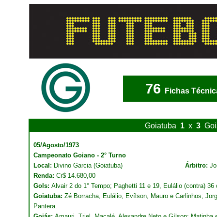
76
Fichas Técnic
Goiatuba
1
x
3
Goi
05/Agosto/1973
Campeonato Goiano - 2° Turno
Local:
Divino Garcia (Goiatuba)
Árbitro:
Jo
Renda:
Cr$ 14.680,00
Gols:
Alvair 2 do 1° Tempo; Paghetti 11 e 19, Eulálio (contra) 36
Goiatuba:
Zé Borracha, Eulálio, Evílson, Mauro e Carlinhos; Jorg
Pantera.
Goiás:
Amauri, Triel, Macalé, Alexandre Neto e Gílson; Matinha e 