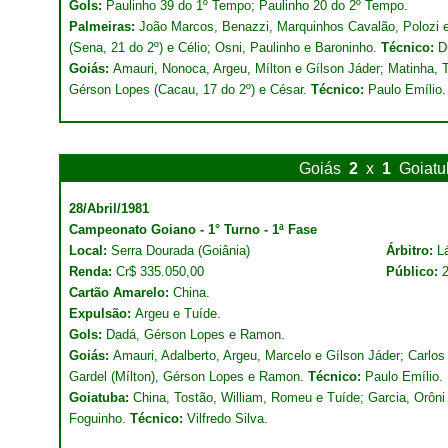
Gols:
Paulinho 39 do 1º Tempo; Paulinho 20 do 2º Tempo.
Palmeiras:
João Marcos, Benazzi, Marquinhos Cavalão, Polozi e
(Sena, 21 do 2º) e Célio; Osni, Paulinho e Baroninho.
Técnico:
D
Goiás:
Amauri, Nonoca, Argeu, Mílton e Gílson Jáder; Matinha, T
Gérson Lopes (Cacau, 17 do 2º) e César.
Técnico:
Paulo Emílio.
Goiás
2
x
1
Goiatu
28/Abril/1981
Campeonato Goiano - 1° Turno - 1ª Fase
Local:
Serra Dourada (Goiânia)
Árbitro:
L
Renda:
Cr$ 335.050,00
Público:
Cartão Amarelo:
China.
Expulsão:
Argeu e Tuíde.
Gols:
Dadá, Gérson Lopes e Ramon.
Goiás:
Amauri, Adalberto, Argeu, Marcelo e Gílson Jáder; Carlos
Gardel (Mílton), Gérson Lopes e Ramon.
Técnico:
Paulo Emílio.
Goiatuba:
China, Tostão, William, Romeu e Tuíde; Garcia, Orôni e
Foguinho.
Técnico:
Vilfredo Silva.