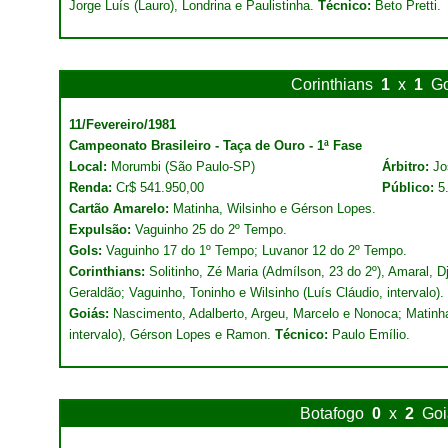
Jorge Luís (Lauro), Londrina e Paulistinha.
Técnico:
Beto Pretti.
Corinthians
1
x
1
Go
11/Fevereiro/1981
Campeonato Brasileiro - Taça de Ouro - 1ª Fase
Local:
Morumbi (São Paulo-SP)
Árbitro:
Jo
Renda:
Cr$ 541.950,00
Público:
5
Cartão Amarelo:
Matinha, Wilsinho e Gérson Lopes.
Expulsão:
Vaguinho 25 do 2º Tempo.
Gols:
Vaguinho 17 do 1º Tempo; Luvanor 12 do 2º Tempo.
Corinthians:
Solitinho, Zé Maria (Admílson, 23 do 2º), Amaral, 
Geraldão; Vaguinho, Toninho e Wilsinho (Luís Cláudio, intervalo).
Goiás:
Nascimento, Adalberto, Argeu, Marcelo e Nonoca; Matinha
intervalo), Gérson Lopes e Ramon.
Técnico:
Paulo Emílio.
Botafogo
0
x
2
Goi