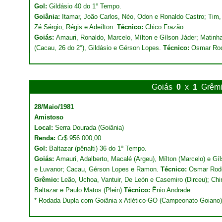
Gol:
Gildásio 40 do 1° Tempo.
Goiânia:
Itamar, João Carlos, Néo, Odon e Ronaldo Castro; Tim,
Zé Sérgio, Régis e Adeílton.
Técnico:
Chico Frazão.
Goiás:
Amauri, Ronaldo, Marcelo, Mílton e Gílson Jáder; Matinha
(Cacau, 26 do 2°), Gildásio e Gérson Lopes.
Técnico:
Osmar Rod
Goiás
0
x
1
Grêm
28/Maio/1981
Amistoso
Local:
Serra Dourada (Goiânia)
Renda:
Cr$ 956.000,00
Gol:
Baltazar (pênalti) 36 do 1º Tempo.
Goiás:
Amauri, Adalberto, Macalé (Argeu), Mílton (Marcelo) e Gí
e Luvanor; Cacau, Gérson Lopes e Ramon.
Técnico:
Osmar Rodo
Grêmio:
Leão, Uchoa, Vantuir, De León e Casemiro (Dirceu); Chin
Baltazar e Paulo Matos (Plein)
Técnico:
Ênio Andrade.
* Rodada Dupla com Goiânia x Atlético-GO (Campeonato Goiano)