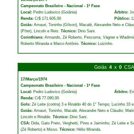
Campeonato Brasileiro - Nacional - 1ª Fase
Local:
Pedro Ludovico (Goiânia)
Árbitro:
Jo
Renda:
Cr$ 171.605,00
Público:
1
Goiás:
Amauri, Toninho (Gílson), Macalé, Alexandre Neto e Cláud
(Píter), Lincoln e Reis.
Técnico:
Dino Sani.
Corinthians:
Armando, Zé Roberto, Pescuma, Vágner e Wladimir
Roberto Miranda e Marco Antônio.
Técnico:
Luizinho.
Goiás
4
x
0
CS
17/Março/1974
Campeonato Brasileiro - Nacional - 1ª Fase
Local:
Pedro Ludovico (Goiânia)
Árbitro:
Er
Renda:
Cr$ 77.090,00
Gols:
Zé Leite (contra) 3 e Rinaldo 40 do 1° Tempo; Lucinho 33 
Goiás:
Amauri, Toninho, Macalé, Alexandre Neto e Cláudio; Matin
Lincoln e Rinaldo.
Técnico:
Dino Sani.
CSA:
Dida, Gato Preto, Verghetti, Pires e Jaiminho; Zé Leite e S
(Zé Roberto) e Misso.
Técnico:
Hélio Miranda.