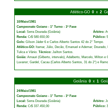
Atlético-GO
0
x
2
Go
10/Maio/1981
Campeonato Goiano - 1° Turno - 1ª Fase
Local:
Serra Dourada (Goiânia)
Árbitro:
A
Renda:
Cr$ 580.650,00
Público:
Gols:
Gílson Jáder 6 e Carlos Alberto Santos 42 do 2° Tempo.
Atlético-GO:
Itamar, Júlio, Decão, Emanuel e Ademar; Dourado, Du
Tulica e Vânio.
Técnico:
Jaílton Santos.
Goiás:
Amauri (Gilberto, intervalo), Adalberto, Marcelo, Mílton e
Luvanor; Gardel, Cacau (Carlos Alberto Santos, 31 do 2°) e Ram
Goiânia
0
x
1
Goi
24/Maio/1981
Campeonato Goiano - 1° Turno - 1ª Fase
Local:
Serra Dourada (Goiânia)
Árbitro:
J
Renda:
Cr$ 337.450,00
Público: