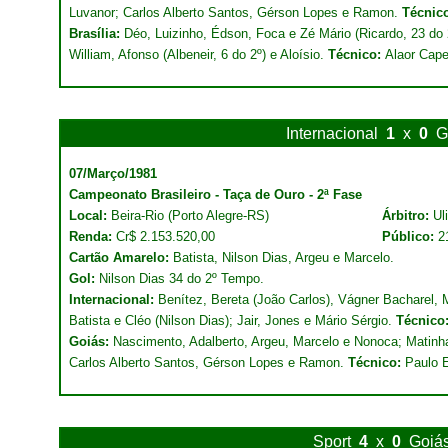
Luvanor; Carlos Alberto Santos, Gérson Lopes e Ramon.
Técnic
Brasília:
Déo, Luizinho, Édson, Foca e Zé Mário (Ricardo, 23 do 
William, Afonso (Albeneir, 6 do 2º) e Aloísio.
Técnico:
Alaor Cape
Internacional
1
x
0
G
07/Março/1981
Campeonato Brasileiro - Taça de Ouro - 2ª Fase
Local:
Beira-Rio (Porto Alegre-RS)
Árbitro:
Ul
Renda:
Cr$ 2.153.520,00
Público:
2
Cartão Amarelo:
Batista, Nilson Dias, Argeu e Marcelo.
Gol:
Nilson Dias 34 do 2º Tempo.
Internacional:
Benítez, Bereta (João Carlos), Vágner Bacharel,
Batista e Cléo (Nilson Dias); Jair, Jones e Mário Sérgio.
Técnico
Goiás:
Nascimento, Adalberto, Argeu, Marcelo e Nonoca; Matinh
Carlos Alberto Santos, Gérson Lopes e Ramon.
Técnico:
Paulo E
Sport
4
x
0
Goiá