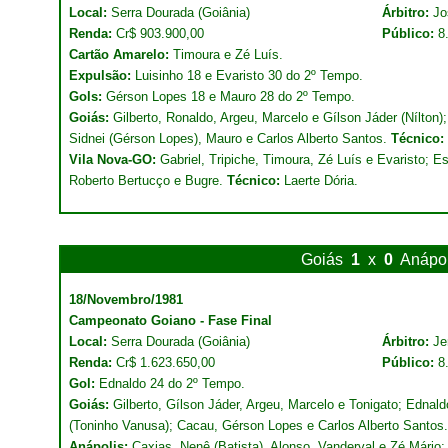
Local:
Serra Dourada (Goiânia)
Árbitro:
Jo
Renda:
Cr$ 903.900,00
Público:
8
Cartão Amarelo:
Timoura e Zé Luís.
Expulsão:
Luisinho 18 e Evaristo 30 do 2º Tempo.
Gols:
Gérson Lopes 18 e Mauro 28 do 2º Tempo.
Goiás:
Gilberto, Ronaldo, Argeu, Marcelo e Gílson Jáder (Nílton
Sidnei (Gérson Lopes), Mauro e Carlos Alberto Santos.
Técnico:
Vila Nova-GO:
Gabriel, Tripiche, Timoura, Zé Luís e Evaristo; E
Roberto Bertucço e Bugre.
Técnico:
Laerte Dória.
Goiás
1
x
0
Anápol
18/Novembro/1981
Campeonato Goiano - Fase Final
Local:
Serra Dourada (Goiânia)
Árbitro:
Je
Renda:
Cr$ 1.623.650,00
Público:
8
Gol:
Ednaldo 24 do 2º Tempo.
Goiás:
Gilberto, Gílson Jáder, Argeu, Marcelo e Tonigato; Ednald
(Toninho Vanusa); Cacau, Gérson Lopes e Carlos Alberto Santos
Anápolis:
Caxias, Nenê (Batista), Alonso, Vanderval e Zé Mári