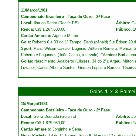
11/Março/1981
Campeonato Brasileiro - Taça de Ouro - 2ª Fase
Local:
Ilha do Retiro (Recife-PE)
Árbitro:
Gi
Renda:
Cr$ 1.267.600,00
Público:
1
Cartão Amarelo:
Argeu e Mílton.
Gols:
Roberto 6 e 33 do 1º Tempo; Denô (pênalti) 5 e Édson 20 
Sport:
País, Wilson Cavalo, Eugênio, Aílton e Romero; Merica, G
Roberto e Fagundes (João Carlos, intervalo).
Técnico:
Barbatana
Goiás:
Nascimento, Adalberto (Ulisses, 34 do 2°), Argeu, Mílton
Luvanor; Carlos Alberto Santos, Gérson Lopes e Ramon.
Técnic
Goiás
1
x
3
Palmei
15/Março/1981
Campeonato Brasileiro - Taça de Ouro - 2ª Fase
Local:
Serra Dourada (Goiânia)
Árbitro:
Jo
Renda:
Cr$ 1.879.050,00
Público:
1
Cartão Amarelo:
Jorginho e Sena.
Gols:
Paulinho 18 do 1º Tempo; Sena 9, Marcelo 12 e Reginaldo