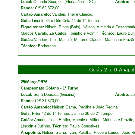
Local:
Orlando Scarpelli (Florianópolis-SC)
Árbitro:
Lu
Renda:
Cr$ 62.372,00
Cartão Amarelo:
Vandeir, Triel e Cláudio.
Gols:
Lincoln 34 e Dito Cola 44 do 1° Tempo.
Figueirense:
Nílson, Pinga (Baio), Nélson, Almeida e Casagrande
Marcos Cavalo, Zé Carlos, Toninho e Volmir.
Técnico:
Lauro Búri
Goiás:
Vandeir, Triel, Macalé, Mílton e Cláudio; Matinha e Frazão
Técnico:
Barbatana.
Goiás
2
x
0
Anapol
25/Março/1976
Campeonato Goiano - 1° Turno
Local:
Serra Dourada (Goiânia)
Árbitro:
Jo
Renda:
Cr$ 31.570,00
Cartão Amarelo:
Nélson Gama, Padilha e João Regina.
Gols:
Píter 42 do 1° Tempo; Julinho 38 do 2° Tempo.
Goiás:
Amauri, Triel, Emílio, Macalé e Mílton; Matinha e Frazão; 
Lincoln e Julinho.
Técnico:
Paulo Gonçalves.
Anapolina:
Nélson Gama, Ivan, Padilha, Picoé e Eurico; João R