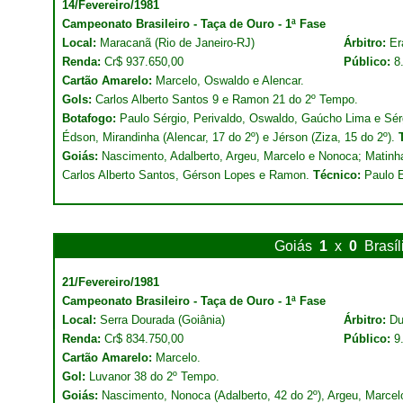
14/Fevereiro/1981
Campeonato Brasileiro - Taça de Ouro - 1ª Fase
Local:
Maracanã (Rio de Janeiro-RJ)
Árbitro:
Er
Renda:
Cr$ 937.650,00
Público:
8
Cartão Amarelo:
Marcelo, Oswaldo e Alencar.
Gols:
Carlos Alberto Santos 9 e Ramon 21 do 2º Tempo.
Botafogo:
Paulo Sérgio, Perivaldo, Oswaldo, Gaúcho Lima e Sé
Édson, Mirandinha (Alencar, 17 do 2º) e Jérson (Ziza, 15 do 2º).
Goiás:
Nascimento, Adalberto, Argeu, Marcelo e Nonoca; Matinh
Carlos Alberto Santos, Gérson Lopes e Ramon.
Técnico:
Paulo E
Goiás
1
x
0
Brasíl
21/Fevereiro/1981
Campeonato Brasileiro - Taça de Ouro - 1ª Fase
Local:
Serra Dourada (Goiânia)
Árbitro:
Du
Renda:
Cr$ 834.750,00
Público:
9
Cartão Amarelo:
Marcelo.
Gol:
Luvanor 38 do 2º Tempo.
Goiás:
Nascimento, Nonoca (Adalberto, 42 do 2º), Argeu, Marcel