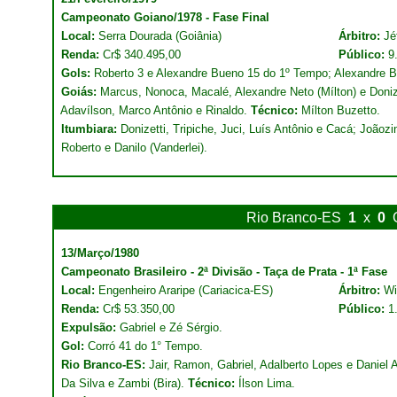
Campeonato Goiano/1978 - Fase Final
Local:
Serra Dourada (Goiânia)
Árbitro:
Jé
Renda:
Cr$ 340.495,00
Público:
9
Gols:
Roberto 3 e Alexandre Bueno 15 do 1º Tempo; Alexandre 
Goiás:
Marcus, Nonoca, Macalé, Alexandre Neto (Mílton) e Doniz
Adavílson, Marco Antônio e Rinaldo.
Técnico:
Mílton Buzetto.
Itumbiara:
Donizetti, Tripiche, Juci, Luís Antônio e Cacá; Joãoz
Roberto e Danilo (Vanderlei).
Rio Branco-ES
1
x
0
13/Março/1980
Campeonato Brasileiro - 2ª Divisão - Taça de Prata - 1ª Fase
Local:
Engenheiro Araripe (Cariacica-ES)
Árbitro:
Wi
Renda:
Cr$ 53.350,00
Público:
1
Expulsão:
Gabriel e Zé Sérgio.
Gol:
Corró 41 do 1° Tempo.
Rio Branco-ES:
Jair, Ramon, Gabriel, Adalberto Lopes e Daniel 
Da Silva e Zambi (Bira).
Técnico:
Ílson Lima.