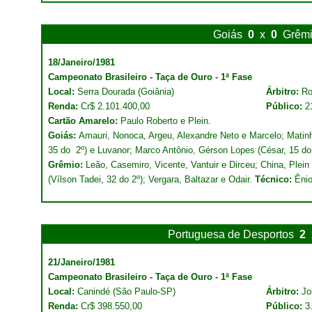
Goiás
0
x
0
Grêm
18/Janeiro/1981
Campeonato Brasileiro - Taça de Ouro - 1ª Fase
Local:
Serra Dourada (Goiânia)
Árbitro:
Ro
Renda:
Cr$ 2.101.400,00
Público:
2
Cartão Amarelo:
Paulo Roberto e Plein.
Goiás:
Amauri, Nonoca, Argeu, Alexandre Neto e Marcelo; Matinh
35 do
2º) e Luvanor; Marco Antônio, Gérson Lopes (César, 15 d
Grêmio:
Leão, Casemiro, Vicente, Vantuir e Dirceu; China, Plein 
(Vílson Tadei, 32 do 2º); Vergara, Baltazar e Odair.
Técnico:
Ênio
Portuguesa de Desportos
2
21/Janeiro/1981
Campeonato Brasileiro - Taça de Ouro - 1ª Fase
Local:
Canindé (São Paulo-SP)
Árbitro:
Jo
Renda:
Cr$ 398.550,00
Público:
3