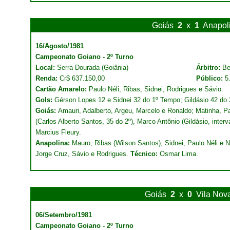
Goiás
2
x
1
Anapol
16/Agosto/1981
Campeonato Goiano - 2º Turno
Local:
Serra Dourada (Goiânia)
Árbitro:
Be
Renda:
Cr$ 637.150,00
Público:
5
Cartão Amarelo:
Paulo Néli, Ribas, Sidnei, Rodrigues e Sávio.
Gols:
Gérson Lopes 12 e Sidnei 32 do 1º Tempo; Gildásio 42 do
Goiás:
Amauri, Adalberto, Argeu, Marcelo e Ronaldo; Matinha, P
(Carlos Alberto Santos, 35 do 2º), Marco Antônio (Gildásio, inter
Marcius Fleury.
Anapolina:
Mauro, Ribas (Wilson Santos), Sidnei, Paulo Néli e N
Jorge Cruz, Sávio e Rodrigues.
Técnico:
Osmar Lima.
Goiás
2
x
0
Vila Nov
06/Setembro/1981
Campeonato Goiano - 2º Turno