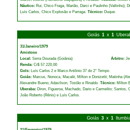
Náutico:
Rui, Chico Fraga, Marião, Darci e Paulinho (Valtinho); D
Luís Carlos, Chico Explosão e Parraga.
Técnico:
Duque.
Goiás
1
x
1
Ubera
31/Janeiro/1979
Amistoso
Local:
Serra Dourada (Goiânia)
Árbitro:
Je
Renda:
Cr$ 57.220,00
Gols:
Luís Carlos 2 e Marco Antônio 37 do 2° Tempo.
Goiás:
Marcus, Nonoca, Macalé, Mílton e Donizetti; Matinha (Al
Alexandre Bueno; Adavílson, Tostão e Rinaldo.
Técnico:
Mílton B
Uberaba:
Diron, Figueroa, Machado, Dario e Carmelito; Santos, Ce
João Roberto (Rênis) e Luís Carlos.
Goiás
3
x
1
Itumbi
21/Fevereiro/1979