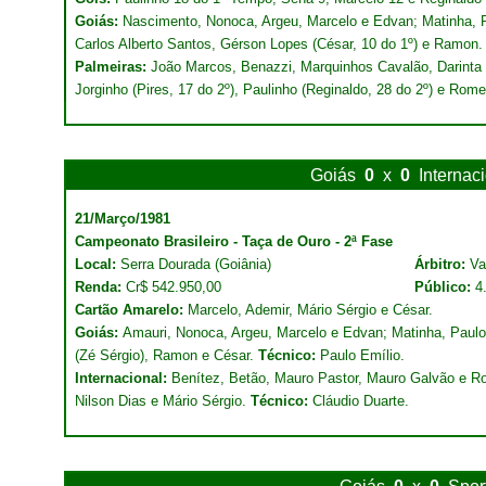
Goiás:
Nascimento, Nonoca, Argeu, Marcelo e Edvan; Matinha, P
Carlos Alberto Santos, Gérson Lopes (César, 10 do 1º) e Ramon
Palmeiras:
João Marcos, Benazzi, Marquinhos Cavalão, Darinta 
Jorginho (Pires, 17 do 2º), Paulinho (Reginaldo, 28 do 2º) e Rom
Goiás
0
x
0
Internac
21/Março/1981
Campeonato Brasileiro - Taça de Ouro - 2ª Fase
Local:
Serra Dourada (Goiânia)
Árbitro:
Val
Renda:
Cr$ 542.950,00
Público:
4
Cartão Amarelo:
Marcelo, Ademir, Mário Sérgio e César.
Goiás:
Amauri, Nonoca, Argeu, Marcelo e Edvan; Matinha, Paulo
(Zé Sérgio), Ramon e César.
Técnico:
Paulo Emílio.
Internacional:
Benítez, Betão, Mauro Pastor, Mauro Galvão e Rod
Nilson Dias e Mário Sérgio.
Técnico:
Cláudio Duarte.