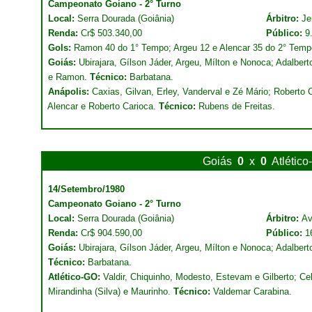
Campeonato Goiano - 2° Turno
Local:
Serra Dourada (Goiânia)
Árbitro:
Je
Renda:
Cr$ 503.340,00
Público:
9
Gols:
Ramon 40 do 1° Tempo; Argeu 12 e Alencar 35 do 2° Temp
Goiás:
Ubirajara, Gílson Jáder, Argeu, Mílton e Nonoca; Adalberto
e Ramon.
Técnico:
Barbatana.
Anápolis:
Caxias, Gilvan, Erley, Vanderval e Zé Mário; Roberto
Alencar e Roberto Carioca.
Técnico:
Rubens de Freitas.
Goiás
0
x
0
Atlétic
14/Setembro/1980
Campeonato Goiano - 2° Turno
Local:
Serra Dourada (Goiânia)
Árbitro:
Av
Renda:
Cr$ 904.590,00
Público:
1
Goiás:
Ubirajara, Gílson Jáder, Argeu, Mílton e Nonoca; Adalbert
Técnico:
Barbatana.
Atlético-GO:
Valdir, Chiquinho, Modesto, Estevam e Gilberto; Cel
Mirandinha (Silva) e Maurinho.
Técnico:
Valdemar Carabina.