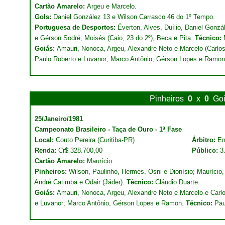
Cartão Amarelo:
Argeu e Marcelo.
Gols:
Daniel González 13 e Wilson Carrasco 46 do 1º Tempo.
Portuguesa de Desportos:
Éverton, Alves, Duílio, Daniel Gonz
e Gérson Sodré; Moisés (Caio, 23 do 2º), Beca e Pita.
Técnico:
Goiás:
Amauri, Nonoca, Argeu, Alexandre Neto e Marcelo (Carlos 
Paulo Roberto e Luvanor; Marco Antônio, Gérson Lopes e Ramo
Pinheiros
0
x
0
Go
25/Janeiro/1981
Campeonato Brasileiro - Taça de Ouro - 1ª Fase
Local:
Couto Pereira (Curitiba-PR)
Árbitro:
Em
Renda:
Cr$ 328.700,00
Público:
3
Cartão Amarelo:
Maurício.
Pinheiros:
Wilson, Paulinho, Hermes, Osni e Dionísio; Maurício, 
André Catimba e Odair (Jáder).
Técnico:
Cláudio Duarte.
Goiás:
Amauri, Nonoca, Argeu, Alexandre Neto e Marcelo e Carlo
e Luvanor; Marco Antônio, Gérson Lopes e Ramon.
Técnico:
Pau