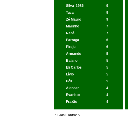
Silva
1986
9
Tuca
9
Zé Mauro
9
Marinho
7
Renê
7
Parraga
6
Piraju
6
Armando
5
Baiano
5
Eli Carlos
5
Lívio
5
Póli
5
Alencar
4
Evaristo
4
Frazão
4
* Gols Contra:
5