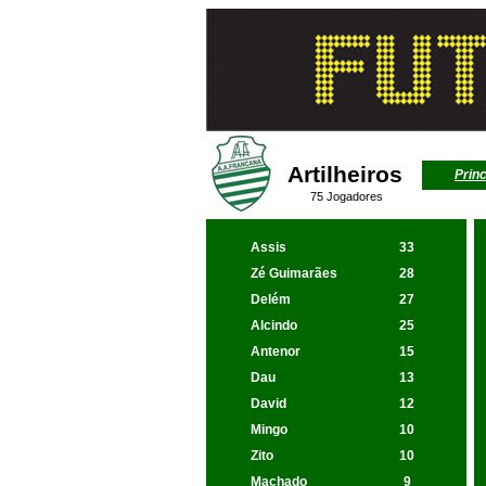
Artilheiros
Princ
75 Jogadores
Assis
33
Zé Guimarães
28
Delém
27
Alcindo
25
Antenor
15
Dau
13
David
12
Mingo
10
Zito
10
Machado
9