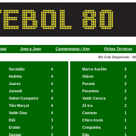
ipal
Jogo a Jogo
Campeonatos / Ano
Fichas Técnicas
382 Gols Disponíveis - 8
Geraldão
4
Marco Aurélio
2
Helinho
4
Otávio
2
Juarez
4
Paraná
2
Jurandi
4
Paranhos
2
Sidnei Casqueiro
4
Valdir Careca
2
Tião Marçal
4
Zé Ica
2
Valdir Dias
4
Caetano
1
Elói
3
Chico Assis
1
Eraldo
3
Conguinha
1
Gaspar
3
Edu
1