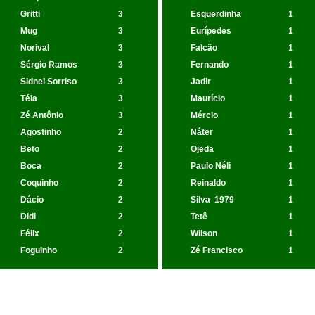
Gritti
3
Esquerdinha
1
Mug
3
Eurípedes
1
Norival
3
Falcão
1
Sérgio Ramos
3
Fernando
1
Sidnei Sorriso
3
Jadir
1
Téia
3
Maurício
1
Zé Antônio
3
Mércio
1
Agostinho
2
Náter
1
Beto
2
Ojeda
1
Boca
2
Paulo Néli
1
Coquinho
2
Reinaldo
1
Dácio
2
Silva
1979
1
Didi
2
Tetê
1
Félix
2
Wilson
1
Foguinho
2
Zé Francisco
1