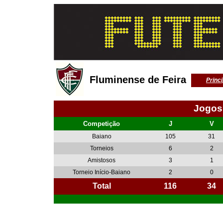
Fluminense de Feira
Princi
Jogos
Competição
J
V
Baiano
105
31
Torneios
6
2
Amistosos
3
1
Torneio Início-Baiano
2
0
Total
116
34