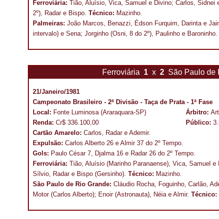
Ferroviária:
Tião, Aluísio, Vica, Samuel e Divino; Carlos, Sidne
2º), Radar e Bispo.
Técnico:
Mazinho.
Palmeiras:
João Marcos, Benazzi, Édson Furquim, Darinta e Jai
intervalo) e Sena; Jorginho (Osni, 8 do 2º), Paulinho e Baroninho
Ferroviária
1
x
2
São Paulo de
21/Janeiro/1981
Campeonato Brasileiro - 2ª Divisão - Taça de Prata - 1ª Fase
Local:
Fonte Luminosa (Araraquara-SP)
Árbitro:
Art
Renda:
Cr$ 336.100,00
Público:
3
Cartão Amarelo:
Carlos, Radar e Ademir.
Expulsão:
Carlos Alberto 26 e Almir 37 do 2º Tempo.
Gols:
Paulo César 7, Djalma 16 e Radar 26 do 2º Tempo.
Ferroviária:
Tião, Aluísio (Marinho Paranaense), Vica, Samuel e 
Sílvio, Radar e Bispo (Gersinho).
Técnico:
Mazinho.
São Paulo de Rio Grande:
Cláudio Rocha, Foguinho, Carlão, Ad
Motor (Carlos Alberto); Enoir (Astronauta), Néia e Almir.
Técnico: