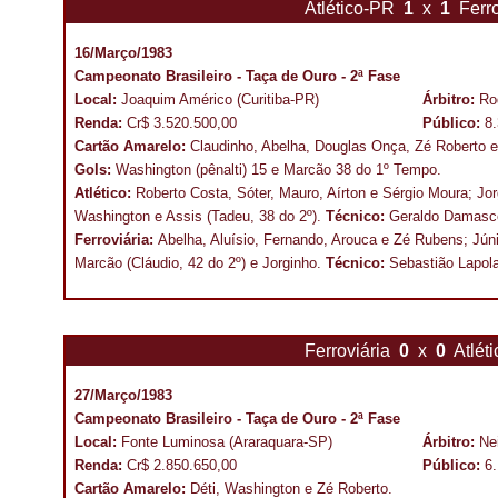
Atlético-PR
1
x
1
Ferro
16/Março/1983
Campeonato Brasileiro - Taça de Ouro - 2ª Fase
Local:
Joaquim Américo (Curitiba-PR)
Árbitro:
Ro
Renda:
Cr$ 3.520.500,00
Público:
8
Cartão Amarelo:
Claudinho, Abelha, Douglas Onça, Zé Roberto e
Gols:
Washington (pênalti) 15 e Marcão 38 do
1º Tempo.
Atlético:
Roberto Costa, Sóter, Mauro, Aírton e Sérgio Moura; Jor
Washington e Assis (Tadeu, 38 do 2º).
Técnico:
Geraldo Damasc
Ferroviária:
Abelha, Aluísio, Fernando, Arouca e Zé Rubens; Jún
Marcão (Cláudio, 42 do 2º) e Jorginho.
Técnico:
Sebastião Lapola
Ferroviária
0
x
0
Atlét
27/Março/1983
Campeonato Brasileiro - Taça de Ouro - 2ª Fase
Local:
Fonte Luminosa (Araraquara-SP)
Árbitro:
Ne
Renda:
Cr$ 2.850.650,00
Público:
6
Cartão Amarelo:
Déti, Washington e Zé Roberto.