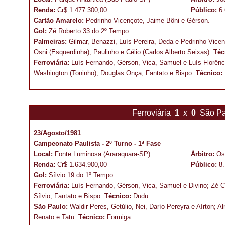
Renda:
Cr$ 1.477.300,00
Público:
6
Cartão Amarelo:
Pedrinho Vicençote, Jaime Bôni e Gérson.
Gol:
Zé Roberto 33 do 2º Tempo.
Palmeiras:
Gilmar, Benazzi, Luís Pereira, Deda e Pedrinho Vicen
Osni (Esquerdinha), Paulinho e Célio (Carlos Alberto Seixas).
Téc
Ferroviária:
Luís Fernando, Gérson, Vica, Samuel e Luís Florênci
Washington (Toninho); Douglas Onça, Fantato e Bispo.
Técnico:
Ferroviária
1
x
0
São P
23/Agosto/1981
Campeonato Paulista - 2º Turno - 1ª Fase
Local:
Fonte Luminosa (Araraquara-SP)
Árbitro:
Os
Renda:
Cr$ 1.634.900,00
Público:
8
Gol:
Sílvio 19 do 1º Tempo.
Ferroviária:
Luís Fernando, Gérson, Vica, Samuel e Divino; Zé C
Sílvio, Fantato e Bispo.
Técnico:
Dudu.
São Paulo:
Waldir Peres, Getúlio, Nei, Darío Pereyra e Aírton; Alm
Renato e Tatu.
Técnico:
Formiga.