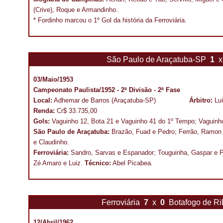
(Crive), Roque e Armandinho.
* Fordinho marcou o 1º Gol da história da Ferroviária.
São Paulo de Araçatuba-SP
1
x
03/Maio/1953
Campeonato Paulista/1952 - 2ª Divisão - 2ª Fase
Local:
Adhemar de Barros (Araçatuba-SP)
Árbitro:
Lu
Renda:
Cr$ 33.735,00
Gols:
Vaguinho 12, Bota 21 e Vaguinho 41 do 1º Tempo; Vaguinh
São Paulo de Araçatuba:
Brazão, Fuad e Pedro; Ferrão, Ramon e
e Claudinho.
Ferroviária:
Sandro, Sarvas e Espanador; Touguinha, Gaspar e P
Zé Amaro e Luiz.
Técnico:
Abel Picabea.
Ferroviária
7
x
0
Botafogo de Ri
12/Abril/1962