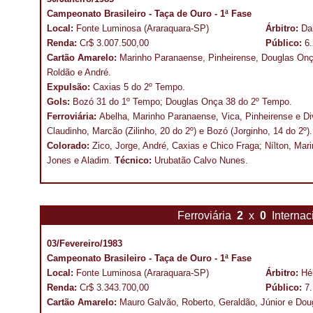
Campeonato Brasileiro - Taça de Ouro - 1ª Fase
Local:
Fonte Luminosa (Araraquara-SP)
Árbitro:
Da
Renda:
Cr$ 3.007.500,00
Público:
6
Cartão Amarelo:
Marinho Paranaense, Pinheirense, Douglas Onça
Roldão e André.
Expulsão:
Caxias 5 do 2º Tempo.
Gols:
Bozó 31 do 1º Tempo; Douglas Onça 38 do
2º Tempo.
Ferroviária:
Abelha, Marinho Paranaense, Vica, Pinheirense e Di
Claudinho, Marcão (Zilinho, 20 do 2º) e Bozó (Jorginho, 14 do 2º)
Colorado:
Zico, Jorge, André, Caxias e Chico Fraga; Nílton, Mari
Jones e Aladim.
Técnico:
Urubatão Calvo Nunes.
Ferroviária
2
x
0
Interna
03/Fevereiro/1983
Campeonato Brasileiro - Taça de Ouro - 1ª Fase
Local:
Fonte Luminosa (Araraquara-SP)
Árbitro:
Hé
Renda:
Cr$ 3.343.700,00
Público:
7
Cartão Amarelo:
Mauro Galvão, Roberto, Geraldão, Júnior e Dou