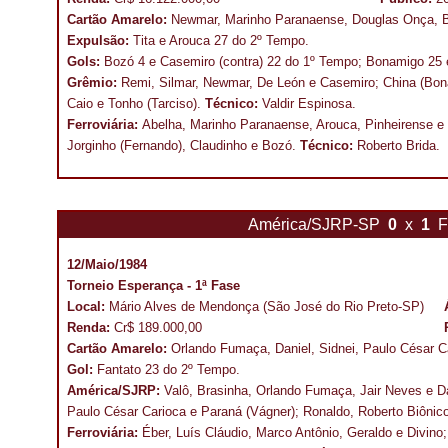
Cartão Amarelo:
Newmar, Marinho Paranaense, Douglas Onça, B
Expulsão:
Tita e Arouca 27 do 2º Tempo.
Gols:
Bozó 4 e Casemiro (contra) 22 do 1º Tempo; Bonamigo 25
Grêmio:
Remi, Silmar, Newmar, De León e Casemiro; China (Bon
Caio e Tonho (Tarciso).
Técnico:
Valdir Espinosa.
Ferroviária:
Abelha, Marinho Paranaense, Arouca, Pinheirense e 
Jorginho (Fernando), Claudinho e Bozó.
Técnico:
Roberto Brida.
América/SJRP-SP
0
x
1
F
12/Maio/1984
Torneio Esperança - 1ª Fase
Local:
Mário Alves de Mendonça (São José do Rio Preto-SP)
Renda:
Cr$ 189.000,00
Cartão Amarelo:
Orlando Fumaça, Daniel, Sidnei, Paulo César C
Gol:
Fantato 23 do 2º Tempo.
América/SJRP:
Valô, Brasinha, Orlando Fumaça, Jair Neves e D
Paulo César Carioca e Paraná (Vágner); Ronaldo, Roberto Biônic
Ferroviária:
Éber, Luís Cláudio, Marco Antônio, Geraldo e Divino