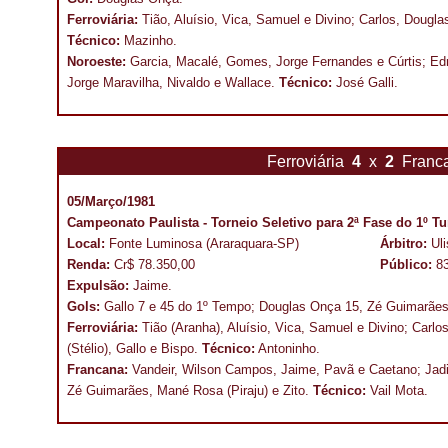
Ferroviária:
Tião, Aluísio, Vica, Samuel e Divino; Carlos, Dougla
Técnico:
Mazinho.
Noroeste:
Garcia, Macalé, Gomes, Jorge Fernandes e Cúrtis; Edna
Jorge Maravilha, Nivaldo e Wallace.
Técnico:
José Galli.
Ferroviária
4
x
2
Franc
05/Março/1981
Campeonato Paulista - Torneio Seletivo para 2ª Fase do 1º T
Local:
Fonte Luminosa (Araraquara-SP)
Árbitro:
Ul
Renda:
Cr$ 78.350,00
Público:
8
Expulsão:
Jaime.
Gols:
Gallo 7 e 45 do 1º Tempo; Douglas Onça 15, Zé Guimarães
Ferroviária:
Tião (Aranha), Aluísio, Vica, Samuel e Divino; Carl
(Stélio), Gallo e Bispo.
Técnico:
Antoninho.
Francana:
Vandeir, Wilson Campos, Jaime, Pavã e Caetano; Jadir
Zé Guimarães, Mané Rosa (Piraju) e Zito.
Técnico:
Vail Mota.