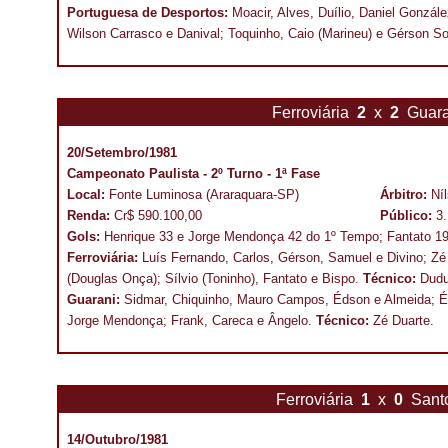
Portuguesa de Desportos:
Moacir, Alves, Duílio, Daniel Gonzál
Wilson Carrasco e Danival; Toquinho, Caio (Marineu) e Gérson S
Ferroviária
2
x
2
Guar
20/Setembro/1981
Campeonato Paulista - 2º Turno - 1ª Fase
Local:
Fonte Luminosa (Araraquara-SP)
Árbitro:
Ní
Renda:
Cr$ 590.100,00
Público:
3
Gols:
Henrique 33 e Jorge Mendonça 42 do 1º Tempo; Fantato 19
Ferroviária:
Luís Fernando, Carlos, Gérson, Samuel e Divino; Zé
(Douglas Onça); Sílvio (Toninho), Fantato e Bispo.
Técnico:
Dudu
Guarani:
Sidmar, Chiquinho, Mauro Campos, Édson e Almeida; É
Jorge Mendonça; Frank, Careca e Ângelo.
Técnico:
Zé Duarte.
Ferroviária
1
x
0
Sant
14/Outubro/1981