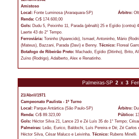
Amistoso
Local:
Fonte Luminosa (Araraquara-SP)
Árbitro:
Ol
Renda:
Cr$ 174.600,00
Gols:
Dudu 5, Peixinho 11, Parada (pênalti) 25 e Egídio (contra)
Laerte 43 do 2° Tempo.
Ferroviária:
Toninho (Aparecido), Ismael, Antoninho, Mário (Rodr
(Mateus), Bazzani, Parada (Davi) e Benny.
Técnico:
Floreal Garr
Botafogo de Ribeirão Preto:
Machado, Egídio (Ditinho), Brito, A
Zuíno (Rodrigo), Adalberto, Alex e Renatinho.
Palmeiras-SP
2
x
3
Fer
21/Abril/1971
Campeonato Paulista - 1º Turno
Local:
Parque Antártica (São Paulo-SP)
Árbitro:
Du
Renda:
Cr$ 89.323,00
Público:
1
Gols:
Héctor Silva 21, Lance 23 e Zé Luís 35 do 1° Tempo; Césa
Palmeiras:
Leão, Eurico, Baldochi, Luís Pereira e Dé; Zé Carlos
Héctor Silva, César Maluco e Leivinha.
Técnico:
Rubens Minelli.