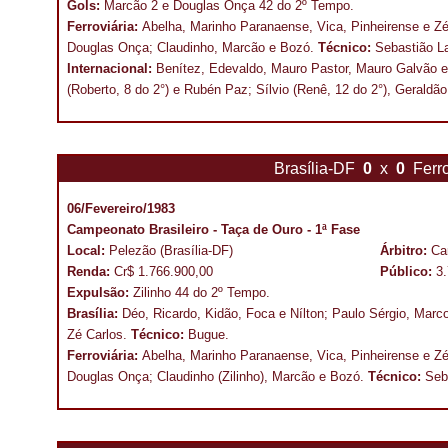
Gols:
Marcão 2 e Douglas Onça 42 do
2º Tempo.
Ferroviária:
Abelha, Marinho Paranaense, Vica, Pinheirense e Zé
Douglas Onça; Claudinho, Marcão e Bozó.
Técnico:
Sebastião La
Internacional:
Benítez, Edevaldo, Mauro Pastor, Mauro Galvão e
(Roberto, 8 do 2°) e Rubén Paz; Sílvio (Renê, 12 do 2°), Geraldão
Brasília-DF
0
x
0
Ferro
06/Fevereiro/1983
Campeonato Brasileiro - Taça de Ouro - 1ª Fase
Local:
Pelezão (Brasília-DF)
Árbitro:
Ca
Renda:
Cr$ 1.766.900,00
Público:
3
Expulsão:
Zilinho 44 do 2º Tempo.
Brasília:
Déo, Ricardo, Kidão, Foca e Nílton; Paulo Sérgio, Marco 
Zé Carlos.
Técnico:
Bugue.
Ferroviária:
Abelha, Marinho Paranaense, Vica, Pinheirense e Zé
Douglas Onça; Claudinho (Zilinho), Marcão e Bozó.
Técnico:
Seba