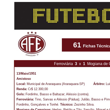
61
Fichas Técnic
Ferroviária
3
x
1
Mogiana de
13/Maio/1951
Amistoso
Local:
Municipal de Araraquara (Araraquara-SP)
Árbitro:
Lu
Renda:
Cr$ 12.300,00
Gols:
Fordinho, Basso e Baltazar; Aléssio (contra).
Ferroviária:
Tino, Sarvas e Aléssio (Pádua); Julião, Basso e Pime
Fordinho, Gonçalves e Tonhé.
Técnico:
Zezinho Silva.
Mogiana de Campinas:
Herlan, Retião e Tão; Servílio, Miguel e 