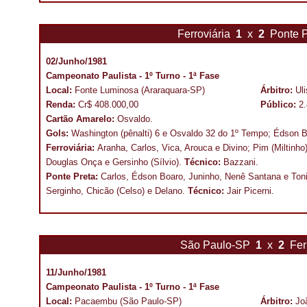
Ferroviária
1
x
2
Ponte 
02/Junho/1981
Campeonato Paulista - 1º Turno - 1ª Fase
Local:
Fonte Luminosa (Araraquara-SP)
Árbitro:
Ul
Renda:
Cr$ 408.000,00
Público:
2
Cartão Amarelo:
Osvaldo.
Gols:
Washington (pênalti) 6 e Osvaldo 32 do 1º Tempo; Édson B
Ferroviária:
Aranha, Carlos, Vica, Arouca e Divino; Pim (Miltinho
Douglas Onça e Gersinho (Sílvio).
Técnico:
Bazzani.
Ponte Preta:
Carlos, Édson Boaro, Juninho, Nenê Santana e Toni
Serginho, Chicão (Celso) e Delano.
Técnico:
Jair Picerni.
São Paulo-SP
1
x
2
Fer
11/Junho/1981
Campeonato Paulista - 1º Turno - 1ª Fase
Local:
Pacaembu (São Paulo-SP)
Árbitro:
Jo