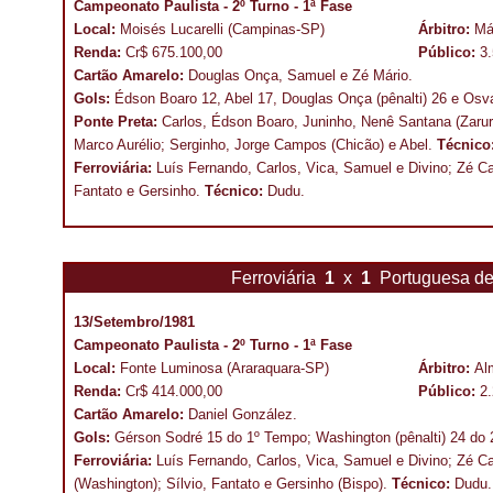
Campeonato Paulista - 2º Turno - 1ª Fase
Local:
Moisés Lucarelli (Campinas-SP)
Árbitro:
Má
Renda:
Cr$ 675.100,00
Público:
3
Cartão Amarelo:
Douglas Onça, Samuel e Zé Mário.
Gols:
Édson Boaro 12, Abel 17, Douglas Onça (pênalti) 26 e Osva
Ponte Preta:
Carlos, Édson Boaro, Juninho, Nenê Santana (Zarur)
Marco Aurélio; Serginho, Jorge Campos (Chicão) e Abel.
Técnico
Ferroviária:
Luís Fernando, Carlos, Vica, Samuel e Divino; Zé Ca
Fantato e Gersinho.
Técnico:
Dudu.
Ferroviária
1
x
1
Portuguesa d
13/Setembro/1981
Campeonato Paulista - 2º Turno - 1ª Fase
Local:
Fonte Luminosa (Araraquara-SP)
Árbitro:
Al
Renda:
Cr$ 414.000,00
Público:
2
Cartão Amarelo:
Daniel González.
Gols:
Gérson Sodré 15 do 1º Tempo; Washington (pênalti) 24 do
Ferroviária:
Luís Fernando, Carlos, Vica, Samuel e Divino; Zé C
(Washington); Sílvio, Fantato e Gersinho (Bispo).
Técnico:
Dudu.