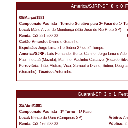
América/SJRP-SP
0
x
0
F
08/Março/1981
Campeonato Paulista - Torneio Seletivo para 2ª Fase do 1º T
Local:
Mário Alves de Mendonça (São José do Rio Preto-SP)
Renda:
Cr$ 331.500,00
Cartão Amarelo:
Divino e Gersinho.
Expulsão:
Jorge Lima 21 e Sidnei 27 do 2° Tempo.
América/SJRP:
Luís Fernando, Berto, Camilo, Jorge Lima e Adem
Paulinho Jaú (Mazola); Marinho, Paulinho Cascavel (Ricardo Sil
Ferroviária:
Tião, Aluísio, Vica, Samuel e Divino; Sidnei, Dougla
(Gersinho).
Técnico:
Antoninho.
Guarani-SP
3
x
1
Ferr
25/Abril/1981
Campeonato Paulista - 1º Turno - 1ª Fase
Local:
Brinco de Ouro (Campinas-SP)
Árbitro:
An
Renda:
Cr$ 476.200,00
Público:
2