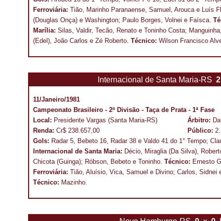
Ferroviária:
Tião, Marinho Paranaense, Samuel, Arouca e Luís Fl
(Douglas Onça) e Washington; Paulo Borges, Volnei e Faísca.
Té
Marília:
Silas, Valdir, Tecão, Renato e Toninho Costa; Manguinha
(Edel), João Carlos e Zé Roberto.
Técnico:
Wilson Francisco Alv
Internacional de Santa Maria-RS
2
11/Janeiro/1981
Campeonato Brasileiro - 2ª Divisão - Taça de Prata - 1ª Fase
Local:
Presidente Vargas (Santa Maria-RS)
Árbitro:
Da
Renda:
Cr$ 238.657,00
Público:
2
Gols:
Radar 5, Bebeto 16, Radar 38 e Valdo 41 do 1° Tempo; Cla
Internacional de Santa Maria:
Décio, Miraglia (Da Silva), Robert
Chicota (Guinga); Róbson, Bebeto e Toninho.
Técnico:
Ernesto G
Ferroviária:
Tião, Aluísio, Vica, Samuel e Divino; Carlos, Sidne
Técnico:
Mazinho.