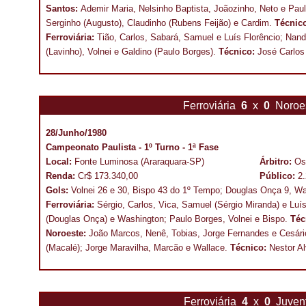
Santos:
Ademir Maria, Nelsinho Baptista, Joãozinho, Neto e Pauli
Serginho (Augusto), Claudinho (Rubens Feijão) e Cardim.
Técnic
Ferroviária:
Tião, Carlos, Sabará, Samuel e Luís Florêncio; Nan
(Lavinho), Volnei e Galdino (Paulo Borges).
Técnico:
José Carlos
Ferroviária
6
x
0
Noroe
28/Junho/1980
Campeonato Paulista - 1º Turno - 1ª Fase
Local:
Fonte Luminosa (Araraquara-SP)
Árbitro:
Os
Renda:
Cr$ 173.340,00
Público:
2
Gols:
Volnei 26 e 30, Bispo 43 do 1º Tempo; Douglas Onça 9, Wa
Ferroviária:
Sérgio, Carlos, Vica, Samuel (Sérgio Miranda) e Luí
(Douglas Onça) e Washington; Paulo Borges, Volnei e Bispo.
Téc
Noroeste:
João Marcos, Nenê, Tobias, Jorge Fernandes e Cesário
(Macalé); Jorge Maravilha, Marcão e Wallace.
Técnico:
Nestor Al
Ferroviária
4
x
0
Juven