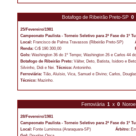
Botafogo de Ribeirão Preto-SP
0
25/Fevereiro/1981
Campeonato Paulista - Torneio Seletivo para 2ª Fase do 1º T
Local:
Francisco de Palma Travassos (Ribeirão Preto-SP)
Renda:
Cr$ 190.300,00
Gols:
Washington 36 do 1º Tempo; Washington 26 e Carlos 44 d
Botafogo de Ribeirão Preto:
Válter, Deto, Batista, Isidoro e Be
Silvinho, Didi e Nei.
Técnico:
Antoninho.
Ferroviária:
Tião, Aluísio, Vica, Samuel e Divino; Carlos, Dougla
Técnico:
Mazinho.
Ferroviária
1
x
0
Noroe
28/Fevereiro/1981
Campeonato Paulista - Torneio Seletivo para 2ª Fase do 1º T
Local:
Fonte Luminosa (Araraquara-SP)
Árbitro:
Em
Gol:
Douglas Onça.