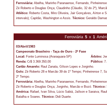
Ferroviária:
Abelha, Marinho Paranaense, Fernando, Pinheirense 
Zé Roberto e Douglas Onça; Claudinho (Cláudio, 32 do 2º), Marc
Atlético:
Roberto Costa, Miro Oliveira, Jair Gonçalves, Aírton e S
intervalo); Capitão, Washington e Assis.
Técnico:
Geraldo Damas
Ferroviária
5
x
1
Amér
03/Abril/1983
Campeonato Brasileiro - Taça de Ouro - 2ª Fase
Local:
Fonte Luminosa (Araraquara-SP)
Árbitro:
Je
Renda:
Cr$ 3.369.350,00
Público:
7
Cartão Amarelo:
Raul Zanata, Gílson Lopes e Jorginho.
Gols:
Zé Roberto 28 e Marcão 39 do 1º Tempo; Pinheirense 7, Sa
2º Tempo.
Ferroviária:
Abelha, Marinho Paranaense, Fernando, Pinheirense e
Zé Roberto e Douglas Onça; Jorginho, Marcão e Bozó.
Técnico:
América:
Rafael, Ivan Silva, Lúcio Sabiá, Jaílson e Saraiva; Rau
Batalha e Soares.
Técnico:
Didi Duarte.