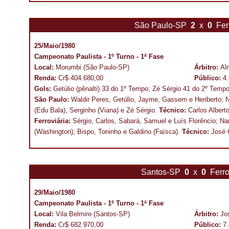
São Paulo-SP
2
x
0
Fer
25/Maio/1980
Campeonato Paulista - 1º Turno - 1ª Fase
Local:
Morumbi (São Paulo-SP)
Árbitro:
Al
Renda:
Cr$ 404.680,00
Público:
4
Gols:
Getúlio (pênalti) 33 do 1º Tempo; Zé Sérgio 41 do 2º Tempo
São Paulo:
Waldir Peres, Getúlio, Jayme, Gassem e Heriberto; N
(Edu Bala), Serginho (Viana) e Zé Sérgio.
Técnico:
Carlos Alberto
Ferroviária:
Sérgio, Carlos, Sabará, Samuel e Luís Florêncio; N
(Washington); Bispo, Toninho e Galdino (Faísca).
Técnico:
José C
Santos-SP
0
x
0
Ferro
29/Maio/1980
Campeonato Paulista - 1º Turno - 1ª Fase
Local:
Vila Belmiro (Santos-SP)
Árbitro:
Jo
Renda:
Cr$ 682.970,00
Público:
7