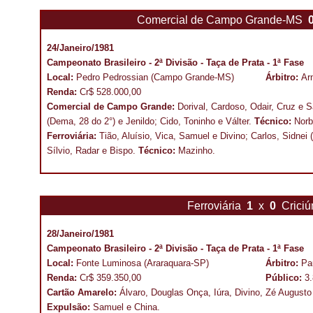
Comercial de Campo Grande-MS
24/Janeiro/1981
Campeonato Brasileiro - 2ª Divisão - Taça de Prata - 1ª Fase
Local:
Pedro Pedrossian (Campo Grande-MS)
Árbitro:
Ar
Renda:
Cr$ 528.000,00
Comercial de Campo Grande:
Dorival, Cardoso, Odair, Cruz e 
(Dema, 28 do 2°) e Jenildo; Cido, Toninho e Válter.
Técnico:
Norb
Ferroviária:
Tião, Aluísio, Vica, Samuel e Divino; Carlos, Sidnei
Sílvio, Radar e Bispo.
Técnico:
Mazinho.
Ferroviária
1
x
0
Crici
28/Janeiro/1981
Campeonato Brasileiro - 2ª Divisão - Taça de Prata - 1ª Fase
Local:
Fonte Luminosa (Araraquara-SP)
Árbitro:
Pa
Renda:
Cr$ 359.350,00
Público:
3
Cartão Amarelo:
Álvaro, Douglas Onça, Iúra, Divino, Zé Augusto
Expulsão:
Samuel e China.