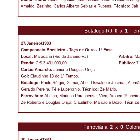
Arnaldo; Zezinho, Carlos Alberto Seixas e Rubens.
Técnico:
Jair 
Botafogo-RJ
0
x
1
Ferr
27/Janeiro/1983
Campeonato Brasileiro - Taça de Ouro - 1ª Fase
Local:
Maracanã (Rio de Janeiro-RJ)
Árbitro:
Ma
Renda:
Cr$ 3.431.000,00
Público:
7
Cartão Amarelo:
Júnior e Douglas Onça.
Gol:
Claudinho 13 do
1º Tempo.
Botafogo:
Paulo Sérgio, Gilmar, Abel, Oswaldo e Josimar; Alemão
Geraldo Pereira, Té e Lupercínio.
Técnico:
Zé Mário.
Ferroviária:
Abelha, Marinho Paranaense, Vica, Arouca (Pinheire
Zé Roberto e Douglas Onça; Claudinho, Marcão e Bozó.
Técnico
Ferroviária
2
x
0
Color
30/Janeiro/1983