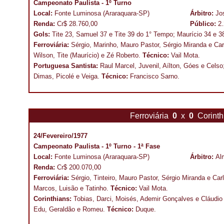
Campeonato Paulista - 1º Turno
Local:
Fonte Luminosa (Araraquara-SP)
Árbitro:
Jo
Renda:
Cr$ 28.760,00
Público:
2.
Gols:
Tite 23, Samuel 37 e Tite 39 do 1° Tempo; Maurício 34 e 3
Ferroviária:
Sérgio, Marinho, Mauro Pastor, Sérgio Miranda e Car
Wilson, Tite (Maurício) e Zé Roberto.
Técnico:
Vail Mota.
Portuguesa Santista:
Raul Marcel, Juvenil, Aílton, Góes e Celso
Dimas, Picolé e Veiga.
Técnico:
Francisco Sarno.
Ferroviária
0
x
0
Corint
24/Fevereiro/1977
Campeonato Paulista - 1º Turno - 1ª Fase
Local:
Fonte Luminosa (Araraquara-SP)
Árbitro:
Al
Renda:
Cr$ 200.070,00
Ferroviária:
Sérgio, Tinteiro, Mauro Pastor, Sérgio Miranda e C
Marcos, Luisão e Tatinho.
Técnico:
Vail Mota.
Corinthians:
Tobias, Darci, Moisés, Ademir Gonçalves e Cláudio 
Edu, Geraldão e Romeu.
Técnico:
Duque.