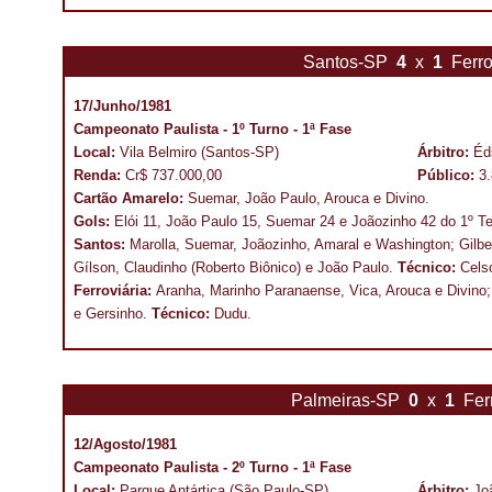
Santos-SP
4
x
1
Ferro
17/Junho/1981
Campeonato Paulista - 1º Turno - 1ª Fase
Local:
Vila Belmiro (Santos-SP)
Árbitro:
Éd
Renda:
Cr$ 737.000,00
Público:
3
Cartão Amarelo:
Suemar, João Paulo, Arouca e Divino.
Gols:
Elói 11, João Paulo 15, Suemar 24 e Joãozinho 42 do 1º T
Santos:
Marolla, Suemar, Joãozinho, Amaral e Washington; Gilbert
Gílson, Claudinho (Roberto Biônico) e João Paulo.
Técnico:
Cels
Ferroviária:
Aranha, Marinho Paranaense, Vica, Arouca e Divino; 
e Gersinho.
Técnico:
Dudu.
Palmeiras-SP
0
x
1
Fer
12/Agosto/1981
Campeonato Paulista - 2º Turno - 1ª Fase
Local:
Parque Antártica (São Paulo-SP)
Árbitro:
Jo