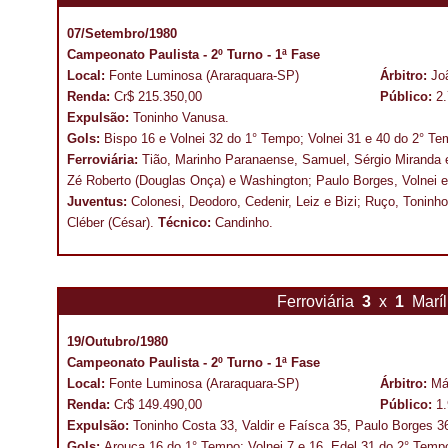
07/Setembro/1980
Campeonato Paulista - 2º Turno - 1ª Fase
Local:
Fonte Luminosa (Araraquara-SP)
Árbitro:
Jo
Renda:
Cr$ 215.350,00
Público:
2
Expulsão:
Toninho Vanusa.
Gols:
Bispo 16 e Volnei 32 do 1° Tempo; Volnei 31 e 40 do 2° Te
Ferroviária:
Tião, Marinho Paranaense, Samuel, Sérgio Miranda e
Zé Roberto (Douglas Onça) e Washington; Paulo Borges, Volnei 
Juventus:
Colonesi, Deodoro, Cedenir, Leiz e Bizi; Ruço, Toninho
Cléber (César).
Técnico:
Candinho.
Ferroviária
3
x
1
Marí
19/Outubro/1980
Campeonato Paulista - 2º Turno - 1ª Fase
Local:
Fonte Luminosa (Araraquara-SP)
Árbitro:
Má
Renda:
Cr$ 149.490,00
Público:
1
Expulsão:
Toninho Costa 33, Valdir e Faísca 35, Paulo Borges 3
Gols:
Arouca 16 do 1° Tempo; Volnei 7 e 16, Edel 31 do 2° Temp