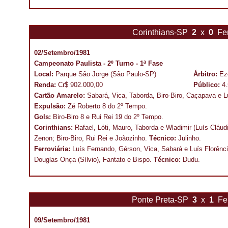
Corinthians-SP
2
x
0
Fer
02/Setembro/1981
Campeonato Paulista - 2º Turno - 1ª Fase
Local:
Parque São Jorge (São Paulo-SP)
Árbitro:
Ez
Renda:
Cr$ 902.000,00
Público:
4
Cartão Amarelo:
Sabará, Vica, Taborda, Biro-Biro, Caçapava e L
Expulsão:
Zé Roberto 8 do 2º Tempo.
Gols:
Biro-Biro 8 e Rui Rei 19 do 2º Tempo.
Corinthians:
Rafael, Lóti, Mauro, Taborda e Wladimir (Luís Cláud
Zenon; Biro-Biro, Rui Rei e Joãozinho.
Técnico:
Julinho.
Ferroviária:
Luís Fernando, Gérson, Vica, Sabará e Luís Florênci
Douglas Onça (Sílvio), Fantato e Bispo.
Técnico:
Dudu.
Ponte Preta-SP
3
x
1
Fe
09/Setembro/1981