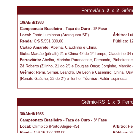
Ferroviária
2
x
2
Grêm
10/Abril/1983
Campeonato Brasileiro - Taça de Ouro - 3ª Fase
Local:
Fonte Luminosa (Araraquara-SP)
Árbitro:
Lu
Renda:
Cr$ 5.551.300,00
Público:
1
Cartão Amarelo:
Abelha, Claudinho e China.
Gols:
Marcão (pênalti) 21 e China 42 do 1º Tempo; Claudinho 34
Ferroviária:
Abelha, Marinho Paranaense, Fernando, Pinheirense e
Zé Roberto (Zilinho, 21 do 2º) e Douglas Onça; Jorginho, Marcão
Grêmio:
Remi, Silmar, Leandro, De León e Casemiro; China, Osva
(Renato Gaúcho, 33 do 2º) e Tonho.
Técnico:
Valdir Espinosa.
Grêmio-RS
1
x
3
Ferro
30/Abril/1983
Campeonato Brasileiro - Taça de Ouro - 3ª Fase
Local:
Olímpico (Porto Alegre-RS)
Árbitro:
Pe
Renda:
Cr$ 16.122.000,00
Público:
2