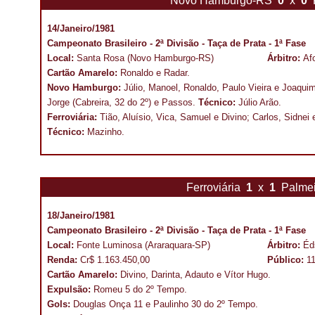
Novo Hamburgo-RS
0
x
0
14/Janeiro/1981
Campeonato Brasileiro - 2ª Divisão - Taça de Prata - 1ª Fase
Local:
Santa Rosa (Novo Hamburgo-RS)
Árbitro:
Af
Cartão Amarelo:
Ronaldo e Radar.
Novo Hamburgo:
Júlio, Manoel, Ronaldo, Paulo Vieira e Joaquim
Jorge (Cabreira, 32 do 2º) e Passos.
Técnico:
Júlio Arão.
Ferroviária:
Tião, Aluísio, Vica, Samuel e Divino; Carlos, Sidne
Técnico:
Mazinho.
Ferroviária
1
x
1
Palme
18/Janeiro/1981
Campeonato Brasileiro - 2ª Divisão - Taça de Prata - 1ª Fase
Local:
Fonte Luminosa (Araraquara-SP)
Árbitro:
Éd
Renda:
Cr$ 1.163.450,00
Público:
1
Cartão Amarelo:
Divino, Darinta, Adauto e Vítor Hugo.
Expulsão:
Romeu 5 do 2º Tempo.
Gols:
Douglas Onça 11 e Paulinho 30 do 2º Tempo.