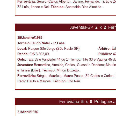
Ferroviária:
Sérgio (Carlos Alberto), Baiano, Fernando, Ticão e Z
Zé Luís, Lance e Nei.
Técnico:
Aparecido Dias Almeida.
Juventus-SP
2
x
2
Ferr
19/Janeiro/1975
Torneio Laudo Natel - 1ª Fase
Local:
Parque São Jorge (São Paulo-SP)
Árbitro:
Éd
Renda:
Cr$ 3.802,00
Público:
4
Gols:
Tata 35 e Vanderlei 44 do 1° Tempo; Tite 33 e Vágner 45 d
Juventus:
Bernardino, Arnaldo, Carlos, Guassi e Deodoro; Maurin
e Tanesi (Djair).
Técnico:
Mílton Buzetto.
Ferroviária:
Sérgio, Maurício, Mauro Pastor, Zé Carlos e Carlos; P
Pedro Paulo e Marcos.
Técnico:
Ilzo Néri.
Ferroviária
5
x
0
Portuguesa
21/Abril/1976