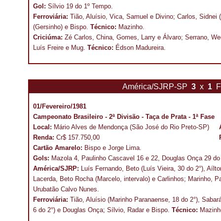
Gol:
Sílvio 19 do 1º Tempo.
Ferroviária:
Tião, Aluísio, Vica, Samuel e Divino; Carlos, Sidnei 
(Gersinho) e Bispo.
Técnico:
Mazinho.
Criciúma:
Zé Carlos, China, Gomes, Larry e Álvaro; Serrano, Wec
Luís Freire e Mug.
Técnico:
Édson Madureira.
América/SJRP-SP
3
x
1
F
01/Fevereiro/1981
Campeonato Brasileiro - 2ª Divisão - Taça de Prata - 1ª Fase
Local:
Mário Alves de Mendonça (São José do Rio Preto-SP)
Renda:
Cr$ 157.750,00
Cartão Amarelo:
Bispo e Jorge Lima.
Gols:
Mazola 4, Paulinho Cascavel 16 e 22, Douglas Onça 29 do
América/SJRP:
Luís Fernando, Beto (Luís Vieira, 30 do 2°), Aíl
Lacerda, Beto Rocha (Marcelo, intervalo) e Carlinhos; Marinho, 
Urubatão Calvo Nunes.
Ferroviária:
Tião, Aluísio (Marinho Paranaense, 18 do 2°), Sabará
6 do 2°) e Douglas Onça; Sílvio, Radar e Bispo.
Técnico:
Mazinh