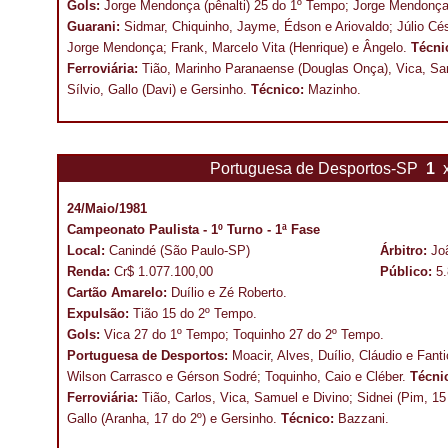
Gols:
Jorge Mendonça (pênalti) 25 do 1º Tempo; Jorge Mendonça
Guarani:
Sidmar, Chiquinho, Jayme, Édson e Ariovaldo; Júlio Cé
Jorge Mendonça; Frank, Marcelo Vita (Henrique) e Ângelo.
Técni
Ferroviária:
Tião, Marinho Paranaense (Douglas Onça), Vica, Sa
Sílvio, Gallo (Davi) e Gersinho.
Técnico:
Mazinho.
Portuguesa de Desportos-SP
1
24/Maio/1981
Campeonato Paulista - 1º Turno - 1ª Fase
Local:
Canindé (São Paulo-SP)
Árbitro:
Jo
Renda:
Cr$ 1.077.100,00
Público:
5
Cartão Amarelo:
Duílio e Zé Roberto.
Expulsão:
Tião 15 do 2º Tempo.
Gols:
Vica 27 do 1º Tempo; Toquinho 27 do 2º Tempo.
Portuguesa de Desportos:
Moacir, Alves, Duílio, Cláudio e Fan
Wilson Carrasco e Gérson Sodré; Toquinho, Caio e Cléber.
Técni
Ferroviária:
Tião, Carlos, Vica, Samuel e Divino; Sidnei (Pim, 1
Gallo (Aranha, 17 do 2º) e Gersinho.
Técnico:
Bazzani.