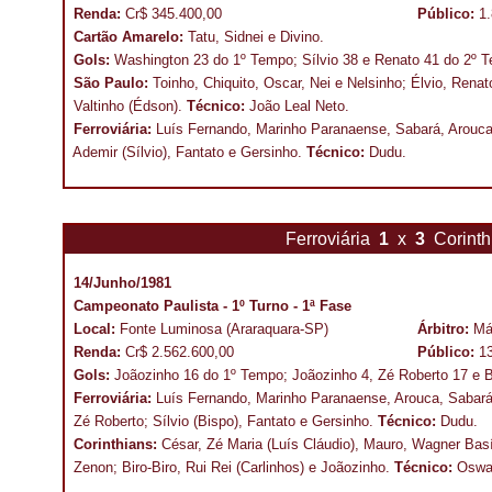
Renda:
Cr$ 345.400,00
Público:
1
Cartão Amarelo:
Tatu, Sidnei e Divino.
Gols:
Washington 23 do 1º Tempo; Sílvio 38 e Renato 41 do 2º 
São Paulo:
Toinho, Chiquito, Oscar, Nei e Nelsinho; Élvio, Renat
Valtinho (Édson).
Técnico:
João Leal Neto.
Ferroviária:
Luís Fernando, Marinho Paranaense, Sabará, Arouca 
Ademir (Sílvio), Fantato e Gersinho.
Técnico:
Dudu.
Ferroviária
1
x
3
Corint
14/Junho/1981
Campeonato Paulista - 1º Turno - 1ª Fase
Local:
Fonte Luminosa (Araraquara-SP)
Árbitro:
Má
Renda:
Cr$ 2.562.600,00
Público:
1
Gols:
Joãozinho 16 do 1º Tempo; Joãozinho 4, Zé Roberto 17 e B
Ferroviária:
Luís Fernando, Marinho Paranaense, Arouca, Sabará 
Zé Roberto; Sílvio (Bispo), Fantato e Gersinho.
Técnico:
Dudu.
Corinthians:
César, Zé Maria (Luís Cláudio), Mauro, Wagner Bas
Zenon; Biro-Biro, Rui Rei (Carlinhos) e Joãozinho.
Técnico:
Oswal