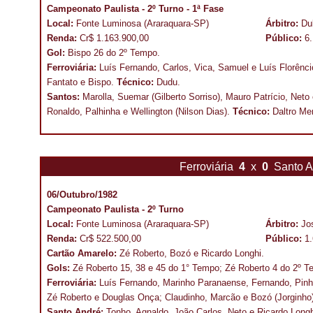
Campeonato Paulista - 2º Turno - 1ª Fase
Local:
Fonte Luminosa (Araraquara-SP)
Árbitro:
Du
Renda:
Cr$ 1.163.900,00
Público:
6
Gol:
Bispo 26 do 2º Tempo.
Ferroviária:
Luís Fernando, Carlos, Vica, Samuel e Luís Florêncio
Fantato e Bispo.
Técnico:
Dudu.
Santos:
Marolla, Suemar (Gilberto Sorriso), Mauro Patrício, Neto
Ronaldo, Palhinha e Wellington (Nilson Dias).
Técnico:
Daltro Me
Ferroviária
4
x
0
Santo 
06/Outubro/1982
Campeonato Paulista - 2º Turno
Local:
Fonte Luminosa (Araraquara-SP)
Árbitro:
Jo
Renda:
Cr$ 522.500,00
Público:
1
Cartão Amarelo:
Zé Roberto, Bozó e Ricardo Longhi.
Gols:
Zé Roberto 15, 38 e 45 do 1° Tempo; Zé Roberto 4 do 2º T
Ferroviária:
Luís Fernando, Marinho Paranaense, Fernando, Pinhe
Zé Roberto e Douglas Onça; Claudinho, Marcão e Bozó (Jorginho
Santo André:
Tonho, Agnaldo, João Carlos, Neto e Ricardo Longhi