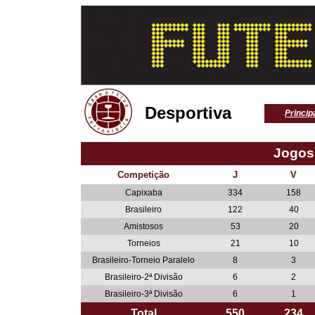
Desportiva
Princip
Jogos
Competição
J
V
Capixaba
334
158
Brasileiro
122
40
Amistosos
53
20
Torneios
21
10
Brasileiro-Torneio Paralelo
8
3
Brasileiro-2ª Divisão
6
2
Brasileiro-3ª Divisão
6
1
Total
550
234