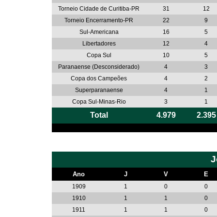
Torneio Cidade de Curitiba-PR
31
12
Torneio Encerramento-PR
22
9
Sul-Americana
16
5
Libertadores
12
4
Copa Sul
10
5
Paranaense (Desconsiderado)
4
3
Copa dos Campeões
4
2
Superparanaense
4
1
Copa Sul-Minas-Rio
3
1
Total
4.979
2.395
J
Ano
J
V
E
1909
1
0
0
1910
1
1
0
1911
1
1
0