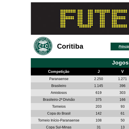
Coritiba
Princip
Jogos
Competição
J
V
Paranaense
2.250
1.271
Brasileiro
1.145
396
Amistosos
619
303
Brasileiro-2ª Divisão
375
166
Torneios
203
93
Copa do Brasil
142
61
Torneio Início-Paranaense
108
50
Copa Sul-Minas
31
13