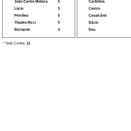
João Carlos Motoca
5
Carlinhos
Lúcio
5
Castro
Petróleo
5
Cavalcânti
Thadeu Ricci
5
Dácio
Bernardo
4
Dau
* Gols Contra:
12