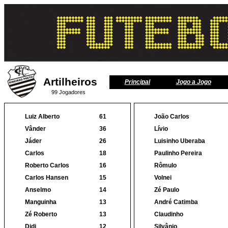
Artilheiros
Principal
Jogo a Jogo
99 Jogadores
Luiz Alberto
61
João Carlos
Vânder
36
Lívio
Jáder
26
Luisinho Uberaba
Carlos
18
Paulinho Pereira
Roberto Carlos
16
Rômulo
Carlos Hansen
15
Volnei
Anselmo
14
Zé Paulo
Manguinha
13
André Catimba
Zé Roberto
13
Claudinho
Didi
12
Silvânio