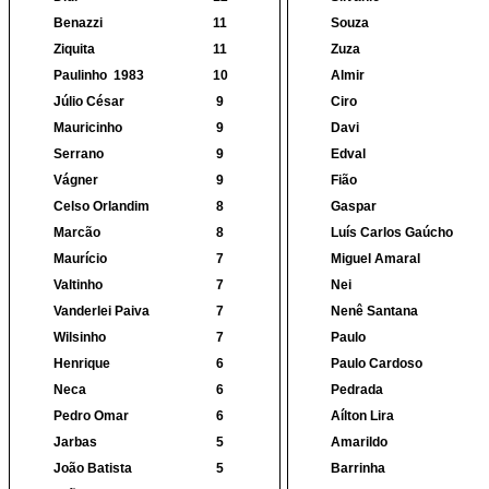
Benazzi
11
Souza
Ziquita
11
Zuza
Paulinho
1983
10
Almir
Júlio César
9
Ciro
Mauricinho
9
Davi
Serrano
9
Edval
Vágner
9
Fião
Celso Orlandim
8
Gaspar
Marcão
8
Luís Carlos Gaúcho
Maurício
7
Miguel Amaral
Valtinho
7
Nei
Vanderlei Paiva
7
Nenê Santana
Wilsinho
7
Paulo
Henrique
6
Paulo Cardoso
Neca
6
Pedrada
Pedro Omar
6
Aílton Lira
Jarbas
5
Amarildo
João Batista
5
Barrinha