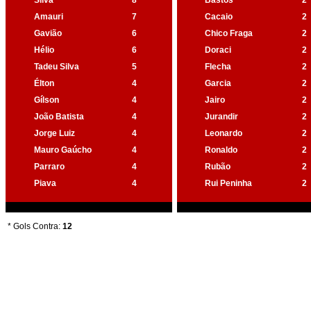
Silva
8
Bastos
2
Amauri
7
Cacaio
2
Gavião
6
Chico Fraga
2
Hélio
6
Doraci
2
Tadeu Silva
5
Flecha
2
Élton
4
Garcia
2
Gílson
4
Jairo
2
João Batista
4
Jurandir
2
Jorge Luiz
4
Leonardo
2
Mauro Gaúcho
4
Ronaldo
2
Parraro
4
Rubão
2
Piava
4
Rui Peninha
2
* Gols Contra:
12