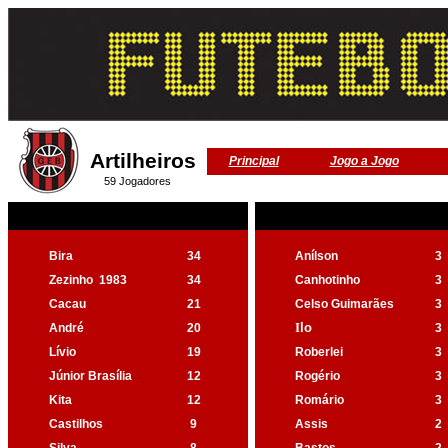
Artilheiros
Principal
Jogo a Jogo
59 Jogadores
Bira
34
Anílson
3
Zezinho
1983
34
Canhotinho
3
Cacau
21
Celso Guimarães
3
I
lo
André
20
3
Lívio
19
Roberlei
3
Júnior Brasília
12
Rogério
3
Kita
12
Romário
3
Castilhos
9
Assis
2