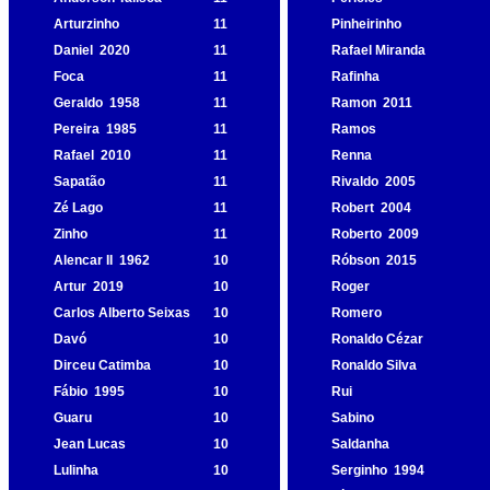
Arturzinho
11
Pinheirinho
Daniel
2020
11
Rafael Miranda
Foca
11
Rafinha
Geraldo
1958
11
Ramon
2011
Pereira
1985
11
Ramos
Rafael
2010
11
Renna
Sapatão
11
Rivaldo
2005
Zé Lago
11
Robert
2004
Zinho
11
Roberto
2009
Alencar II
1962
10
Róbson
2015
Artur
2019
10
Roger
Carlos Alberto Seixas
10
Romero
Davó
10
Ronaldo Cézar
Dirceu Catimba
10
Ronaldo Silva
Fábio
1995
10
Rui
Guaru
10
Sabino
Jean Lucas
10
Saldanha
Lulinha
10
Serginho
1994