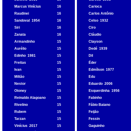
Marcus Vinícius
16
Carioca
Raudinei
16
Carlos Antônio
Sandoval
1954
16
Celso
1932
Siri
16
Ciro
Zanata
16
Cláudio
Armandinho
15
Clayson
Aurélio
15
Dedé
1939
Edinho
1981
15
Dil
Freitas
15
Éder
Ivan
15
Edmílson
1977
Miltão
15
Edu
Nestor
15
Eduardo
2006
Otoney
15
Esquerdinha
1956
Reinaldo Alagoano
15
Fabinho
Rivelino
15
Fábio Baiano
Rubem
15
Feijão
Tarzan
15
Fessin
Vinícius
2017
15
Gaguinho