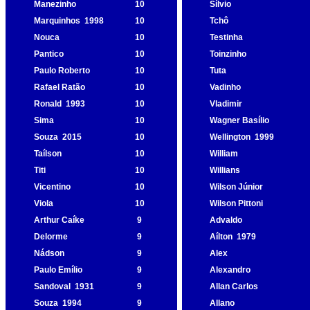
Manezinho
10
Sílvio
Marquinhos
1998
10
Tchô
Nouca
10
Testinha
Pantico
10
Toinzinho
Paulo Roberto
10
Tuta
Rafael Ratão
10
Vadinho
Ronald
1993
10
Vladimir
Sima
10
Wagner Basílio
Souza
2015
10
Wellington
1999
Taílson
10
William
Titi
10
Willians
Vicentino
10
Wilson Júnior
Viola
10
Wilson Pittoni
Arthur Caíke
9
Advaldo
Delorme
9
Aílton
1979
Nádson
9
Alex
Paulo Emílio
9
Alexandro
Sandoval
1931
9
Allan Carlos
Souza
1994
9
Allano