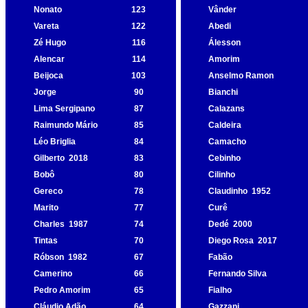
Nonato
123
Vânder
Vareta
122
Abedi
Zé Hugo
116
Álesson
Alencar
114
Amorim
Beijoca
103
Anselmo Ramon
Jorge
90
Bianchi
Lima Sergipano
87
Calazans
Raimundo Mário
85
Caldeira
Léo Briglia
84
Camacho
Gilberto
2018
83
Cebinho
Bobô
80
Cilinho
Gereco
78
Claudinho
1952
Marito
77
Curê
Charles
1987
74
Dedé
2000
Tintas
70
Diego Rosa
2017
Róbson
1982
67
Fabão
Camerino
66
Fernando Silva
Pedro Amorim
65
Fialho
Cláudio Adão
64
Gazzani