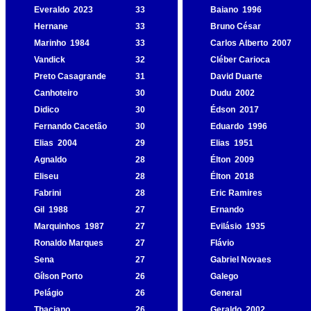
Everaldo
2023
33
Baiano
1996
Hernane
33
Bruno César
Marinho
1984
33
Carlos Alberto
2007
Vandick
32
Cléber Carioca
Preto Casagrande
31
David Duarte
Canhoteiro
30
Dudu
2002
Didico
30
Édson
2017
Fernando Cacetão
30
Eduardo
1996
Elias
2004
29
Elias
1951
Agnaldo
28
Élton
2009
Eliseu
28
Élton
2018
Fabrini
28
Eric Ramires
Gil
1988
27
Ernando
Marquinhos
1987
27
Evilásio
1935
Ronaldo Marques
27
Flávio
Sena
27
Gabriel Novaes
Gílson Porto
26
Galego
Pelágio
26
General
Thaciano
26
Geraldo
2002