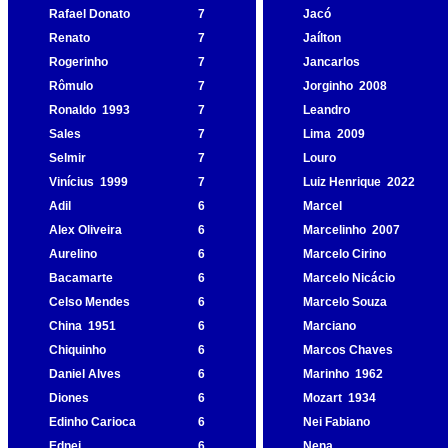
Rafael Donato
7
Jacó
Renato
7
Jaílton
Rogerinho
7
Jancarlos
Rômulo
7
Jorginho
2008
Ronaldo
1993
7
Leandro
Sales
7
Lima
2009
Selmir
7
Louro
Vinícius
1999
7
Luiz Henrique
2022
Adil
6
Marcel
Alex Oliveira
6
Marcelinho
2007
Aurelino
6
Marcelo Cirino
Bacamarte
6
Marcelo Nicácio
Celso Mendes
6
Marcelo Souza
China
1951
6
Marciano
Chiquinho
6
Marcos Chaves
Daniel Alves
6
Marinho
1962
Diones
6
Mozart
1934
Edinho Carioca
6
Nei Fabiano
Ednei
6
Nena