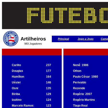
Artilheiros
Principal
Jogo a Jogo
Camp
983 Jogadores
Carlito
237
Nenê
1986
Douglas
177
Othon
Hamílton
164
Paulo César
1980
Uéslei
146
Perivaldo
Osni
135
Rezende
Biriba
129
Rogério
2007
Izaltino
124
Rogério Martins
Marcelo Ramos
123
Tiago Real