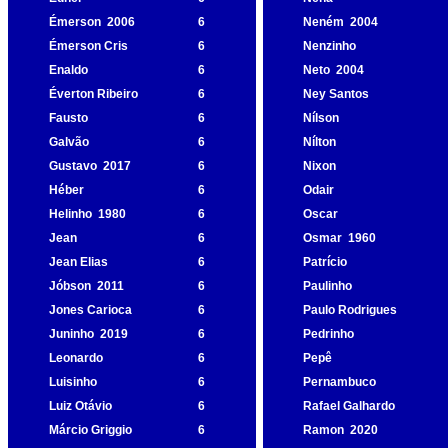
Émerson
2006
6
Neném
2004
Émerson Cris
6
Nenzinho
Enaldo
6
Neto
2004
Éverton Ribeiro
6
Ney Santos
Fausto
6
Nílson
Galvão
6
Nílton
Gustavo
2017
6
Nixon
Héber
6
Odair
Helinho
1980
6
Oscar
Jean
6
Osmar
1960
Jean Elias
6
Patrício
Jóbson
2011
6
Paulinho
Jones Carioca
6
Paulo Rodrigues
Juninho
2019
6
Pedrinho
Leonardo
6
Pepê
Luisinho
6
Pernambuco
Luiz Otávio
6
Rafael Galhardo
Márcio Griggio
6
Ramon
2020