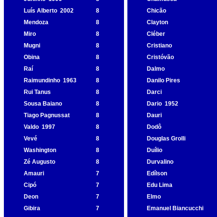
Luís Alberto
2002
8
Chicão
Mendoza
8
Clayton
Miro
8
Cléber
Mugni
8
Cristiano
Obina
8
Cristóvão
Raí
8
Dalmo
Raimundinho
1963
8
Danilo Pires
Rui Tanus
8
Darci
Sousa Baiano
8
Dario
1952
Tiago Pagnussat
8
Dauri
Valdo
1997
8
Dodô
Vevé
8
Douglas Grolli
Washington
8
Duílio
Zé Augusto
8
Durvalino
Amauri
7
Edílson
Cipó
7
Edu Lima
Deon
7
Elmo
Gibira
7
Emanuel Biancucchi