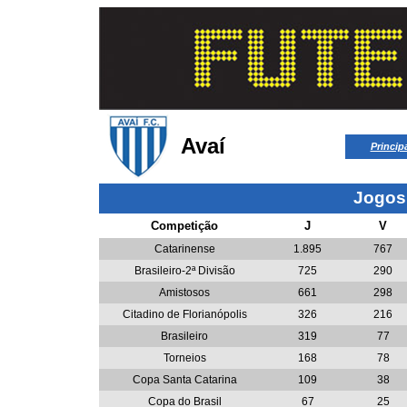
Avaí
Princip
Jogos
Competição
J
V
Catarinense
1.895
767
Brasileiro-2ª Divisão
725
290
Amistosos
661
298
Citadino de Florianópolis
326
216
Brasileiro
319
77
Torneios
168
78
Copa Santa Catarina
109
38
Copa do Brasil
67
25