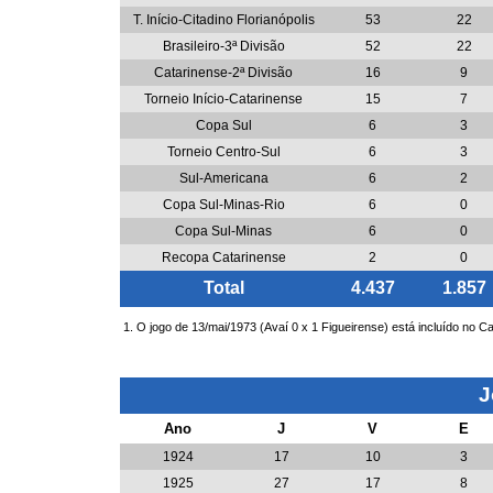
T. Início-Citadino Florianópolis
53
22
Brasileiro-3ª Divisão
52
22
Catarinense-2ª Divisão
16
9
Torneio Início-Catarinense
15
7
Copa Sul
6
3
Torneio Centro-Sul
6
3
Sul-Americana
6
2
Copa Sul-Minas-Rio
6
0
Copa Sul-Minas
6
0
Recopa Catarinense
2
0
Total
4.437
1.857
1. O jogo de 13/mai/1973 (Avaí 0 x 1 Figueirense) está incluído no C
J
Ano
J
V
E
1924
17
10
3
1925
27
17
8