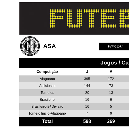
ASA
Principal
Jogos / C
Competição
J
V
Alagoano
395
172
Amistosos
144
73
Torneios
20
13
Brasileiro
16
6
Brasileiro-2ª Divisão
16
5
Torneio Início-Alagoano
7
0
Total
598
269