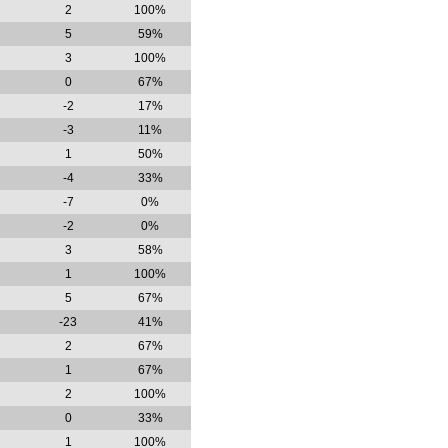
2
100%
5
59%
3
100%
0
67%
-2
17%
-3
11%
1
50%
-4
33%
-7
0%
-2
0%
3
58%
1
100%
5
67%
-23
41%
2
67%
1
67%
2
100%
0
33%
1
100%