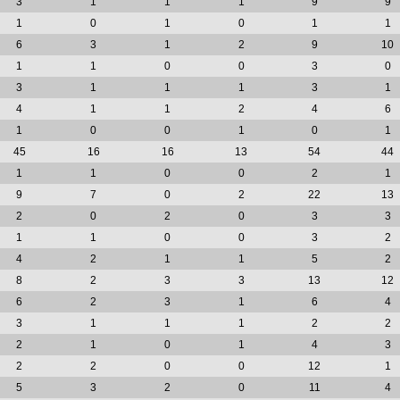
3
1
1
1
9
9
1
0
1
0
1
1
6
3
1
2
9
10
1
1
0
0
3
0
3
1
1
1
3
1
4
1
1
2
4
6
1
0
0
1
0
1
45
16
16
13
54
44
1
1
0
0
2
1
9
7
0
2
22
13
2
0
2
0
3
3
1
1
0
0
3
2
4
2
1
1
5
2
8
2
3
3
13
12
6
2
3
1
6
4
3
1
1
1
2
2
2
1
0
1
4
3
2
2
0
0
12
1
5
3
2
0
11
4