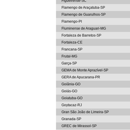
Figueirense-SC
Flamengo de Araçatuba-SP
Flamengo de Guarulhos-SP
Flamengo-PI
Fluminense de Araguari-MG
Fortaleza de Barretos-SP
Fortaleza-CE
Francana-SP
Frutal-MG
Garça-SP
GEMA de Monte Aprazível-SP
GERA de Apucarana-PR
Goiânia-GO
Goiás-GO
Goiatuba-GO
Goytacaz-RJ
Gran São João de Limeira-SP
Granada-SP
GREC de Mirassol-SP