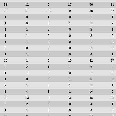
38
12
9
17
56
81
33
11
13
9
38
37
1
0
1
0
1
1
1
0
0
1
1
2
1
1
0
0
2
1
1
1
0
0
3
0
1
1
0
0
1
0
2
0
2
0
2
2
1
1
0
0
4
1
16
1
5
10
11
27
4
2
1
1
6
4
1
1
0
0
1
0
1
0
0
1
0
2
2
1
0
1
1
1
8
4
3
1
14
9
18
13
2
3
46
21
2
2
0
0
4
1
1
1
0
0
4
0