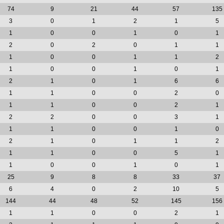
74
9
21
44
57
135
3
0
1
2
1
5
1
0
0
1
0
1
2
0
2
0
1
1
1
0
0
1
1
2
1
0
0
1
0
1
2
1
0
1
6
6
1
1
0
0
2
0
1
1
0
0
2
1
2
2
0
0
3
1
1
1
0
0
1
0
2
1
0
1
1
2
1
1
0
0
5
1
1
0
0
1
0
1
25
9
8
8
33
37
6
4
0
2
10
5
144
44
48
52
145
156
1
1
0
0
2
1