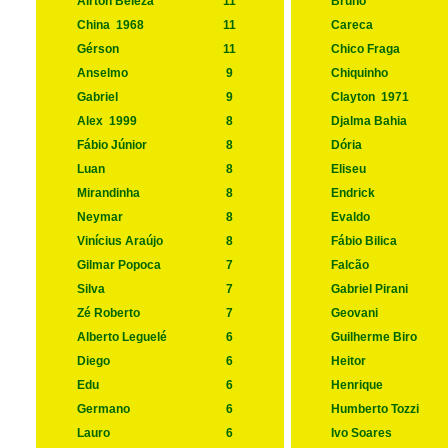
Aírton Beleza
11
Bruno
China
1968
11
Careca
Gérson
11
Chico Fraga
Anselmo
9
Chiquinho
Gabriel
9
Clayton
1971
Alex
1999
8
Djalma Bahia
Fábio Júnior
8
Dória
Luan
8
Eliseu
Mirandinha
8
Endrick
Neymar
8
Evaldo
Vinícius Araújo
8
Fábio Bilica
Gilmar Popoca
7
Falcão
Silva
7
Gabriel Pirani
Zé Roberto
7
Geovani
Alberto Leguelé
6
Guilherme Biro
Diego
6
Heitor
Edu
6
Henrique
Germano
6
Humberto Tozzi
Lauro
6
Ivo Soares