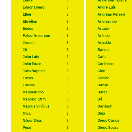
Edmar
3
Anderson Talisca
Édson Boaro
3
André Luís
Élber
3
Andreas Pereira
Elivélton
3
Andrezinho
Eudes
3
Araújo
Felipe Anderson
3
Arlindo
Jérson
3
Arnaldo
Jô
3
Batista
João Luís
3
Cafu
João Paulo
3
Carlinhos
Júlio Baptista
3
Cléo
Lucas
3
Coelho
Lulinha
3
Danilo
Manoelzinho
3
Darci
Marcelo
1975
3
Dé
Marcus Vinícius
3
Denílson
Mica
3
Dida
Nílson Dias
3
Diego Carlos
Pepê
3
Diego Souza