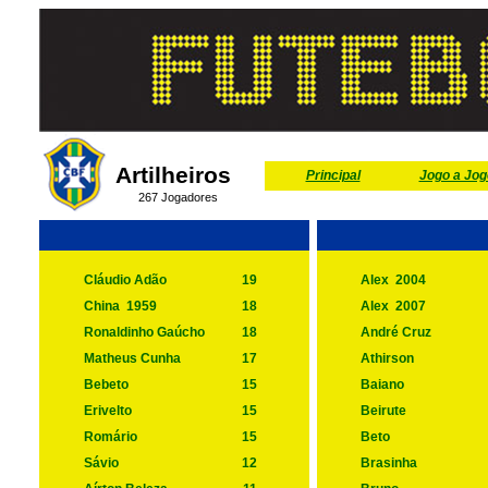
Artilheiros
Principal
Jogo a Jog
267 Jogadores
Cláudio Adão
19
Alex
2004
China
1959
18
Alex
2007
Ronaldinho Gaúcho
18
André Cruz
Matheus Cunha
17
Athirson
Bebeto
15
Baiano
Erivelto
15
Beirute
Romário
15
Beto
Sávio
12
Brasinha