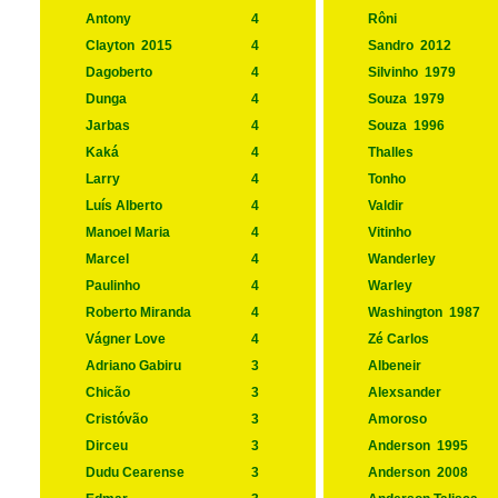
Antony
4
Rôni
Clayton
2015
4
Sandro
2012
Dagoberto
4
Silvinho
1979
Dunga
4
Souza
1979
Jarbas
4
Souza
1996
Kaká
4
Thalles
Larry
4
Tonho
Luís Alberto
4
Valdir
Manoel Maria
4
Vitinho
Marcel
4
Wanderley
Paulinho
4
Warley
Roberto Miranda
4
Washington
1987
Vágner Love
4
Zé Carlos
Adriano Gabiru
3
Albeneir
Chicão
3
Alexsander
Cristóvão
3
Amoroso
Dirceu
3
Anderson
1995
Dudu Cearense
3
Anderson
2008