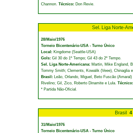
Channon.
Técnico:
Don Revie.
Sel. Liga Norte-Am
28/Maio/1976
Torneio Bicentenário-USA - Turno Único
Local:
Kingdome (Seattle-USA)
Gols:
Gil 30 do 1º Tempo; Gil 43 do 2º Tempo.
Sel. Liga Norte-Americana:
Martin, Mike England, 
Tommy Smith; Clements, Kowalik (Veee), Chinaglia e 
Brasil:
Leão, Orlando, Miguel, Beto Fuscão (Amaral) 
Rivelino; Gil, Zico, Roberto Dinamite e Lula.
Técnico
* Partida Não-Oficial.
Brasil
4
31/Maio/1976
Torneio Bicentenário-USA - Turno Único