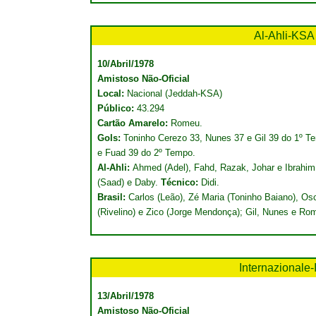
Al-Ahli-KSA
10/Abril/1978
Amistoso Não-Oficial
Local:
Nacional (Jeddah-KSA)
Público:
43.294
Cartão Amarelo:
Romeu.
Gols:
Toninho Cerezo 33, Nunes 37 e Gil 39 do 1º 
e Fuad 39 do 2º Tempo.
Al-Ahli:
Ahmed (Adel), Fahd, Razak, Johar e Ibrahim
(Saad) e Daby.
Técnico:
Didi.
Brasil:
Carlos (Leão), Zé Maria (Toninho Baiano), Osc
(Rivelino) e Zico (Jorge Mendonça); Gil, Nunes e R
Internazionale-
13/Abril/1978
Amistoso Não-Oficial