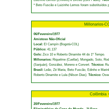
* Beto Fuscão e Luizinho Lemos foram substituídos por
Millonarios-C
06/Fevereiro/1977
Amistoso Não-Oficial
Local:
El Campín (Bogotá-COL)
Público:
41.137
Gols:
Zico 10 e Roberto Dinamite 44 do 1º Tempo.
Millonarios:
Riquelme (Cuellar), Mongado, Soto, Ro
(Sanjuán); González, Moreno e Convert.
Técnico:
Ru
Brasil:
Leão, Zé Maria, Beto Fuscão, Edinho e Marinh
Roberto Dinamite e Lula (Nilson Dias).
Técnico:
Oswa
Colômbia
20/Fevereiro/1977
Eliminatórias da Copa do Mundo - 1ª Fase