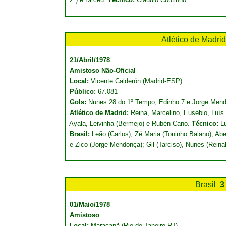
Atlético de Madr
21/Abril/1978
Amistoso Não-Oficial
Local:
Vicente Calderón (Madrid-ESP)
Público:
67.081
Gols:
Nunes 28 do 1º Tempo; Edinho 7 e Jorge Mend
Atlético de Madrid:
Reina, Marcelino, Eusébio, Luís 
Ayala, Leivinha (Bermejo) e Rubén Cano.
Técnico:
Lu
Brasil:
Leão (Carlos), Zé Maria (Toninho Baiano), Abe
e Zico (Jorge Mendonça); Gil (Tarciso), Nunes (Rein
Brasil
3
01/Maio/1978
Amistoso
Local:
Maracanã (Rio de Janeiro-RJ)