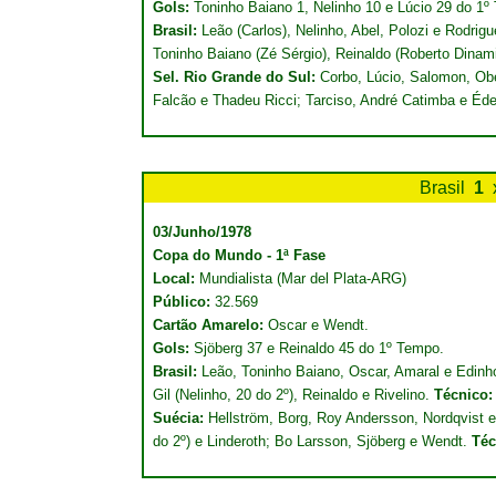
Gols:
Toninho Baiano 1, Nelinho 10 e Lúcio 29 do 1º 
Brasil:
Leão (Carlos), Nelinho, Abel, Polozi e Rodrig
Toninho Baiano (Zé Sérgio), Reinaldo (Roberto Dina
Sel. Rio Grande do Sul:
Corbo, Lúcio, Salomon, Obe
Falcão e Thadeu Ricci; Tarciso, André Catimba e Éde
Brasil
1
03/Junho/1978
Copa do Mundo - 1ª Fase
Local:
Mundialista (Mar del Plata-ARG)
Público:
32.569
Cartão Amarelo:
Oscar e Wendt.
Gols:
Sjöberg 37 e Reinaldo 45 do 1º Tempo.
Brasil:
Leão, Toninho Baiano, Oscar, Amaral e Edinho;
Gil (Nelinho, 20 do 2º), Reinaldo e Rivelino.
Técnico
Suécia:
Hellström, Borg, Roy Andersson, Nordqvist e
do 2º) e Linderoth; Bo Larsson, Sjöberg e Wendt.
Téc