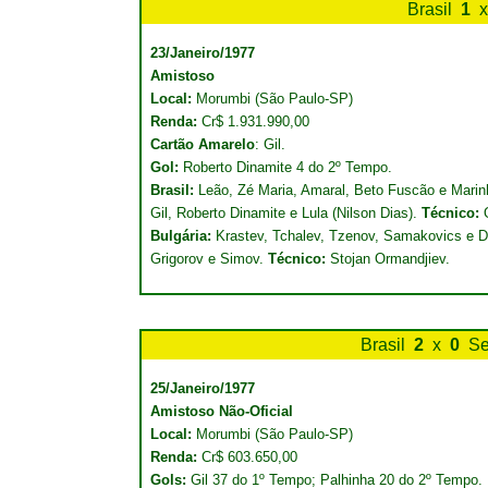
Brasil
1
x
23/Janeiro/1977
Amistoso
Local:
Morumbi (São Paulo-SP)
Renda:
Cr$ 1.931.990,00
Cartão Amarelo
: Gil.
Gol:
Roberto Dinamite 4 do 2º Tempo.
Brasil:
Leão, Zé Maria, Amaral, Beto Fuscão e Marinh
Gil, Roberto Dinamite e Lula (Nilson Dias).
Técnico:
O
Bulgária:
Krastev, Tchalev, Tzenov, Samakovics e De
Grigorov e Simov.
Técnico:
Stojan Ormandjiev.
Brasil
2
x
0
Se
25/Janeiro/1977
Amistoso Não-Oficial
Local:
Morumbi (São Paulo-SP)
Renda:
Cr$ 603.650,00
Gols:
Gil 37 do 1º Tempo; Palhinha 20 do 2º Tempo.