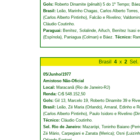
Gols:
Roberto Dinamite (pênalti) 5 do 1º Tempo; Báe
Brasil:
Leão, Marinho Chagas, Carlos Alberto Torres
(Carlos Alberto Pintinho), Falcão e Rivelino; Valdom
Cláudio Coutinho.
Paraguai:
Benítez, Solalinde, Aifuch, Benítez Isasi 
(Espínola), Paniagua (Colman) e Báez.
Técnico:
Ram
Brasil
4
x
2
Sel.
05/Junho/1977
Amistoso Não-Oficial
Local:
Maracanã (Rio de Janeiro-RJ)
Renda:
Cr$ 548.152,50
Gols:
Gil 13, Marcelo 19, Roberto Dinamite 39 e Riv
Brasil:
Leão, Zé Maria (Orlando), Amaral, Edinho e 
(Carlos Alberto Pintinho), Paulo Isidoro e Rivelino (D
Técnico:
Cláudio Coutinho.
Sel. Rio de Janeiro:
Mazarópi, Toninho Baiano (Peri
Zé Mário, Carpegiani e Zanata (Merica); Osni (Luizi
Orlando Fantoni.