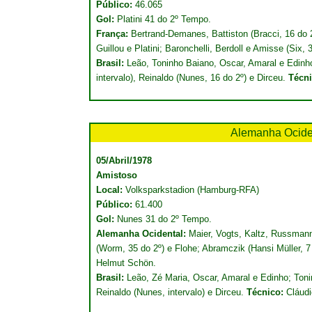
Público:
46.065
Gol:
Platini 41 do 2º Tempo.
França:
Bertrand-Demanes, Battiston (Bracci, 16 do 2
Guillou e Platini; Baronchelli, Berdoll e Amisse (Six, 
Brasil:
Leão, Toninho Baiano, Oscar, Amaral e Edinho;
intervalo), Reinaldo (Nunes, 16 do 2º) e Dirceu.
Técn
Alemanha Ocide
05/Abril/1978
Amistoso
Local:
Volksparkstadion (Hamburg-RFA)
Público:
61.400
Gol:
Nunes 31 do 2º Tempo.
Alemanha Ocidental:
Maier, Vogts, Kaltz, Russmann 
(Worm, 35 do 2º) e Flohe; Abramczik (Hansi Müller, 
Helmut Schön.
Brasil:
Leão, Zé Maria, Oscar, Amaral e Edinho; Tonin
Reinaldo (Nunes, intervalo) e Dirceu.
Técnico:
Cláudi