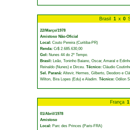
Brasil
1
x
0
22/Março/1978
Amistoso Não-Oficial
Local:
Couto Pereira (Curitiba-PR)
Renda:
Cr$ 2.685.630,00
Gol:
Nunes 44 do 2º Tempo.
Brasil:
Leão, Toninho Baiano, Oscar, Amaral e Edinho;
Reinaldo (Nunes) e Dirceu.
Técnico:
Cláudio Coutinh
Sel. Paraná:
Altevir, Hermes, Gilberto, Deodoro e Clá
Wilton, Bira Lopes (Edu) e Aladim.
Técnico:
Odilon Si
França
1
01/Abril/1978
Amistoso
Local:
Parc des Princes (Paris-FRA)