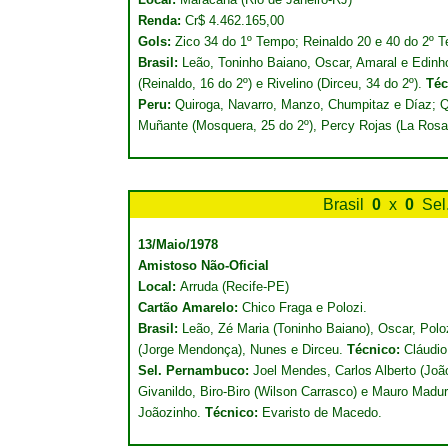
Renda:
Cr$ 4.462.165,00
Gols:
Zico 34 do 1º Tempo; Reinaldo 20 e 40 do 2º 
Brasil:
Leão, Toninho Baiano, Oscar, Amaral e Edinho
(Reinaldo, 16 do 2º) e Rivelino (Dirceu, 34 do 2º).
Téc
Peru:
Quiroga, Navarro, Manzo, Chumpitaz e Díaz; Qu
Muñante (Mosquera, 25 do 2º), Percy Rojas (La Rosa,
Brasil
0
x
0
Sel
13/Maio/1978
Amistoso Não-Oficial
Local:
Arruda (Recife-PE)
Cartão Amarelo:
Chico Fraga e Polozi.
Brasil:
Leão, Zé Maria (Toninho Baiano), Oscar, Polo
(Jorge Mendonça), Nunes e Dirceu.
Técnico:
Cláudio
Sel. Pernambuco:
Joel Mendes, Carlos Alberto (Joã
Givanildo, Biro-Biro (Wilson Carrasco) e Mauro Madu
Joãozinho.
Técnico:
Evaristo de Macedo.