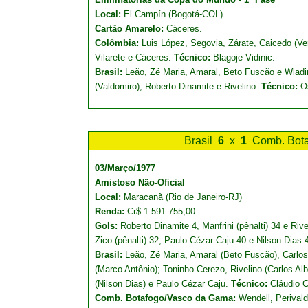
Local:
El Campín (Bogotá-COL)
Cartão Amarelo:
Cáceres.
Colômbia:
Luis López, Segovia, Zárate, Caicedo (Ve
Vilarete e Cáceres.
Técnico:
Blagoje Vidinic.
Brasil:
Leão, Zé Maria, Amaral, Beto Fuscão e Wladim
(Valdomiro), Roberto Dinamite e Rivelino.
Técnico:
O
Brasil
6
x
1
Comb. Bot
03/Março/1977
Amistoso Não-Oficial
Local:
Maracanã (Rio de Janeiro-RJ)
Renda:
Cr$ 1.591.755,00
Gols:
Roberto Dinamite 4, Manfrini (pênalti) 34 e Riv
Zico (pênalti) 32, Paulo Cézar Caju 40 e Nilson Dias
Brasil:
Leão, Zé Maria, Amaral (Beto Fuscão), Carlos
(Marco Antônio); Toninho Cerezo, Rivelino (Carlos Alb
(Nilson Dias) e Paulo Cézar Caju.
Técnico:
Cláudio C
Comb. Botafogo/Vasco da Gama:
Wendell, Perival