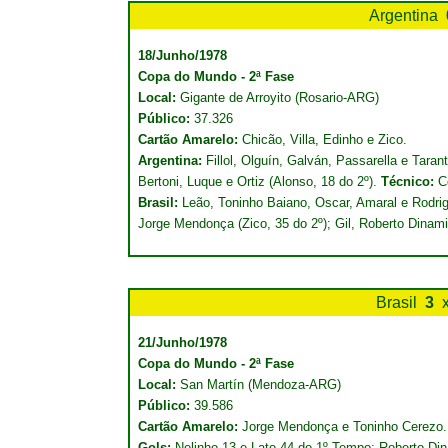
Argentina
18/Junho/1978
Copa do Mundo - 2ª Fase
Local:
Gigante de Arroyito (Rosario-ARG)
Público:
37.326
Cartão Amarelo:
Chicão, Villa, Edinho e Zico.
Argentina:
Fillol, Olguín, Galván, Passarella e Tarant
Bertoni, Luque e Ortiz (Alonso, 18 do 2º).
Técnico:
Cé
Brasil:
Leão, Toninho Baiano, Oscar, Amaral e Rodrig
Jorge Mendonça (Zico, 35 do 2º); Gil, Roberto Dinami
Brasil
3
21/Junho/1978
Copa do Mundo - 2ª Fase
Local:
San Martín (Mendoza-ARG)
Público:
39.586
Cartão Amarelo:
Jorge Mendonça e Toninho Cerezo.
Gols:
Nelinho 13 e Lato 44 do 1º Tempo; Roberto Din