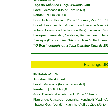
Taça do Atlântico / Taça Oswaldo Cruz
Local:
Maracanã (Rio de Janeiro-RJ)
Renda:
Cr$ 504.800,00
Gols:
Roberto Dinamite 25 do 1º Tempo; Zico 15, Ro
Brasil:
Leão, Getúlio, Miguel, Beto Fuscão e Marco An
Roberto Dinamite e Flecha (Edu Bala).
Técnico:
Oswa
Paraguai:
Fernández, Solalinde, Benítez Isasi, Fleita
Paniagua (Díaz) e Báez.
Técnico:
Ramón Rodríguez
* O Brasil conquistou a Taça Oswaldo Cruz de 19
Flamengo-B
06/Outubro/1976
Amistoso Não-Oficial
Local:
Maracanã (Rio de Janeiro-RJ)
Renda:
Cr$ 2.801.636,00
Gols:
Paulinho 4 e Luís Paulo 11 do 1º Tempo.
Flamengo:
Cantarele, Dequinha, Rondinelli (Paolino
Thadeu Ricci (Dendê); Paulinho (Adílio), Zico (Júnior