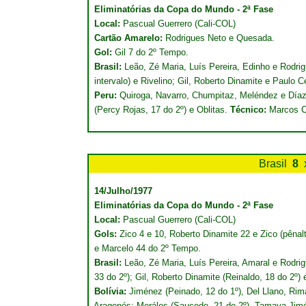
Eliminatórias da Copa do Mundo - 2ª Fase
Local:
Pascual Guerrero (Cali-COL)
Cartão Amarelo:
Rodrigues Neto e Quesada.
Gol:
Gil 7 do 2º Tempo.
Brasil:
Leão, Zé Maria, Luís Pereira, Edinho e Rodrig
intervalo) e Rivelino; Gil, Roberto Dinamite e Paulo 
Peru:
Quiroga, Navarro, Chumpitaz, Meléndez e Díaz
(Percy Rojas, 17 do 2º) e Oblitas.
Técnico:
Marcos C
Brasil
8
14/Julho/1977
Eliminatórias da Copa do Mundo - 2ª Fase
Local:
Pascual Guerrero (Cali-COL)
Gols:
Zico 4 e 10, Roberto Dinamite 22 e Zico (pênalt
e Marcelo 44 do 2º Tempo.
Brasil:
Leão, Zé Maria, Luís Pereira, Amaral e Rodrig
33 do 2º); Gil, Roberto Dinamite (Reinaldo, 18 do 2º)
Bolívia:
Jiménez (Peinado, 12 do 1º), Del Llano, Ri
Aragonés; Moráles (Saucedo, 21 do 2º), Tamaya Jimé