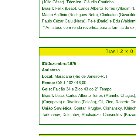
(Júlio César).
Técnico:
Cláudio Coutinho.
Brasil:
Félix (Leão), Carlos Alberto Torres (Wladimir
Marco Antônio (Rodrigues Neto); Clodoaldo (Givanildo)
Paulo Cézar Caju (Neca), Pelé (Dario) e Edu (Valdom
* Amistoso com renda revertida para a família do ex
Brasil
2
x
0
01/Dezembro/1976
Amistoso
Local:
Maracanã (Rio de Janeiro-RJ)
Renda:
Cr$ 1.102.016,00
Gols:
Falcão 34 e Zico 43 do 2º Tempo.
Brasil:
Leão, Carlos Alberto Torres (Marinho Chagas)
(Caçapava) e Rivelino (Falcão); Gil, Zico, Roberto Di
União Soviética:
Gontar, Kruglov, Olshansky, Khinc
Tarkhanov; Dolmatov, Machaidze, Chesnokov (Kazac