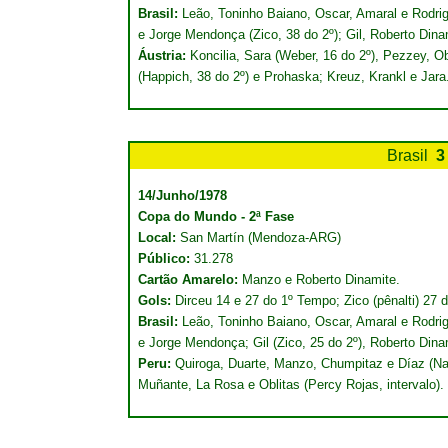
Brasil:
Leão, Toninho Baiano, Oscar, Amaral e Rodrig
e Jorge Mendonça (Zico, 38 do 2º); Gil, Roberto Dina
Áustria:
Koncilia, Sara (Weber, 16 do 2º), Pezzey, O
(Happich, 38 do 2º) e Prohaska; Kreuz, Krankl e Jar
Brasil
3
14/Junho/1978
Copa do Mundo - 2ª Fase
Local:
San Martín (Mendoza-ARG)
Público:
31.278
Cartão Amarelo:
Manzo e Roberto Dinamite.
Gols:
Dirceu 14 e 27 do 1º Tempo; Zico (pênalti) 27 
Brasil:
Leão, Toninho Baiano, Oscar, Amaral e Rodrig
e Jorge Mendonça; Gil (Zico, 25 do 2º), Roberto Dina
Peru:
Quiroga, Duarte, Manzo, Chumpitaz e Díaz (Nav
Muñante, La Rosa e Oblitas (Percy Rojas, intervalo).