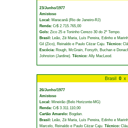
23/Junho/1977
Amistoso
Local:
Maracanã (Rio de Janeiro-RJ)
Renda:
Cr$ 2.715.765,00
Gols:
Zico 25 e Toninho Cerezo 30 do 2º Tempo.
Brasil:
Leão, Zé Maria, Luís Pereira, Edinho e Marin
Gil (Zico), Reinaldo e Paulo Cézar Caju.
Técnico:
Clá
Escócia:
Rough, McGrain, Forsyth, Buchan e Donachi
Johnston (Jardine).
Técnico:
Ally MacLeod.
Brasil
0
x
26/Junho/1977
Amistoso
Local:
Mineirão (Belo Horizonte-MG)
Renda:
Cr$ 3.311.110,00
Cartão Amarelo:
Bogdan.
Brasil:
Leão, Zé Maria, Luís Pereira, Edinho e Marin
Marcelo, Reinaldo e Paulo Cézar Caju.
Técnico:
Cláu