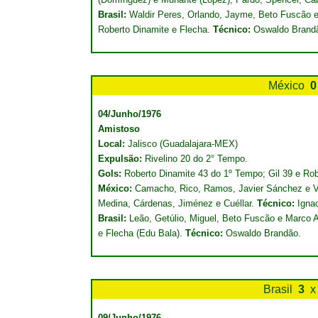
Brasil:
Waldir Peres, Orlando, Jayme, Beto Fuscão e G
Roberto Dinamite e Flecha.
Técnico:
Oswaldo Brand
México
0
04/Junho/1976
Amistoso
Local:
Jalisco (Guadalajara-MEX)
Expulsão:
Rivelino 20 do 2° Tempo.
Gols:
Roberto Dinamite 43 do 1º Tempo; Gil 39 e Ro
México:
Camacho, Rico, Ramos, Javier Sánchez e Váz
Medina, Cárdenas, Jiménez e Cuéllar.
Técnico:
Ignac
Brasil:
Leão, Getúlio, Miguel, Beto Fuscão e Marco An
e Flecha (Edu Bala).
Técnico:
Oswaldo Brandão.
Brasil
3
x
09/Junho/1976