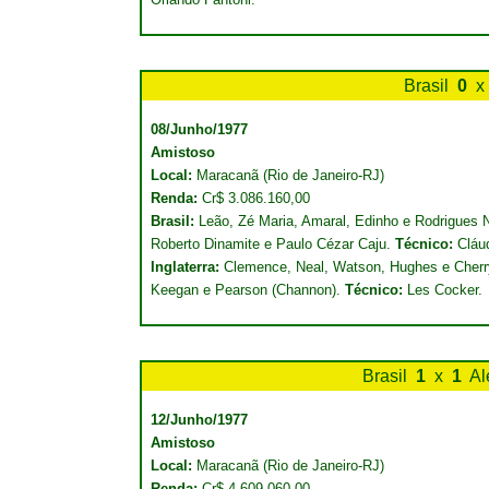
Brasil
0
x
08/Junho/1977
Amistoso
Local:
Maracanã (Rio de Janeiro-RJ)
Renda:
Cr$ 3.086.160,00
Brasil:
Leão, Zé Maria, Amaral, Edinho e Rodrigues Ne
Roberto Dinamite e Paulo Cézar Caju.
Técnico:
Cláu
Inglaterra:
Clemence, Neal, Watson, Hughes e Cherry;
Keegan e Pearson (Channon).
Técnico:
Les Cocker.
Brasil
1
x
1
Al
12/Junho/1977
Amistoso
Local:
Maracanã (Rio de Janeiro-RJ)
Renda:
Cr$ 4.609.060,00