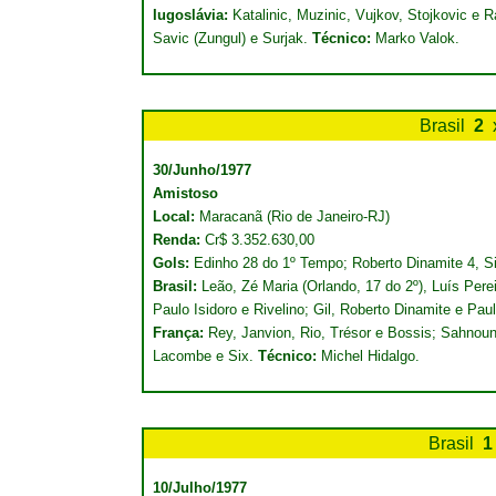
Iugoslávia:
Katalinic, Muzinic, Vujkov, Stojkovic e R
Savic (Zungul) e Surjak.
Técnico:
Marko Valok.
Brasil
2
30/Junho/1977
Amistoso
Local:
Maracanã (Rio de Janeiro-RJ)
Renda:
Cr$ 3.352.630,00
Gols:
Edinho 28 do 1º Tempo; Roberto Dinamite 4, Si
Brasil:
Leão, Zé Maria (Orlando, 17 do 2º), Luís Pere
Paulo Isidoro e Rivelino; Gil, Roberto Dinamite e Pa
França:
Rey, Janvion, Rio, Trésor e Bossis; Sahnoun
Lacombe e Six.
Técnico:
Michel Hidalgo.
Brasil
1
10/Julho/1977