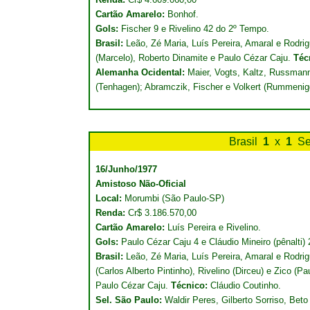
Cartão Amarelo:
Bonhof.
Gols:
Fischer 9 e Rivelino 42 do 2º Tempo.
Brasil:
Leão, Zé Maria, Luís Pereira, Amaral e Rodrig
(Marcelo), Roberto Dinamite e Paulo Cézar Caju.
Téc
Alemanha Ocidental:
Maier, Vogts, Kaltz, Russmann
(Tenhagen); Abramczik, Fischer e Volkert (Rummeni
Brasil
1
x
1
Se
16/Junho/1977
Amistoso Não-Oficial
Local:
Morumbi (São Paulo-SP)
Renda:
Cr$ 3.186.570,00
Cartão Amarelo:
Luís Pereira e Rivelino.
Gols:
Paulo Cézar Caju 4 e Cláudio Mineiro (pênalti)
Brasil:
Leão, Zé Maria, Luís Pereira, Amaral e Rodr
(Carlos Alberto Pintinho), Rivelino (Dirceu) e Zico (P
Paulo Cézar Caju.
Técnico:
Cláudio Coutinho.
Sel. São Paulo:
Waldir Peres, Gilberto Sorriso, Bet