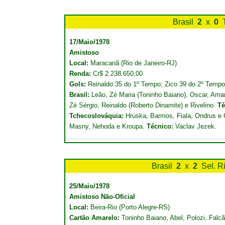
Brasil
2
x
0
17/Maio/1978
Amistoso
Local:
Maracanã (Rio de Janeiro-RJ)
Renda:
Cr$ 2.238.650,00
Gols:
Reinaldo 35 do 1º Tempo; Zico 39 do 2º Tempo
Brasil:
Leão, Zé Maria (Toninho Baiano), Oscar, Amar
Zé Sérgio, Reinaldo (Roberto Dinamite) e Rivelino.
Té
Tchecoslováquia:
Hruska, Barmos, Fiala, Ondrus e 
Masny, Nehoda e Kroupa.
Técnico:
Vaclav Jezek.
Brasil
2
x
2
Sel. R
25/Maio/1978
Amistoso Não-Oficial
Local:
Beira-Rio (Porto Alegre-RS)
Cartão Amarelo:
Toninho Baiano, Abel, Polozi, Falc