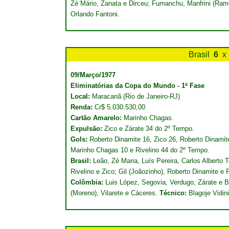
Zé Mário, Zanata e Dirceu; Fumanchu, Manfrini (Ra
Orlando Fantoni.
Brasil
6
x
09/Março/1977
Eliminatórias da Copa do Mundo - 1ª Fase
Local:
Maracanã (Rio de Janeiro-RJ)
Renda:
Cr$ 5.030.530,00
Cartão Amarelo:
Marinho Chagas.
Expulsão:
Zico e Zárate 34 do 2º Tempo.
Gols:
Roberto Dinamite 16, Zico 26, Roberto Dinami
Marinho Chagas 10 e Rivelino 44 do 2º Tempo.
Brasil:
Leão, Zé Maria, Luís Pereira, Carlos Alberto
Rivelino e Zico; Gil (Joãozinho), Roberto Dinamite e
Colômbia:
Luis López, Segovia, Verdugo, Zárate e 
(Moreno), Vilarete e Cáceres.
Técnico:
Blagoje Vidini