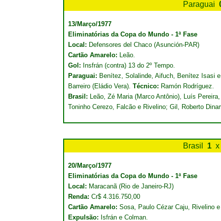
Paraguai
13/Março/1977
Eliminatórias da Copa do Mundo - 1ª Fase
Local:
Defensores del Chaco (Asunción-PAR)
Cartão Amarelo:
Leão.
Gol:
Insfrán (contra) 13 do 2º Tempo.
Paraguai:
Benítez, Solalinde, Aifuch, Benítez Isasi e
Barreiro (Eládio Vera).
Técnico:
Ramón Rodríguez.
Brasil:
Leão, Zé Maria (Marco Antônio), Luís Pereira,
Toninho Cerezo, Falcão e Rivelino; Gil, Roberto Din
Brasil
1
x
20/Março/1977
Eliminatórias da Copa do Mundo - 1ª Fase
Local:
Maracanã (Rio de Janeiro-RJ)
Renda:
Cr$ 4.316.750,00
Cartão Amarelo:
Sosa, Paulo Cézar Caju, Rivelino e 
Expulsão:
Isfrán e Colman.