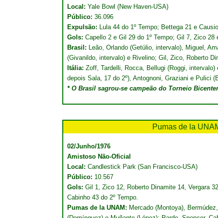
Local:
Yale Bowl (New Haven-USA)
Público:
36.096
Expulsão:
Lula 44 do 1º Tempo; Bettega 21 e Causi
Gols:
Capello 2 e Gil 29 do 1º Tempo; Gil 7, Zico 28
Brasil:
Leão, Orlando (Getúlio, intervalo), Miguel, A
(Givanildo, intervalo) e Rivelino; Gil, Zico, Roberto D
Itália:
Zoff, Tardelli, Rocca, Bellugi (Roggi, intervalo
depois Sala, 17 do 2º), Antognoni, Graziani e Pulici (
* O Brasil sagrou-se campeão do Torneio Bicenten
Pumas de la UN
02/Junho/1976
Amistoso Não-Oficial
Local:
Candlestick Park (San Francisco-USA)
Público:
10.567
Gols:
Gil 1, Zico 12, Roberto Dinamite 14, Vergara 
Cabinho 43 do 2º Tempo.
Pumas de la UNAM:
Mercado (Montoya), Bermúdez, S
(Domínguez) e Muñante (López); Pardo, Spencer, Cab