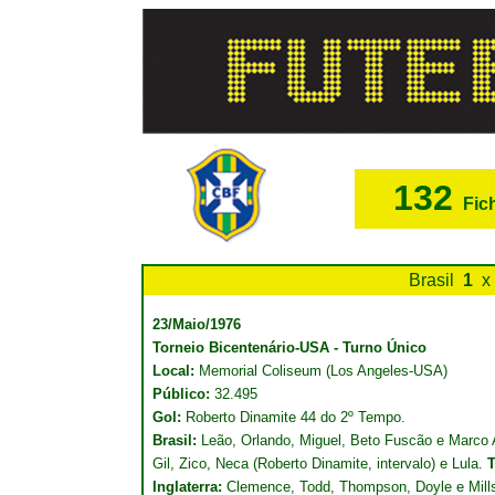
132
Fic
Brasil
1
x
23/Maio/1976
Torneio Bicentenário-USA - Turno Único
Local:
Memorial Coliseum (Los Angeles-USA)
Público:
32.495
Gol:
Roberto Dinamite 44 do 2º Tempo.
Brasil:
Leão, Orlando, Miguel, Beto Fuscão e Marco A
Gil, Zico, Neca (Roberto Dinamite, intervalo) e Lula.
T
Inglaterra:
Clemence, Todd, Thompson, Doyle e Mills