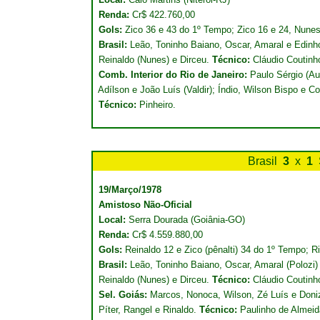
Renda:
Cr$ 422.760,00
Gols:
Zico 36 e 43 do 1º Tempo; Zico 16 e 24, Nunes
Brasil:
Leão, Toninho Baiano, Oscar, Amaral e Edinho;
Reinaldo (Nunes) e Dirceu.
Técnico:
Cláudio Coutinh
Comb. Interior do Rio de Janeiro:
Paulo Sérgio (Au
Adílson e João Luís (Valdir); Índio, Wilson Bispo e Co
Técnico:
Pinheiro.
Brasil
3
x
1
19/Março/1978
Amistoso Não-Oficial
Local:
Serra Dourada (Goiânia-GO)
Renda:
Cr$ 4.559.880,00
Gols:
Reinaldo 12 e Zico (pênalti) 34 do 1º Tempo; R
Brasil:
Leão, Toninho Baiano, Oscar, Amaral (Polozi) 
Reinaldo (Nunes) e Dirceu.
Técnico:
Cláudio Coutinh
Sel. Goiás:
Marcos, Nonoca, Wilson, Zé Luís e Donizet
Píter, Rangel e Rinaldo.
Técnico:
Paulinho de Almeid