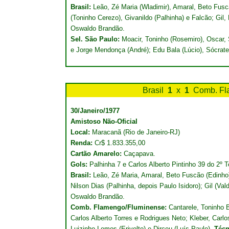
Brasil:
Leão, Zé Maria (Wladimir), Amaral, Beto Fus
(Toninho Cerezo), Givanildo (Palhinha) e Falcão; Gil,
Oswaldo Brandão.
Sel. São Paulo:
Moacir, Toninho (Rosemiro), Oscar, 
e Jorge Mendonça (André); Edu Bala (Lúcio), Sócrate
Brasil
1
x
1
Comb. Fl
30/Janeiro/1977
Amistoso Não-Oficial
Local:
Maracanã (Rio de Janeiro-RJ)
Renda:
Cr$ 1.833.355,00
Cartão Amarelo:
Caçapava.
Gols:
Palhinha 7 e Carlos Alberto Pintinho 39 do 2º 
Brasil:
Leão, Zé Maria, Amaral, Beto Fuscão (Edinho
Nilson Dias (Palhinha, depois Paulo Isidoro); Gil (Va
Oswaldo Brandão.
Comb. Flamengo/Fluminense:
Cantarele, Toninho B
Carlos Alberto Torres e Rodrigues Neto; Kleber, Carlo
Luizinho Lemos (Erivelto) e Dirceu (Luís Paulo).
Técn