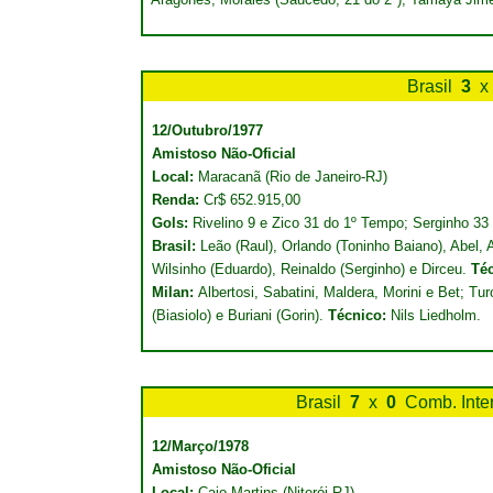
Brasil
3
x
12/Outubro/1977
Amistoso Não-Oficial
Local:
Maracanã (Rio de Janeiro-RJ)
Renda:
Cr$ 652.915,00
Gols:
Rivelino 9 e Zico 31 do 1º Tempo; Serginho 33
Brasil:
Leão (Raul), Orlando (Toninho Baiano), Abel, 
Wilsinho (Eduardo), Reinaldo (Serginho) e Dirceu.
Té
Milan:
Albertosi, Sabatini, Maldera, Morini e Bet; Tur
(Biasiolo) e Buriani (Gorin).
Técnico:
Nils Liedholm.
Brasil
7
x
0
Comb. Inte
12/Março/1978
Amistoso Não-Oficial
Local:
Caio Martins (Niterói-RJ)