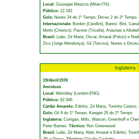
Local:
Giuseppe Meazza (Milan-ITA)
Público:
22.182
Gols:
Nunes 24 do 1º Tempo; Dirceu 2 do 2º Tempo.
Internazionale:
Bordon (Cipollini), Baresi, Bini, Canut
Merlo (Chierico); Pavone (Tricella), Anastasi e Altobel
Brasil:
Leão, Zé Maria, Oscar, Amaral (Polozi) e Rodr
Zico (Jorge Mendonça); Gil (Tarciso), Nunes e Dirce
Inglaterra
19/Abril/1978
Amistoso
Local:
Wembley (London-ENG)
Público:
92.500
Cartão Amarelo:
Edinho, Zé Maria, Toninho Cerezo, 
Gols:
Gil 9 do 1º Tempo; Keegan 25 do 2º Tempo.
Inglaterra:
Corrigan, Mills, Watson, Greenhoff e Cher
Peter Barnes.
Técnico:
Ron Greenwood.
Brasil:
Leão, Zé Maria, Abel, Amaral e Edinho; Toninh
2º) e Dirceu.
Técnico:
Cláudio Coutinho.