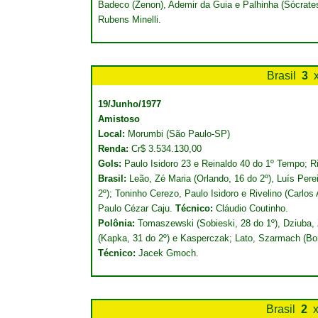
Badeco (Zenon), Ademir da Guia e Palhinha (Sócrates
Rubens Minelli.
Brasil
3
19/Junho/1977
Amistoso
Local:
Morumbi (São Paulo-SP)
Renda:
Cr$ 3.534.130,00
Gols:
Paulo Isidoro 23 e Reinaldo 40 do 1º Tempo; Ri
Brasil:
Leão, Zé Maria (Orlando, 16 do 2º), Luís Per
2º); Toninho Cerezo, Paulo Isidoro e Rivelino (Carlos A
Paulo Cézar Caju.
Técnico:
Cláudio Coutinho.
Polônia:
Tomaszewski (Sobieski, 28 do 1º), Dziuba
(Kapka, 31 do 2º) e Kasperczak; Lato, Szarmach (Bonie
Técnico:
Jacek Gmoch.
Brasil
2