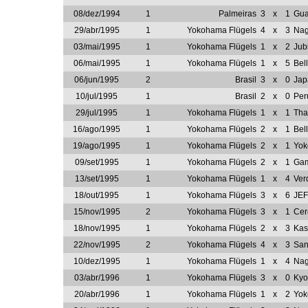
08/dez/1994
1
Palmeiras
3
x
1
Gua
29/abr/1995
1
Yokohama Flügels
4
x
3
Nag
03/mai/1995
1
Yokohama Flügels
1
x
2
Jub
06/mai/1995
1
Yokohama Flügels
1
x
5
Bel
06/jun/1995
2
Brasil
3
x
0
Jap
10/jul/1995
1
Brasil
2
x
0
Per
29/jul/1995
1
Yokohama Flügels
1
x
1
Tha
16/ago/1995
1
Yokohama Flügels
2
x
1
Bel
19/ago/1995
1
Yokohama Flügels
2
x
1
Yok
09/set/1995
1
Yokohama Flügels
2
x
1
Ga
13/set/1995
1
Yokohama Flügels
1
x
4
Ver
18/out/1995
1
Yokohama Flügels
3
x
6
JEF
15/nov/1995
2
Yokohama Flügels
3
x
1
Cer
18/nov/1995
1
Yokohama Flügels
2
x
3
Kas
22/nov/1995
2
Yokohama Flügels
4
x
3
San
10/dez/1995
1
Yokohama Flügels
1
x
4
Nag
03/abr/1996
1
Yokohama Flügels
3
x
0
Kyo
20/abr/1996
1
Yokohama Flügels
1
x
2
Yok