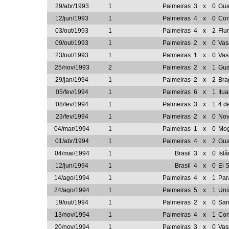
29/abr/1993
1
Palmeiras
3
x
0
Gua
12/jun/1993
1
Palmeiras
4
x
0
Cor
03/out/1993
1
Palmeiras
4
x
2
Flu
09/out/1993
1
Palmeiras
2
x
0
Vas
23/out/1993
1
Palmeiras
1
x
0
Vas
25/nov/1993
2
Palmeiras
2
x
1
Gua
29/jan/1994
1
Palmeiras
2
x
2
Bra
05/fev/1994
1
Palmeiras
6
x
1
Itu
08/fev/1994
1
Palmeiras
3
x
1
4 d
23/fev/1994
1
Palmeiras
2
x
0
Nov
04/mar/1994
1
Palmeiras
1
x
0
Mog
01/abr/1994
1
Palmeiras
4
x
2
Gua
04/mai/1994
1
Brasil
3
x
0
Isl
12/jun/1994
1
Brasil
4
x
0
El 
14/ago/1994
1
Palmeiras
4
x
1
Par
24/ago/1994
1
Palmeiras
5
x
1
Uni
19/out/1994
1
Palmeiras
2
x
0
San
13/nov/1994
1
Palmeiras
4
x
1
Cor
20/nov/1994
1
Palmeiras
3
x
0
Vas