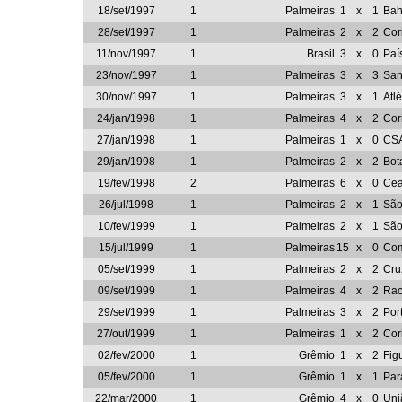
18/set/1997
1
Palmeiras
1
x
1
Bah
28/set/1997
1
Palmeiras
2
x
2
Cor
11/nov/1997
1
Brasil
3
x
0
Paí
23/nov/1997
1
Palmeiras
3
x
3
San
30/nov/1997
1
Palmeiras
3
x
1
Atl
24/jan/1998
1
Palmeiras
4
x
2
Cor
27/jan/1998
1
Palmeiras
1
x
0
CS
29/jan/1998
1
Palmeiras
2
x
2
Bot
19/fev/1998
2
Palmeiras
6
x
0
Cea
26/jul/1998
1
Palmeiras
2
x
1
São
10/fev/1999
1
Palmeiras
2
x
1
São
15/jul/1999
1
Palmeiras
15
x
0
Com
05/set/1999
1
Palmeiras
2
x
2
Cru
09/set/1999
1
Palmeiras
4
x
2
Rac
29/set/1999
1
Palmeiras
3
x
2
Por
27/out/1999
1
Palmeiras
1
x
2
Cor
02/fev/2000
1
Grêmio
1
x
2
Fig
05/fev/2000
1
Grêmio
1
x
1
Par
22/mar/2000
1
Grêmio
4
x
0
Uni