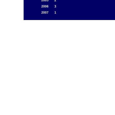
2005
2
2006
3
2007
1