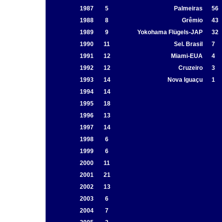
1987
5
Palmeiras
56
1988
8
Grêmio
43
1989
9
Yokohama Flügels-JAP
32
1990
11
Sel. Brasil
7
1991
12
Miami-EUA
4
1992
12
Cruzeiro
3
1993
14
Nova Iguaçu
1
1994
14
1995
18
1996
13
1997
14
1998
6
1999
6
2000
11
2001
21
2002
13
2003
6
2004
7