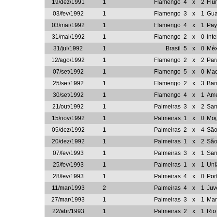
19/dez/1991
1
Flamengo
4
x
2
Flu
03/fev/1992
1
Flamengo
3
x
1
Gua
03/mai/1992
1
Flamengo
4
x
1
Pay
31/mai/1992
1
Flamengo
2
x
0
Int
31/jul/1992
1
Brasil
5
x
0
Méx
12/ago/1992
1
Flamengo
2
x
2
Par
07/set/1992
1
Flamengo
5
x
0
Mad
25/set/1992
1
Flamengo
2
x
3
Ba
30/set/1992
1
Flamengo
4
x
1
Ame
21/out/1992
1
Palmeiras
3
x
2
San
15/nov/1992
1
Palmeiras
1
x
0
Mog
05/dez/1992
1
Palmeiras
2
x
4
São
20/dez/1992
1
Palmeiras
1
x
2
São
07/fev/1993
1
Palmeiras
3
x
1
San
25/fev/1993
1
Palmeiras
1
x
1
Uni
28/fev/1993
1
Palmeiras
4
x
0
Por
11/mar/1993
2
Palmeiras
4
x
1
Juv
27/mar/1993
1
Palmeiras
3
x
1
Mar
22/abr/1993
1
Palmeiras
2
x
1
Rio