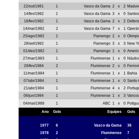
22/out/1981
1
Vasco da Gama
2
x
2
Madure
14/fev/1982
1
Vasco da Gama
3
x
0
Santos
18/fev/1982
1
Vasco da Gama
2
x
2
Defen
14/mar/1982
2
Vasco da Gama
7
x
1
Operár
25/ago/1982
1
Flamengo
2
x
0
Olimp
28/set/1982
1
Flamengo
3
x
3
New Y
01/dez/1982
1
Flamengo
1
x
0
Ameri
27/mar/1983
1
Fluminense
1
x
0
Náutic
29/fev/1984
2
Fluminense
2
x
0
Ferrov
11/mar/1984
1
Fluminense
1
x
1
Bahia
07/abr/1984
1
Fluminense
1
x
0
Santo 
21/abr/1984
1
Fluminense
4
x
2
Portug
06/jun/1984
1
Fluminense
1
x
3
Vanco
04/mai/1988
1
ABC
1
x
0
Potigu
Ano
Gols
Equipes
Gols
1977
6
Vasco da Gama
36
1978
2
Fluminense
7