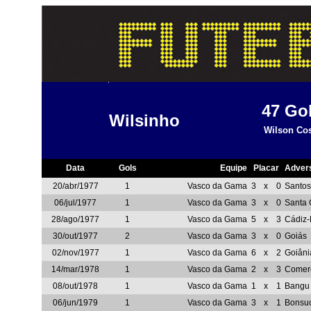
47
Go
Wilsinho
Wilson Co
Data
Gols
Equipe
Placar
Adver
20/abr/1977
1
Vasco da Gama
3
x
0
Santos
06/jul/1977
1
Vasco da Gama
3
x
0
Santa 
28/ago/1977
1
Vasco da Gama
5
x
3
Cádiz
30/out/1977
2
Vasco da Gama
3
x
0
Goiás
02/nov/1977
1
Vasco da Gama
6
x
2
Goiâni
14/mar/1978
1
Vasco da Gama
2
x
3
Comerc
08/out/1978
1
Vasco da Gama
1
x
1
Bangu
06/jun/1979
1
Vasco da Gama
3
x
1
Bonsu