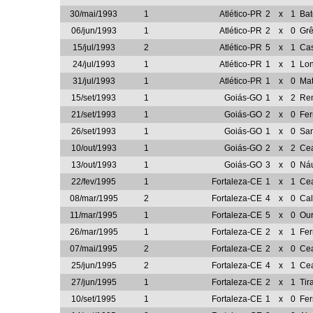
30/mai/1993
1
Atlético-PR
2
x
1
Bat
06/jun/1993
1
Atlético-PR
2
x
0
Grê
15/jul/1993
2
Atlético-PR
5
x
1
Ca
24/jul/1993
1
Atlético-PR
1
x
1
Lon
31/jul/1993
1
Atlético-PR
1
x
0
Ma
15/set/1993
1
Goiás-GO
1
x
2
Re
21/set/1993
1
Goiás-GO
2
x
0
Fer
26/set/1993
1
Goiás-GO
1
x
0
San
10/out/1993
1
Goiás-GO
2
x
2
Ce
13/out/1993
1
Goiás-GO
3
x
0
Náu
22/fev/1995
1
Fortaleza-CE
1
x
1
Ce
08/mar/1995
2
Fortaleza-CE
4
x
0
Cal
11/mar/1995
1
Fortaleza-CE
5
x
0
Our
26/mar/1995
1
Fortaleza-CE
2
x
1
Fer
07/mai/1995
2
Fortaleza-CE
2
x
0
Ce
25/jun/1995
2
Fortaleza-CE
4
x
1
Ce
27/jun/1995
1
Fortaleza-CE
2
x
1
Tir
10/set/1995
1
Fortaleza-CE
1
x
0
Fer