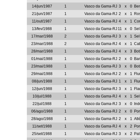
14/jun/1987
1
Vasco da Gama-RJ
3
x
0
Ben
21/jun/1987
1
Vasco da Gama-RJ
2
x
1
Ros
11/out/1987
1
Vasco da Gama-RJ
4
x
1
Cor
13/fev/1988
1
Vasco da Gama-RJ
11
x
0
Sel
17/mar/1988
2
Vasco da Gama-RJ
3
x
1
Sel
23/mar/1988
2
Vasco da Gama-RJ
4
x
1
Cab
28/mar/1988
1
Vasco da Gama-RJ
4
x
3
Bot
01/mai/1988
1
Vasco da Gama-RJ
2
x
0
Ba
23/mai/1988
1
Vasco da Gama-RJ
3
x
0
Bot
29/mai/1988
1
Vasco da Gama-RJ
2
x
1
Flu
08/jun/1988
1
Vasco da Gama-RJ
1
x
1
Flu
12/jun/1988
1
Vasco da Gama-RJ
3
x
1
Fl
10/jul/1988
1
Vasco da Gama-RJ
4
x
1
Sel
22/jul/1988
1
Vasco da Gama-RJ
3
x
0
Ind
06/ago/1988
1
Vasco da Gama-RJ
2
x
0
Por
28/ago/1988
1
Vasco da Gama-RJ
2
x
1
Atl
11/set/1988
1
Vasco da Gama-RJ
4
x
2
Por
25/set/1988
1
Vasco da Gama-RJ
3
x
2
Pal