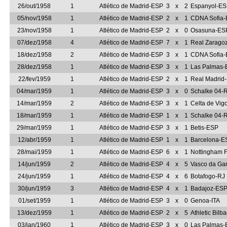
26/out/1958
1
Atlético de Madrid-ESP
3
x
2
Espanyol-E
05/nov/1958
1
Atlético de Madrid-ESP
2
x
1
CDNA Sofia
23/nov/1958
1
Atlético de Madrid-ESP
2
x
0
Osasuna-ES
07/dez/1958
4
Atlético de Madrid-ESP
7
x
1
Real Zarago
18/dez/1958
2
Atlético de Madrid-ESP
3
x
1
CDNA Sofia
28/dez/1958
1
Atlético de Madrid-ESP
3
x
1
Las Palmas
22/fev/1959
1
Atlético de Madrid-ESP
2
x
1
Real Madrid
04/mar/1959
1
Atlético de Madrid-ESP
3
x
0
Schalke 04-
14/mar/1959
2
Atlético de Madrid-ESP
3
x
1
Celta de Vig
18/mar/1959
1
Atlético de Madrid-ESP
1
x
1
Schalke 04-
29/mar/1959
1
Atlético de Madrid-ESP
3
x
1
Betis-ESP
12/abr/1959
1
Atlético de Madrid-ESP
1
x
1
Barcelona-E
28/mai/1959
1
Atlético de Madrid-ESP
6
x
1
Nottingham 
14/jun/1959
2
Atlético de Madrid-ESP
4
x
5
Vasco da G
24/jun/1959
1
Atlético de Madrid-ESP
4
x
6
Botafogo-RJ
30/jun/1959
3
Atlético de Madrid-ESP
4
x
1
Badajoz-ES
01/set/1959
1
Atlético de Madrid-ESP
3
x
0
Genoa-ITA
13/dez/1959
1
Atlético de Madrid-ESP
2
x
5
Athletic Bil
03/jan/1960
1
Atlético de Madrid-ESP
3
x
0
Las Palmas