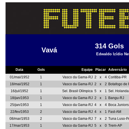
314
Gols
Vavá
Edwaldo Izídio Ne
Data
Gols
Equipe
Placar
Adversário
01/mai/1952
1
Vasco da Gama-RJ
2
x
4
Coritiba-PR
18/mai/1952
1
Vasco da Gama-RJ
2
x
2
Botafogo de 
16/jul/1952
1
Sel. Brasil Olímpica
5
x
1
Sel. Holanda
18/jan/1953
1
Vasco da Gama-RJ
2
x
1
Bangu-RJ
25/jan/1953
1
Vasco da Gama-RJ
4
x
4
Boca Junior
22/fev/1953
2
Vasco da Gama-RJ
4
x
1
Fast-AM
08/mar/1953
2
Vasco da Gama-RJ
7
x
2
Tuna Luso-P
17/mar/1953
1
Vasco da Gama-RJ
5
x
0
Trem-AP