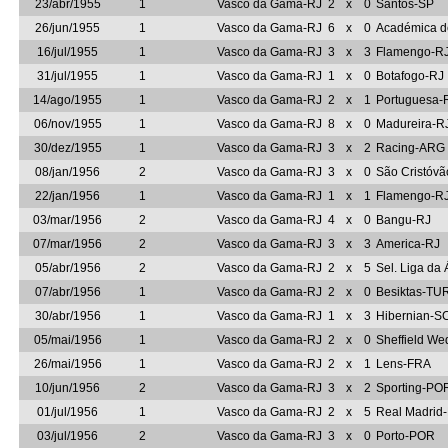
23/abr/1955
1
Vasco da Gama-RJ
2
x
0
Santos-SP
26/jun/1955
1
Vasco da Gama-RJ
6
x
0
Académica 
16/jul/1955
1
Vasco da Gama-RJ
3
x
3
Flamengo-R
31/jul/1955
1
Vasco da Gama-RJ
1
x
0
Botafogo-RJ
14/ago/1955
1
Vasco da Gama-RJ
2
x
1
Portuguesa-
06/nov/1955
1
Vasco da Gama-RJ
8
x
0
Madureira-R
30/dez/1955
1
Vasco da Gama-RJ
3
x
2
Racing-ARG
08/jan/1956
2
Vasco da Gama-RJ
3
x
0
São Cristóvã
22/jan/1956
1
Vasco da Gama-RJ
1
x
1
Flamengo-R
03/mar/1956
2
Vasco da Gama-RJ
4
x
0
Bangu-RJ
07/mar/1956
2
Vasco da Gama-RJ
3
x
3
America-RJ
05/abr/1956
2
Vasco da Gama-RJ
2
x
5
Sel. Liga da 
07/abr/1956
1
Vasco da Gama-RJ
2
x
0
Besiktas-TU
30/abr/1956
1
Vasco da Gama-RJ
1
x
3
Hibernian-S
05/mai/1956
1
Vasco da Gama-RJ
2
x
0
Sheffield W
26/mai/1956
1
Vasco da Gama-RJ
2
x
1
Lens-FRA
10/jun/1956
2
Vasco da Gama-RJ
3
x
2
Sporting-PO
01/jul/1956
1
Vasco da Gama-RJ
2
x
5
Real Madrid
03/jul/1956
2
Vasco da Gama-RJ
3
x
0
Porto-POR