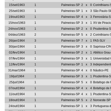
15/set/1963
1
Palmeiras-SP
2
x
0
Corinthians-
25/set/1963
1
Palmeiras-SP
1
x
3
São Paulo-S
19/out/1963
1
Palmeiras-SP
4
x
3
Ferroviária-
15/nov/1963
1
Palmeiras-SP
3
x
1
XV de Piraci
24/nov/1963
1
Palmeiras-SP
2
x
0
Prudentina-
04/dez/1963
2
Palmeiras-SP
5
x
2
Corinthians-
26/jan/1964
3
Palmeiras-SP
7
x
1
FAS-SLV
30/jan/1964
1
Palmeiras-SP
3
x
0
Saprissa-C
02/fev/1964
1
Palmeiras-SP
2
x
1
Atlético Gra
07/fev/1964
1
Palmeiras-SP
3
x
1
Universidad 
12/fev/1964
1
Palmeiras-SP
1
x
3
Independien
31/mar/1964
1
Palmeiras-SP
4
x
0
Náutico-PE
19/jul/1964
1
Palmeiras-SP
3
x
1
Prudentina-
25/jul/1964
1
Palmeiras-SP
5
x
0
Botafogo de 
07/out/1964
1
Palmeiras-SP
4
x
4
Botafogo de 
11/out/1964
1
Palmeiras-SP
4
x
1
Prudentina-
18/out/1964
1
Palmeiras-SP
5
x
2
Noroeste-SP
24/out/1964
1
Palmeiras-SP
1
x
3
Portuguesa 