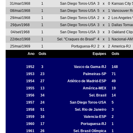
31/mar/1968
1
San Diego Toros-USA
3
x
0
Kansas City
08/mai/1968
1
San Diego Toros-USA
5
x
1
Vancouver R
29/mai/1968
1
San Diego Toros-USA
2
x
2
Los Angeles
29/jun/1968
1
San Diego Toros-USA
3
x
1
Dallas Torn
04/set/1968
1
San Diego Toros-USA
3
x
3
Oakland Cli
22/dez/1968
1
Sel. "Craques do Brasil"
4
x
1
Nacional-AM
25/mai/1969
1
Portuguesa-RJ
2
x
2
America-RJ
Ano
Gols
Equipes
Gols
1952
3
Vasco da Gama-RJ
148
1953
23
Palmeiras-SP
71
1954
27
Atlético de Madrid-ESP
49
1955
13
América-MEX
19
1956
34
Sel. Brasil
14
1957
24
San Diego Toros-USA
5
1958
51
Sel. Rio de Janeiro
3
1959
16
Valencia-ESP
2
1960
17
Portuguesa-RJ
1
1961
26
Sel. Brasil Olímpica
1