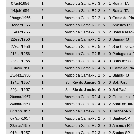
07/jul/1956
1
Vasco da Gama-RJ
3
x
1
Roma-ITA
14/jul/1956
2
Vasco da Gama-RJ
2
x
1
Roma-ITA
19/ago/1956
1
Vasco da Gama-RJ
2
x
0
Canto do Ri
02/set/1956
1
Vasco da Gama-RJ
3
x
1
America-RJ
15/set/1956
3
Vasco da Gama-RJ
3
x
2
Bonsucesso
22/set/1956
1
Vasco da Gama-RJ
2
x
3
Bangu-RJ
27/set/1956
1
Vasco da Gama-RJ
5
x
1
São Cristóvã
21/out/1956
2
Vasco da Gama-RJ
5
x
0
Portuguesa-
28/out/1956
1
Vasco da Gama-RJ
4
x
0
Bonsucesso
11/nov/1956
1
Vasco da Gama-RJ
4
x
0
Canto do Ri
15/dez/1956
2
Vasco da Gama-RJ
2
x
1
Bangu-RJ
13/jan/1957
1
Sel. Rio de Janeiro
3
x
0
Sel. Pará
20/jan/1957
2
Sel. Rio de Janeiro
6
x
0
Sel Pará
20/mar/1957
1
Vasco da Gama-RJ
4
x
2
Fluminense-
24/mar/1957
1
Vasco da Gama-RJ
4
x
2
Sport de Jui
04/abr/1957
1
Vasco da Gama-RJ
3
x
0
Renner-RS
07/abr/1957
1
Vasco da Gama-RJ
2
x
4
Santos-SP
23/mai/1957
1
Vasco da Gama-RJ
3
x
0
America-RJ
01/jun/1957
1
Vasco da Gama-RJ
3
x
2
Santos-SP