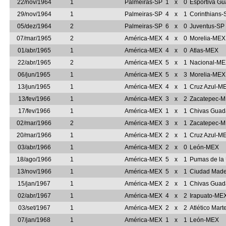
22/nov/1964
1
Palmeiras-SP
1
x
0
Esportiva Gu
29/nov/1964
1
Palmeiras-SP
4
x
1
Corinthians-
05/dez/1964
2
Palmeiras-SP
6
x
0
Juventus-SP
07/mar/1965
2
América-MEX
4
x
0
Morelia-MEX
01/abr/1965
1
América-MEX
4
x
0
Atlas-MEX
22/abr/1965
2
América-MEX
5
x
1
Nacional-M
06/jun/1965
1
América-MEX
5
x
3
Morelia-MEX
13/jun/1965
1
América-MEX
4
x
1
Cruz Azul-M
13/fev/1966
1
América-MEX
3
x
2
Zacatepec-
17/fev/1966
1
América-MEX
1
x
1
Chivas Guad
02/mar/1966
2
América-MEX
3
x
1
Zacatepec-
20/mar/1966
1
América-MEX
2
x
1
Cruz Azul-M
03/abr/1966
1
América-MEX
2
x
0
León-MEX
18/ago/1966
1
América-MEX
5
x
1
Pumas de l
13/nov/1966
1
América-MEX
5
x
1
Ciudad Mad
15/jan/1967
1
América-MEX
2
x
1
Chivas Guad
02/abr/1967
1
América-MEX
4
x
2
Irapuato-ME
03/set/1967
1
América-MEX
2
x
2
Atlético Mar
07/jan/1968
1
América-MEX
1
x
1
León-MEX