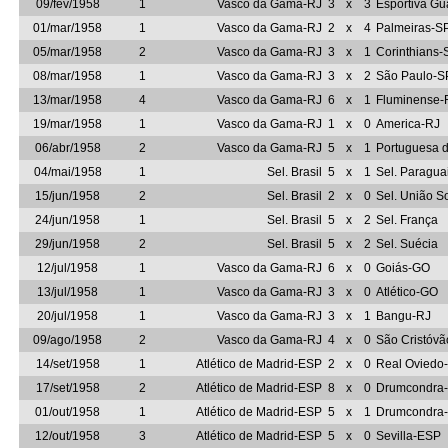
09/fev/1958
1
Vasco da Gama-RJ
3
x
3
Esportiva Gu
01/mar/1958
1
Vasco da Gama-RJ
2
x
4
Palmeiras-S
05/mar/1958
2
Vasco da Gama-RJ
3
x
1
Corinthians-
08/mar/1958
1
Vasco da Gama-RJ
3
x
2
São Paulo-S
13/mar/1958
4
Vasco da Gama-RJ
6
x
1
Fluminense-
19/mar/1958
1
Vasco da Gama-RJ
1
x
0
America-RJ
06/abr/1958
2
Vasco da Gama-RJ
5
x
1
Portuguesa 
04/mai/1958
1
Sel. Brasil
5
x
1
Sel. Paragua
15/jun/1958
2
Sel. Brasil
2
x
0
Sel. União So
24/jun/1958
1
Sel. Brasil
5
x
2
Sel. França
29/jun/1958
2
Sel. Brasil
5
x
2
Sel. Suécia
12/jul/1958
1
Vasco da Gama-RJ
6
x
0
Goiás-GO
13/jul/1958
1
Vasco da Gama-RJ
3
x
0
Atlético-GO
20/jul/1958
1
Vasco da Gama-RJ
3
x
1
Bangu-RJ
09/ago/1958
2
Vasco da Gama-RJ
4
x
0
São Cristóvã
14/set/1958
1
Atlético de Madrid-ESP
2
x
0
Real Oviedo
17/set/1958
2
Atlético de Madrid-ESP
8
x
0
Drumcondra-
01/out/1958
1
Atlético de Madrid-ESP
5
x
1
Drumcondra-
12/out/1958
3
Atlético de Madrid-ESP
5
x
0
Sevilla-ESP