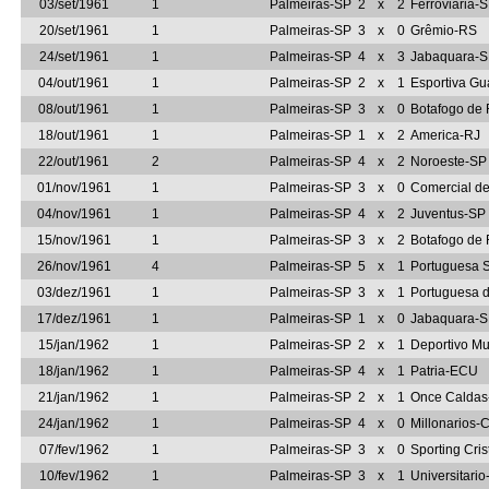
03/set/1961
1
Palmeiras-SP
2
x
2
Ferroviária-
20/set/1961
1
Palmeiras-SP
3
x
0
Grêmio-RS
24/set/1961
1
Palmeiras-SP
4
x
3
Jabaquara-
04/out/1961
1
Palmeiras-SP
2
x
1
Esportiva Gu
08/out/1961
1
Palmeiras-SP
3
x
0
Botafogo de 
18/out/1961
1
Palmeiras-SP
1
x
2
America-RJ
22/out/1961
2
Palmeiras-SP
4
x
2
Noroeste-SP
01/nov/1961
1
Palmeiras-SP
3
x
0
Comercial de
04/nov/1961
1
Palmeiras-SP
4
x
2
Juventus-SP
15/nov/1961
1
Palmeiras-SP
3
x
2
Botafogo de 
26/nov/1961
4
Palmeiras-SP
5
x
1
Portuguesa S
03/dez/1961
1
Palmeiras-SP
3
x
1
Portuguesa 
17/dez/1961
1
Palmeiras-SP
1
x
0
Jabaquara-
15/jan/1962
1
Palmeiras-SP
2
x
1
Deportivo Mu
18/jan/1962
1
Palmeiras-SP
4
x
1
Patria-ECU
21/jan/1962
1
Palmeiras-SP
2
x
1
Once Calda
24/jan/1962
1
Palmeiras-SP
4
x
0
Millonarios-
07/fev/1962
1
Palmeiras-SP
3
x
0
Sporting Cri
10/fev/1962
1
Palmeiras-SP
3
x
1
Universitari