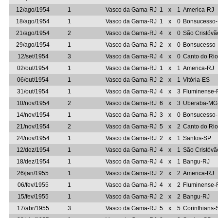
12/ago/1954
1
Vasco da Gama-RJ
1
x
1
America-RJ
18/ago/1954
1
Vasco da Gama-RJ
1
x
0
Bonsucesso
21/ago/1954
2
Vasco da Gama-RJ
4
x
0
São Cristóvã
29/ago/1954
1
Vasco da Gama-RJ
2
x
0
Bonsucesso
12/set/1954
3
Vasco da Gama-RJ
4
x
0
Canto do Ri
02/out/1954
1
Vasco da Gama-RJ
1
x
1
America-RJ
06/out/1954
1
Vasco da Gama-RJ
2
x
1
Vitória-ES
31/out/1954
1
Vasco da Gama-RJ
4
x
3
Fluminense-
10/nov/1954
2
Vasco da Gama-RJ
6
x
3
Uberaba-MG
14/nov/1954
1
Vasco da Gama-RJ
3
x
0
Bonsucesso
21/nov/1954
2
Vasco da Gama-RJ
5
x
2
Canto do Ri
24/nov/1954
1
Vasco da Gama-RJ
2
x
1
Santos-SP
12/dez/1954
1
Vasco da Gama-RJ
4
x
1
São Cristóvã
18/dez/1954
1
Vasco da Gama-RJ
4
x
1
Bangu-RJ
26/jan/1955
1
Vasco da Gama-RJ
2
x
2
America-RJ
06/fev/1955
1
Vasco da Gama-RJ
4
x
2
Fluminense-
15/fev/1955
1
Vasco da Gama-RJ
2
x
2
Bangu-RJ
17/abr/1955
3
Vasco da Gama-RJ
5
x
5
Corinthians-