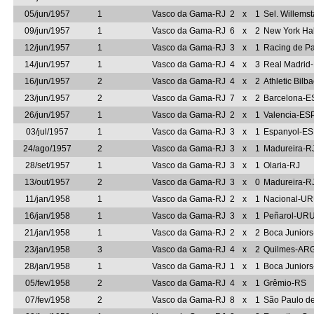
05/jun/1957
1
Vasco da Gama-RJ
2
x
1
Sel. Willems
09/jun/1957
1
Vasco da Gama-RJ
6
x
2
New York H
12/jun/1957
1
Vasco da Gama-RJ
3
x
1
Racing de P
14/jun/1957
1
Vasco da Gama-RJ
4
x
3
Real Madrid
16/jun/1957
2
Vasco da Gama-RJ
4
x
2
Athletic Bil
23/jun/1957
2
Vasco da Gama-RJ
7
x
2
Barcelona-E
26/jun/1957
1
Vasco da Gama-RJ
2
x
1
Valencia-ES
03/jul/1957
1
Vasco da Gama-RJ
3
x
1
Espanyol-E
24/ago/1957
2
Vasco da Gama-RJ
3
x
1
Madureira-R
28/set/1957
1
Vasco da Gama-RJ
3
x
1
Olaria-RJ
13/out/1957
2
Vasco da Gama-RJ
3
x
0
Madureira-R
11/jan/1958
1
Vasco da Gama-RJ
2
x
1
Nacional-U
16/jan/1958
1
Vasco da Gama-RJ
3
x
1
Peñarol-UR
21/jan/1958
1
Vasco da Gama-RJ
2
x
2
Boca Junior
23/jan/1958
3
Vasco da Gama-RJ
4
x
2
Quilmes-AR
28/jan/1958
1
Vasco da Gama-RJ
1
x
1
Boca Junior
05/fev/1958
2
Vasco da Gama-RJ
4
x
1
Grêmio-RS
07/fev/1958
2
Vasco da Gama-RJ
8
x
1
São Paulo d