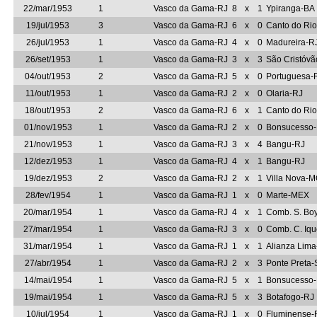
22/mar/1953
1
Vasco da Gama-RJ
8
x
1
Ypiranga-BA
19/jul/1953
3
Vasco da Gama-RJ
6
x
0
Canto do Ri
26/jul/1953
1
Vasco da Gama-RJ
4
x
0
Madureira-R
26/set/1953
1
Vasco da Gama-RJ
3
x
3
São Cristóvã
04/out/1953
2
Vasco da Gama-RJ
5
x
0
Portuguesa-
11/out/1953
1
Vasco da Gama-RJ
2
x
0
Olaria-RJ
18/out/1953
2
Vasco da Gama-RJ
6
x
1
Canto do Ri
01/nov/1953
1
Vasco da Gama-RJ
2
x
0
Bonsucesso
21/nov/1953
1
Vasco da Gama-RJ
3
x
4
Bangu-RJ
12/dez/1953
1
Vasco da Gama-RJ
4
x
1
Bangu-RJ
19/dez/1953
2
Vasco da Gama-RJ
2
x
1
Villa Nova-
28/fev/1954
1
Vasco da Gama-RJ
1
x
0
Marte-MEX
20/mar/1954
1
Vasco da Gama-RJ
4
x
1
Comb. S. Boy
27/mar/1954
1
Vasco da Gama-RJ
3
x
0
Comb. C. Iqu
31/mar/1954
1
Vasco da Gama-RJ
1
x
1
Alianza Lim
27/abr/1954
1
Vasco da Gama-RJ
2
x
3
Ponte Preta-
14/mai/1954
1
Vasco da Gama-RJ
5
x
1
Bonsucesso
19/mai/1954
1
Vasco da Gama-RJ
5
x
3
Botafogo-RJ
10/jul/1954
1
Vasco da Gama-RJ
1
x
0
Fluminense-