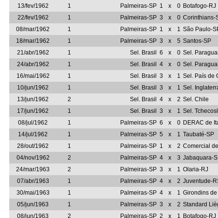
13/fev/1962
1
Palmeiras-SP
1
x
0
Botafogo-RJ
22/fev/1962
1
Palmeiras-SP
3
x
0
Corinthians-
08/mar/1962
1
Palmeiras-SP
1
x
1
São Paulo-S
18/mar/1962
1
Palmeiras-SP
3
x
5
Santos-SP
21/abr/1962
1
Sel. Brasil
6
x
0
Sel. Paragua
24/abr/1962
1
Sel. Brasil
4
x
0
Sel. Paragua
16/mai/1962
1
Sel. Brasil
3
x
1
Sel. País de
10/jun/1962
1
Sel. Brasil
3
x
1
Sel. Inglaterr
13/jun/1962
2
Sel. Brasil
4
x
2
Sel. Chile
17/jun/1962
1
Sel. Brasil
3
x
1
Sel. Tchecos
08/jul/1962
1
Palmeiras-SP
6
x
0
DERAC de It
14/jul/1962
1
Palmeiras-SP
5
x
1
Taubaté-SP
28/out/1962
1
Palmeiras-SP
1
x
2
Comercial de
04/nov/1962
2
Palmeiras-SP
4
x
3
Jabaquara-
24/mar/1963
2
Palmeiras-SP
3
x
1
Olaria-RJ
07/abr/1963
1
Palmeiras-SP
4
x
2
Juventude-R
30/mai/1963
1
Palmeiras-SP
4
x
1
Girondins d
05/jun/1963
1
Palmeiras-SP
3
x
2
Standard Li
08/jun/1963
2
Palmeiras-SP
2
x
1
Botafogo-RJ