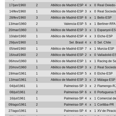
17/jan/1960
2
Atlético de Madrid-ESP
4
x
0
Real Oviedo
14/fev/1960
1
Atlético de Madrid-ESP
3
x
0
Real Socied
28/fev/1960
3
Atlético de Madrid-ESP
6
x
1
Betis-ESP
13/mar/1960
2
Valencia-ESP
5
x
1
Berliner-RFA
20/mar/1960
1
Atlético de Madrid-ESP
3
x
1
Espanyol-E
10/abr/1960
1
Atlético de Madrid-ESP
4
x
3
Elche-ESP
29/jun/1960
1
Sel. Brasil
4
x
0
Sel. Chile
05/set/1960
1
Atlético de Madrid-ESP
7
x
1
Murcia-ESP
16/out/1960
2
Atlético de Madrid-ESP
2
x
0
Valladolid-E
06/nov/1960
1
Atlético de Madrid-ESP
1
x
1
Racing de S
20/nov/1960
1
Atlético de Madrid-ESP
3
x
2
Real Socied
19/mar/1961
1
Atlético de Madrid-ESP
5
x
0
Elche-ESP
13/mai/1961
1
Atlético de Madrid-ESP
3
x
2
Málaga-ESP
04/jul/1961
1
Palmeiras-SP
3
x
2
Flamengo-R
08/jul/1961
2
Palmeiras-SP
6
x
0
Portuguesa S
16/jul/1961
1
Palmeiras-SP
4
x
1
Comercial de
09/ago/1961
2
Palmeiras-SP
4
x
1
Coritiba-PR
27/ago/1961
1
Palmeiras-SP
4
x
1
XV de Piraci