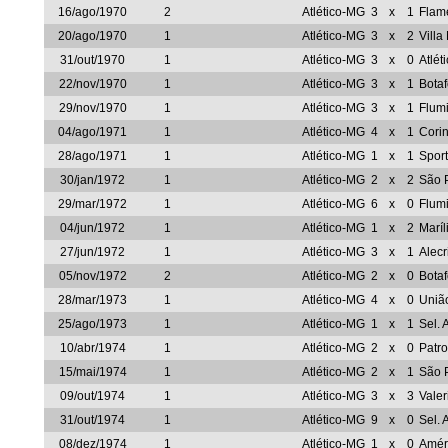
16/ago/1970
2
Atlético-MG
3
x
1
Flam
20/ago/1970
1
Atlético-MG
3
x
2
Vill
31/out/1970
1
Atlético-MG
3
x
0
Atlét
22/nov/1970
1
Atlético-MG
3
x
1
Bota
29/nov/1970
1
Atlético-MG
3
x
1
Flum
04/ago/1971
1
Atlético-MG
4
x
1
Corin
28/ago/1971
1
Atlético-MG
1
x
1
Sport
30/jan/1972
1
Atlético-MG
2
x
2
São 
29/mar/1972
1
Atlético-MG
6
x
0
Flum
04/jun/1972
1
Atlético-MG
1
x
2
Maríl
27/jun/1972
1
Atlético-MG
3
x
1
Alec
05/nov/1972
2
Atlético-MG
2
x
0
Bota
28/mar/1973
1
Atlético-MG
4
x
0
Uniã
25/ago/1973
1
Atlético-MG
1
x
1
Sel. 
10/abr/1974
1
Atlético-MG
2
x
0
Patro
15/mai/1974
1
Atlético-MG
2
x
1
São 
09/out/1974
1
Atlético-MG
3
x
3
Vale
31/out/1974
1
Atlético-MG
9
x
0
Sel. 
08/dez/1974
1
Atlético-MG
1
x
0
Amér