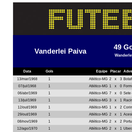
49
Go
Vanderlei Paiva
Wanderle
Data
Gols
Equipe
Placar
Adve
13/mar/1968
1
Atlético-MG
2
x
3
Bota
07/jul/1968
1
Atlético-MG
1
x
0
Form
06/abr/1969
1
Atlético-MG
7
x
0
Sete
13/jul/1969
1
Atlético-MG
3
x
1
Raci
12/out/1969
1
Atlético-MG
1
x
2
Corin
29/out/1969
1
Atlético-MG
2
x
1
Acesi
08/nov/1969
1
Atlético-MG
2
x
2
Port
12/ago/1970
1
Atlético-MG
2
x
1
Uber