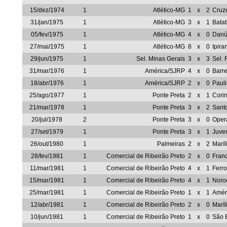
15/dez/1974
1
Atlético-MG
1
x
2
Cruz
31/jan/1975
1
Atlético-MG
3
x
1
Batat
05/fev/1975
1
Atlético-MG
4
x
0
Danú
27/mai/1975
1
Atlético-MG
8
x
0
Ipira
29/jun/1975
1
Sel. Minas Gerais
3
x
3
Sel. 
31/mar/1976
1
América/SJRP
4
x
0
Barre
18/abr/1976
1
América/SJRP
2
x
0
Pauli
25/ago/1977
1
Ponte Preta
2
x
1
Corin
21/mar/1978
1
Ponte Preta
3
x
2
Sant
20/jul/1978
2
Ponte Preta
3
x
0
Oper
27/set/1979
1
Ponte Preta
3
x
1
Juve
26/out/1980
1
Palmeiras
2
x
2
Maríl
28/fev/1981
1
Comercial de Ribeirão Preto
2
x
0
Fran
11/mar/1981
1
Comercial de Ribeirão Preto
4
x
1
Ferro
15/mar/1981
1
Comercial de Ribeirão Preto
4
x
1
Noro
25/mar/1981
1
Comercial de Ribeirão Preto
1
x
1
Amér
12/abr/1981
1
Comercial de Ribeirão Preto
2
x
0
Maríl
10/jun/1981
1
Comercial de Ribeirão Preto
1
x
0
São 