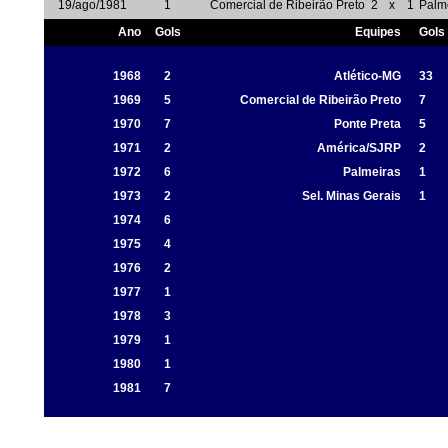
19/ago/1981
1
Comercial de Ribeirão Preto
2
x
1
Palm
Ano
Gols
Equipes
Gols
1968
2
Atlético-MG
33
1969
5
Comercial de Ribeirão Preto
7
1970
7
Ponte Preta
5
1971
2
América/SJRP
2
1972
6
Palmeiras
1
1973
2
Sel. Minas Gerais
1
1974
6
1975
4
1976
2
1977
1
1978
3
1979
1
1980
1
1981
7