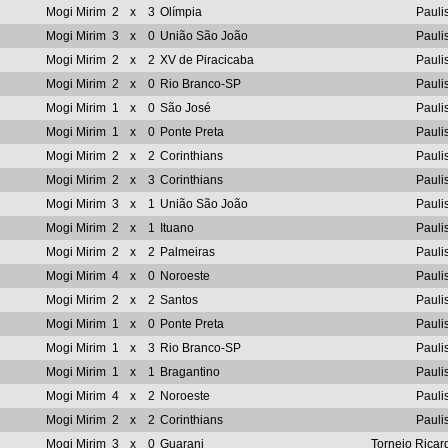
Mogi Mirim
2
x
3
Olímpia
Pauli
Mogi Mirim
3
x
0
União São João
Pauli
Mogi Mirim
2
x
2
XV de Piracicaba
Pauli
Mogi Mirim
2
x
0
Rio Branco-SP
Pauli
Mogi Mirim
1
x
0
São José
Pauli
Mogi Mirim
1
x
0
Ponte Preta
Pauli
Mogi Mirim
2
x
2
Corinthians
Pauli
Mogi Mirim
2
x
3
Corinthians
Pauli
Mogi Mirim
3
x
1
União São João
Pauli
Mogi Mirim
2
x
1
Ituano
Pauli
Mogi Mirim
2
x
2
Palmeiras
Pauli
Mogi Mirim
4
x
0
Noroeste
Pauli
Mogi Mirim
2
x
2
Santos
Pauli
Mogi Mirim
1
x
0
Ponte Preta
Pauli
Mogi Mirim
1
x
3
Rio Branco-SP
Pauli
Mogi Mirim
1
x
1
Bragantino
Pauli
Mogi Mirim
4
x
2
Noroeste
Pauli
Mogi Mirim
2
x
2
Corinthians
Pauli
Mogi Mirim
3
x
0
Guarani
Torneio Ricar