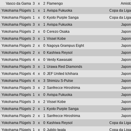
Vasco da Gama
3
x
2
Flamengo
Amist
Yokohama Flügels
1
x
1
Avispa Fukuoka
Copa da Liga
Yokohama Flügels
1
x
0
Kyoto Purple Sanga
Copa da Liga
Yokohama Flügels
3
x
1
Avispa Fukuoka
Japon
Yokohama Flügels
2
x
0
Cerezo Osaka
Japon
Yokohama Flügels
3
x
1
Vissel Kobe
Japon
Yokohama Flügels
2
x
0
Nagoya Grampus Eight
Japon
Yokohama Flügels
2
x
0
Kashiwa Reysol
Japon
Yokohama Flügels
4
x
0
Verdy Kawasaki
Japon
Yokohama Flügels
3
x
1
Urawa Red Diamonds
Japon
Yokohama Flügels
4
x
0
JEF United Ichihara
Japon
Yokohama Flügels
4
x
3
Shimizu S-Pulse
Japon
Yokohama Flügels
3
x
2
Sanfrecce Hiroshima
Japon
Yokohama Flügels
1
x
0
Avispa Fukuoka
Japon
Yokohama Flügels
3
x
2
Vissel Kobe
Japon
Yokohama Flügels
2
x
1
Kyoto Purple Sanga
Japon
Yokohama Flügels
2
x
1
Sanfrecce Hiroshima
Japon
Yokohama Flügels
3
x
0
Kashiwa Reysol
Copa da Liga
Yokohama Flügels
1
x
0
Jubilo Iwata
Copa da Liga