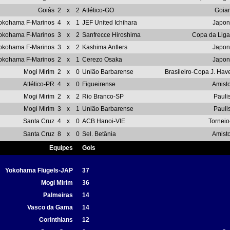
Goiás
2
x
2
Atlético-GO
Goia
okohama F-Marinos
4
x
1
JEF United Ichihara
Japon
okohama F-Marinos
3
x
2
Sanfrecce Hiroshima
Copa da Liga
okohama F-Marinos
3
x
2
Kashima Antlers
Japon
okohama F-Marinos
2
x
1
Cerezo Osaka
Japon
Mogi Mirim
2
x
0
União Barbarense
Brasileiro-Copa J. Ha
Atlético-PR
4
x
0
Figueirense
Amist
Mogi Mirim
2
x
2
Rio Branco-SP
Pauli
Mogi Mirim
3
x
1
União Barbarense
Pauli
Santa Cruz
4
x
0
ACB Hanoi-VIE
Torneio
Santa Cruz
8
x
0
Sel. Betânia
Amist
Equipes
Gols
Yokohama Flügels-JAP
37
Mogi Mirim
36
Palmeiras
14
Vasco da Gama
14
Corinthians
12