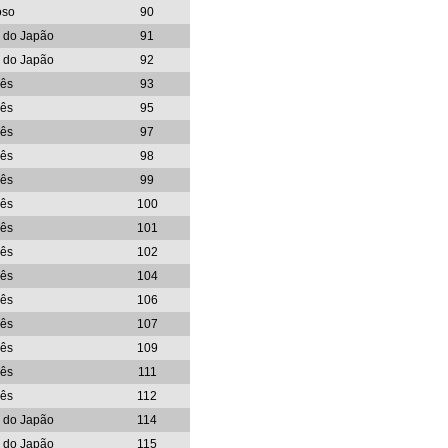
oso
90
 do Japão
91
 do Japão
92
ês
93
ês
95
ês
97
ês
98
ês
99
ês
100
ês
101
ês
102
ês
104
ês
106
ês
107
ês
109
ês
111
ês
112
 do Japão
114
 do Japão
115