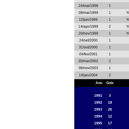
24/mai/1998
1
08/mai/1999
1
Y
12/jun/1999
1
Y
14/ago/1999
2
Y
20/nov/1999
1
Y
24/set/2000
1
31/out/2000
1
04/fev/2001
1
20/mar/2002
2
08/nov/2003
1
14/jan/2004
2
Ano
Gols
1991
3
1992
18
1993
26
1994
12
1995
17