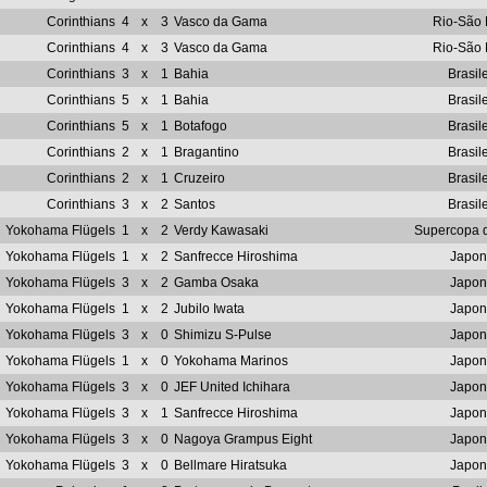
Corinthians
4
x
3
Vasco da Gama
Rio-São 
Corinthians
4
x
3
Vasco da Gama
Rio-São 
Corinthians
3
x
1
Bahia
Brasile
Corinthians
5
x
1
Bahia
Brasile
Corinthians
5
x
1
Botafogo
Brasile
Corinthians
2
x
1
Bragantino
Brasile
Corinthians
2
x
1
Cruzeiro
Brasile
Corinthians
3
x
2
Santos
Brasile
Yokohama Flügels
1
x
2
Verdy Kawasaki
Supercopa 
Yokohama Flügels
1
x
2
Sanfrecce Hiroshima
Japon
Yokohama Flügels
3
x
2
Gamba Osaka
Japon
Yokohama Flügels
1
x
2
Jubilo Iwata
Japon
Yokohama Flügels
3
x
0
Shimizu S-Pulse
Japon
Yokohama Flügels
1
x
0
Yokohama Marinos
Japon
Yokohama Flügels
3
x
0
JEF United Ichihara
Japon
Yokohama Flügels
3
x
1
Sanfrecce Hiroshima
Japon
Yokohama Flügels
3
x
0
Nagoya Grampus Eight
Japon
Yokohama Flügels
3
x
0
Bellmare Hiratsuka
Japon