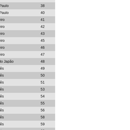
Paulo
38
Paulo
40
iro
41
iro
42
iro
43
iro
45
iro
46
iro
47
do Japão
48
ês
49
ês
50
ês
51
ês
53
ês
54
ês
55
ês
56
ês
58
ês
59