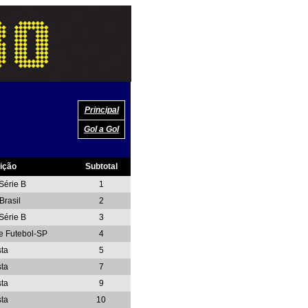
Principal
Gol a Gol
ição
Subtotal
-Série B
1
Brasil
2
-Série B
3
e Futebol-SP
4
sta
5
sta
7
sta
9
sta
10