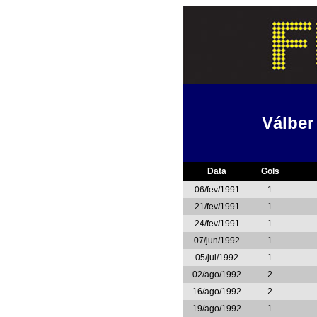
Válber
Data
Gols
06/fev/1991
1
21/fev/1991
1
24/fev/1991
1
07/jun/1992
1
05/jul/1992
1
02/ago/1992
2
16/ago/1992
2
19/ago/1992
1