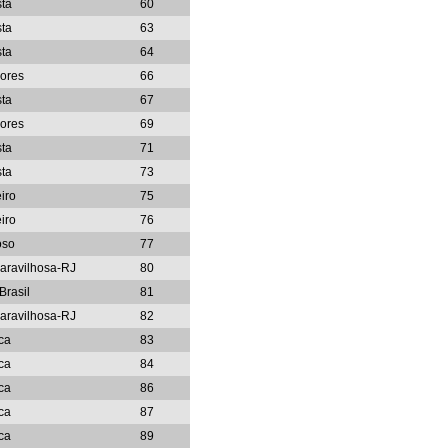
sta
60
sta
63
sta
64
dores
66
sta
67
dores
69
sta
71
sta
73
iro
75
iro
76
oso
77
aravilhosa-RJ
80
Brasil
81
aravilhosa-RJ
82
ca
83
ca
84
ca
86
ca
87
ca
89