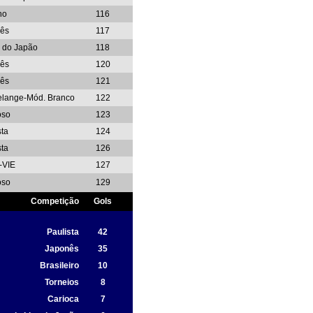
no
116
ês
117
 do Japão
118
ês
120
ês
121
velange-Mód. Branco
122
oso
123
sta
124
sta
126
-VIE
127
oso
129
Competição
Gols
Paulista
42
Japonês
35
Brasileiro
10
Torneios
8
Carioca
7