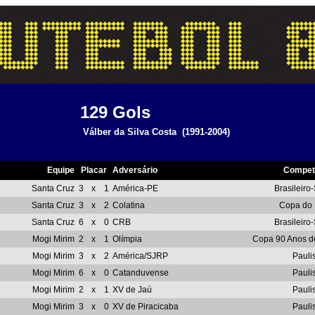
129
Gols
Válber da Silva Costa
(1991-2004)
Equipe
Placar
Adversário
Compet
Santa Cruz
3
x
1
América-PE
Brasileiro
Santa Cruz
3
x
2
Colatina
Copa do 
Santa Cruz
6
x
0
CRB
Brasileiro
Mogi Mirim
2
x
1
Olímpia
Copa 90 Anos d
Mogi Mirim
3
x
2
América/SJRP
Pauli
Mogi Mirim
6
x
0
Catanduvense
Pauli
Mogi Mirim
2
x
1
XV de Jaú
Pauli
Mogi Mirim
3
x
0
XV de Piracicaba
Pauli