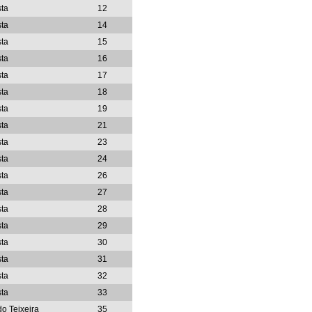
sta
12
sta
14
sta
15
sta
16
sta
17
sta
18
sta
19
sta
21
sta
23
sta
24
sta
26
sta
27
sta
28
sta
29
sta
30
sta
31
sta
32
sta
33
do Teixeira
35