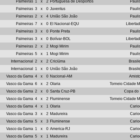
Palmeiras
1
x
2
Portuguesa de Desportos
Pauli
Palmeiras
3
x
0
Juventus
Pauli
Palmeiras
2
x
4
União São João
Pauli
Palmeiras
7
x
0
El Nacional-EQU
Liberta
Palmeiras
3
x
0
Ponte Preta
Pauli
Palmeiras
3
x
0
Bolívar-BOL
Liberta
Palmeiras
2
x
2
Mogi Mirim
Pauli
Palmeiras
5
x
1
Mogi Mirim
Pauli
Internacional
2
x
2
Criciúma
Brasile
Internacional
1
x
0
União São João
Brasile
Vasco da Gama
4
x
0
Nacional-AM
Amist
Vasco da Gama
6
x
2
Olaria
Torneio Cidade M
Vasco da Gama
2
x
0
Santa Cruz-PB
Copa do 
Vasco da Gama
4
x
2
Fluminense
Torneio Cidade M
Vasco da Gama
4
x
1
Olaria
Cario
Vasco da Gama
3
x
2
Madureira
Cario
Vasco da Gama
5
x
3
Fluminense
Cario
Vasco da Gama
1
x
0
America-RJ
Cario
Vasco da Gama
5
x
1
Madureira
Cario