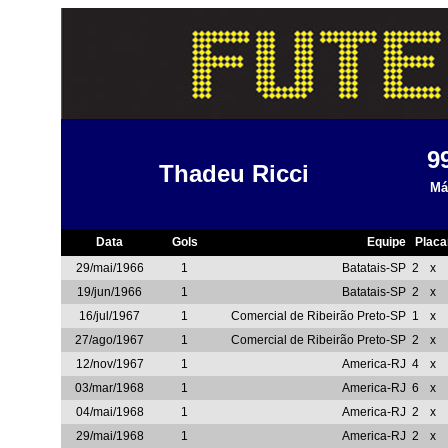
9
Thadeu Ricci
Má
Data
Gols
Equipe
Placa
29/mai/1966
1
Batatais-SP
2
x
19/jun/1966
1
Batatais-SP
2
x
16/jul/1967
1
Comercial de Ribeirão Preto-SP
1
x
27/ago/1967
1
Comercial de Ribeirão Preto-SP
2
x
12/nov/1967
1
America-RJ
4
x
03/mar/1968
1
America-RJ
6
x
04/mai/1968
1
America-RJ
2
x
29/mai/1968
1
America-RJ
2
x