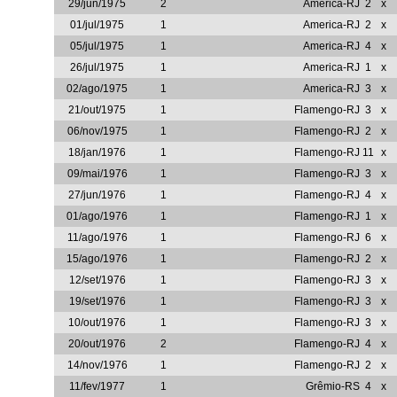
29/jun/1975
2
America-RJ
2
x
01/jul/1975
1
America-RJ
2
x
05/jul/1975
1
America-RJ
4
x
26/jul/1975
1
America-RJ
1
x
02/ago/1975
1
America-RJ
3
x
21/out/1975
1
Flamengo-RJ
3
x
06/nov/1975
1
Flamengo-RJ
2
x
18/jan/1976
1
Flamengo-RJ
11
x
09/mai/1976
1
Flamengo-RJ
3
x
27/jun/1976
1
Flamengo-RJ
4
x
01/ago/1976
1
Flamengo-RJ
1
x
11/ago/1976
1
Flamengo-RJ
6
x
15/ago/1976
1
Flamengo-RJ
2
x
12/set/1976
1
Flamengo-RJ
3
x
19/set/1976
1
Flamengo-RJ
3
x
10/out/1976
1
Flamengo-RJ
3
x
20/out/1976
2
Flamengo-RJ
4
x
14/nov/1976
1
Flamengo-RJ
2
x
11/fev/1977
1
Grêmio-RS
4
x