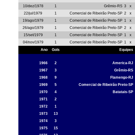
10/dez/1978
1
Grêmio-RS
3
x
22/jul/1979
1
Comercial de Ribeirão Preto-SP
2
x
19/ago/1979
1
Comercial de Ribeirão Preto-SP
1
x
26/ago/1979
1
Comercial de Ribeirão Preto-SP
2
x
15/set/1979
1
Comercial de Ribeirão Preto-SP
1
x
04/nov/1979
1
Comercial de Ribeirão Preto-SP
1
x
Ano
Gols
Equipes
1966
2
America-RJ
1967
3
Grêmio-RS
1968
9
Flamengo-RJ
1969
5
Comercial de Ribeirão Preto-SP
1970
4
Batatais-SP
1971
2
1972
1
1973
13
1974
3
1975
15