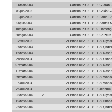
31/mai/2003
1
Coritiba-PR
3
x
2
Guarani
08/jun/2003
1
Coritiba-PR
2
x
1
Goiás-G
19/jun/2003
1
Coritiba-PR
2
x
2
Bahia-B
06/jul/2003
1
Coritiba-PR
1
x
3
Santos-
10/ago/2003
1
Coritiba-PR
5
x
0
Flameng
20/ago/2003
1
Coritiba-PR
2
x
2
Cruzeir
12/set/2003
1
Al-Ittihad-KSA
2
x
1
Al-Riya
07/nov/2003
1
Al-Ittihad-KSA
2
x
1
Al-Qadis
16/nov/2003
1
Al-Ittihad-KSA
2
x
1
Al-Nasr
28/fev/2004
1
Al-Ittihad-KSA
3
x
0
Al-Okhd
07/mar/2004
1
Al-Ittihad-KSA
3
x
1
Al-Nasr 
11/mar/2004
1
Al-Ittihad-KSA
2
x
1
Al-Nasr
29/mar/2004
1
Al-Ittihad-KSA
3
x
0
Al-Wahd
15/out/2004
1
Al-Ittihad-KSA
2
x
2
Al-Wahd
26/out/2004
1
Al-Ittihad-KSA
2
x
2
Jeonbuk
08/nov/2004
2
Al-Ittihad-KSA
4
x
1
Al-Riya
19/nov/2004
1
Al-Ittihad-KSA
1
x
1
Al-Shab
26/nov/2004
1
Al-Ittihad-KSA
4
x
2
Al-Qadis