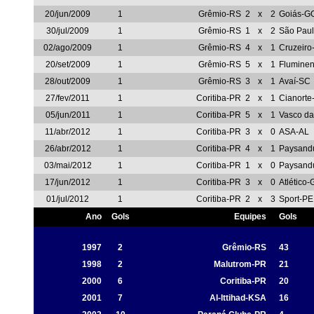
20/jun/2009
1
Grêmio-RS
2
x
2
Goiás-G
30/jul/2009
1
Grêmio-RS
1
x
2
São Pau
02/ago/2009
1
Grêmio-RS
4
x
1
Cruzeir
20/set/2009
1
Grêmio-RS
5
x
1
Flumine
28/out/2009
1
Grêmio-RS
3
x
1
Avaí-SC
27/fev/2011
1
Coritiba-PR
2
x
1
Cianorte
05/jun/2011
1
Coritiba-PR
5
x
1
Vasco d
11/abr/2012
1
Coritiba-PR
3
x
0
ASA-AL
26/abr/2012
1
Coritiba-PR
4
x
1
Paysand
03/mai/2012
1
Coritiba-PR
1
x
0
Paysand
17/jun/2012
1
Coritiba-PR
3
x
0
Atlético
01/jul/2012
1
Coritiba-PR
2
x
3
Sport-PE
Ano
Gols
Equipes
Gols
1997
2
Grêmio-RS
43
1998
2
Malutrom-PR
21
2000
6
Coritiba-PR
20
2001
7
Al-Ittihad-KSA
16