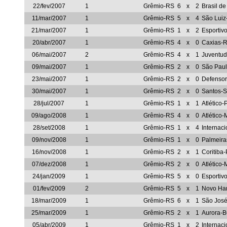
22/fev/2007
1
Grêmio-RS
6
x
2
Brasil d
11/mar/2007
1
Grêmio-RS
5
x
4
São Lui
21/mar/2007
1
Grêmio-RS
1
x
2
Esportiv
20/abr/2007
1
Grêmio-RS
4
x
0
Caxias-
06/mai/2007
2
Grêmio-RS
4
x
1
Juventu
09/mai/2007
1
Grêmio-RS
2
x
0
São Pau
23/mai/2007
1
Grêmio-RS
2
x
0
Defenso
30/mai/2007
1
Grêmio-RS
2
x
0
Santos-
28/jul/2007
1
Grêmio-RS
1
x
1
Atlético-
09/ago/2008
1
Grêmio-RS
4
x
0
Atlético
28/set/2008
1
Grêmio-RS
1
x
4
Internac
09/nov/2008
1
Grêmio-RS
1
x
0
Palmeira
16/nov/2008
1
Grêmio-RS
2
x
1
Coritiba
07/dez/2008
1
Grêmio-RS
2
x
0
Atlético
24/jan/2009
1
Grêmio-RS
5
x
0
Esportiv
01/fev/2009
2
Grêmio-RS
5
x
1
Novo Ha
18/mar/2009
1
Grêmio-RS
6
x
1
São José
25/mar/2009
1
Grêmio-RS
2
x
1
Aurora-
05/abr/2009
1
Grêmio-RS
1
x
2
Internac