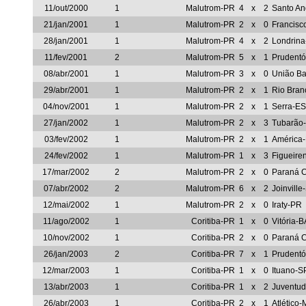
11/out/2000
1
Malutrom-PR
4
x
2
Santo An
21/jan/2001
1
Malutrom-PR
2
x
0
Francisc
28/jan/2001
1
Malutrom-PR
4
x
2
Londrin
11/fev/2001
2
Malutrom-PR
5
x
1
Prudentó
08/abr/2001
1
Malutrom-PR
3
x
0
União Ba
29/abr/2001
1
Malutrom-PR
2
x
1
Rio Bra
04/nov/2001
1
Malutrom-PR
2
x
1
Serra-ES
27/jan/2002
1
Malutrom-PR
2
x
3
Tubarão
03/fev/2002
1
Malutrom-PR
2
x
1
América
24/fev/2002
1
Malutrom-PR
1
x
3
Figueire
17/mar/2002
2
Malutrom-PR
2
x
0
Paraná 
07/abr/2002
2
Malutrom-PR
6
x
2
Joinville
12/mai/2002
1
Malutrom-PR
2
x
0
Iraty-PR
11/ago/2002
1
Coritiba-PR
1
x
0
Vitória-B
10/nov/2002
1
Coritiba-PR
2
x
0
Paraná 
26/jan/2003
2
Coritiba-PR
7
x
1
Prudentó
12/mar/2003
1
Coritiba-PR
1
x
0
Ituano-S
13/abr/2003
1
Coritiba-PR
1
x
2
Juventu
26/abr/2003
1
Coritiba-PR
2
x
1
Atlético