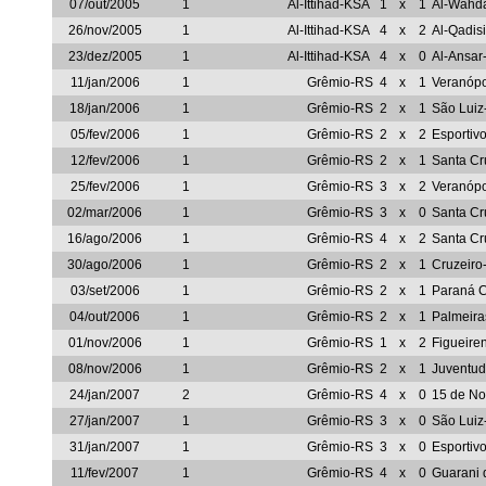
07/out/2005
1
Al-Ittihad-KSA
1
x
1
Al-Wahd
26/nov/2005
1
Al-Ittihad-KSA
4
x
2
Al-Qadis
23/dez/2005
1
Al-Ittihad-KSA
4
x
0
Al-Ansar
11/jan/2006
1
Grêmio-RS
4
x
1
Veranópo
18/jan/2006
1
Grêmio-RS
2
x
1
São Lui
05/fev/2006
1
Grêmio-RS
2
x
2
Esportiv
12/fev/2006
1
Grêmio-RS
2
x
1
Santa C
25/fev/2006
1
Grêmio-RS
3
x
2
Veranópo
02/mar/2006
1
Grêmio-RS
3
x
0
Santa C
16/ago/2006
1
Grêmio-RS
4
x
2
Santa Cr
30/ago/2006
1
Grêmio-RS
2
x
1
Cruzeir
03/set/2006
1
Grêmio-RS
2
x
1
Paraná 
04/out/2006
1
Grêmio-RS
2
x
1
Palmeira
01/nov/2006
1
Grêmio-RS
1
x
2
Figueire
08/nov/2006
1
Grêmio-RS
2
x
1
Juventu
24/jan/2007
2
Grêmio-RS
4
x
0
15 de N
27/jan/2007
1
Grêmio-RS
3
x
0
São Lui
31/jan/2007
1
Grêmio-RS
3
x
0
Esportiv
11/fev/2007
1
Grêmio-RS
4
x
0
Guarani 