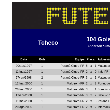
104
Gol
Tcheco
Anderson Sim
Data
Gols
Equipe
Placar
Adversá
20/abr/1997
1
Paraná Clube-PR
5
x
1
Matsuba
11/mai/1997
1
Paraná Clube-PR
2
x
0
Iraty-PR
27/jan/1998
2
Paraná Clube-PR
3
x
1
Matsuba
12/mar/2000
1
Malutrom-PR
2
x
2
Portugue
26/mar/2000
1
Malutrom-PR
3
x
1
Francisc
12/abr/2000
1
Malutrom-PR
3
x
2
Batel-PR
11/mai/2000
1
Malutrom-PR
2
x
5
Paraná 
20/ago/2000
1
Malutrom-PR
2
x
2
Internac