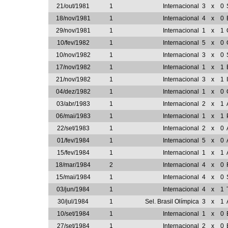
21/out/1981
1
Internacional
3
x
0
18/nov/1981
1
Internacional
4
x
0
29/nov/1981
1
Internacional
1
x
1
10/fev/1982
1
Internacional
5
x
0
10/nov/1982
1
Internacional
3
x
0
17/nov/1982
1
Internacional
1
x
1
21/nov/1982
1
Internacional
3
x
1
04/dez/1982
1
Internacional
1
x
0
03/abr/1983
1
Internacional
2
x
1
06/mai/1983
1
Internacional
1
x
1
22/set/1983
1
Internacional
2
x
0
01/fev/1984
1
Internacional
5
x
0
15/fev/1984
1
Internacional
1
x
1
18/mar/1984
2
Internacional
4
x
0
15/mai/1984
1
Internacional
4
x
0
03/jun/1984
1
Internacional
4
x
1
30/jul/1984
1
Sel. Brasil Olímpica
3
x
1
10/set/1984
1
Internacional
1
x
0
27/set/1984
1
Internacional
2
x
0