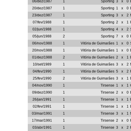
06/dez/1987
1
Sporting
3
x
0
20/dez/1987
1
Sporting
1
x
0
23/dez/1987
1
Sporting
3
x
2
07/fev/1988
1
Sporting
2
x
1
02/jun/1988
1
Sporting
4
x
2
05/jun/1988
2
Sporting
7
x
0
06/nov/1988
1
Vitória de Guimarães
1
x
0
20/nov/1988
1
Vitória de Guimarães
1
x
0
01/dez/1988
2
Vitória de Guimarães
2
x
1
10/set/1989
1
Vitória de Guimarães
3
x
2
04/fev/1990
1
Vitória de Guimarães
5
x
2
25/fev/1990
2
Vitória de Guimarães
3
x
1
04/nov/1990
1
Tirsense
1
x
1
09/dez/1990
1
Tirsense
2
x
0
26/jan/1991
1
Tirsense
1
x
1
02/fev/1991
1
Tirsense
1
x
1
03/mar/1991
1
Tirsense
3
x
1
17/mar/1991
1
Tirsense
2
x
0
03/abr/1991
1
Tirsense
3
x
2