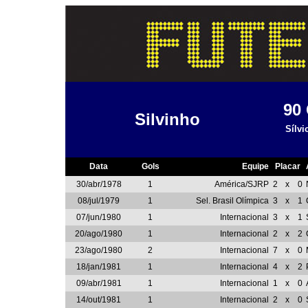
90
Silvinho
Sílvi
Data
Gols
Equipe
Placar
30/abr/1978
1
América/SJRP
2
x
0
08/jul/1979
1
Sel. Brasil Olímpica
3
x
1
07/jun/1980
1
Internacional
3
x
1
20/ago/1980
1
Internacional
2
x
2
23/ago/1980
2
Internacional
7
x
0
18/jan/1981
1
Internacional
4
x
2
09/abr/1981
1
Internacional
1
x
0
14/out/1981
1
Internacional
2
x
0