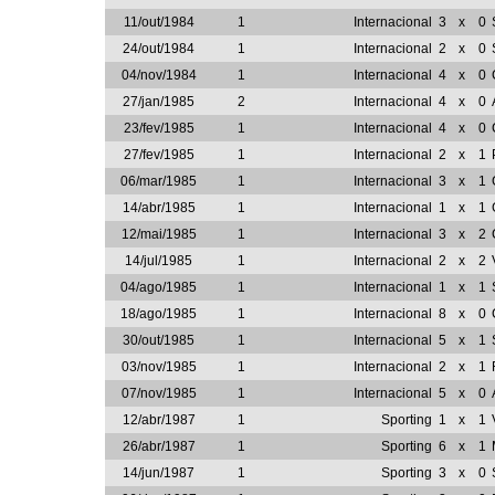
11/out/1984
1
Internacional
3
x
0
24/out/1984
1
Internacional
2
x
0
04/nov/1984
1
Internacional
4
x
0
27/jan/1985
2
Internacional
4
x
0
23/fev/1985
1
Internacional
4
x
0
27/fev/1985
1
Internacional
2
x
1
06/mar/1985
1
Internacional
3
x
1
14/abr/1985
1
Internacional
1
x
1
12/mai/1985
1
Internacional
3
x
2
14/jul/1985
1
Internacional
2
x
2
04/ago/1985
1
Internacional
1
x
1
18/ago/1985
1
Internacional
8
x
0
30/out/1985
1
Internacional
5
x
1
03/nov/1985
1
Internacional
2
x
1
07/nov/1985
1
Internacional
5
x
0
12/abr/1987
1
Sporting
1
x
1
26/abr/1987
1
Sporting
6
x
1
14/jun/1987
1
Sporting
3
x
0