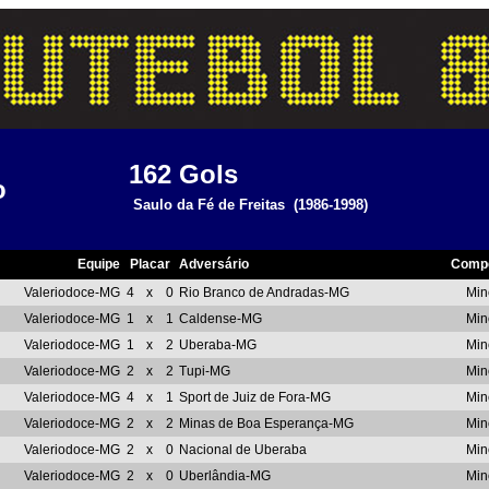
162
Gols
o
Saulo da Fé de Freitas
(1986-1998)
Equipe
Placar
Adversário
Compe
Valeriodoce-MG
4
x
0
Rio Branco de Andradas-MG
Min
Valeriodoce-MG
1
x
1
Caldense-MG
Min
Valeriodoce-MG
1
x
2
Uberaba-MG
Min
Valeriodoce-MG
2
x
2
Tupi-MG
Min
Valeriodoce-MG
4
x
1
Sport de Juiz de Fora-MG
Min
Valeriodoce-MG
2
x
2
Minas de Boa Esperança-MG
Min
Valeriodoce-MG
2
x
0
Nacional de Uberaba
Min
Valeriodoce-MG
2
x
0
Uberlândia-MG
Min