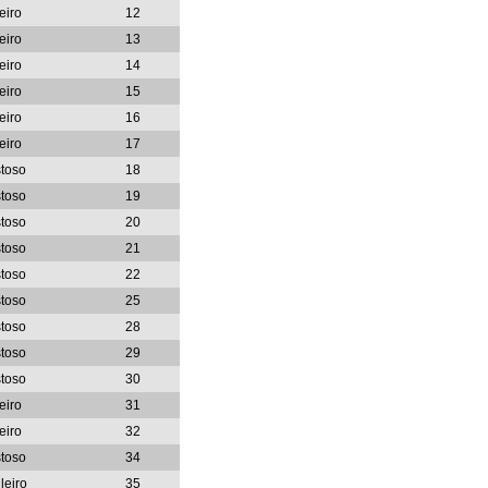
eiro
12
eiro
13
eiro
14
eiro
15
eiro
16
eiro
17
toso
18
toso
19
toso
20
toso
21
toso
22
toso
25
toso
28
toso
29
toso
30
eiro
31
eiro
32
toso
34
leiro
35