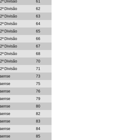
-2ª Divisão
61
-2ª Divisão
62
-2ª Divisão
63
-2ª Divisão
64
-2ª Divisão
65
-2ª Divisão
66
-2ª Divisão
67
-2ª Divisão
68
-2ª Divisão
70
-2ª Divisão
71
aense
73
aense
75
aense
76
aense
79
aense
80
aense
82
aense
83
aense
84
aense
85