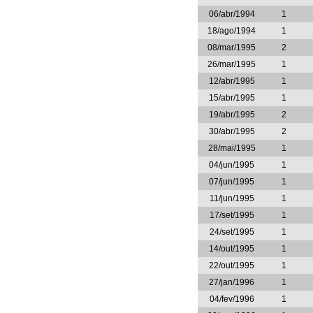
06/abr/1994
1
18/ago/1994
1
08/mar/1995
2
26/mar/1995
1
12/abr/1995
1
15/abr/1995
1
19/abr/1995
2
30/abr/1995
2
28/mai/1995
1
04/jun/1995
1
07/jun/1995
1
11/jun/1995
1
17/set/1995
1
24/set/1995
1
14/out/1995
1
22/out/1995
1
27/jan/1996
1
04/fev/1996
1