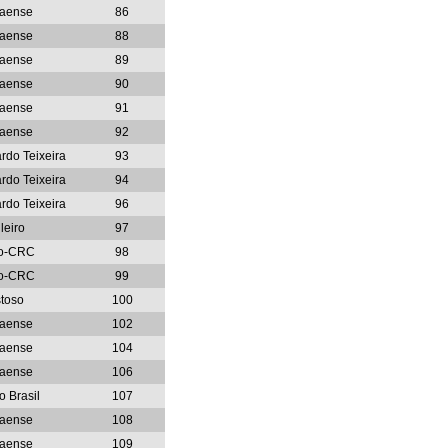
aense
86
aense
88
aense
89
aense
90
aense
91
aense
92
rdo Teixeira
93
rdo Teixeira
94
rdo Teixeira
96
leiro
97
io-CRC
98
io-CRC
99
toso
100
aense
102
aense
104
aense
106
 Brasil
107
aense
108
aense
109