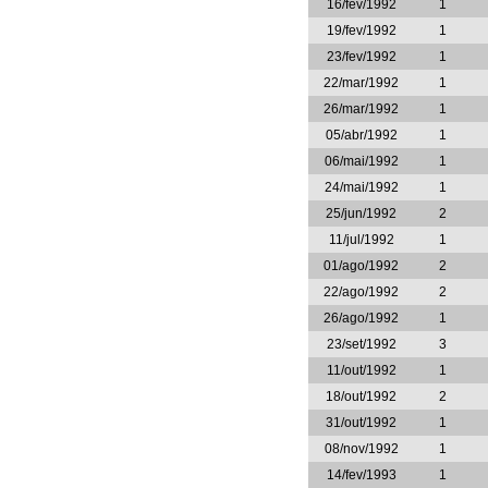
16/fev/1992
1
19/fev/1992
1
23/fev/1992
1
22/mar/1992
1
26/mar/1992
1
05/abr/1992
1
06/mai/1992
1
24/mai/1992
1
25/jun/1992
2
11/jul/1992
1
01/ago/1992
2
22/ago/1992
2
26/ago/1992
1
23/set/1992
3
11/out/1992
1
18/out/1992
2
31/out/1992
1
08/nov/1992
1
14/fev/1993
1