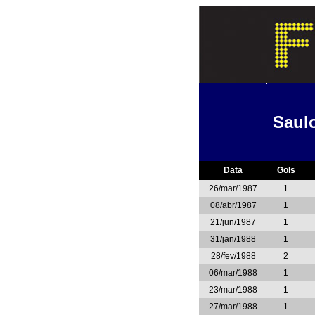
Saul
Data
Gols
26/mar/1987
1
08/abr/1987
1
21/jun/1987
1
31/jan/1988
1
28/fev/1988
2
06/mar/1988
1
23/mar/1988
1
27/mar/1988
1