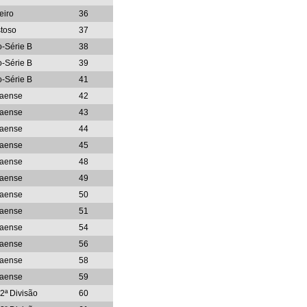
eiro
36
toso
37
o-Série B
38
o-Série B
39
o-Série B
41
aense
42
aense
43
aense
44
aense
45
aense
48
aense
49
aense
50
aense
51
aense
54
aense
56
aense
58
aense
59
-2ª Divisão
60