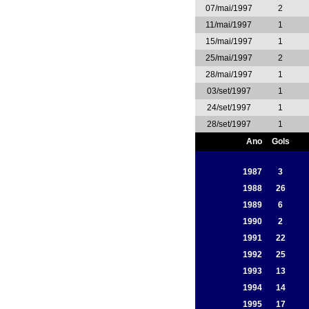
07/mai/1997
2
11/mai/1997
1
15/mai/1997
1
25/mai/1997
2
28/mai/1997
1
03/set/1997
1
24/set/1997
1
28/set/1997
1
Ano
Gols
1987
3
1988
26
1989
6
1990
2
1991
22
1992
25
1993
13
1994
14
1995
17