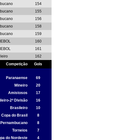
bucano
154
bucano
155
bucano
156
bucano
158
bucano
159
EBOL
160
EBOL
161
leiro
162
Competição
Gols
Paranaense
69
Mineiro
20
Amistosos
17
leiro-2ª Divisão
16
Brasileiro
10
Copa do Brasil
8
Pernambucano
8
Torneios
7
pa do Nordeste
4