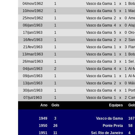
04/nov/1962
1
Vasco da Gama
1
x
1
Bot
10/nov/1962
1
Vasco da Gama
5
x
1
Mad
25/nov/1962
1
Vasco da Gama
2
x
0
Ame
06/jan/1963
1
Vasco da Gama
4
x
0
Ala
17/jan/1963
1
Vasco da Gama
5
x
0
Oro
16/fev/1963
1
Vasco da Gama
2
x
2
San
21/fev/1963
1
Vasco da Gama
1
x
3
Fla
13/mar/1963
1
Vasco da Gama
1
x
1
Bot
26/mai/1963
1
Vasco da Gama
3
x
1
Sel.
04/jun/1963
2
Vasco da Gama
4
x
1
Al-
09/jun/1963
1
Vasco da Gama
1
x
1
Al-
13/jun/1963
1
Vasco da Gama
2
x
0
Mál
30/jun/1963
1
Vasco da Gama
4
x
1
Por
07/jul/1963
1
Vasco da Gama
1
x
2
Cam
Ano
Gols
Equipes
Gol
1949
3
Vasco da Gama
167
1950
26
Ponte Preta
58
1951
11
Sel. Rio de Janeiro
4