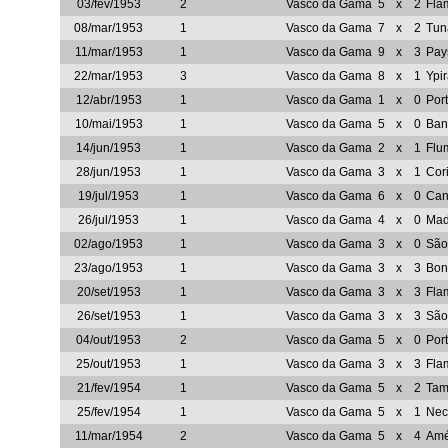
03/fev/1953
2
Vasco da Gama
5
x
2
Fla
08/mar/1953
1
Vasco da Gama
7
x
2
Tun
11/mar/1953
1
Vasco da Gama
9
x
3
Pay
22/mar/1953
3
Vasco da Gama
8
x
1
Ypi
12/abr/1953
1
Vasco da Gama
1
x
0
Por
10/mai/1953
1
Vasco da Gama
5
x
0
Ban
14/jun/1953
1
Vasco da Gama
2
x
1
Flu
28/jun/1953
1
Vasco da Gama
3
x
1
Cor
19/jul/1953
1
Vasco da Gama
6
x
0
Can
26/jul/1953
1
Vasco da Gama
4
x
0
Mad
02/ago/1953
1
Vasco da Gama
3
x
0
São
23/ago/1953
1
Vasco da Gama
3
x
3
Bon
20/set/1953
1
Vasco da Gama
3
x
3
Fla
26/set/1953
1
Vasco da Gama
3
x
3
São
04/out/1953
2
Vasco da Gama
5
x
0
Por
25/out/1953
1
Vasco da Gama
3
x
3
Fla
21/fev/1954
1
Vasco da Gama
5
x
2
Tam
25/fev/1954
1
Vasco da Gama
5
x
1
Nec
11/mar/1954
2
Vasco da Gama
5
x
4
Amé