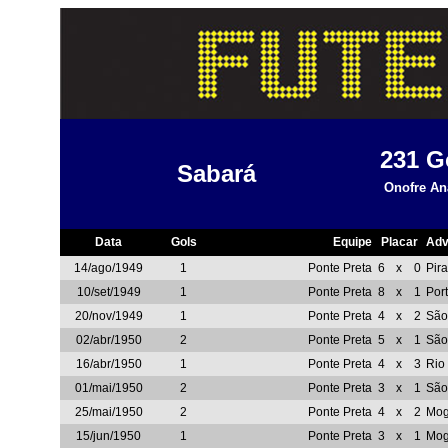
231
G
Sabará
Onofre An
Data
Gols
Equipe
Placar
Adv
14/ago/1949
1
Ponte Preta
6
x
0
Pir
10/set/1949
1
Ponte Preta
8
x
1
Por
20/nov/1949
1
Ponte Preta
4
x
2
São
02/abr/1950
2
Ponte Preta
5
x
1
São
16/abr/1950
1
Ponte Preta
4
x
3
Rio 
01/mai/1950
2
Ponte Preta
3
x
1
São
25/mai/1950
2
Ponte Preta
4
x
2
Mog
15/jun/1950
1
Ponte Preta
3
x
1
Mog