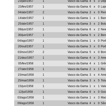
23/jan/1957
1
Vasco da Gama
4
x
3
Dep
23/fev/1957
1
Vasco da Gama
6
x
0
Laj
04/abr/1957
2
Vasco da Gama
3
x
0
Ren
14/abr/1957
1
Vasco da Gama
1
x
1
Ban
25/abr/1957
1
Vasco da Gama
3
x
2
Bot
09/jun/1957
1
Vasco da Gama
6
x
2
New
30/jun/1957
1
Vasco da Gama
5
x
2
Ben
04/ago/1957
1
Vasco da Gama
1
x
0
Por
20/out/1957
1
Vasco da Gama
3
x
0
Por
03/nov/1957
2
Vasco da Gama
5
x
0
Bon
21/dez/1957
1
Vasco da Gama
4
x
3
Ame
05/fev/1958
1
Vasco da Gama
4
x
1
Grê
27/abr/1958
1
Vasco da Gama
2
x
1
Rio
15/mai/1958
1
Vasco da Gama
3
x
4
Amé
25/mai/1958
1
Vasco da Gama
3
x
5
Tol
15/jun/1958
1
Vasco da Gama
1
x
1
Val
12/jul/1958
1
Vasco da Gama
6
x
0
Goi
03/ago/1958
1
Vasco da Gama
1
x
3
Mad
09/ago/1958
1
Vasco da Gama
4
x
0
São