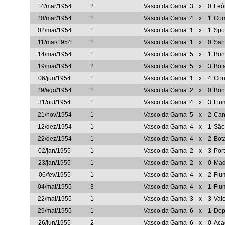
14/mar/1954
2
Vasco da Gama
3
x
0
Leó
20/mar/1954
1
Vasco da Gama
4
x
1
Com
02/mai/1954
1
Vasco da Gama
1
x
1
Spo
11/mai/1954
1
Vasco da Gama
1
x
0
San
14/mai/1954
1
Vasco da Gama
5
x
1
Bon
19/mai/1954
2
Vasco da Gama
5
x
3
Bot
06/jun/1954
1
Vasco da Gama
1
x
4
Cor
29/ago/1954
1
Vasco da Gama
2
x
0
Bon
31/out/1954
1
Vasco da Gama
4
x
3
Flu
21/nov/1954
1
Vasco da Gama
5
x
2
Can
12/dez/1954
1
Vasco da Gama
4
x
1
São
22/dez/1954
1
Vasco da Gama
4
x
2
Bot
02/jan/1955
1
Vasco da Gama
2
x
3
Por
23/jan/1955
1
Vasco da Gama
2
x
0
Mad
06/fev/1955
1
Vasco da Gama
4
x
2
Flu
04/mai/1955
3
Vasco da Gama
4
x
1
Flu
22/mai/1955
1
Vasco da Gama
3
x
3
Val
29/mai/1955
1
Vasco da Gama
6
x
1
Dep
26/jun/1955
2
Vasco da Gama
6
x
0
Aca