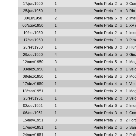
17/jun/1950
1
Ponte Preta
2
x
0
Com
25/jun/1950
1
Ponte Preta
1
x
3
Rio
30/jul/1950
2
Ponte Preta
6
x
2
Inte
06/ago/1950
1
Ponte Preta
2
x
1
XV 
10/set/1950
1
Ponte Preta
2
x
1
Inte
17/set/1950
1
Ponte Preta
1
x
3
Pir
28/set/1950
1
Ponte Preta
3
x
3
Flu
29/out/1950
4
Ponte Preta
5
x
0
Gin
12/nov/1950
3
Ponte Preta
5
x
1
Mog
03/dez/1950
1
Ponte Preta
2
x
1
Vel
08/dez/1950
1
Ponte Preta
3
x
0
Mog
17/dez/1950
1
Ponte Preta
4
x
1
Vot
18/mar/1951
1
Ponte Preta
2
x
1
Mog
25/set/1951
1
Ponte Preta
2
x
0
Vel
02/out/1951
1
Ponte Preta
6
x
2
Inte
06/out/1951
1
Ponte Preta
3
x
1
Com
15/nov/1951
3
Ponte Preta
7
x
2
For
17/nov/1951
1
Ponte Preta
2
x
5
San
24/nov/1951
1
Ponte Preta
2
x
2
Pal