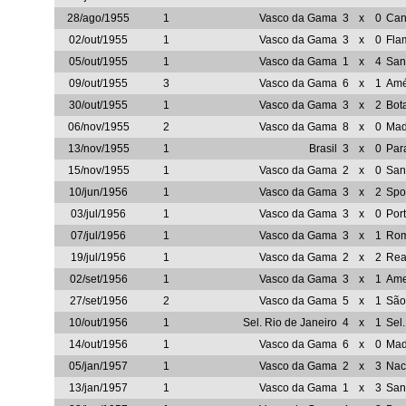
28/ago/1955
1
Vasco da Gama
3
x
0
Can
02/out/1955
1
Vasco da Gama
3
x
0
Fla
05/out/1955
1
Vasco da Gama
1
x
4
San
09/out/1955
3
Vasco da Gama
6
x
1
Amé
30/out/1955
1
Vasco da Gama
3
x
2
Bot
06/nov/1955
2
Vasco da Gama
8
x
0
Mad
13/nov/1955
1
Brasil
3
x
0
Par
15/nov/1955
1
Vasco da Gama
2
x
0
San
10/jun/1956
1
Vasco da Gama
3
x
2
Spo
03/jul/1956
1
Vasco da Gama
3
x
0
Por
07/jul/1956
1
Vasco da Gama
3
x
1
Rom
19/jul/1956
1
Vasco da Gama
2
x
2
Rea
02/set/1956
1
Vasco da Gama
3
x
1
Ame
27/set/1956
2
Vasco da Gama
5
x
1
São
10/out/1956
1
Sel. Rio de Janeiro
4
x
1
Sel
14/out/1956
1
Vasco da Gama
6
x
0
Mad
05/jan/1957
1
Vasco da Gama
2
x
3
Nac
13/jan/1957
1
Vasco da Gama
1
x
3
San