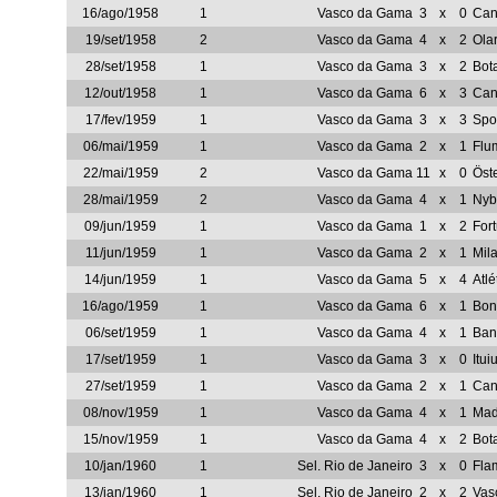
16/ago/1958
1
Vasco da Gama
3
x
0
Can
19/set/1958
2
Vasco da Gama
4
x
2
Olar
28/set/1958
1
Vasco da Gama
3
x
2
Bot
12/out/1958
1
Vasco da Gama
6
x
3
Can
17/fev/1959
1
Vasco da Gama
3
x
3
Spo
06/mai/1959
1
Vasco da Gama
2
x
1
Flu
22/mai/1959
2
Vasco da Gama
11
x
0
Öst
28/mai/1959
2
Vasco da Gama
4
x
1
Nyb
09/jun/1959
1
Vasco da Gama
1
x
2
For
11/jun/1959
1
Vasco da Gama
2
x
1
Mil
14/jun/1959
1
Vasco da Gama
5
x
4
Atl
16/ago/1959
1
Vasco da Gama
6
x
1
Bon
06/set/1959
1
Vasco da Gama
4
x
1
Ban
17/set/1959
1
Vasco da Gama
3
x
0
Itui
27/set/1959
1
Vasco da Gama
2
x
1
Can
08/nov/1959
1
Vasco da Gama
4
x
1
Mad
15/nov/1959
1
Vasco da Gama
4
x
2
Bot
10/jan/1960
1
Sel. Rio de Janeiro
3
x
0
Fla
13/jan/1960
1
Sel. Rio de Janeiro
2
x
2
Vas