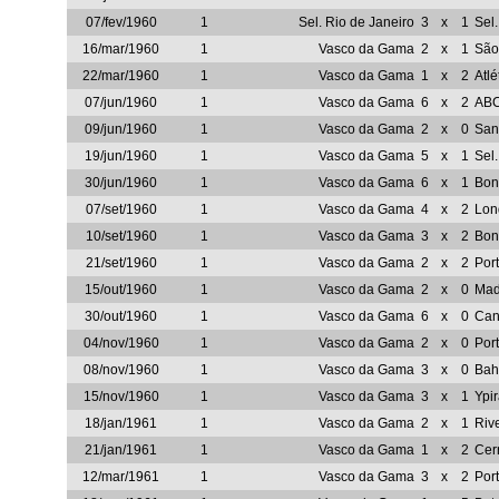
07/fev/1960
1
Sel. Rio de Janeiro
3
x
1
Sel
16/mar/1960
1
Vasco da Gama
2
x
1
São
22/mar/1960
1
Vasco da Gama
1
x
2
Atl
07/jun/1960
1
Vasco da Gama
6
x
2
AB
09/jun/1960
1
Vasco da Gama
2
x
0
San
19/jun/1960
1
Vasco da Gama
5
x
1
Sel.
30/jun/1960
1
Vasco da Gama
6
x
1
Bon
07/set/1960
1
Vasco da Gama
4
x
2
Lon
10/set/1960
1
Vasco da Gama
3
x
2
Bon
21/set/1960
1
Vasco da Gama
2
x
2
Por
15/out/1960
1
Vasco da Gama
2
x
0
Mad
30/out/1960
1
Vasco da Gama
6
x
0
Can
04/nov/1960
1
Vasco da Gama
2
x
0
Por
08/nov/1960
1
Vasco da Gama
3
x
0
Bah
15/nov/1960
1
Vasco da Gama
3
x
1
Ypi
18/jan/1961
1
Vasco da Gama
2
x
1
Riv
21/jan/1961
1
Vasco da Gama
1
x
2
Cer
12/mar/1961
1
Vasco da Gama
3
x
2
Por