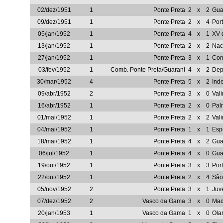
02/dez/1951
1
Ponte Preta
2
x
2
Gua
09/dez/1951
1
Ponte Preta
2
x
4
Por
05/jan/1952
1
Ponte Preta
4
x
1
XV 
13/jan/1952
1
Ponte Preta
2
x
2
Nac
27/jan/1952
1
Ponte Preta
3
x
1
Com
03/fev/1952
1
Comb. Ponte Preta/Guarani
4
x
2
Dep
30/mar/1952
4
Ponte Preta
5
x
2
Ind
09/abr/1952
2
Ponte Preta
3
x
0
Val
16/abr/1952
1
Ponte Preta
2
x
0
Pal
01/mai/1952
1
Ponte Preta
2
x
2
Val
04/mai/1952
1
Ponte Preta
1
x
1
Esp
18/mai/1952
1
Ponte Preta
4
x
2
Gua
06/jul/1952
1
Ponte Preta
4
x
0
Gua
19/out/1952
1
Ponte Preta
3
x
3
Por
22/out/1952
1
Ponte Preta
2
x
4
São
05/nov/1952
2
Ponte Preta
3
x
1
Juv
07/dez/1952
2
Vasco da Gama
3
x
0
Mad
20/jan/1953
1
Vasco da Gama
1
x
0
Olar