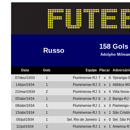
158
Gols
Russo
Adolpho Milma
Data
Gols
Equipe
Placar
Adversári
07/dez/1933
1
Fluminense-RJ
7
x
0
Ypiranga-
14/jan/1934
1
Fluminense-RJ
3
x
1
Atlético-M
22/mar/1934
2
Fluminense-RJ
3
x
4
Villa Nov
05/abr/1934
1
Fluminense-RJ
6
x
2
Bangu-RJ
08/abr/1934
1
Fluminense-RJ
1
x
3
Flamengo
15/abr/1934
1
Fluminense-RJ
3
x
1
São Cristó
05/jul/1934
1
Sel. Rio de Janeiro
1
x
0
Sel. São P
11/jul/1934
1
Fluminense-RJ
1
x
1
America-R