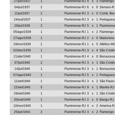
27/jun/1937
1
Fluminense-RJ
4
x
3
Flamengo
04/jul/1937
2
Fluminense-RJ
6
x
0
Serrano-R
11/jul/1937
2
Fluminense-RJ
3
x
0
Comb. Bec
24/out/1937
1
Fluminense-RJ
3
x
1
Portugues
26/jul/1939
2
Fluminense-RJ
5
x
1
Fluminense
05/ago/1939
1
Fluminense-RJ
1
x
2
Flamengo
27/ago/1939
1
Fluminense-RJ
2
x
0
Madureira
19/nov/1939
1
Fluminense-RJ
1
x
5
Atlético-M
02/dez/1939
1
Fluminense-RJ
3
x
4
São Cristó
21/abr/1940
1
Fluminense-RJ
4
x
0
Bonsucess
07/jul/1940
2
Fluminense-RJ
3
x
1
São Cristó
14/jul/1940
1
Fluminense-RJ
3
x
1
Bonsucess
07/ago/1940
1
Fluminense-RJ
5
x
1
Portuguesa
11/set/1940
1
Fluminense-RJ
3
x
2
São Paulo
22/set/1940
5
Fluminense-RJ
9
x
1
Mavilis-RJ
29/set/1940
1
Fluminense-RJ
3
x
1
São Cristó
20/out/1940
1
Fluminense-RJ
2
x
0
Bangu-RJ
10/nov/1940
1
Fluminense-RJ
4
x
2
America-R
25/jan/1941
2
Fluminense-RJ
3
x
2
Flamengo