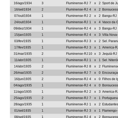
16/ago/1934
3
Fluminense-RJ
7
x
2
Sport de J
16/set/1934
2
Fluminense-RJ
4
x
2
Bonsucess
07/out/1934
1
Fluminense-RJ
2
x
2
Bangu-RJ
24/out/1934
1
Fluminense-RJ
1
x
4
Vasco da 
09/dez/1934
1
Fluminense-RJ
4
x
3
Bangu-RJ
15/jan/1935
1
Fluminense-RJ
4
x
3
Villa Nov
03/fev/1935
1
Fluminense-RJ
3
x
2
Sel. Paran
17/fev/1935
1
Fluminense-RJ
3
x
1
America-R
31/mar/1935
2
Fluminense-RJ
10
x
3
Jequiá-RJ
11/abr/1935
1
Fluminense-RJ
1
x
1
Sel. Niterói
14/abr/1935
2
Fluminense-RJ
8
x
2
Fluminense
26/mai/1935
2
Fluminense-RJ
7
x
0
Encouraça
16/jun/1935
2
Fluminense-RJ
4
x
0
Filhos de 
04/ago/1935
1
Fluminense-RJ
4
x
0
Bonsucess
11/ago/1935
1
Fluminense-RJ
2
x
3
America-R
25/ago/1935
2
Fluminense-RJ
7
x
1
Portugues
28/ago/1935
1
Fluminense-RJ
1
x
2
Estudante
01/set/1935
1
Fluminense-RJ
3
x
1
Flamengo
08/set/1935
1
Fluminense-RJ
4
x
2
Bonsucess