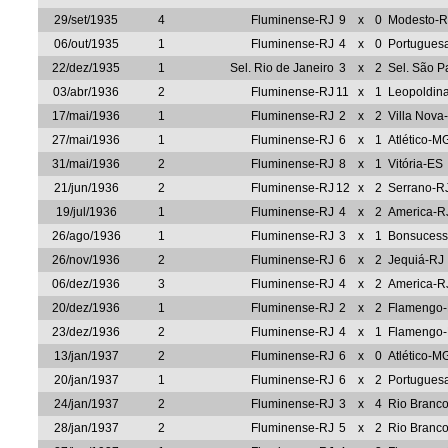
29/set/1935
4
Fluminense-RJ
9
x
0
Modesto-R
06/out/1935
1
Fluminense-RJ
4
x
0
Portugues
22/dez/1935
1
Sel. Rio de Janeiro
3
x
2
Sel. São P
03/abr/1936
2
Fluminense-RJ
11
x
1
Leopoldin
17/mai/1936
1
Fluminense-RJ
2
x
2
Villa Nov
27/mai/1936
1
Fluminense-RJ
6
x
1
Atlético-M
31/mai/1936
2
Fluminense-RJ
8
x
1
Vitória-ES
21/jun/1936
2
Fluminense-RJ
12
x
2
Serrano-R
19/jul/1936
1
Fluminense-RJ
4
x
2
America-R
26/ago/1936
1
Fluminense-RJ
3
x
1
Bonsucess
26/nov/1936
2
Fluminense-RJ
6
x
2
Jequiá-RJ
06/dez/1936
3
Fluminense-RJ
4
x
2
America-R
20/dez/1936
1
Fluminense-RJ
2
x
2
Flamengo
23/dez/1936
2
Fluminense-RJ
4
x
1
Flamengo
13/jan/1937
2
Fluminense-RJ
6
x
0
Atlético-M
20/jan/1937
1
Fluminense-RJ
6
x
2
Portuguesa
24/jan/1937
2
Fluminense-RJ
3
x
4
Rio Branc
28/jan/1937
2
Fluminense-RJ
5
x
2
Rio Branc