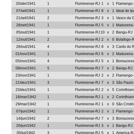
20/abr/1941
1
Fluminense-RJ
1
x
1
Flamengo
07/set/1941
1
Fluminense-RJ
8
x
1
Ideal de I
21/set/1941
2
Fluminense-RJ
3
x
1
Vasco da 
28/set/1941
1
Fluminense-RJ
5
x
1
Madureira
05/out/1941
1
Fluminense-RJ
10
x
2
Bangu-RJ
12/out/1941
2
Fluminense-RJ
2
x
0
Botafogo-
28/out/1941
4
Fluminense-RJ
8
x
3
Canto do 
01/nov/1941
1
Fluminense-RJ
6
x
2
Madureira
05/nov/1941
4
Fluminense-RJ
5
x
1
Bonsucess
08/nov/1941
5
Fluminense-RJ
7
x
2
Bangu-RJ
23/nov/1941
1
Fluminense-RJ
2
x
2
Flamengo
21/dez/1941
3
Fluminense-RJ
7
x
3
São Paulo
23/dez/1941
1
Fluminense-RJ
2
x
5
Corinthian
18/mar/1942
1
Fluminense-RJ
1
x
2
Corinthian
29/mar/1942
1
Fluminense-RJ
1
x
0
São Cristó
07/jun/1942
1
Fluminense-RJ
2
x
1
Flamengo
14/jun/1942
2
Fluminense-RJ
7
x
3
Bonsucess
20/jun/1942
1
Fluminense-RJ
3
x
1
Bangu-RJ
05/jul/1942
3
Fluminense-RJ
5
x
1
America-R