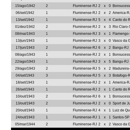
15/ago/1942
2
Fluminense-RJ
2
x
0
Bonsucess
06/set/1942
1
Fluminense-RJ
2
x
2
America-R
13/set/1942
1
Fluminense-RJ
5
x
4
Canto do 
01/dez/1942
2
Fluminense-RJ
2
x
3
Rio Claro-
08/mai/1943
1
Fluminense-RJ
3
x
1
Flamengo
13/jun/1943
1
Fluminense-RJ
3
x
0
Vasco da 
17/jun/1943
2
Fluminense-RJ
6
x
2
Bangu-RJ
08/ago/1943
1
Fluminense-RJ
2
x
1
Bonsucess
22/ago/1943
1
Fluminense-RJ
3
x
5
Bangu-RJ
29/ago/1943
2
Fluminense-RJ
5
x
2
Madureira
04/set/1943
3
Fluminense-RJ
5
x
3
Botafogo-
18/set/1943
1
Fluminense-RJ
2
x
1
America-R
26/set/1943
1
Fluminense-RJ
2
x
1
Canto do 
10/out/1943
2
Fluminense-RJ
6
x
1
Bonsucess
13/out/1943
2
Fluminense-RJ
2
x
0
Sport de J
20/out/1943
1
Fluminense-RJ
4
x
1
Luiz de Qu
24/out/1943
1
Fluminense-RJ
1
x
1
Santos-SP
05/mar/1944
2
Fluminense-RJ
2
x
2
Vasco da 