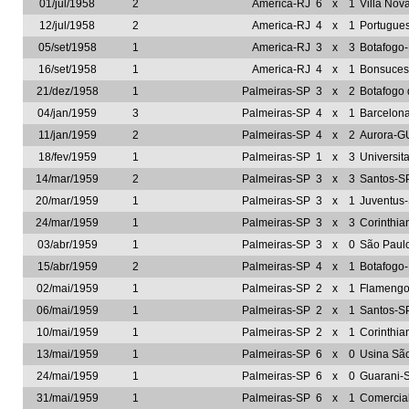
01/jul/1958
2
America-RJ
6
x
1
Villa No
12/jul/1958
2
America-RJ
4
x
1
Portugue
05/set/1958
1
America-RJ
3
x
3
Botafogo
16/set/1958
1
America-RJ
4
x
1
Bonsuces
21/dez/1958
1
Palmeiras-SP
3
x
2
Botafogo 
04/jan/1959
3
Palmeiras-SP
4
x
1
Barcelon
11/jan/1959
2
Palmeiras-SP
4
x
2
Aurora-G
18/fev/1959
1
Palmeiras-SP
1
x
3
Universit
14/mar/1959
2
Palmeiras-SP
3
x
3
Santos-S
20/mar/1959
1
Palmeiras-SP
3
x
1
Juventus
24/mar/1959
1
Palmeiras-SP
3
x
3
Corinthia
03/abr/1959
1
Palmeiras-SP
3
x
0
São Paul
15/abr/1959
2
Palmeiras-SP
4
x
1
Botafogo
02/mai/1959
1
Palmeiras-SP
2
x
1
Flamengo
06/mai/1959
1
Palmeiras-SP
2
x
1
Santos-S
10/mai/1959
1
Palmeiras-SP
2
x
1
Corinthia
13/mai/1959
1
Palmeiras-SP
6
x
0
Usina Sã
24/mai/1959
1
Palmeiras-SP
6
x
0
Guarani-
31/mai/1959
1
Palmeiras-SP
6
x
1
Comercia