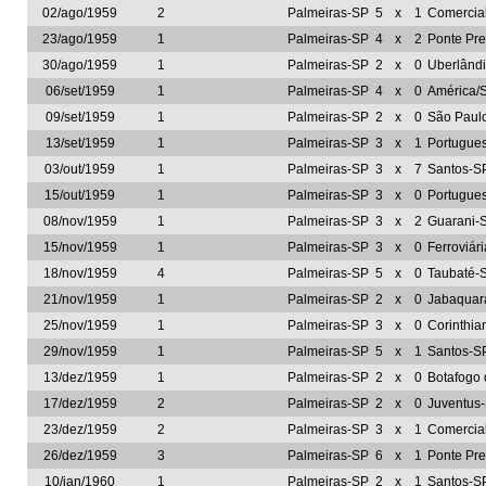
02/ago/1959
2
Palmeiras-SP
5
x
1
Comercial
23/ago/1959
1
Palmeiras-SP
4
x
2
Ponte Pre
30/ago/1959
1
Palmeiras-SP
2
x
0
Uberlând
06/set/1959
1
Palmeiras-SP
4
x
0
América/
09/set/1959
1
Palmeiras-SP
2
x
0
São Paul
13/set/1959
1
Palmeiras-SP
3
x
1
Portugues
03/out/1959
1
Palmeiras-SP
3
x
7
Santos-S
15/out/1959
1
Palmeiras-SP
3
x
0
Portugues
08/nov/1959
1
Palmeiras-SP
3
x
2
Guarani-
15/nov/1959
1
Palmeiras-SP
3
x
0
Ferroviár
18/nov/1959
4
Palmeiras-SP
5
x
0
Taubaté-
21/nov/1959
1
Palmeiras-SP
2
x
0
Jabaquar
25/nov/1959
1
Palmeiras-SP
3
x
0
Corinthia
29/nov/1959
1
Palmeiras-SP
5
x
1
Santos-S
13/dez/1959
1
Palmeiras-SP
2
x
0
Botafogo 
17/dez/1959
2
Palmeiras-SP
2
x
0
Juventus
23/dez/1959
2
Palmeiras-SP
3
x
1
Comercia
26/dez/1959
3
Palmeiras-SP
6
x
1
Ponte Pre
10/jan/1960
1
Palmeiras-SP
2
x
1
Santos-S