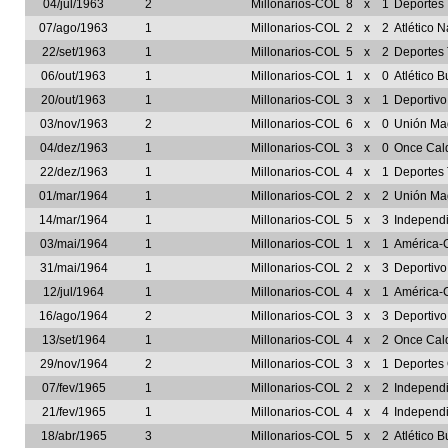
04/jul/1963
2
Millonarios-COL
8
x
1
Deportes
07/ago/1963
1
Millonarios-COL
2
x
2
Atlético 
22/set/1963
1
Millonarios-COL
5
x
2
Deportes
06/out/1963
1
Millonarios-COL
1
x
0
Atlético
20/out/1963
1
Millonarios-COL
3
x
1
Deportivo
03/nov/1963
2
Millonarios-COL
6
x
0
Unión Ma
04/dez/1963
1
Millonarios-COL
3
x
0
Once Cal
22/dez/1963
1
Millonarios-COL
4
x
1
Deportes
01/mar/1964
1
Millonarios-COL
2
x
2
Unión Ma
14/mar/1964
1
Millonarios-COL
5
x
3
Independ
03/mai/1964
1
Millonarios-COL
1
x
1
América-
31/mai/1964
1
Millonarios-COL
2
x
3
Deportivo
12/jul/1964
1
Millonarios-COL
4
x
1
América-
16/ago/1964
2
Millonarios-COL
3
x
3
Deportivo
13/set/1964
1
Millonarios-COL
4
x
2
Once Cal
29/nov/1964
2
Millonarios-COL
3
x
1
Deportes
07/fev/1965
1
Millonarios-COL
2
x
2
Independ
21/fev/1965
1
Millonarios-COL
4
x
4
Independ
18/abr/1965
3
Millonarios-COL
5
x
2
Atlético