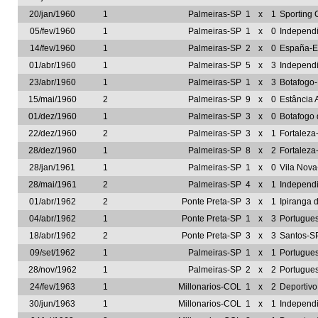
20/jan/1960
1
Palmeiras-SP
1
x
1
Sporting 
05/fev/1960
1
Palmeiras-SP
1
x
0
Independ
14/fev/1960
1
Palmeiras-SP
2
x
0
España-
01/abr/1960
1
Palmeiras-SP
5
x
3
Independ
23/abr/1960
1
Palmeiras-SP
1
x
3
Botafogo
15/mai/1960
2
Palmeiras-SP
9
x
0
Estância 
01/dez/1960
1
Palmeiras-SP
3
x
0
Botafogo 
22/dez/1960
2
Palmeiras-SP
3
x
1
Fortaleza
28/dez/1960
1
Palmeiras-SP
8
x
2
Fortaleza
28/jan/1961
1
Palmeiras-SP
1
x
0
Vila Nov
28/mai/1961
2
Palmeiras-SP
4
x
1
Independ
01/abr/1962
2
Ponte Preta-SP
3
x
1
Ipiranga 
04/abr/1962
1
Ponte Preta-SP
1
x
3
Portugue
18/abr/1962
2
Ponte Preta-SP
3
x
3
Santos-S
09/set/1962
1
Palmeiras-SP
1
x
1
Portugue
28/nov/1962
1
Palmeiras-SP
2
x
2
Portugue
24/fev/1963
1
Millonarios-COL
1
x
2
Deportivo
30/jun/1963
1
Millonarios-COL
1
x
1
Independ