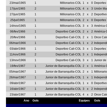
23/mai/1965
1
Millonarios-COL
1
x
0
Deportes
17/jun/1965
2
Millonarios-COL
4
x
3
Unión Ma
27/jun/1965
1
Millonarios-COL
2
x
2
Deportivo
25/jul/1965
1
Millonarios-COL
2
x
0
Deportes
14/nov/1965
1
Millonarios-COL
3
x
3
América-
06/fev/1966
1
Deportivo Cali-COL
2
x
2
América-
20/fev/1966
1
Deportivo Cali-COL
2
x
1
Once Cal
06/mar/1966
1
Deportivo Cali-COL
1
x
2
Independ
03/abr/1966
1
Deportivo Cali-COL
3
x
1
Deportes
11/nov/1966
2
Deportivo Cali-COL
3
x
1
Independ
13/nov/1966
1
Deportivo Cali-COL
3
x
1
Junior de
19/fev/1967
1
Junior de Barranquilla-COL
2
x
1
América-
05/mar/1967
1
Junior de Barranquilla-COL
2
x
1
Millonari
26/mar/1967
1
Junior de Barranquilla-COL
1
x
1
Independ
09/abr/1967
1
Junior de Barranquilla-COL
1
x
0
Deportivo
16/abr/1967
1
Junior de Barranquilla-COL
3
x
2
Independ
23/abr/1967
1
Junior de Barranquilla-COL
4
x
2
Once Cal
Ano
Gols
Equipes
Gols