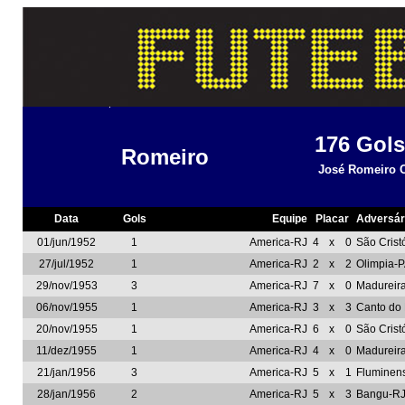
176
Gols
Romeiro
José Romeiro 
Data
Gols
Equipe
Placar
Adversár
01/jun/1952
1
America-RJ
4
x
0
São Crist
27/jul/1952
1
America-RJ
2
x
2
Olimpia-
29/nov/1953
3
America-RJ
7
x
0
Madureir
06/nov/1955
1
America-RJ
3
x
3
Canto do
20/nov/1955
1
America-RJ
6
x
0
São Crist
11/dez/1955
1
America-RJ
4
x
0
Madureir
21/jan/1956
3
America-RJ
5
x
1
Fluminen
28/jan/1956
2
America-RJ
5
x
3
Bangu-R