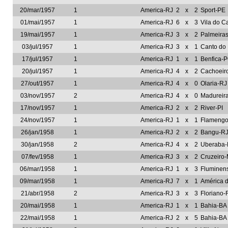
20/mar/1957
1
America-RJ
2
x
2
Sport-PE
01/mai/1957
1
America-RJ
6
x
3
Vila do 
19/mai/1957
1
America-RJ
3
x
2
Palmeira
03/jul/1957
1
America-RJ
3
x
1
Canto do
17/jul/1957
1
America-RJ
1
x
1
Benfica-
20/jul/1957
1
America-RJ
4
x
2
Cachoeir
27/out/1957
1
America-RJ
4
x
0
Olaria-RJ
03/nov/1957
2
America-RJ
4
x
0
Madureir
17/nov/1957
1
America-RJ
2
x
2
River-PI
24/nov/1957
1
America-RJ
1
x
1
Flamengo
26/jan/1958
1
America-RJ
2
x
2
Bangu-R
30/jan/1958
2
America-RJ
4
x
2
Uberaba
07/fev/1958
1
America-RJ
3
x
2
Cruzeiro
06/mar/1958
1
America-RJ
1
x
3
Fluminen
09/mar/1958
1
America-RJ
7
x
1
América d
21/abr/1958
2
America-RJ
3
x
3
Floriano-
20/mai/1958
1
America-RJ
1
x
1
Bahia-BA
22/mai/1958
1
America-RJ
2
x
5
Bahia-BA