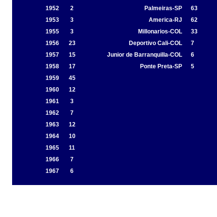
1952
2
Palmeiras-SP
63
1953
3
America-RJ
62
1955
3
Millonarios-COL
33
1956
23
Deportivo Cali-COL
7
1957
15
Junior de Barranquilla-COL
6
1958
17
Ponte Preta-SP
5
1959
45
1960
12
1961
3
1962
7
1963
12
1964
10
1965
11
1966
7
1967
6