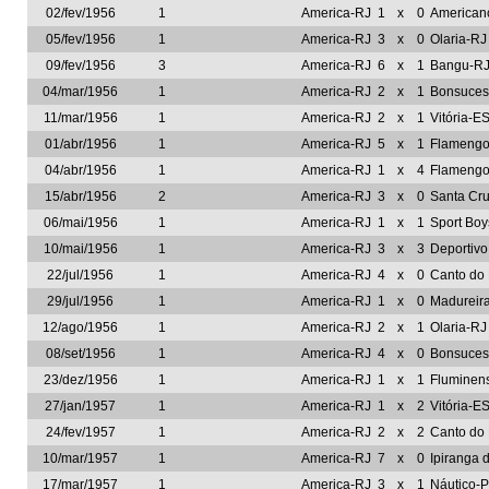
02/fev/1956
1
America-RJ
1
x
0
American
05/fev/1956
1
America-RJ
3
x
0
Olaria-RJ
09/fev/1956
3
America-RJ
6
x
1
Bangu-R
04/mar/1956
1
America-RJ
2
x
1
Bonsuces
11/mar/1956
1
America-RJ
2
x
1
Vitória-E
01/abr/1956
1
America-RJ
5
x
1
Flamengo
04/abr/1956
1
America-RJ
1
x
4
Flamengo
15/abr/1956
2
America-RJ
3
x
0
Santa Cr
06/mai/1956
1
America-RJ
1
x
1
Sport Bo
10/mai/1956
1
America-RJ
3
x
3
Deportivo
22/jul/1956
1
America-RJ
4
x
0
Canto do
29/jul/1956
1
America-RJ
1
x
0
Madureir
12/ago/1956
1
America-RJ
2
x
1
Olaria-RJ
08/set/1956
1
America-RJ
4
x
0
Bonsuces
23/dez/1956
1
America-RJ
1
x
1
Fluminen
27/jan/1957
1
America-RJ
1
x
2
Vitória-E
24/fev/1957
1
America-RJ
2
x
2
Canto do
10/mar/1957
1
America-RJ
7
x
0
Ipiranga
17/mar/1957
1
America-RJ
3
x
1
Náutico-