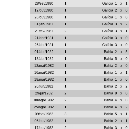
28/set/1980
1
Galícia
1
x
1
12/out/1980
1
Galícia
2
x
0
26/out/1980
1
Galícia
1
x
0
31/jan/1981
1
Galícia
3
x
2
21/fev/1981
2
Galícia
3
x
1
21/abr/1981
1
Galícia
3
x
0
26/abr/1981
1
Galícia
3
x
0
01/abr/1982
1
Bahia
2
x
5
13/abr/1982
1
Bahia
5
x
0
12/mai/1982
1
Bahia
2
x
0
16/mai/1982
1
Bahia
1
x
1
18/mai/1982
1
Bahia
1
x
0
20/jun/1982
1
Bahia
2
x
2
29/jul/1982
2
Bahia
8
x
0
08/ago/1982
2
Bahia
4
x
0
25/ago/1982
1
Bahia
4
x
2
09/set/1982
3
Bahia
5
x
1
06/out/1982
1
Bahia
2
x
1
17/out/1982
2
Bahia
3
x
0