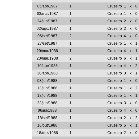
05/abr/1987
1
Cruzeiro
1
x
0
03/mai/1987
1
Cruzeiro
1
x
0
24/jun/1987
1
Cruzeiro
2
x
0
02/ago/1987
1
Cruzeiro
2
x
0
06/set/1987
2
Cruzeiro
4
x
0
27/set/1987
1
Cruzeiro
1
x
1
20/mar/1988
1
Cruzeiro
4
x
1
23/mar/1988
2
Cruzeiro
6
x
1
10/abr/1988
1
Cruzeiro
4
x
2
30/abr/1988
1
Cruzeiro
3
x
1
03/jun/1988
1
Cruzeiro
1
x
0
13/jun/1988
1
Cruzeiro
1
x
2
18/jun/1988
1
Cruzeiro
1
x
1
23/jun/1988
1
Cruzeiro
3
x
0
06/jul/1988
1
Cruzeiro
4
x
0
18/set/1988
1
Cruzeiro
2
x
2
16/out/1988
1
Cruzeiro
5
x
1
18/dez/1988
1
Cruzeiro
2
x
0