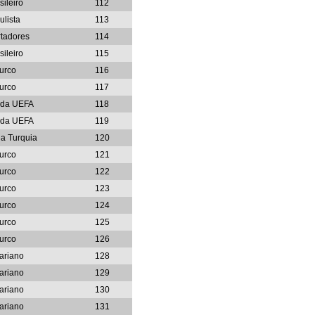
sileiro
112
ulista
113
rtadores
114
sileiro
115
urco
116
urco
117
 da UEFA
118
 da UEFA
119
a Turquia
120
urco
121
urco
122
urco
123
urco
124
urco
125
urco
126
ariano
128
ariano
129
ariano
130
ariano
131