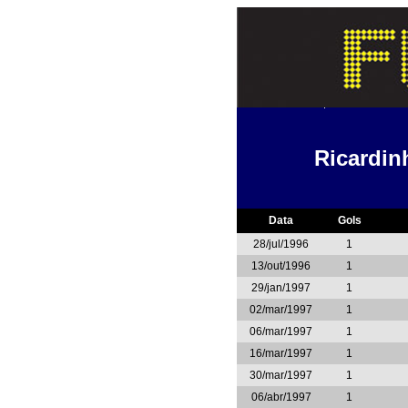
Ricardin
Data
Gols
28/jul/1996
1
13/out/1996
1
29/jan/1997
1
02/mar/1997
1
06/mar/1997
1
16/mar/1997
1
30/mar/1997
1
06/abr/1997
1