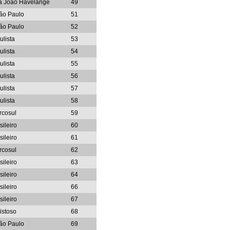
pa João Havelange
49
ão Paulo
51
ão Paulo
52
ulista
53
ulista
54
ulista
55
ulista
56
ulista
57
ulista
58
rcosul
59
sileiro
60
sileiro
61
rcosul
62
sileiro
63
sileiro
64
sileiro
66
sileiro
67
istoso
68
ão Paulo
69