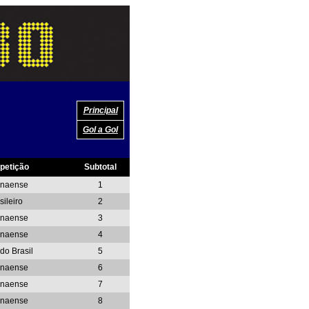
Principal
Gol a Gol
petição
Subtotal
anaense
1
sileiro
2
anaense
3
anaense
4
do Brasil
5
anaense
6
anaense
7
anaense
8