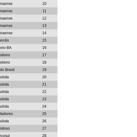
anaense
10
anaense
11
anaense
12
anaense
13
anaense
14
ancês
15
neio-BA
16
sileiro
17
sileiro
18
do Brasil
19
ulista
20
ulista
21
ulista
22
ulista
23
ulista
24
rtadores
25
ulista
26
istoso
27
rcosul
28