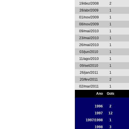
19/dez/2008
2
28/abr/2009
1
01/nov/2009
1
08/nov/2009
1
09/mai/2010
1
23/mai/2010
1
26/mai/2010
1
03/jun/2010
1
11/ago/2010
1
09/set/2010
1
26/jan/2011
1
20/fev/2011
2
02/mar/2011
1
Ano
Gols
1996
2
1997
12
1997/1998
1
1998
3