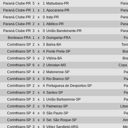
Paraná Clube-PR
5
x
1
Matsubara-PR
Par
Paraná Clube-PR
1
x
1
Apucarana-PR
Par
Paraná Clube-PR
2
x
0
Iraty-PR
Par
Paraná Clube-PR
2
x
1
Atlético-PR
Par
Paraná Clube-PR
3
x
0
União Bandeirante-PR
Par
Bordeaux-FRA
1
x
0
Guingamp-FRA
Fr
Corinthians-SP
2
x
3
Bahia-BA
Tor
Corinthians-SP
5
x
4
Ponte Preta-SP
Bra
Corinthians-SP
3
x
2
Vitória-BA
Bra
Corinthians-SP
6
x
2
Ubiratan-MS
Copa 
Corinthians-SP
4
x
2
Matonense-SP
Pa
Corinthians-SP
3
x
0
Rio Branco-SP
Pa
Corinthians-SP
2
x
4
Portuguesa de Desportos-SP
Pa
Corinthians-SP
2
x
4
Santos-SP
Pa
Corinthians-SP
3
x
1
União Barbarense-SP
Pa
Corinthians-SP
2
x
0
Palmeiras-SP
Libe
Corinthians-SP
4
x
0
São Paulo-SP
Pa
Corinthians-SP
3
x
0
Sel. São Roque-SP
Am
Corinthians-SP
3
x
0
Vélez Sarsfield-ARG
Me