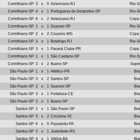
Corinthians-SP
3
x
0
Americano-RJ
Rio-S
Corinthians-SP
4
x
1
Portuguesa de Desportos-SP
Rio-S
Corinthians-SP
6
x
2
Americano-RJ
Copa 
Corinthians-SP
1
x
1
Guarani-SP
Rio-S
Corinthians-SP
2
x
2
Cruzeiro-MG
Copa 
Corinthians-SP
3
x
1
Botafogo-RJ
Rio-S
Corinthians-SP
3
x
1
Paraná Clube-PR
Copa 
Corinthians-SP
1
x
1
São Caetano-SP
Rio-S
Corinthians-SP
3
x
2
Ituano-SP
Super
São Paulo-SP
1
x
1
Atlético-PR
Bra
São Paulo-SP
3
x
2
Santos-SP
Bra
São Paulo-SP
2
x
1
Guarani-SP
Bra
São Paulo-SP
3
x
1
Fortaleza-CE
Bra
São Paulo-SP
2
x
1
Ituano-SP
Am
Santos-SP
2
x
1
São Paulo-SP
Bra
Santos-SP
5
x
2
Criciúma-SC
Bra
Santos-SP
6
x
0
Paysandu-PA
Bra
Santos-SP
2
x
1
Juventude-RS
Bra
Santos-SP
4
x
1
Vitória-BA
Bra