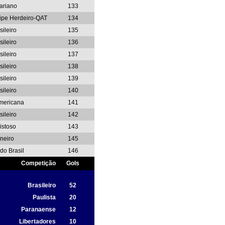
ariano
133
ipe Herdeiro-QAT
134
sileiro
135
sileiro
136
sileiro
137
sileiro
138
sileiro
139
sileiro
140
mericana
141
sileiro
142
istoso
143
neiro
145
do Brasil
146
Competição
Gols
Brasileiro
52
Paulista
20
Paranaense
12
Libertadores
10