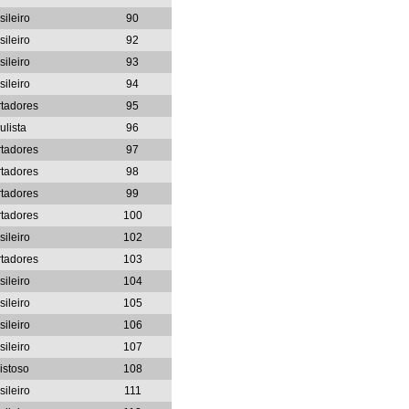
sileiro
90
sileiro
92
sileiro
93
sileiro
94
rtadores
95
ulista
96
rtadores
97
rtadores
98
rtadores
99
rtadores
100
sileiro
102
rtadores
103
sileiro
104
sileiro
105
sileiro
106
sileiro
107
istoso
108
sileiro
111