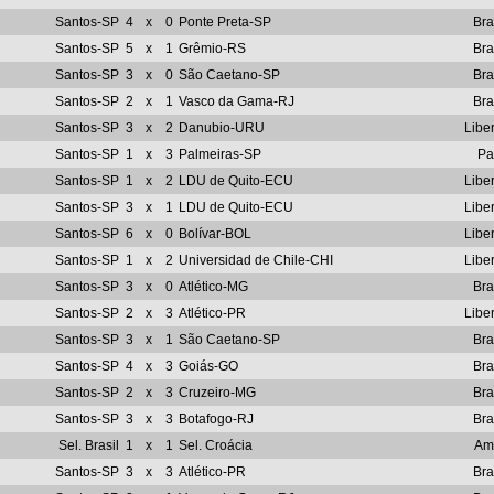
Santos-SP
4
x
0
Ponte Preta-SP
Bra
Santos-SP
5
x
1
Grêmio-RS
Bra
Santos-SP
3
x
0
São Caetano-SP
Bra
Santos-SP
2
x
1
Vasco da Gama-RJ
Bra
Santos-SP
3
x
2
Danubio-URU
Libe
Santos-SP
1
x
3
Palmeiras-SP
Pa
Santos-SP
1
x
2
LDU de Quito-ECU
Libe
Santos-SP
3
x
1
LDU de Quito-ECU
Libe
Santos-SP
6
x
0
Bolívar-BOL
Libe
Santos-SP
1
x
2
Universidad de Chile-CHI
Libe
Santos-SP
3
x
0
Atlético-MG
Bra
Santos-SP
2
x
3
Atlético-PR
Libe
Santos-SP
3
x
1
São Caetano-SP
Bra
Santos-SP
4
x
3
Goiás-GO
Bra
Santos-SP
2
x
3
Cruzeiro-MG
Bra
Santos-SP
3
x
3
Botafogo-RJ
Bra
Sel. Brasil
1
x
1
Sel. Croácia
Am
Santos-SP
3
x
3
Atlético-PR
Bra