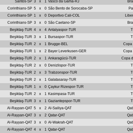
Santos-SP
3
x
1
Vasco da Gama-RJ
Bra
Corinthians-SP
5
x
0
São Bento de Sorocaba-SP
Pa
Corinthians-SP
1
x
0
Deportivo Cali-COL
Libe
Corinthians-SP
3
x
0
São Caetano-SP
Bra
Beşiktaş-TUR
4
x
4
Antalyaspor-TUR
T
Beşiktaş-TUR
3
x
1
Bursaspor-TUR
T
Beşiktaş-TUR
2
x
1
Brugge-BEL
Copa
Beşiktaş-TUR
1
x
2
Bayer Leverkusen-GER
Copa
Beşiktaş-TUR
2
x
1
Ankaragücü-TUR
Copa d
Beşiktaş-TUR
2
x
0
Denizlispor-TUR
T
Beşiktaş-TUR
2
x
3
Trabzonspor-TUR
T
Beşiktaş-TUR
2
x
1
Galatasaray-TUR
T
Beşiktaş-TUR
1
x
0
Çaykur Rizespor-TUR
T
Beşiktaş-TUR
2
x
1
Kasimpasa-TUR
T
Beşiktaş-TUR
3
x
1
Gaziantepspor-TUR
T
Al-Rayyan-QAT
5
x
2
Al-Sailiya-QAT
Qat
Al-Rayyan-QAT
3
x
2
Qatar-QAT
Qat
Al-Rayyan-QAT
3
x
0
Al-Wakrah-QAT
Qat
Al-Rayyan-QAT
4
x
1
Qatar-QAT
Qat