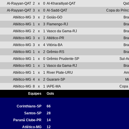
Al-Rayyan-QAT
2
x
0
Al-Kharaitiyat-QAT
Qat
Al-Rayyan-QAT
3
x
0
Al-Sadd-QAT
Copa do Prínc
Atlético-MG
3
x
2
Goiás-GO
Bra
Atlético-MG
1
x
3
Flamengo-RJ
Bra
Atlético-MG
2
x
1
Vasco da Gama-RJ
Bra
Atlético-MG
3
x
1
Atlético-PR
Bra
Atlético-MG
3
x
4
Vitória-BA
Bra
Atlético-MG
1
x
2
Grêmio-RS
Bra
Atlético-MG
1
x
0
Grêmio Prudente-SP
Sul-A
Atlético-MG
1
x
1
Vasco da Gama-RJ
Bra
Atlético-MG
1
x
1
River Plate-URU
Am
Atlético-MG
4
x
2
Guarani-SP
Mi
Atlético-MG
8
x
1
IAPE-MA
Copa 
Equipes
Gols
Corinthians-SP
66
Santos-SP
28
Paraná Clube-PR
14
Atlético-MG
12