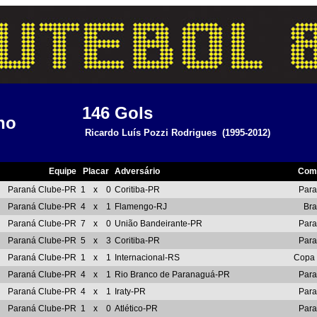
146
Gols
ho
Ricardo Luís Pozzi Rodrigues
(1995-2012)
Equipe
Placar
Adversário
Com
Paraná Clube-PR
1
x
0
Coritiba-PR
Par
Paraná Clube-PR
4
x
1
Flamengo-RJ
Bra
Paraná Clube-PR
7
x
0
União Bandeirante-PR
Par
Paraná Clube-PR
5
x
3
Coritiba-PR
Par
Paraná Clube-PR
1
x
1
Internacional-RS
Copa 
Paraná Clube-PR
4
x
1
Rio Branco de Paranaguá-PR
Par
Paraná Clube-PR
4
x
1
Iraty-PR
Par
Paraná Clube-PR
1
x
0
Atlético-PR
Par