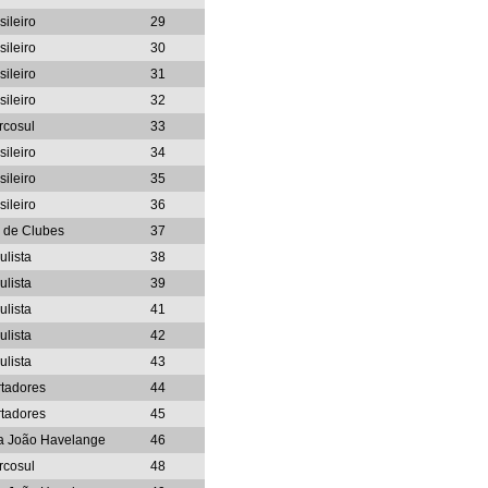
sileiro
29
sileiro
30
sileiro
31
sileiro
32
rcosul
33
sileiro
34
sileiro
35
sileiro
36
 de Clubes
37
ulista
38
ulista
39
ulista
41
ulista
42
ulista
43
rtadores
44
rtadores
45
pa João Havelange
46
rcosul
48