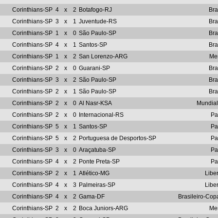
Corinthians-SP
4
x
2
Botafogo-RJ
Bra
Corinthians-SP
3
x
1
Juventude-RS
Bra
Corinthians-SP
1
x
0
São Paulo-SP
Bra
Corinthians-SP
4
x
1
Santos-SP
Bra
Corinthians-SP
1
x
2
San Lorenzo-ARG
Me
Corinthians-SP
2
x
0
Guarani-SP
Bra
Corinthians-SP
3
x
2
São Paulo-SP
Bra
Corinthians-SP
2
x
1
São Paulo-SP
Bra
Corinthians-SP
2
x
0
Al Nasr-KSA
Mundial
Corinthians-SP
2
x
0
Internacional-RS
Pa
Corinthians-SP
5
x
1
Santos-SP
Pa
Corinthians-SP
5
x
2
Portuguesa de Desportos-SP
Pa
Corinthians-SP
3
x
0
Araçatuba-SP
Pa
Corinthians-SP
4
x
2
Ponte Preta-SP
Pa
Corinthians-SP
2
x
1
Atlético-MG
Libe
Corinthians-SP
4
x
3
Palmeiras-SP
Libe
Corinthians-SP
4
x
2
Gama-DF
Brasileiro-Co
Corinthians-SP
2
x
2
Boca Juniors-ARG
Me