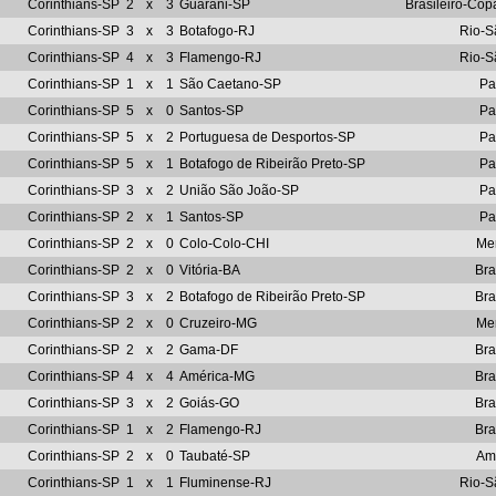
Corinthians-SP
2
x
3
Guarani-SP
Brasileiro-Co
Corinthians-SP
3
x
3
Botafogo-RJ
Rio-S
Corinthians-SP
4
x
3
Flamengo-RJ
Rio-S
Corinthians-SP
1
x
1
São Caetano-SP
Pa
Corinthians-SP
5
x
0
Santos-SP
Pa
Corinthians-SP
5
x
2
Portuguesa de Desportos-SP
Pa
Corinthians-SP
5
x
1
Botafogo de Ribeirão Preto-SP
Pa
Corinthians-SP
3
x
2
União São João-SP
Pa
Corinthians-SP
2
x
1
Santos-SP
Pa
Corinthians-SP
2
x
0
Colo-Colo-CHI
Me
Corinthians-SP
2
x
0
Vitória-BA
Bra
Corinthians-SP
3
x
2
Botafogo de Ribeirão Preto-SP
Bra
Corinthians-SP
2
x
0
Cruzeiro-MG
Me
Corinthians-SP
2
x
2
Gama-DF
Bra
Corinthians-SP
4
x
4
América-MG
Bra
Corinthians-SP
3
x
2
Goiás-GO
Bra
Corinthians-SP
1
x
2
Flamengo-RJ
Bra
Corinthians-SP
2
x
0
Taubaté-SP
Am
Corinthians-SP
1
x
1
Fluminense-RJ
Rio-S