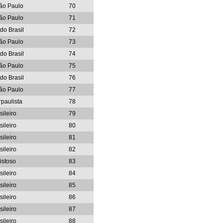
ão Paulo
70
ão Paulo
71
do Brasil
72
ão Paulo
73
do Brasil
74
ão Paulo
75
do Brasil
76
ão Paulo
77
paulista
78
sileiro
79
sileiro
80
sileiro
81
sileiro
82
istoso
83
sileiro
84
sileiro
85
sileiro
86
sileiro
87
sileiro
88