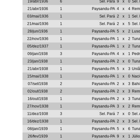
19/abr/1936
6
Sel. Pará
9
x
0
Sel. 
21/abr/1936
1
Paysandu-PA
4
x
4
Rem
03/mai/1936
1
Sel. Pará
2
x
1
Sel.
21/mai/1936
1
Sel. Pará
2
x
5
Sel.
28/jun/1936
1
Paysandu-PA
5
x
2
Luso
22/nov/1936
1
Paysandu-PA
1
x
2
Tuna
05/dez/1937
1
Paysandu-PA
1
x
2
Tuna
09/jan/1938
3
Paysandu-PA
4
x
1
Pedr
23/jan/1938
1
Paysandu-PA
2
x
0
Tuna
21/abr/1938
1
Paysandu-PA
5
x
3
Uniã
15/mai/1938
1
Paysandu-PA
1
x
0
Naci
07/set/1938
2
Paysandu-PA
2
x
3
Bahi
02/out/1938
2
Paysandu-PA
2
x
3
Rem
16/out/1938
1
Paysandu-PA
2
x
3
Tuna
27/nov/1938
1
Paysandu-PA
3
x
2
Rem
11/dez/1938
3
Sel. Pará
7
x
0
Sel.
16/dez/1938
1
Paysandu-PA
2
x
3
Sel.
08/jan/1939
1
Paysandu-PA
5
x
6
Tuna
26/fev/1939
1
Paysandu-PA
9
x
1
Júli