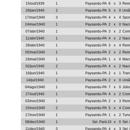
15/out/1939
1
Paysandu-PA
6
x
3
Rem
28/jan/1940
2
Paysandu-PA
5
x
0
Uniã
17/mar/1940
3
Paysandu-PA
4
x
4
Spor
24/mar/1940
1
Paysandu-PA
2
x
0
Naci
07/abr/1940
1
Paysandu-PA
3
x
2
Com.
11/abr/1940
1
Paysandu-PA
4
x
2
Naci
28/abr/1940
1
Paysandu-PA
3
x
4
Rem
05/mai/1940
1
Paysandu-PA
2
x
2
Rem
19/mai/1940
1
Paysandu-PA
1
x
0
Mar
02/jun/1940
2
Paysandu-PA
4
x
2
Naci
16/jun/1940
1
Paysandu-PA
2
x
1
Tran
14/jul/1940
1
Paysandu-PA
2
x
0
Uniã
04/ago/1940
1
Paysandu-PA
7
x
0
Júli
27/out/1940
1
Paysandu-PA
4
x
2
Comb
03/nov/1940
1
Paysandu-PA
2
x
3
Rem
15/nov/1940
2
Paysandu-PA
5
x
4
Comb
17/nov/1940
1
Paysandu-PA
1
x
2
Tuna
08/dez/1940
1
Sel. Pará
10
x
0
Sel.
11/dez/1940
3
Paysandu-PA
4
x
3
Sel.