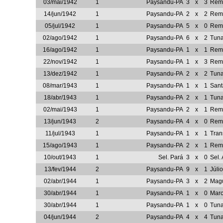
03/mai/1942
1
Paysandu-PA
3
x
3
Rem
14/jun/1942
1
Paysandu-PA
2
x
2
Rem
05/jul/1942
1
Paysandu-PA
5
x
0
Rem
02/ago/1942
1
Paysandu-PA
6
x
2
Tuna
16/ago/1942
1
Paysandu-PA
1
x
1
Rem
22/nov/1942
1
Paysandu-PA
1
x
3
Rem
13/dez/1942
1
Paysandu-PA
2
x
2
Tuna
08/mar/1943
1
Paysandu-PA
1
x
1
Sant
18/abr/1943
1
Paysandu-PA
2
x
1
Tuna
02/mai/1943
1
Paysandu-PA
2
x
1
Rem
13/jun/1943
2
Paysandu-PA
4
x
0
Rem
11/jul/1943
1
Paysandu-PA
1
x
1
Tran
15/ago/1943
1
Paysandu-PA
2
x
1
Rem
10/out/1943
1
Sel. Pará
3
x
0
Sel.
13/fev/1944
2
Paysandu-PA
9
x
1
Júli
02/abr/1944
1
Paysandu-PA
3
x
2
Mag
30/abr/1944
1
Paysandu-PA
1
x
0
Mar
30/abr/1944
1
Paysandu-PA
1
x
0
Tuna
04/jun/1944
2
Paysandu-PA
4
x
4
Tuna