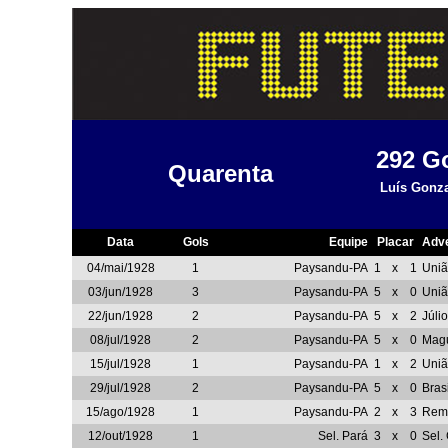
292
G
Quarenta
Luís Gonz
Data
Gols
Equipe
Placar
Adve
04/mai/1928
1
Paysandu-PA
1
x
1
Uniã
03/jun/1928
3
Paysandu-PA
5
x
0
Uniã
22/jun/1928
2
Paysandu-PA
5
x
2
Júli
08/jul/1928
2
Paysandu-PA
5
x
0
Mag
15/jul/1928
1
Paysandu-PA
1
x
2
Uniã
29/jul/1928
2
Paysandu-PA
5
x
0
Bras
15/ago/1928
1
Paysandu-PA
2
x
3
Rem
12/out/1928
1
Sel. Pará
3
x
0
Sel.