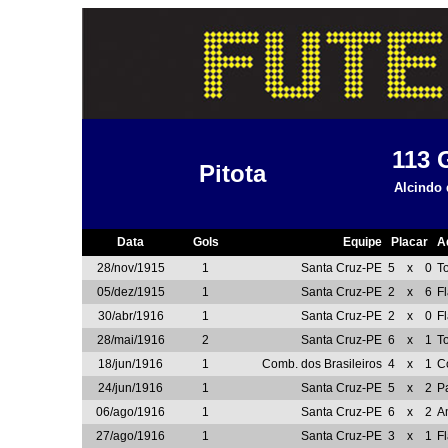
113
Pitota
Alcindo
Data
Gols
Equipe
Placar
A
28/nov/1915
1
Santa Cruz-PE
5
x
0
T
05/dez/1915
1
Santa Cruz-PE
2
x
6
F
30/abr/1916
1
Santa Cruz-PE
2
x
0
F
28/mai/1916
2
Santa Cruz-PE
6
x
1
T
18/jun/1916
1
Comb. dos Brasileiros
4
x
1
C
24/jun/1916
1
Santa Cruz-PE
5
x
2
P
06/ago/1916
1
Santa Cruz-PE
6
x
2
A
27/ago/1916
1
Santa Cruz-PE
3
x
1
F