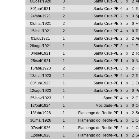
08/dez/1920
3
Santa Cruz-PE
3
x
2
A
30/jan/1921
2
Santa Cruz-PE
6
x
1
T
24/abr/1921
2
Santa Cruz-PE
2
x
3
S
08/mai/1921
2
Santa Cruz-PE
3
x
0
F
15/mai/1921
2
Santa Cruz-PE
4
x
0
T
03/jul/1921
1
Santa Cruz-PE
2
x
2
A
28/ago/1921
1
Santa Cruz-PE
3
x
1
F
04/set/1921
1
Santa Cruz-PE
2
x
2
T
25/set/1921
1
Santa Cruz-PE
1
x
0
N
15/abr/1923
2
Santa Cruz-PE
3
x
2
F
13/mai/1923
1
Santa Cruz-PE
2
x
2
T
03/jun/1923
1
Santa Cruz-PE
1
x
1
E
12/ago/1923
1
Santa Cruz-PE
3
x
0
P
25/nov/1923
1
Sport-PE
4
x
2
C
12/out/1924
1
Mocidade-PE
2
x
0
C
18/abr/1926
1
Flamengo do Recife-PE
1
x
2
S
30/mai/1926
1
Flamengo do Recife-PE
2
x
1
C
07/set/1926
1
Flamengo do Recife-PE
2
x
1
C
12/set/1926
1
Flamengo do Recife-PE
1
x
2
S