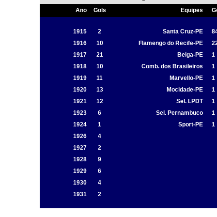
Ano
Gols
Equipes
G
1915
2
Santa Cruz-PE
8
1916
10
Flamengo do Recife-PE
2
1917
21
Belga-PE
1
1918
10
Comb. dos Brasileiros
1
1919
11
Marvello-PE
1
1920
13
Mocidade-PE
1
1921
12
Sel. LPDT
1
1923
6
Sel. Pernambuco
1
1924
1
Sport-PE
1
1926
4
1927
2
1928
9
1929
6
1930
4
1931
2