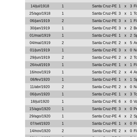
14/jul/1918
1
Santa Cruz-PE
1
x
3
F
25/ago/1918
1
Santa Cruz-PE
3
x
1
T
06/jan/1919
2
Santa Cruz-PE
3
x
1
F
30/jan/1919
1
Santa Cruz-PE
3
x
2
B
01/mai/1919
1
Santa Cruz-PE
1
x
2
S
04/mai/1919
2
Santa Cruz-PE
2
x
5
A
01/jun/1919
1
Santa Cruz-PE
3
x
0
N
29/jun/1919
2
Santa Cruz-PE
2
x
2
T
26/out/1919
1
Santa Cruz-PE
1
x
1
F
16/nov/1919
1
Santa Cruz-PE
2
x
4
A
08/fev/1920
1
Santa Cruz-PE
1
x
1
S
11/abr/1920
2
Santa Cruz-PE
2
x
0
N
06/jun/1920
1
Santa Cruz-PE
1
x
3
T
18/jul/1920
1
Santa Cruz-PE
6
x
0
V
15/ago/1920
1
Santa Cruz-PE
3
x
0
P
29/ago/1920
1
Santa Cruz-PE
4
x
2
S
07/set/1920
1
Santa Cruz-PE
1
x
0
F
14/nov/1920
2
Santa Cruz-PE
2
x
0
F