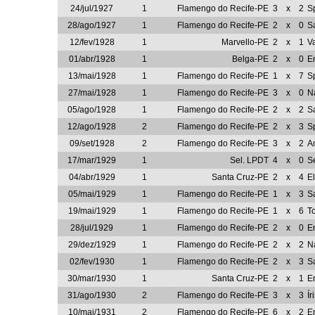
24/jul/1927
1
Flamengo do Recife-PE
3
x
2
S
28/ago/1927
1
Flamengo do Recife-PE
2
x
0
S
12/fev/1928
1
Marvello-PE
2
x
1
V
01/abr/1928
1
Belga-PE
2
x
0
E
13/mai/1928
1
Flamengo do Recife-PE
1
x
7
S
27/mai/1928
1
Flamengo do Recife-PE
3
x
0
N
05/ago/1928
1
Flamengo do Recife-PE
2
x
2
S
12/ago/1928
2
Flamengo do Recife-PE
2
x
3
S
09/set/1928
2
Flamengo do Recife-PE
3
x
2
A
17/mar/1929
1
Sel. LPDT
4
x
0
S
04/abr/1929
1
Santa Cruz-PE
2
x
4
E
05/mai/1929
1
Flamengo do Recife-PE
1
x
3
S
19/mai/1929
1
Flamengo do Recife-PE
1
x
6
T
28/jul/1929
1
Flamengo do Recife-PE
2
x
0
E
29/dez/1929
1
Flamengo do Recife-PE
2
x
2
N
02/fev/1930
1
Flamengo do Recife-PE
2
x
3
S
30/mar/1930
1
Santa Cruz-PE
2
x
1
E
31/ago/1930
2
Flamengo do Recife-PE
3
x
3
Ír
10/mai/1931
2
Flamengo do Recife-PE
6
x
2
E