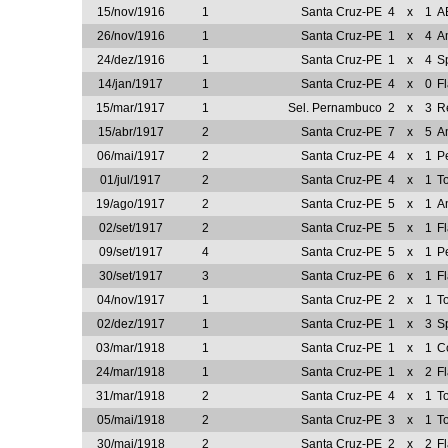
15/nov/1916
1
Santa Cruz-PE
4
x
1
A
26/nov/1916
1
Santa Cruz-PE
1
x
4
A
24/dez/1916
1
Santa Cruz-PE
1
x
4
S
14/jan/1917
1
Santa Cruz-PE
4
x
0
F
15/mar/1917
1
Sel. Pernambuco
2
x
3
R
15/abr/1917
2
Santa Cruz-PE
7
x
5
A
06/mai/1917
2
Santa Cruz-PE
4
x
1
P
01/jul/1917
2
Santa Cruz-PE
4
x
1
T
19/ago/1917
2
Santa Cruz-PE
5
x
1
A
02/set/1917
2
Santa Cruz-PE
5
x
1
F
09/set/1917
4
Santa Cruz-PE
5
x
1
P
30/set/1917
3
Santa Cruz-PE
6
x
1
F
04/nov/1917
1
Santa Cruz-PE
2
x
1
T
02/dez/1917
1
Santa Cruz-PE
1
x
3
S
03/mar/1918
1
Santa Cruz-PE
1
x
1
C
24/mar/1918
1
Santa Cruz-PE
1
x
2
F
31/mar/1918
2
Santa Cruz-PE
4
x
1
T
05/mai/1918
2
Santa Cruz-PE
3
x
1
T
30/mai/1918
2
Santa Cruz-PE
2
x
2
F