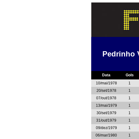
Pedrinho 
Data
Gols
10/mai/1978
1
20/set/1978
1
07/out/1978
1
13/mai/1979
1
30/set/1979
1
31/out/1979
1
09/dez/1979
1
06/mar/1980
1