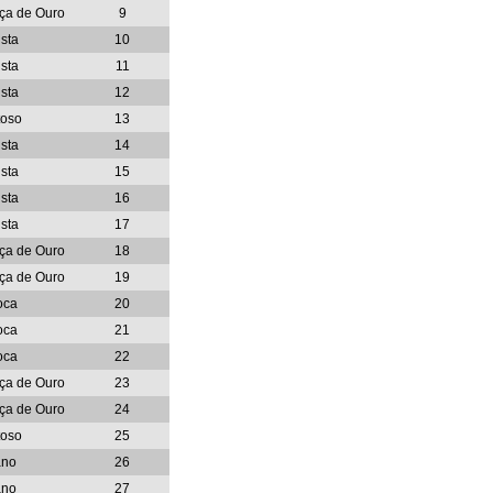
aça de Ouro
9
sta
10
sta
11
sta
12
toso
13
sta
14
sta
15
sta
16
sta
17
aça de Ouro
18
aça de Ouro
19
oca
20
oca
21
oca
22
aça de Ouro
23
aça de Ouro
24
toso
25
ano
26
ano
27