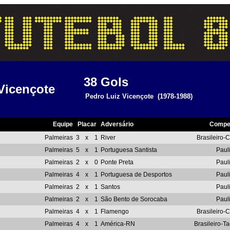
38
Gols
Vicençote
Pedro Luiz Vicençote
(1978-1988)
Equipe
Placar
Adversário
Compe
Palmeiras
3
x
1
River
Brasileiro-C
Palmeiras
5
x
1
Portuguesa Santista
Pauli
Palmeiras
2
x
0
Ponte Preta
Pauli
Palmeiras
4
x
1
Portuguesa de Desportos
Pauli
Palmeiras
2
x
1
Santos
Pauli
Palmeiras
2
x
1
São Bento de Sorocaba
Pauli
Palmeiras
4
x
1
Flamengo
Brasileiro-C
Palmeiras
4
x
1
América-RN
Brasileiro-T