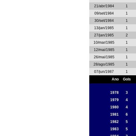
21/abr/1984
1
09/set/1984
1
30/set/1984
1
13/jan/1985
1
27/jan/1985
2
10/mar/1985
1
12/mai/1985
1
26/mai/1985
1
28/ago/1985
1
07/jun/1987
1
Ano
Gols
1978
3
1979
4
1980
4
1981
6
1982
5
1983
5