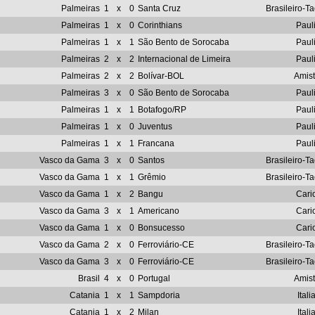
Palmeiras
1
x
0
Santa Cruz
Brasileiro-T
Palmeiras
1
x
0
Corinthians
Pauli
Palmeiras
1
x
1
São Bento de Sorocaba
Pauli
Palmeiras
2
x
2
Internacional de Limeira
Pauli
Palmeiras
2
x
2
Bolívar-BOL
Amis
Palmeiras
3
x
0
São Bento de Sorocaba
Pauli
Palmeiras
1
x
1
Botafogo/RP
Pauli
Palmeiras
1
x
0
Juventus
Pauli
Palmeiras
1
x
1
Francana
Pauli
Vasco da Gama
3
x
0
Santos
Brasileiro-T
Vasco da Gama
1
x
1
Grêmio
Brasileiro-T
Vasco da Gama
1
x
2
Bangu
Cari
Vasco da Gama
3
x
1
Americano
Cari
Vasco da Gama
1
x
0
Bonsucesso
Cari
Vasco da Gama
2
x
0
Ferroviário-CE
Brasileiro-T
Vasco da Gama
3
x
0
Ferroviário-CE
Brasileiro-T
Brasil
4
x
0
Portugal
Amis
Catania
1
x
1
Sampdoria
Itali
Catania
1
x
2
Milan
Itali