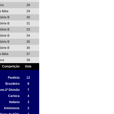
ano
28
Itália
29
Série B
30
Série B
31
Série B
33
Série B
34
Série B
35
Série B
36
Itália
37
oca
38
Competição
Gols
Paulista
12
Brasileiro
8
iano-2ª Divisão
7
Carioca
4
Italiano
3
Amistosos
2