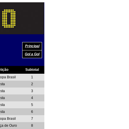
Principal
Gol a Gol
tição
Subtotal
opa Brasil
1
sta
2
sta
3
sta
4
sta
5
sta
6
opa Brasil
7
aça de Ouro
8