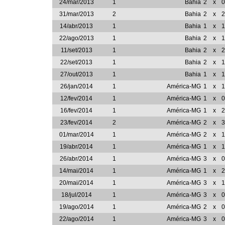
24/mar/2013
1
Bahia
2
x
0
31/mar/2013
2
Bahia
2
x
2
14/abr/2013
1
Bahia
1
x
1
22/ago/2013
1
Bahia
2
x
1
11/set/2013
1
Bahia
2
x
2
22/set/2013
1
Bahia
2
x
1
27/out/2013
1
Bahia
1
x
1
26/jan/2014
1
América-MG
1
x
1
12/fev/2014
1
América-MG
1
x
0
16/fev/2014
1
América-MG
1
x
2
23/fev/2014
2
América-MG
2
x
3
01/mar/2014
1
América-MG
2
x
1
19/abr/2014
1
América-MG
1
x
1
26/abr/2014
1
América-MG
3
x
0
14/mai/2014
1
América-MG
1
x
2
20/mai/2014
1
América-MG
3
x
1
18/jul/2014
1
América-MG
3
x
0
19/ago/2014
1
América-MG
2
x
0
22/ago/2014
1
América-MG
3
x
0