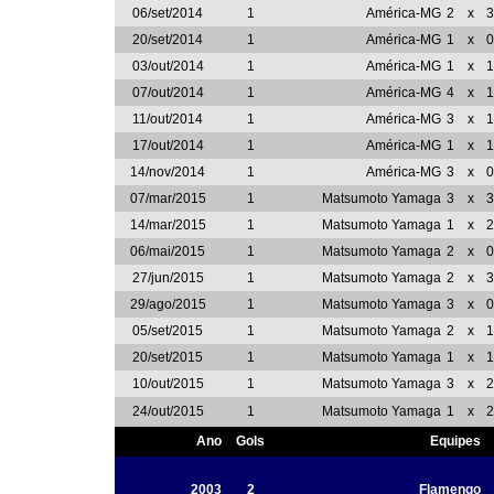
06/set/2014
1
América-MG
2
x
3
20/set/2014
1
América-MG
1
x
0
03/out/2014
1
América-MG
1
x
1
07/out/2014
1
América-MG
4
x
1
11/out/2014
1
América-MG
3
x
1
17/out/2014
1
América-MG
1
x
1
14/nov/2014
1
América-MG
3
x
0
07/mar/2015
1
Matsumoto Yamaga
3
x
3
14/mar/2015
1
Matsumoto Yamaga
1
x
2
06/mai/2015
1
Matsumoto Yamaga
2
x
0
27/jun/2015
1
Matsumoto Yamaga
2
x
3
29/ago/2015
1
Matsumoto Yamaga
3
x
0
05/set/2015
1
Matsumoto Yamaga
2
x
1
20/set/2015
1
Matsumoto Yamaga
1
x
1
10/out/2015
1
Matsumoto Yamaga
3
x
2
24/out/2015
1
Matsumoto Yamaga
1
x
2
Ano
Gols
Equipes
2003
2
Flamengo