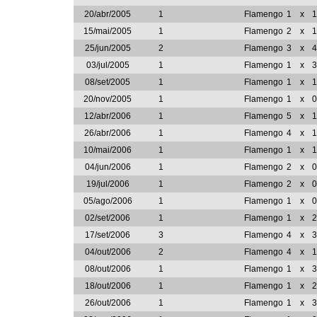
20/abr/2005
1
Flamengo
1
x
1
15/mai/2005
1
Flamengo
2
x
1
25/jun/2005
2
Flamengo
3
x
4
03/jul/2005
1
Flamengo
1
x
3
08/set/2005
1
Flamengo
1
x
1
20/nov/2005
1
Flamengo
1
x
0
12/abr/2006
1
Flamengo
5
x
1
26/abr/2006
1
Flamengo
4
x
1
10/mai/2006
1
Flamengo
1
x
1
04/jun/2006
1
Flamengo
2
x
0
19/jul/2006
1
Flamengo
2
x
0
05/ago/2006
1
Flamengo
1
x
0
02/set/2006
1
Flamengo
1
x
2
17/set/2006
3
Flamengo
4
x
3
04/out/2006
2
Flamengo
4
x
1
08/out/2006
1
Flamengo
1
x
3
18/out/2006
1
Flamengo
1
x
2
26/out/2006
1
Flamengo
1
x
3