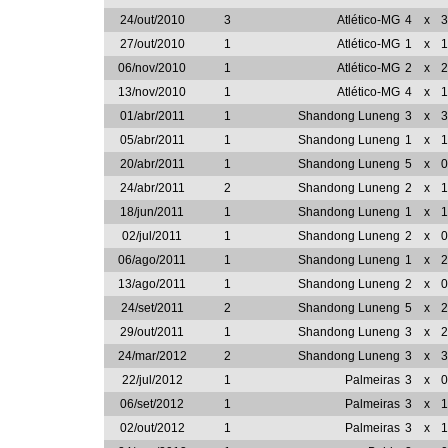
24/out/2010
3
Atlético-MG
4
x
3
27/out/2010
1
Atlético-MG
1
x
1
06/nov/2010
1
Atlético-MG
2
x
2
13/nov/2010
1
Atlético-MG
4
x
1
01/abr/2011
1
Shandong Luneng
3
x
3
05/abr/2011
1
Shandong Luneng
1
x
1
20/abr/2011
1
Shandong Luneng
5
x
0
24/abr/2011
2
Shandong Luneng
2
x
1
18/jun/2011
1
Shandong Luneng
1
x
1
02/jul/2011
1
Shandong Luneng
2
x
0
06/ago/2011
1
Shandong Luneng
1
x
2
13/ago/2011
1
Shandong Luneng
2
x
0
24/set/2011
2
Shandong Luneng
5
x
2
29/out/2011
1
Shandong Luneng
3
x
2
24/mar/2012
2
Shandong Luneng
3
x
3
22/jul/2012
1
Palmeiras
3
x
0
06/set/2012
1
Palmeiras
3
x
1
02/out/2012
1
Palmeiras
3
x
1