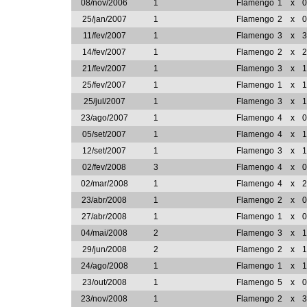
08/nov/2006
1
Flamengo
1
x
0
25/jan/2007
1
Flamengo
2
x
0
11/fev/2007
1
Flamengo
3
x
3
14/fev/2007
1
Flamengo
2
x
2
21/fev/2007
1
Flamengo
3
x
1
25/fev/2007
1
Flamengo
1
x
1
25/jul/2007
1
Flamengo
3
x
1
23/ago/2007
1
Flamengo
4
x
0
05/set/2007
1
Flamengo
4
x
1
12/set/2007
1
Flamengo
3
x
1
02/fev/2008
3
Flamengo
4
x
0
02/mar/2008
1
Flamengo
4
x
2
23/abr/2008
1
Flamengo
2
x
0
27/abr/2008
1
Flamengo
1
x
0
04/mai/2008
2
Flamengo
3
x
1
29/jun/2008
2
Flamengo
2
x
1
24/ago/2008
1
Flamengo
1
x
1
23/out/2008
1
Flamengo
5
x
0
23/nov/2008
1
Flamengo
2
x
3