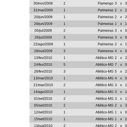
30/nov/2008
2
Flamengo
3
x
3
31/mai/2009
1
Palmeiras
2
x
2
20/jun/2009
1
Palmeiras
2
x
2
28/jun/2009
1
Palmeiras
1
x
1
05/jul/2009
2
Palmeiras
3
x
0
26/jul/2009
3
Palmeiras
3
x
0
22/ago/2009
1
Palmeiras
2
x
1
29/out/2009
3
Palmeiras
4
x
0
13/fev/2010
1
Atlético-MG
2
x
2
24/fev/2010
5
Atlético-MG
7
x
0
28/fev/2010
3
Atlético-MG
5
x
2
13/mar/2010
1
Atlético-MG
4
x
0
21/mar/2010
2
Atlético-MG
3
x
1
14/ago/2010
1
Atlético-MG
3
x
1
01/set/2010
2
Atlético-MG
3
x
1
05/set/2010
2
Atlético-MG
2
x
3
12/set/2010
1
Atlético-MG
1
x
0
15/set/2010
1
Atlético-MG
1
x
2
13/out/2010
2
Atlético-MG
2
x
0