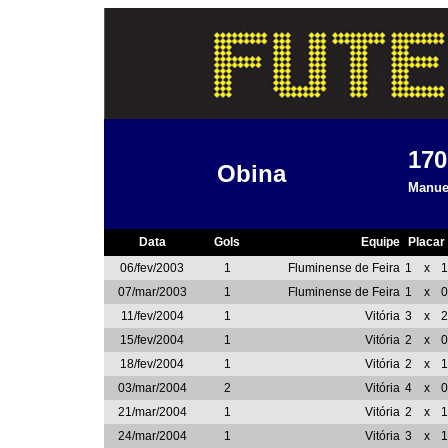
17
Obina
Manuel
Data
Gols
Equipe
Placar
06/fev/2003
1
Fluminense de Feira
1
x
1
07/mar/2003
1
Fluminense de Feira
1
x
0
11/fev/2004
1
Vitória
3
x
2
15/fev/2004
1
Vitória
2
x
0
18/fev/2004
1
Vitória
2
x
1
03/mar/2004
2
Vitória
4
x
0
21/mar/2004
1
Vitória
2
x
1
24/mar/2004
1
Vitória
3
x
1