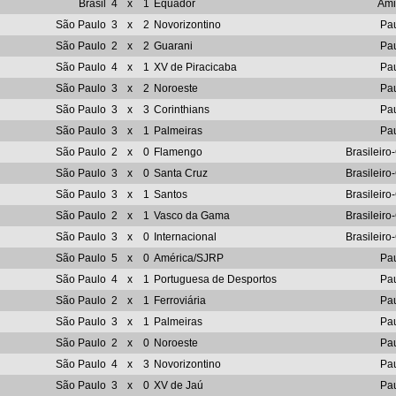
Brasil
4
x
1
Equador
Ami
São Paulo
3
x
2
Novorizontino
Pau
São Paulo
2
x
2
Guarani
Pau
São Paulo
4
x
1
XV de Piracicaba
Pau
São Paulo
3
x
2
Noroeste
Pau
São Paulo
3
x
3
Corinthians
Pau
São Paulo
3
x
1
Palmeiras
Pau
São Paulo
2
x
0
Flamengo
Brasileir
São Paulo
3
x
0
Santa Cruz
Brasileir
São Paulo
3
x
1
Santos
Brasileir
São Paulo
2
x
1
Vasco da Gama
Brasileir
São Paulo
3
x
0
Internacional
Brasileir
São Paulo
5
x
0
América/SJRP
Pau
São Paulo
4
x
1
Portuguesa de Desportos
Pau
São Paulo
2
x
1
Ferroviária
Pau
São Paulo
3
x
1
Palmeiras
Pau
São Paulo
2
x
0
Noroeste
Pau
São Paulo
4
x
3
Novorizontino
Pau
São Paulo
3
x
0
XV de Jaú
Pau