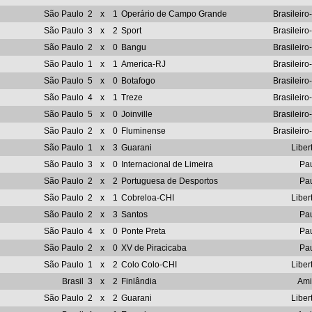
São Paulo
2
x
1
Operário de Campo Grande
Brasileiro
São Paulo
3
x
2
Sport
Brasileiro
São Paulo
2
x
0
Bangu
Brasileiro
São Paulo
1
x
1
America-RJ
Brasileiro
São Paulo
5
x
0
Botafogo
Brasileiro
São Paulo
4
x
1
Treze
Brasileiro
São Paulo
5
x
0
Joinville
Brasileiro
São Paulo
2
x
0
Fluminense
Brasileiro
São Paulo
1
x
3
Guarani
Liber
São Paulo
3
x
0
Internacional de Limeira
Pau
São Paulo
2
x
2
Portuguesa de Desportos
Pau
São Paulo
2
x
1
Cobreloa-CHI
Liber
São Paulo
2
x
3
Santos
Pau
São Paulo
4
x
0
Ponte Preta
Pau
São Paulo
2
x
0
XV de Piracicaba
Pau
São Paulo
1
x
2
Colo Colo-CHI
Liber
Brasil
3
x
2
Finlândia
Ami
São Paulo
2
x
2
Guarani
Liber