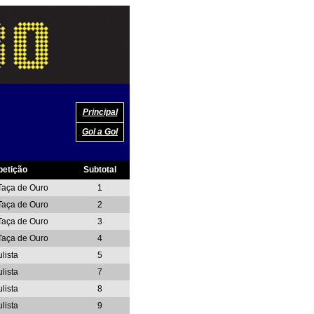
Principal
Gol a Gol
etição
Subtotal
-Taça de Ouro
1
-Taça de Ouro
2
-Taça de Ouro
3
-Taça de Ouro
4
lista
5
lista
7
lista
8
lista
9