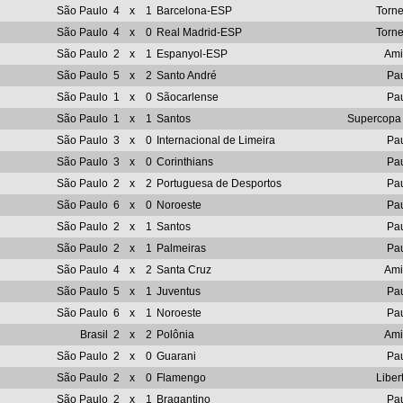
São Paulo
4
x
1
Barcelona-ESP
Torn
São Paulo
4
x
0
Real Madrid-ESP
Torn
São Paulo
2
x
1
Espanyol-ESP
Ami
São Paulo
5
x
2
Santo André
Pau
São Paulo
1
x
0
Sãocarlense
Pau
São Paulo
1
x
1
Santos
Supercopa 
São Paulo
3
x
0
Internacional de Limeira
Pau
São Paulo
3
x
0
Corinthians
Pau
São Paulo
2
x
2
Portuguesa de Desportos
Pau
São Paulo
6
x
0
Noroeste
Pau
São Paulo
2
x
1
Santos
Pau
São Paulo
2
x
1
Palmeiras
Pau
São Paulo
4
x
2
Santa Cruz
Ami
São Paulo
5
x
1
Juventus
Pau
São Paulo
6
x
1
Noroeste
Pau
Brasil
2
x
2
Polônia
Ami
São Paulo
2
x
0
Guarani
Pau
São Paulo
2
x
0
Flamengo
Liber
São Paulo
2
x
1
Bragantino
Pau