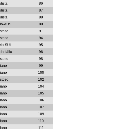
lista
86
lista
87
lista
88
eio-AUS
89
stoso
91
stoso
94
eio-SUI
95
a Itália
96
stoso
98
liano
99
liano
100
stoso
102
liano
104
liano
105
liano
106
liano
107
liano
109
liano
110
liano
111