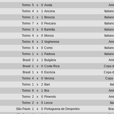
Torino
5
x
0
Aosta
Ami
Torino
4
x
1
Ancona
Italian
Torino
1
x
1
Brescia
Italian
Torino
7
x
0
Pescara
Italian
Torino
3
x
0
Barletta
Italian
Torino
4
x
0
Monza
Italian
Torino
6
x
3
Vogherese
Ami
Torino
5
x
0
Como
Italian
Torino
1
x
1
Padova
Italian
Brasil
2
x
1
Bulgária
Ami
Brasil
1
x
0
Costa Rica
Copa 
Brasil
1
x
0
Escócia
Copa 
Torino
4
x
0
Verona
Copa d
Torino
1
x
2
Bari
Ita
Torino
6
x
1
Bra
Ami
Torino
2
x
0
Pinerolo
Ami
Torino
2
x
0
Lecce
Ita
São Paulo
1
x
0
Portuguesa de Desportos
Bras