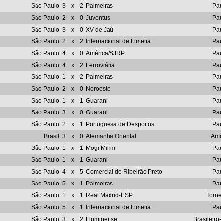
São Paulo
3
x
2
Palmeiras
Pau
São Paulo
2
x
0
Juventus
Pau
São Paulo
3
x
0
XV de Jaú
Pau
São Paulo
2
x
2
Internacional de Limeira
Pau
São Paulo
4
x
0
América/SJRP
Pau
São Paulo
4
x
2
Ferroviária
Pau
São Paulo
1
x
2
Palmeiras
Pau
São Paulo
2
x
0
Noroeste
Pau
São Paulo
1
x
1
Guarani
Pau
São Paulo
3
x
0
Guarani
Pau
São Paulo
2
x
1
Portuguesa de Desportos
Pau
Brasil
3
x
0
Alemanha Oriental
Ami
São Paulo
1
x
1
Mogi Mirim
Pau
São Paulo
1
x
1
Guarani
Pau
São Paulo
4
x
5
Comercial de Ribeirão Preto
Pau
São Paulo
5
x
1
Palmeiras
Pau
São Paulo
1
x
1
Real Madrid-ESP
Torn
São Paulo
5
x
1
Internacional de Limeira
Pau
São Paulo
3
x
2
Fluminense
Brasileiro