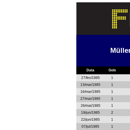
Mülle
Data
Gols
27/fev/1985
1
13/mar/1985
1
16/mar/1985
1
27/mar/1985
1
26/mai/1985
1
19/jun/1985
2
22/jun/1985
1
07/jul/1985
1