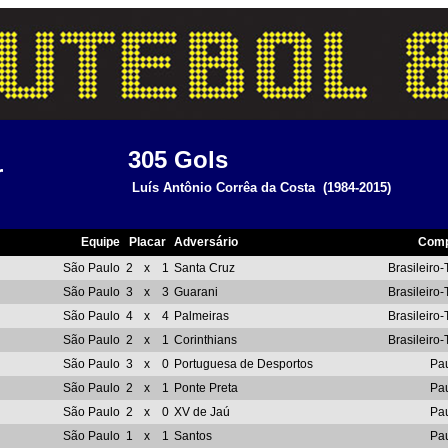
305
Gols
r
Luís Antônio Corrêa da Costa
(1984-2015)
Equipe
Placar
Adversário
Comp
São Paulo
2
x
1
Santa Cruz
Brasileiro
São Paulo
3
x
3
Guarani
Brasileiro
São Paulo
4
x
4
Palmeiras
Brasileiro
São Paulo
2
x
1
Corinthians
Brasileiro
São Paulo
3
x
0
Portuguesa de Desportos
Pau
São Paulo
2
x
1
Ponte Preta
Pau
São Paulo
2
x
0
XV de Jaú
Pau
São Paulo
1
x
1
Santos
Pau