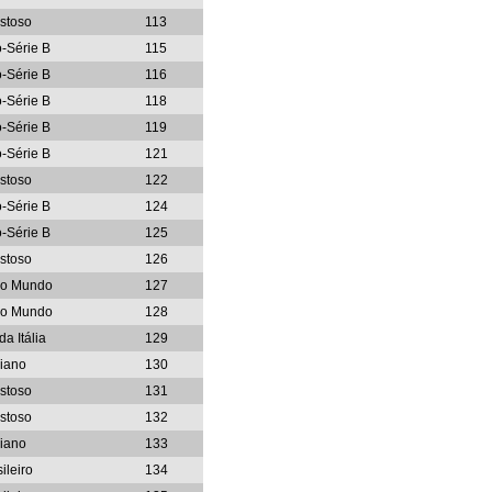
stoso
113
o-Série B
115
o-Série B
116
o-Série B
118
o-Série B
119
o-Série B
121
stoso
122
o-Série B
124
o-Série B
125
stoso
126
do Mundo
127
do Mundo
128
a Itália
129
liano
130
stoso
131
stoso
132
liano
133
ileiro
134