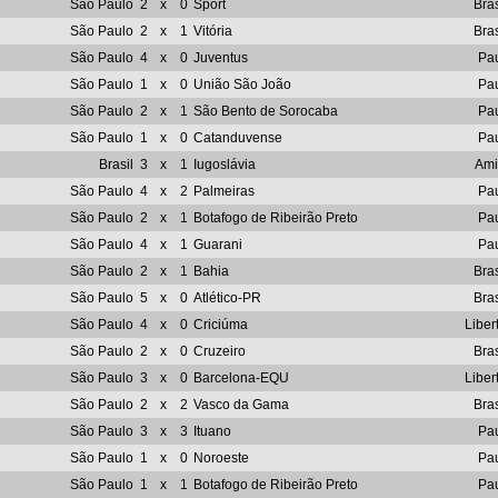
São Paulo
2
x
0
Sport
Bras
São Paulo
2
x
1
Vitória
Bras
São Paulo
4
x
0
Juventus
Pau
São Paulo
1
x
0
União São João
Pau
São Paulo
2
x
1
São Bento de Sorocaba
Pau
São Paulo
1
x
0
Catanduvense
Pau
Brasil
3
x
1
Iugoslávia
Ami
São Paulo
4
x
2
Palmeiras
Pau
São Paulo
2
x
1
Botafogo de Ribeirão Preto
Pau
São Paulo
4
x
1
Guarani
Pau
São Paulo
2
x
1
Bahia
Bras
São Paulo
5
x
0
Atlético-PR
Bras
São Paulo
4
x
0
Criciúma
Liber
São Paulo
2
x
0
Cruzeiro
Bras
São Paulo
3
x
0
Barcelona-EQU
Liber
São Paulo
2
x
2
Vasco da Gama
Bras
São Paulo
3
x
3
Ituano
Pau
São Paulo
1
x
0
Noroeste
Pau
São Paulo
1
x
1
Botafogo de Ribeirão Preto
Pau