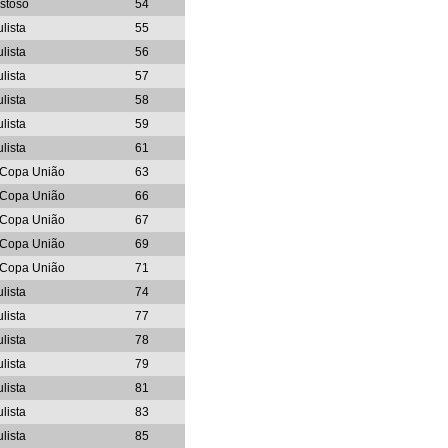
stoso
54
lista
55
lista
56
lista
57
lista
58
lista
59
lista
61
o-Copa União
63
o-Copa União
66
o-Copa União
67
o-Copa União
69
o-Copa União
71
lista
74
lista
77
lista
78
lista
79
lista
81
lista
83
lista
85