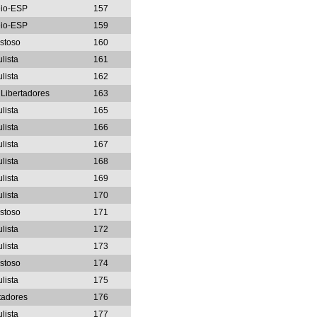
eio-ESP
157
eio-ESP
159
stoso
160
lista
161
lista
162
Libertadores
163
lista
165
lista
166
lista
167
lista
168
lista
169
lista
170
stoso
171
lista
172
lista
173
stoso
174
lista
175
tadores
176
lista
177