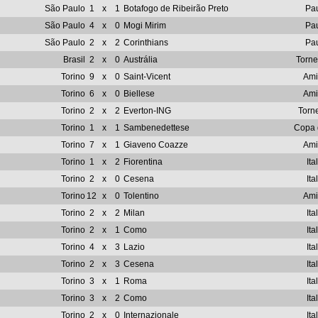
São Paulo
1
x
1
Botafogo de Ribeirão Preto
Pau
São Paulo
4
x
0
Mogi Mirim
Pau
São Paulo
2
x
2
Corinthians
Pau
Brasil
2
x
0
Austrália
Torn
Torino
9
x
0
Saint-Vicent
Ami
Torino
6
x
0
Biellese
Ami
Torino
2
x
2
Everton-ING
Torn
Torino
1
x
1
Sambenedettese
Copa d
Torino
7
x
1
Giaveno Coazze
Ami
Torino
1
x
2
Fiorentina
Ita
Torino
2
x
0
Cesena
Ita
Torino
12
x
0
Tolentino
Ami
Torino
2
x
2
Milan
Ita
Torino
2
x
1
Como
Ita
Torino
4
x
3
Lazio
Ita
Torino
2
x
3
Cesena
Ita
Torino
3
x
1
Roma
Ita
Torino
3
x
2
Como
Ita
Torino
2
x
0
Internazionale
Ita